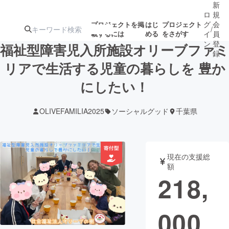
新
ロ
規
グ
会
プロジェクトを掲
はじ
プロジェクト
/
載するには
める
をさがす
イ
員
ン
登
福祉型障害児入所施設オリーブファミ
録
リアで生活する児童の暮らしを 豊か
にしたい！
人気のプロ
注目のリ
注目の新着プロ
募集終了が近いプ
もうすぐ公開
ジェクト
ターン
ジェクト
ロジェクト
されます
OLIVEFAMILIA2025
ソーシャルグッド
千葉県
アート・写真
音楽
現在の支援総
テクノロジー・ガジェット
ゲーム・サ
額
218,
映像・映画
書籍・雑誌
000
ビジネス・起業
チャレンジ