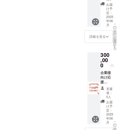
さい。
和7年7
礼状】
お届
ご希望
月1日か
【領収
け予
でない
ら1年間
書
定：
方はそ
掲載 機
兼 税
2025
年06
の旨を
関紙：
額控除
こ
月
備考に
オリー
に係る
の
リ
ご入力
ブメー
証明
タ
ー
くださ
ル冬号
書】 ★
ン
詳細を見る
を
い。 ＊
掲載 備
ご希望
選
択
このリ
考欄の
の方
す
る
ターン
入力必
【HPに
300
は
須です
お名前
100,000
・ご支
を掲
,00
円/200,
援時、
載】
0
円
000
掲載ご
【法人
円/300,
希望の
の機関
企業様
000円の
お名前
紙にお
向け応
リター
を備考
名前を
援
ンと同
へご入
掲載】
300,000
支援
じ内容
力くだ
HP掲載
円コー
者：
になり
さい。
期間:令
ス 【お
0人
ます。
ご希望
和7年7
礼状】
お届
でない
月1日か
【領収
け予
方はそ
ら1年間
書
定：
の旨を
掲載 機
兼 税
2025
年06
備考に
関紙：
額控除
こ
月
ご入力
オリー
に係る
の
リ
くださ
ブメー
証明
タ