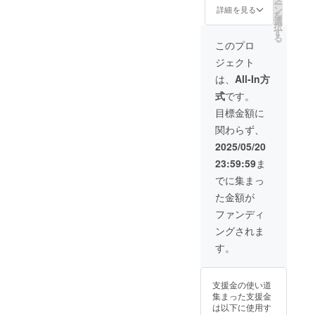
ー
い。 ＊
ル冬号
書】 ★
ン
詳細を見る
を
このリ
掲載 備
ご希望
選
択
ターン
考欄の
の方
す
る
は
入力必
【HPに
このプロ
500,000
須です
お名前
ジェクト
円/200,
・ご支
を掲
000
援時、
載】
は、
All-In方
円/300,
掲載ご
【法人
式
です。
000円の
希望の
の機関
リター
お名前
紙にお
目標金額に
ンと同
を備考
名前を
関わらず、
じ内容
へご入
掲載】
になり
力くだ
HP掲載
2025/05/20
ます。
さい。
期間:令
23:59:59
ま
ご希望
和7年7
でない
月1日か
でに集まっ
方はそ
ら1年間
た金額が
の旨を
掲載 機
備考に
関紙：
ファンディ
ご入力
オリー
ングされま
くださ
ブメー
い。 ＊
ル冬号
す。
このリ
掲載 備
ターン
考欄の
は
入力必
支援金の使い道
50,000
須です
集まった支援金
円/100,
・ご支
は以下に使用す
000
援時、