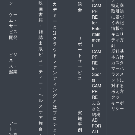
ン
映
カ
談
特定商
CAM
画
デ
会
取引法
PFI
ゲー
書
ミ
に基づ
RE
ム・
籍
ー
く表記
for
サー
・
と
情報セ
Ente
ビス
雑
は
キュリ
rtain
開発
誌
ク
サ
ティ方
men
出
ラ
ポ
針
t
版
ウ
ー
反社基
CAM
ビジ
ビ
ド
ト
本方針
PFI
ネ
ュ
フ
サ
カスタ
RE
ス・
ー
ァ
ー
マーハ
for
起業
テ
ン
ビ
ラスメ
Spor
ィ
デ
ス
ントに
ts
ー
ィ
対する
CAM
・
ン
考え方
PFI
ヘ
グ
クッ
RE
ル
と
キーポ
ふる
ス
は
リシー
さと
ケ
プ
実
納税
ア
ロ
施
AD
アー
舞
ジ
事
FOR
ト・
台
ェ
例
ALL
写真
・