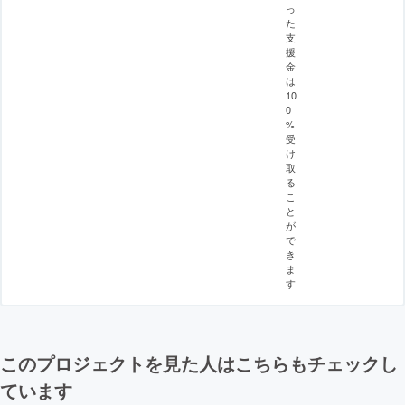
っ
た
支
援
金
は
10
0
%
受
け
取
る
こ
と
が
で
き
ま
す
このプロジェクトを見た人はこちらもチェックし
ています