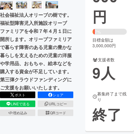
円
まちづくり・地域活性化
社会福祉法人オリーブの樹です。
福祉型障害児入所施設オリーブ
CAMPFIRE for Social Good
CAMPFIRE Creation
ファミリアを令和７年４月１日に
7%
CAMPFIREふるさと納税
machi-ya
コミュニティ
開所します。オリーブファミリア
目標金額は
3,000,000円
で暮らす障害のある児童の豊かな
暮らしを支えるための児童の洋服
支援者数
や学用品、おもちゃ、絵本などを
9
人
購入する資金が不足しています。
第三弾クラウドファンディングに
ご支援をお願いいたします。
募集終了まで残
ポスト
シェア
り
LINEで送る
URLコピー
終了
埋め込み
QRコード