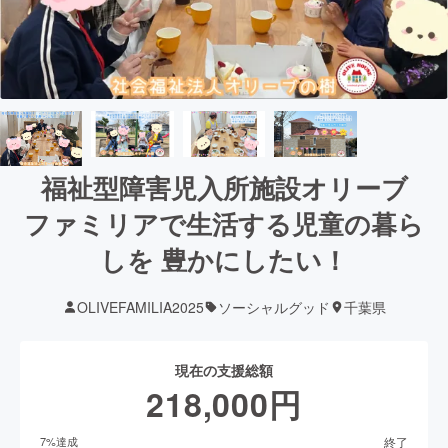
福祉型障害児入所施設オリーブ
ファミリアで生活する児童の暮ら
しを 豊かにしたい！
OLIVEFAMILIA2025
ソーシャルグッド
千葉県
現在の支援総額
218,000
円
終了
7
%達成