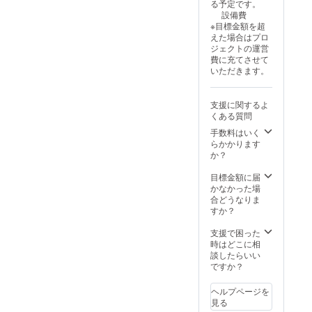
る予定です。
円/300,
掲載ご
設備費
000円の
希望の
※目標金額を超
リター
お名前
えた場合はプロ
ンと同
を備考
ジェクトの運営
じ内容
へご入
費に充てさせて
になり
力くだ
いただきます。
ます。
さい。
ご希望
でない
支援に関するよ
方はそ
くある質問
の旨を
備考に
手数料はいく
ご入力
らかかります
くださ
か？
い。 ＊
このリ
目標金額に届
ターン
かなかった場
は
合どうなりま
50,000
すか？
円/100,
000
支援で困った
円/200,
時はどこに相
000円の
談したらいい
リター
ですか？
ンと同
じ内容
ヘルプページを
になり
見る
ます。