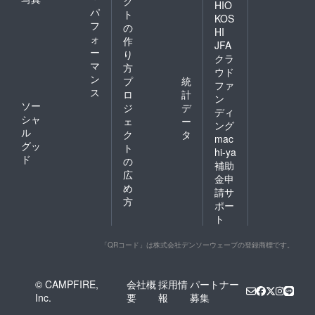
ク
HIO
パ
ト
KOS
フ
の
HI
ォ
作
JFA
ー
り
クラ
マ
方
ウド
ン
プ
統
ファ
ス
ロ
計
ン
ソー
ジ
デ
ディ
シャ
ェ
ー
ング
ル
ク
タ
mac
グッ
ト
hi-ya
ド
の
補助
広
金申
め
請サ
方
ポー
ト
「QRコード」は株式会社デンソーウェーブの登録商標です。
© CAMPFIRE,
会社概
採用情
パートナー
Inc.
要
報
募集