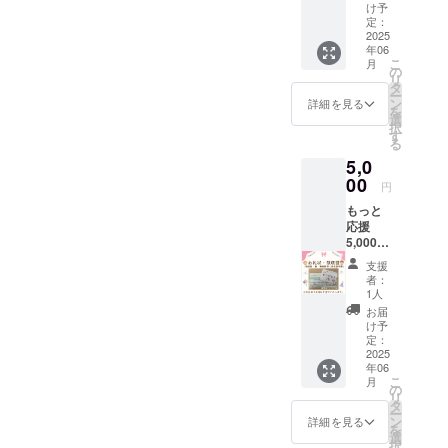
し、クッ
書
け予
兼 税
定：
キーを製造
額控除
2025
し、今年で
年06
に係る
こ
月
証明
オリーブは
の
リ
書】 感
タ
創立40周年
ー
謝の気
ン
詳細を見る
を
を迎えまし
持ちを
選
択
込め
す
た。障害の
る
て、お
ある方の
5,0
礼の
「地域で働
メッ
00
円
セージ
き、地域で
もっと
をお送
暮らす」こ
応援
りしま
5,000円
す。 ＊
とを目指
コース
このリ
支援
し、これか
【お礼
ターン
者：
らも障害の
状】
は5,000
1人
【領収
円/10,0
ある方と歩
お届
書
00
け予
み続けま
兼 税
円/20,0
定：
額控除
2025
す。
00
年06
に係る
円/30,0
こ
月
証明
00円の
の
リ
書】 感
リター
タ
ー
謝の気
ンと同
ン
詳細を見る
を
持ちを
じ内容
選
択