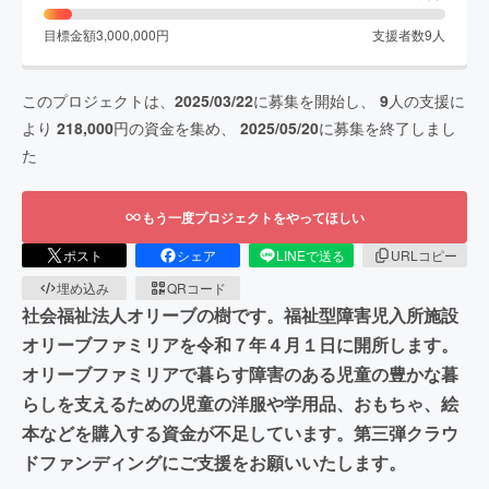
目標金額
3,000,000
円
支援者数
9
人
このプロジェクトは、
2025/03/22
に募集を開始し、
9
人の支援に
より
218,000
円の資金を集め、
2025/05/20
に募集を終了しまし
た
もう一度プロジェクトをやってほしい
ポスト
シェア
LINEで送る
URLコピー
埋め込み
QRコード
社会福祉法人オリーブの樹です。福祉型障害児入所施設
オリーブファミリアを令和７年４月１日に開所します。
オリーブファミリアで暮らす障害のある児童の豊かな暮
らしを支えるための児童の洋服や学用品、おもちゃ、絵
本などを購入する資金が不足しています。第三弾クラウ
ドファンディングにご支援をお願いいたします。