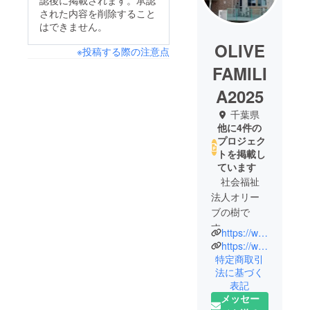
認後に掲載されます。承認
された内容を削除すること
はできません。
OLIVE
※投稿する際の注意点
FAMILI
A2025
千葉県
他に4件の
プロジェク
トを掲載し
ています
社会福祉
法人オリー
ブの樹で
す。
https://www.olivehouse.org/
千葉市に
https://www.instagram.com/olive_house1984?igsh=bXd4dHVwdmJuenJz&utm_source=qr
て障害のあ
特定商取引
法に基づく
る方々の就
表記
労支援、自
メッセー
立生活支援