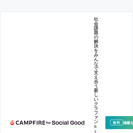
社
会
課
題
の
解
決
を
み
ん
な
で
支
え
合
う
新
し
い
ク
ラ
フ
ァ
ン
掲載
無料
集
ま