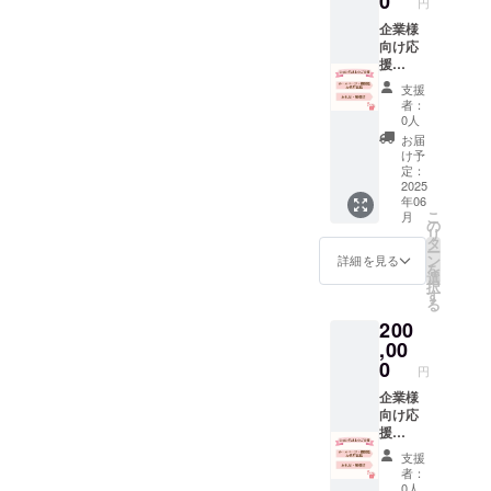
0
円
載】
【法人
企業様
の機関
向け応
紙にお
援
名前を
100,000
支援
掲載】
円コー
者：
HP掲載
ス 【お
0人
期間:令
礼状】
お届
和7年7
【領収
け予
月1日か
書
定：
ら1年間
兼 税
2025
年06
掲載 機
額控除
こ
月
関紙：
に係る
の
リ
オリー
証明
タ
ー
ブメー
書】 ★
ン
詳細を見る
を
ル冬号
ご希望
選
択
掲載 備
の方
す
る
考欄の
【HPに
200
入力必
お名前
須です
を掲
,00
・ご支
載】
0
円
援時、
【法人
掲載ご
の機関
企業様
希望の
紙にお
向け応
お名前
名前を
援
を備考
掲載】
200,000
支援
へご入
HP掲載
円コー
者：
力くだ
期間:令
ス 【お
0人