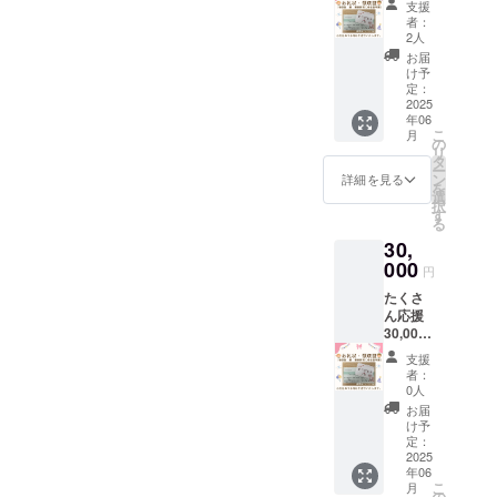
支援
円コー
ターン
者：
ス【お
は3,000
2人
礼状】
円/5,00
お届
【領収
0
け予
書
円/20,0
定：
兼 税
2025
00
年06
額控除
円/30,0
こ
月
に係る
00円の
の
リ
証明
リター
タ
ー
書】 感
ンと同
ン
詳細を見る
を
謝の気
じ内容
選
択
持ちを
になり
す
る
込め
ます
30,
て、お
礼の
000
円
メッ
たくさ
セージ
ん応援
をお送
30,000
りしま
円コー
す。 ＊
支援
ス【お
このリ
者：
礼状】
ターン
0人
【領収
は3,000
お届
書
円/5,00
け予
兼 税
0
定：
額控除
2025
円/10,0
年06
に係る
00
こ
月
証明
円/30,0
の