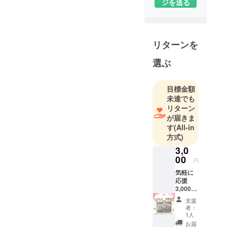
ジを送る
を行ってい
ます。
現在日中系
事業所4か
リターンを
所、グルー
選ぶ
プホーム3か
所、直営店3
か所、相談
目標金額
事業所、ヘ
未達でも
ルパース
リターン
が届きま
テーション
す
(All-in
を運営して
方式)
います。
3,0
1984年千葉
00
円
市稲毛区に
気軽に
障害のある
応援
方の小規模
3,000円
作業所オ
コース
支援
【お礼
リーブハウ
者：
状】
1人
スを開所
【領収
お届