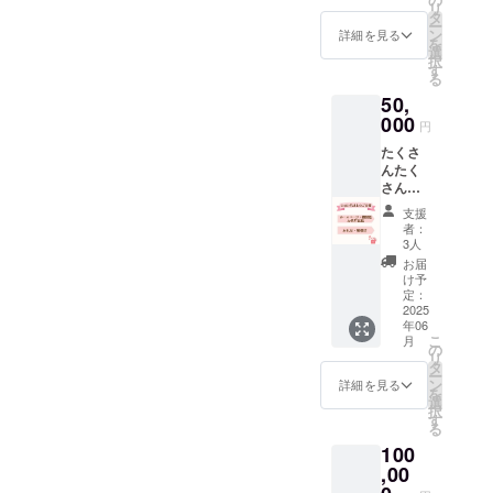
リ
書】 感
00円の
タ
ー
謝の気
リター
ン
詳細を見る
を
持ちを
ンと同
選
択
込め
じ内容
す
る
て、お
になり
50,
礼の
ます
メッ
000
円
セージ
たくさ
をお送
んたく
りしま
さん応
す。 ＊
援
このリ
支援
50,000
ターン
者：
円コー
は3,000
3人
ス 【お
円/5,00
お届
礼状】
0
け予
【領収
円/10,0
定：
書
2025
00
年06
兼 税
円/20,0
こ
月
額控除
00円の
の
リ
に係る
リター
タ
ー
証明
ンと同
ン
詳細を見る
を
書】 ★
じ内容
選
択
ご希望
になり
す
る
の方
ます
100
【HPに
お名前
,00
を掲