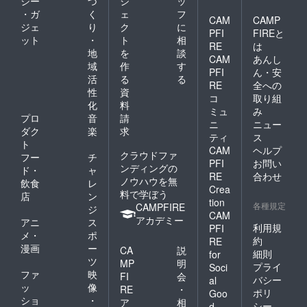
ジー
づ
ジ
ッ
・ガ
く
ェ
フ
CAM
CAMP
ジェ
り
ク
に
PFI
FIREと
ット
・
ト
相
RE
は
地
を
談
CAM
あんし
域
作
す
PFI
ん・安
活
る
る
RE
全への
性
資
コ
取り組
化
料
ミュ
み
プロ
音
請
ニ
ニュー
ダク
楽
求
ティ
ス
ト
CAM
ヘルプ
クラウドファ
フー
チ
PFI
お問い
ンディングの
ド・
ャ
RE
合わせ
ノウハウを無
飲食
レ
Crea
料で学ぼう
店
ン
tion
各種規定
CAMPFIRE
ジ
CAM
アカデミー
アニ
ス
利用規
PFI
メ・
ポ
約
RE
漫画
ー
CA
説
細則
for
ツ
MP
明
プライ
Soci
ファ
映
FI
会
バシー
al
ッ
像
RE
・
ポリ
Goo
ショ
・
ア
相
シー
d