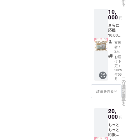
込め
になり
す
る
て、お
ます
10,
礼の
メッ
000
円
セージ
さらに
をお送
応援
りしま
10,000
す。 ＊
円コー
このリ
支援
ス【お
ターン
者：
礼状】
は3,000
2人
【領収
円/10,0
お届
書
00
け予
兼 税
円/20,0
定：
額控除
2025
00
年06
に係る
円/30,0
こ
月
証明
00円の
の
リ
書】 感
リター
タ
ー
謝の気
ンと同
ン
詳細を見る
を
持ちを
じ内容
選
択
込め
になり
す
る
て、お
ます
20,
礼の
メッ
000
円
セージ
もっと
をお送
もっと
りしま
応援
す。 ＊
20,000
このリ