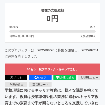
現在の支援総額
0
円
終了
0
%達成
目標金額
500,000
円
支援者数
0
人
このプロジェクトは、
2025/06/26
に募集を開始し、
2025/07/31
に募集を終了しました
もう一度プロジェクトをやってほしい
ポスト
シェア
LINEで送る
URLコピー
埋め込み
QRコード
学校現場におけるキャリア教育は、様々な課題を抱えて
います。教員は授業準備や他の業務に追われキャリア教
育までの教育まで手が回らないところを支援していきた