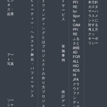
ド
ト
本方針
PFI
ネ
ュ
フ
サ
カスタ
RE
ス・
ー
ァ
ー
マーハ
for
起業
テ
ン
ビ
ラスメ
Spor
ィ
デ
ス
ントに
ts
ー
ィ
対する
CAM
・
ン
考え方
PFI
ヘ
グ
クッ
RE
ル
と
キーポ
ふる
ス
は
リシー
さと
ケ
プ
実
納税
ア
ロ
施
AD
アー
舞
ジ
事
FOR
ト・
台
ェ
例
ALL
写真
・
ク
HIO
パ
ト
KOS
フ
の
HI
ォ
作
JFA
ー
り
クラ
マ
方
ウド
ン
プ
統
ファ
ス
ロ
計
ン
ソー
ジ
デ
ディ
シャ
ェ
ー
ング