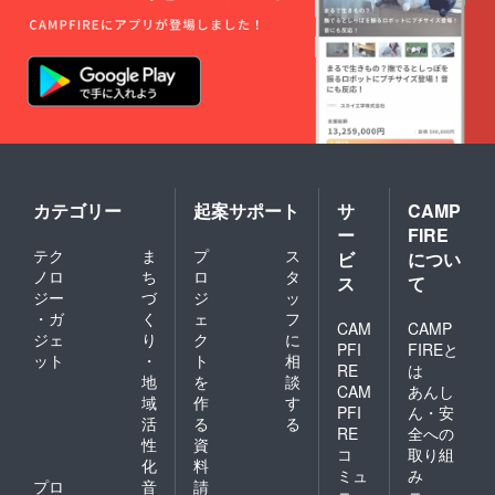
カテゴリー
起案サポート
サ
CAMP
ー
FIRE
テク
ま
プ
ス
ビ
につい
ノロ
ち
ロ
タ
ス
て
ジー
づ
ジ
ッ
・ガ
く
ェ
フ
CAM
CAMP
ジェ
り
ク
に
PFI
FIREと
ット
・
ト
相
RE
は
地
を
談
CAM
あんし
域
作
す
PFI
ん・安
活
る
る
RE
全への
性
資
コ
取り組
化
料
ミュ
み
プロ
音
請