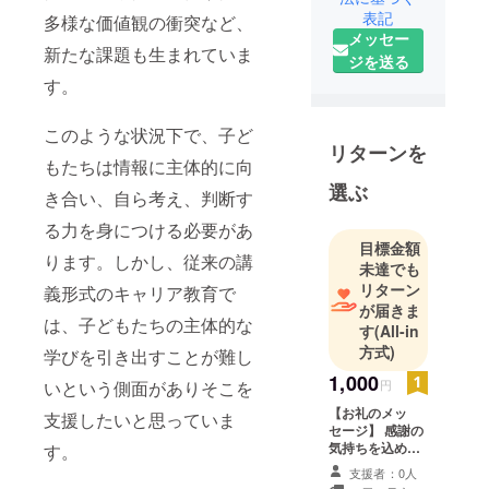
用に携わっ
表記
多様な価値観の衝突など、
メッセー
てきまし
新たな課題も生まれていま
ジを送る
た。常に社
す。
会のニーズ
を捉え、新
このような状況下で、子ど
しい価値を
リターンを
生み出すこ
もたちは情報に主体的に向
とに情熱を
選ぶ
き合い、自ら考え、判断す
注ぎ、数々
る力を身につける必要があ
のプロジェ
目標金額
クトを形に
ります。しかし、従来の講
未達でも
してきまし
リターン
義形式のキャリア教育で
た。
が届きま
は、子どもたちの主体的な
す
(All-in
方式)
また、その
学びを引き出すことが難し
傍らで、某
1,000
円
いという側面がありそこを
野球の学生
【お礼のメッ
支援したいと思っていま
団体の理事
セージ】 感謝の
長も務めて
気持ちを込め
す。
て、お礼のメッ
います。こ
支援者：0人
セージをお送り