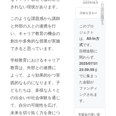
ジェクトのカリ
こ
2025年08月
の
キュラム内に、
及により、
きれない現状があります。
リ
タ
ご希望のお名前
ー
誰もが手軽
ン
（企業・団体名
詳細を見る
を
に情報にア
選
も可）を「特別
このような課題感から講師
択
す
サポーター」と
クセスでき
る
と外部の人との連携を行
してメッセージ
このプロ
るように
を含めて掲載さ
ジェクト
い、キャリア教育の機会の
なった現
せていただきま
す。 ・備考欄に
は、
All-In方
代。しか
創出や多角的な授業が実施
お名前やメッ
式
です。
し、情報過
セージをご記載
できると思っています。
ください
目標金額に
多や情報の
信頼性、多
関わらず、
学校教育におけるキャリア
様な価値観
2025/07/31
教育は、外部との連携に
の衝突と
23:59:59
ま
いった新た
よって、より効果的かつ実
でに集まっ
な課題も生
た金額が
践的なものになります。子
まれていま
ファンディ
どもたちは、多様な人々と
す。このよ
ングされま
うな状況下
の出会いや社会体験を通じ
す。
で、子ども
て、自分の可能性を広げ、
たちが情報
未来を切り拓く力を身につ
に主体的に
支援金の使い道