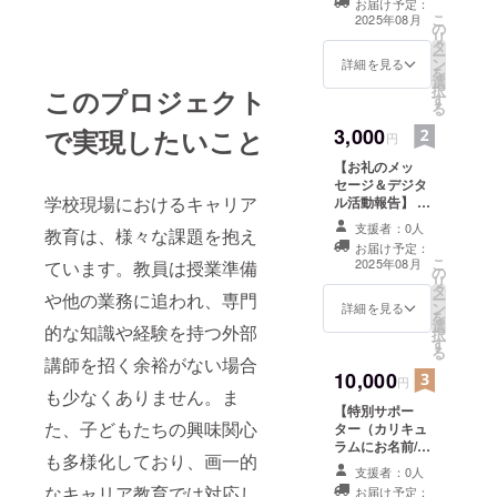
お届け予定：
こでは、学
します。
こ
2025年08月
の
生たちが秘
リ
タ
ー
める無限の
ン
詳細を見る
を
可能性を信
選
択
このプロジェクト
す
じ、その育
る
成支援に尽
3,000
で実現したいこと
円
力してきま
【お礼のメッ
した。彼ら
セージ＆デジタ
学校現場におけるキャリア
が社会で活
ル活動報告】 ・
感謝の気持ちを
躍できるよ
支援者：0人
教育は、様々な課題を抱え
込めて、お礼の
お届け予定：
う、単なる
メッセージをお
こ
2025年08月
ています。教員は授業準備
の
送りします。 ・
技術指導に
リ
タ
カリキュラムの
や他の業務に追われ、専門
ー
留まらず、
ン
実施内容を活動
詳細を見る
を
人間力を高
選
報告させていた
的な知識や経験を持つ外部
択
す
だきます。
めるための
る
講師を招く余裕がない場合
サポートを
10,000
円
も少なくありません。ま
日々行って
【特別サポー
います。
た、子どもたちの興味関心
ター（カリキュ
ラムにお名前/
も多様化しており、画一的
メッセージ掲
インター
支援者：0人
載）】 ・プロ
なキャリア教育では対応し
お届け予定：
ネットの普