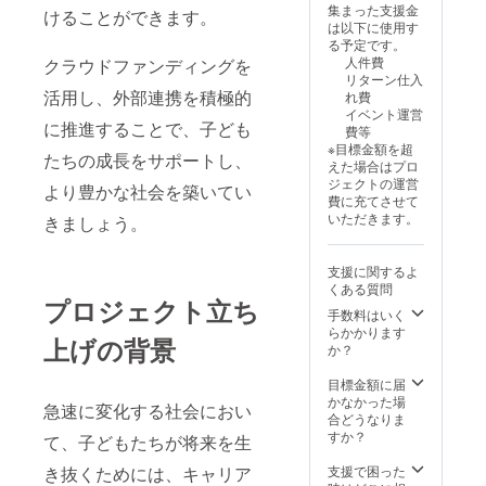
集まった支援金
向き合い、
けることができます。
は以下に使用す
自ら考え、
る予定です。
判断する力
人件費
クラウドファンディングを
リターン仕入
を身につけ
活用し、外部連携を積極的
れ費
ることは、
イベント運営
に推進することで、子ども
費等
これからの
※目標金額を超
時代を生き
たちの成長をサポートし、
えた場合はプロ
抜く上で不
ジェクトの運営
より豊かな社会を築いてい
費に充てさせて
可欠です。
いただきます。
きましょう。
しかし、従
支援に関するよ
来の講義形
くある質問
式のキャリ
プロジェクト立ち
手数料はいく
ア教育で
らかかります
上げの背景
は、子ども
か？
たちの主体
目標金額に届
的な学びを
かなかった場
急速に変化する社会におい
引き出すこ
合どうなりま
すか？
て、子どもたちが将来を生
とが難しい
と感じてい
支援で困った
き抜くためには、キャリア