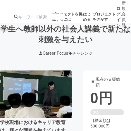
新
ロ
規
グ
会
プロジェクトを掲
はじ
プロジェクト
/
載するには
める
をさがす
イ
員
ン
登
学生へ教師以外の社会人講義で新たな
録
刺激を与えたい
人気のプロ
注目のリ
注目の新着プロ
募集終了が近いプ
もうすぐ公開
Career Focus
チャレンジ
ジェクト
ターン
ジェクト
ロジェクト
されます
アート・写真
音楽
現在の支援総
額
0
円
テクノロジー・ガジェット
ゲーム・サ
映像・映画
書籍・雑誌
0%
目標金額は
学校現場におけるキャリア教育
500,000円
ビジネス・起業
チャレンジ
は、様々な課題を抱えています。