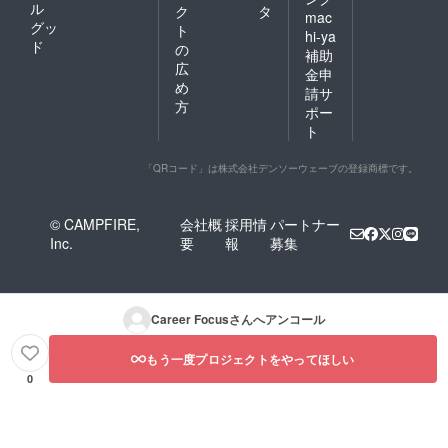
ル
ク
タ
mac
グッ
ト
hi-ya
ド
の
補助
広
金申
め
請サ
方
ポー
ト
「QRコード」は株式会社デンソーウェーブの登録商標です。
© CAMPFIRE,
会社概
採用情
パートナー
Inc.
要
報
募集
Career Focus
さんへアンコール
もう一度プロジェクトをやってほしい
0