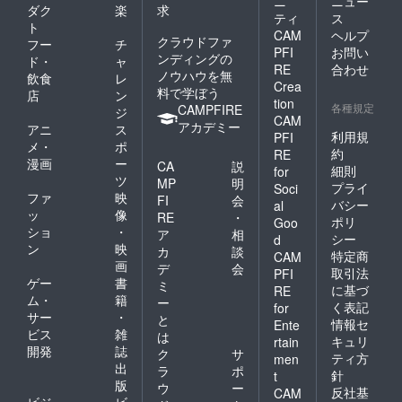
ニ
ニュー
ダク
楽
求
ティ
ス
ト
CAM
ヘルプ
クラウドファ
フー
チ
PFI
お問い
ンディングの
ド・
ャ
RE
合わせ
ノウハウを無
飲食
レ
Crea
料で学ぼう
店
ン
tion
各種規定
CAMPFIRE
ジ
CAM
アカデミー
アニ
ス
利用規
PFI
メ・
ポ
約
RE
漫画
ー
CA
説
細則
for
ツ
MP
明
プライ
Soci
ファ
映
FI
会
バシー
al
ッ
像
RE
・
ポリ
Goo
ショ
・
ア
相
シー
d
ン
映
カ
談
特定商
CAM
画
デ
会
取引法
PFI
ゲー
書
ミ
に基づ
RE
ム・
籍
ー
く表記
for
サー
・
と
情報セ
Ente
ビス
雑
は
キュリ
rtain
開発
誌
ク
サ
ティ方
men
出
ラ
ポ
針
t
版
ウ
ー
反社基
CAM
ビジ
ビ