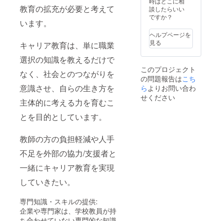
時はどこに相
ます。私の
教育の拡充が必要と考えて
談したらいい
これまでの
ですか？
います。
経験と、学
生支援で
ヘルプページを
見る
キャリア教育は、単に職業
培ってきた
知見を活か
選択の知識を教えるだけで
し、この現
このプロジェクト
なく、社会とのつながりを
状を変えた
の問題報告は
こち
意識させ、自らの生き方を
ら
よりお問い合わ
い。子ども
せください
たちが未来
主体的に考える力を育むこ
を自らの力
とを目的としています。
で切り拓け
るよう、心
教師の方の負担軽減や人手
から支援し
不足を外部の協力/支援者と
たいと思っ
ています。
一緒にキャリア教育を実現
していきたい。
専門知識・スキルの提供:
企業や専門家は、学校教員が持
ち合わせていない専門的な知識