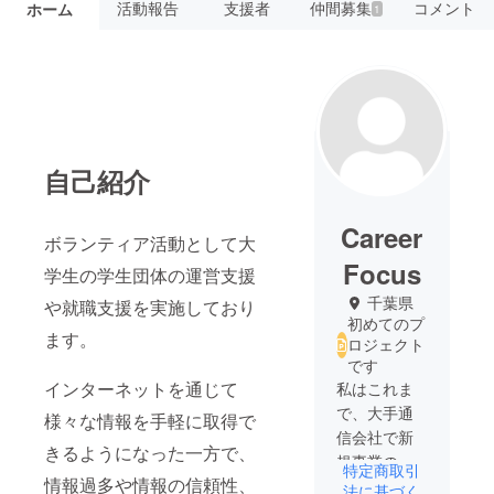
活動報告
支援者
仲間募集
コメント
ホーム
1
自己紹介
Career
ボランティア活動として大
Focus
学生の学生団体の運営支援
千葉県
や就職支援を実施しており
初めてのプ
ます。
ロジェクト
です
インターネットを通じて
私はこれま
で、大手通
様々な情報を手軽に取得で
信会社で新
きるようになった一方で、
規事業の立
特定商取引
情報過多や情報の信頼性、
ち上げと運
法に基づく