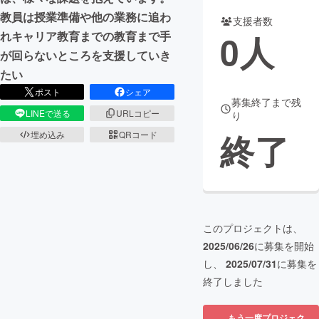
教員は授業準備や他の業務に追わ
支援者数
まちづくり・地域活性化
0
人
れキャリア教育までの教育まで手
が回らないところを支援していき
CAMPFIRE for Social Good
CAMPFIRE Creation
たい
CAMPFIREふるさと納税
machi-ya
コミュニティ
ポスト
シェア
募集終了まで残
LINEで送る
URLコピー
り
終了
埋め込み
QRコード
このプロジェクトは、
2025/06/26
に募集を開始
し、
2025/07/31
に募集を
終了しました
もう一度プロジェク