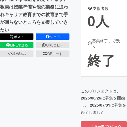
教員は授業準備や他の業務に追わ
支援者数
まちづくり・地域活性化
0
人
れキャリア教育までの教育まで手
が回らないところを支援していき
CAMPFIRE for Social Good
CAMPFIRE Creation
たい
CAMPFIREふるさと納税
machi-ya
コミュニティ
ポスト
シェア
募集終了まで残
LINEで送る
URLコピー
り
終了
埋め込み
QRコード
このプロジェクトは、
2025/06/26
に募集を開始
し、
2025/07/31
に募集を
終了しました
もう一度プロジェク