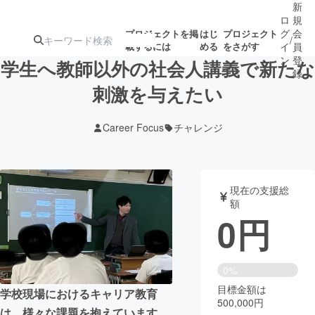
新
ロ
規
グ
会
プロジェクトを掲
はじ
プロジェクト
/
載するには
める
をさがす
イ
員
ン
登
学生へ教師以外の社会人講義で新たな
録
刺激を与えたい
人気のプロ
注目のリ
注目の新着プロ
募集終了が近いプ
もうすぐ公開
Career Focus
チャレンジ
ジェクト
ターン
ジェクト
ロジェクト
されます
アート・写真
音楽
現在の支援総
額
0
円
テクノロジー・ガジェット
ゲーム・サ
映像・映画
書籍・雑誌
0%
目標金額は
学校現場におけるキャリア教育
500,000円
ビジネス・起業
チャレンジ
は、様々な課題を抱えています。