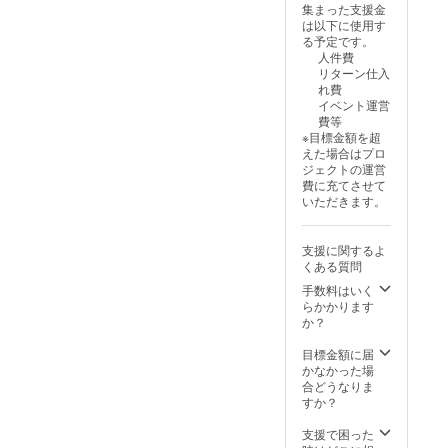
集まった支援金
向き合い、
は以下に使用す
自ら考え、
る予定です。
判断する力
人件費
リターン仕入
を身につけ
れ費
ることは、
イベント運営
費等
これからの
※目標金額を超
時代を生き
えた場合はプロ
抜く上で不
ジェクトの運営
費に充てさせて
可欠です。
いただきます。
しかし、従
支援に関するよ
来の講義形
くある質問
式のキャリ
手数料はいく
ア教育で
らかかります
は、子ども
か？
たちの主体
目標金額に届
的な学びを
かなかった場
引き出すこ
合どうなりま
すか？
とが難しい
と感じてい
支援で困った