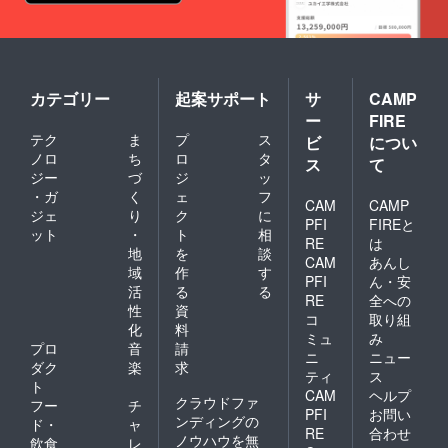
カテゴリー
起案サポート
サ
CAMP
ー
FIRE
テク
ま
プ
ス
ビ
につい
ノロ
ち
ロ
タ
ス
て
ジー
づ
ジ
ッ
・ガ
く
ェ
フ
CAM
CAMP
ジェ
り
ク
に
PFI
FIREと
ット
・
ト
相
RE
は
地
を
談
CAM
あんし
域
作
す
PFI
ん・安
活
る
る
RE
全への
性
資
コ
取り組
化
料
ミュ
み
プロ
音
請
ニ
ニュー
ダク
楽
求
ティ
ス
ト
CAM
ヘルプ
クラウドファ
フー
チ
PFI
お問い
ンディングの
ド・
ャ
RE
合わせ
ノウハウを無
飲食
レ