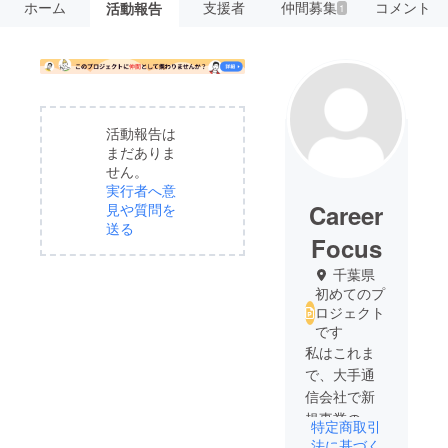
ホーム
支援者
仲間募集
コメント
活動報告
1
活動報告は
まだありま
せん。
実行者へ意
Career
見や質問を
送る
Focus
千葉県
初めてのプ
ロジェクト
です
私はこれま
で、大手通
信会社で新
規事業の立
特定商取引
ち上げと運
法に基づく