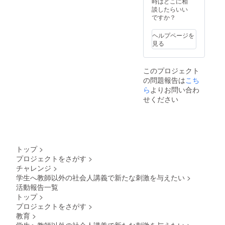
時はどこに相
ます。私の
談したらいい
これまでの
ですか？
経験と、学
生支援で
ヘルプページを
見る
培ってきた
知見を活か
し、この現
このプロジェクト
状を変えた
の問題報告は
こち
ら
よりお問い合わ
い。子ども
せください
たちが未来
を自らの力
で切り拓け
るよう、心
から支援し
トップ
>
たいと思っ
プロジェクトをさがす
>
チャレンジ
>
ています。
学生へ教師以外の社会人講義で新たな刺激を与えたい
>
活動報告一覧
トップ
>
プロジェクトをさがす
>
教育
>
学生へ教師以外の社会人講義で新たな刺激を与えたい
>