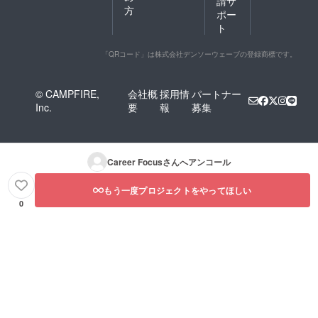
請サ
方
ポー
ト
「QRコード」は株式会社デンソーウェーブの登録商標です。
© CAMPFIRE,
会社概
採用情
パートナー
Inc.
要
報
募集
Career Focus
さんへアンコール
もう一度プロジェクトをやってほしい
0