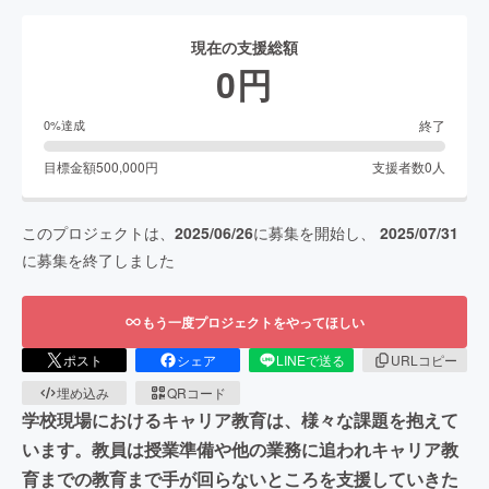
現在の支援総額
0
円
終了
0
%達成
目標金額
500,000
円
支援者数
0
人
このプロジェクトは、
2025/06/26
に募集を開始し、
2025/07/31
に募集を終了しました
もう一度プロジェクトをやってほしい
ポスト
シェア
LINEで送る
URLコピー
埋め込み
QRコード
学校現場におけるキャリア教育は、様々な課題を抱えて
います。教員は授業準備や他の業務に追われキャリア教
育までの教育まで手が回らないところを支援していきた