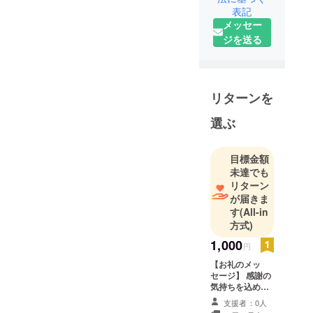
用に携わっ
表記
メッセー
てきまし
ジを送る
た。常に社
会のニーズ
を捉え、新
しい価値を
リターンを
生み出すこ
とに情熱を
選ぶ
注ぎ、数々
のプロジェ
目標金額
クトを形に
未達でも
してきまし
リターン
た。
が届きま
す
(All-in
方式)
また、その
傍らで、某
1,000
円
野球の学生
【お礼のメッ
団体の理事
セージ】 感謝の
長も務めて
気持ちを込め
て、お礼のメッ
います。こ
支援者：0人
セージをお送り