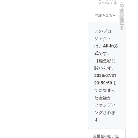
ジェクトのカリ
こ
2025年08月
の
キュラム内に、
及により、
リ
タ
ご希望のお名前
ー
誰もが手軽
ン
（企業・団体名
詳細を見る
を
に情報にア
選
も可）を「特別
択
す
サポーター」と
クセスでき
る
してメッセージ
このプロ
るように
を含めて掲載さ
ジェクト
なった現
せていただきま
す。 ・備考欄に
は、
All-In方
代。しか
お名前やメッ
式
です。
し、情報過
セージをご記載
ください
目標金額に
多や情報の
信頼性、多
関わらず、
様な価値観
2025/07/31
の衝突と
23:59:59
ま
いった新た
でに集まっ
な課題も生
た金額が
まれていま
ファンディ
す。このよ
ングされま
うな状況下
す。
で、子ども
たちが情報
に主体的に
支援金の使い道