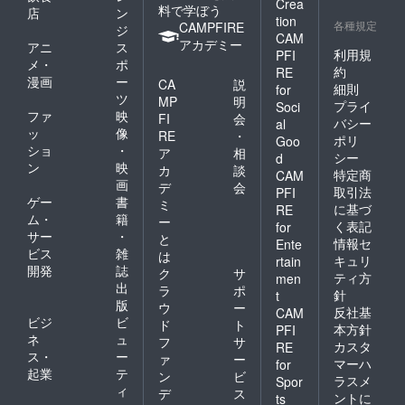
Crea
料で学ぼう
店
ン
tion
各種規定
CAMPFIRE
ジ
CAM
アカデミー
アニ
ス
利用規
PFI
メ・
ポ
約
RE
漫画
ー
CA
説
細則
for
ツ
MP
明
プライ
Soci
ファ
映
FI
会
バシー
al
ッ
像
RE
・
ポリ
Goo
ショ
・
ア
相
シー
d
ン
映
カ
談
特定商
CAM
画
デ
会
取引法
PFI
ゲー
書
ミ
に基づ
RE
ム・
籍
ー
く表記
for
サー
・
と
情報セ
Ente
ビス
雑
は
キュリ
rtain
開発
誌
ク
サ
ティ方
men
出
ラ
ポ
針
t
版
ウ
ー
反社基
CAM
ビジ
ビ
ド
ト
本方針
PFI
ネ
ュ
フ
サ
カスタ
RE
ス・
ー
ァ
ー
マーハ
for
起業
テ
ン
ビ
ラスメ
Spor
ィ
デ
ス
ントに
ts