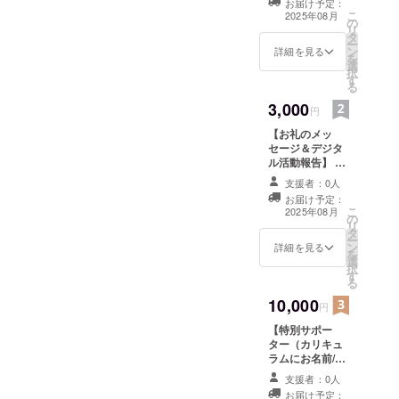
お届け予定：
こでは、学
します。
こ
2025年08月
の
生たちが秘
リ
タ
ー
める無限の
ン
詳細を見る
を
可能性を信
選
択
す
じ、その育
る
成支援に尽
3,000
円
力してきま
【お礼のメッ
した。彼ら
セージ＆デジタ
が社会で活
ル活動報告】 ・
感謝の気持ちを
躍できるよ
支援者：0人
込めて、お礼の
お届け予定：
う、単なる
メッセージをお
こ
2025年08月
の
送りします。 ・
技術指導に
リ
タ
カリキュラムの
ー
留まらず、
ン
実施内容を活動
詳細を見る
を
人間力を高
選
報告させていた
択
す
だきます。
めるための
る
サポートを
10,000
円
日々行って
【特別サポー
います。
ター（カリキュ
ラムにお名前/
メッセージ掲
インター
支援者：0人
載）】 ・プロ
お届け予定：
ネットの普