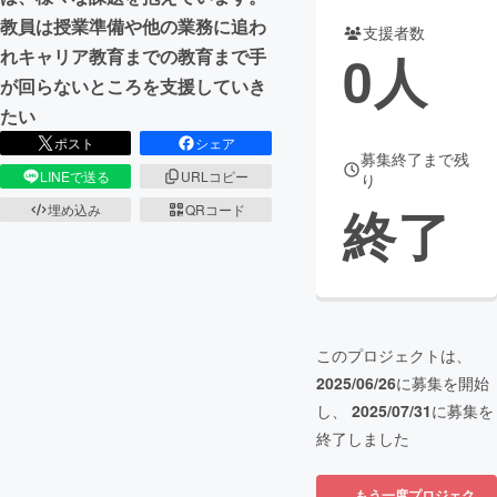
教員は授業準備や他の業務に追わ
支援者数
まちづくり・地域活性化
0
人
れキャリア教育までの教育まで手
が回らないところを支援していき
CAMPFIRE for Social Good
CAMPFIRE Creation
たい
CAMPFIREふるさと納税
machi-ya
コミュニティ
ポスト
シェア
募集終了まで残
LINEで送る
URLコピー
り
終了
埋め込み
QRコード
このプロジェクトは、
2025/06/26
に募集を開始
し、
2025/07/31
に募集を
終了しました
もう一度プロジェク