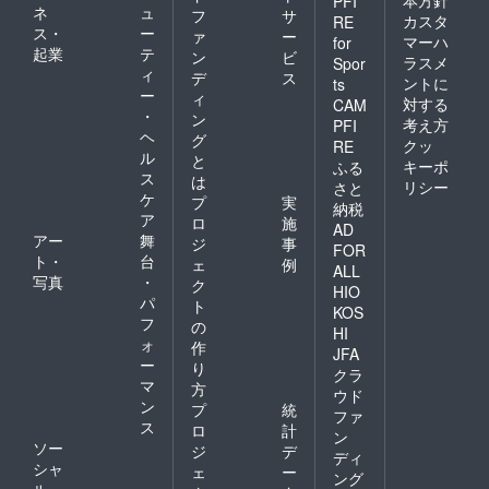
本方針
PFI
ネ
ュ
フ
サ
カスタ
RE
ス・
ー
ァ
ー
マーハ
for
起業
テ
ン
ビ
ラスメ
Spor
ィ
デ
ス
ントに
ts
ー
ィ
対する
CAM
・
ン
考え方
PFI
ヘ
グ
クッ
RE
ル
と
キーポ
ふる
ス
は
リシー
さと
ケ
プ
実
納税
ア
ロ
施
AD
アー
舞
ジ
事
FOR
ト・
台
ェ
例
ALL
写真
・
ク
HIO
パ
ト
KOS
フ
の
HI
ォ
作
JFA
ー
り
クラ
マ
方
ウド
ン
プ
統
ファ
ス
ロ
計
ン
ソー
ジ
デ
ディ
シャ
ェ
ー
ング