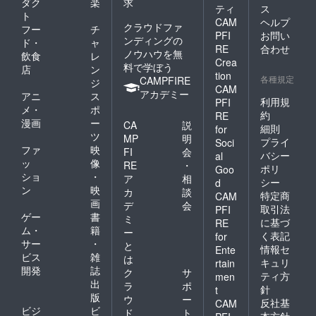
ダク
楽
求
ティ
ス
ト
CAM
ヘルプ
クラウドファ
フー
チ
PFI
お問い
ンディングの
ド・
ャ
RE
合わせ
ノウハウを無
飲食
レ
Crea
料で学ぼう
店
ン
tion
各種規定
CAMPFIRE
ジ
CAM
アカデミー
アニ
ス
利用規
PFI
メ・
ポ
約
RE
漫画
ー
CA
説
細則
for
ツ
MP
明
プライ
Soci
ファ
映
FI
会
バシー
al
ッ
像
RE
・
ポリ
Goo
ショ
・
ア
相
シー
d
ン
映
カ
談
特定商
CAM
画
デ
会
取引法
PFI
ゲー
書
ミ
に基づ
RE
ム・
籍
ー
く表記
for
サー
・
と
情報セ
Ente
ビス
雑
は
キュリ
rtain
開発
誌
ク
サ
ティ方
men
出
ラ
ポ
針
t
版
ウ
ー
反社基
CAM
ビジ
ビ
ド
ト