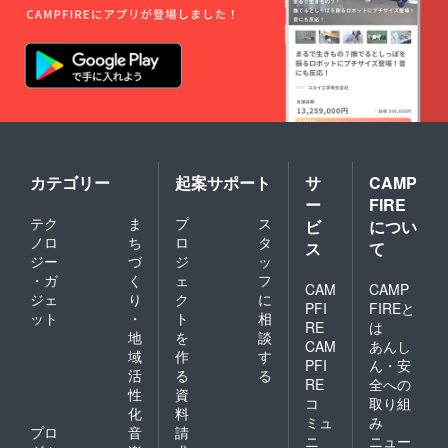
カテゴリー
起案サポート
サ
CAMP
ー
FIRE
テク
ま
プ
ス
ビ
につい
ノロ
ち
ロ
タ
ス
て
ジー
づ
ジ
ッ
・ガ
く
ェ
フ
CAM
CAMP
ジェ
り
ク
に
PFI
FIREと
ット
・
ト
相
RE
は
地
を
談
CAM
あんし
域
作
す
PFI
ん・安
活
る
る
RE
全への
性
資
コ
取り組
化
料
ミュ
み
プロ
音
請
ニ
ニュー