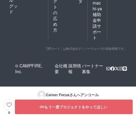
ル
ク
タ
mac
グッ
ト
hi-ya
ド
の
補助
広
金申
め
請サ
方
ポー
ト
「QRコード」は株式会社デンソーウェーブの登録商標です。
© CAMPFIRE,
会社概
採用情
パートナー
Inc.
要
報
募集
Career Focus
さんへアンコール
もう一度プロジェクトをやってほしい
0