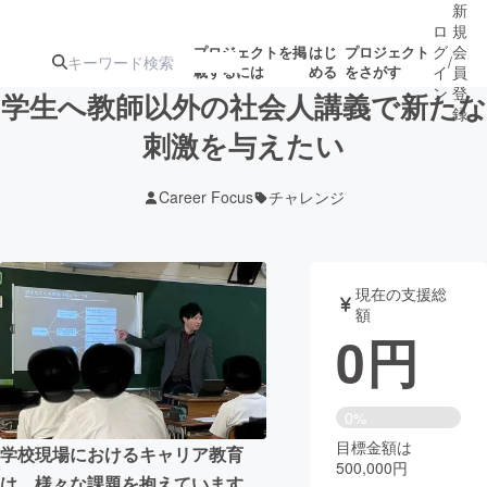
新
ロ
規
グ
会
プロジェクトを掲
はじ
プロジェクト
/
載するには
める
をさがす
イ
員
ン
登
学生へ教師以外の社会人講義で新たな
録
刺激を与えたい
人気のプロ
注目のリ
注目の新着プロ
募集終了が近いプ
もうすぐ公開
Career Focus
チャレンジ
ジェクト
ターン
ジェクト
ロジェクト
されます
アート・写真
音楽
現在の支援総
額
0
円
テクノロジー・ガジェット
ゲーム・サ
映像・映画
書籍・雑誌
0%
目標金額は
学校現場におけるキャリア教育
500,000円
ビジネス・起業
チャレンジ
は、様々な課題を抱えています。