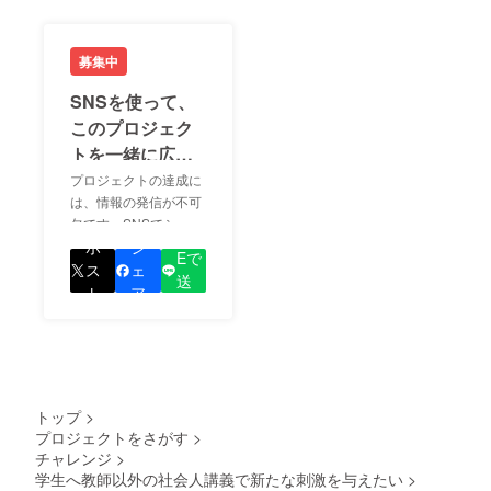
募集中
SNSを使って、
このプロジェク
トを一緒に広め
ましょう！
プロジェクトの達成に
は、情報の発信が不可
欠です。SNSでシェア
LIN
をして、あなたが応援
ポ
シ
Eで
しているプロジェクト
ス
ェ
送
の良さを知ってもらい
ト
ア
る
ましょう！
トップ
>
プロジェクトをさがす
>
チャレンジ
>
学生へ教師以外の社会人講義で新たな刺激を与えたい
>