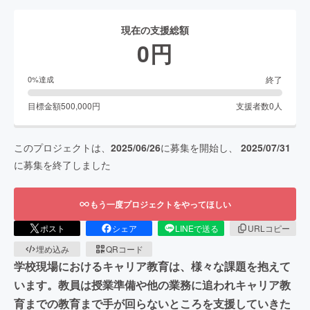
現在の支援総額
0
円
終了
0
%達成
目標金額
500,000
円
支援者数
0
人
このプロジェクトは、
2025/06/26
に募集を開始し、
2025/07/31
に募集を終了しました
もう一度プロジェクトをやってほしい
ポスト
シェア
LINEで送る
URLコピー
埋め込み
QRコード
学校現場におけるキャリア教育は、様々な課題を抱えて
います。教員は授業準備や他の業務に追われキャリア教
育までの教育まで手が回らないところを支援していきた