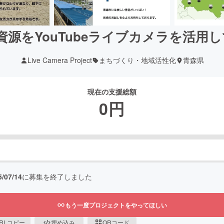
源をYouTubeライブカメラを活用
Live Camera Project
まちづくり・地域活性化
青森県
現在の支援総額
0
円
5/07/14
に募集を終了しました
もう一度プロジェクトをやってほしい
RLコピー
埋め込み
QRコード