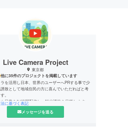
Live Camera Project
東京都
他に35件のプロジェクトを掲載しています
メラを活用し日本、世界のユーザーへPRする事で少
光誘致として地域住民の方に喜んでいただればと考
ます。
や日常を24時間配信し、観光誘致を目指します。
引法に基づく表記
化のため、ご支援ご検討のほど宜しくお願いいたし
メッセージを送る