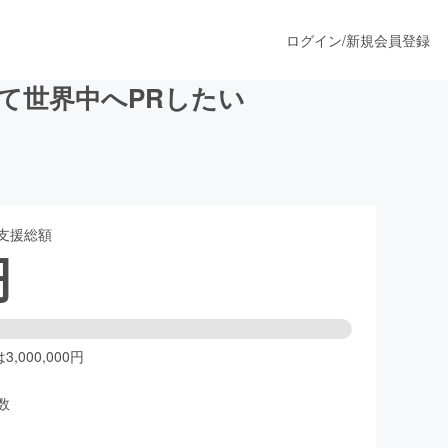
ログイン
/
新規会員登録
して世界中へPRしたい
うすぐ公開されます
支援総額
プロダクト
円
ファッション
スポーツ
,000,000円
数
ア
ソーシャルグッド
人