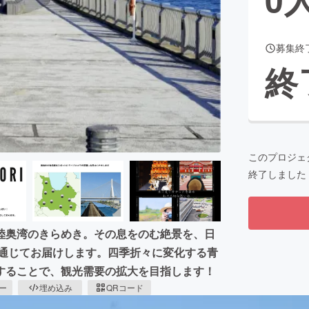
募集終
CAMPFIRE for Social Good
CAMPFIRE Creation
終
CAMPFIREふるさと納税
machi-ya
コミュニティ
このプロジェ
終了しました
陸奥湾のきらめき。その息をのむ絶景を、日
ラを通じてお届けします。四季折々に変化する青
することで、観光需要の拡大を目指します！
ピー
埋め込み
QRコード