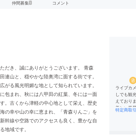
仲間募集
コメント
1
ただき、誠にありがとうございます。 青森
田連山と、穏やかな陸奥湾に面する街です。
広がる風光明媚な地として知られています。
ライブカ
に包まれ、秋には八甲田の紅葉、冬には一面
しでも観
えており
す。古くから津軽の中心地として栄え、歴史
美しい風景
特定商取
海の幸や山の幸に恵まれ、「青森りんご」を
地域活性
新幹線や空路でのアクセスも良く、豊かな自
る地域です。