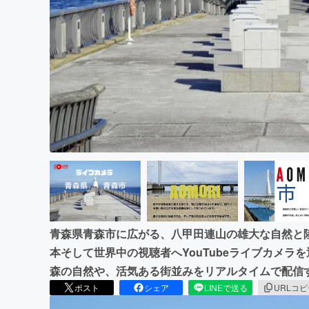
まちづくり・地域活性化
青森県青森市に広がる、八甲田連山の雄大な自然と
本そして世界中の視聴者へYouTubeライブカメ
森の自然や、活気ある街並みをリアルタイムで配信
ポスト
シェア
LINEで送る
URLコ