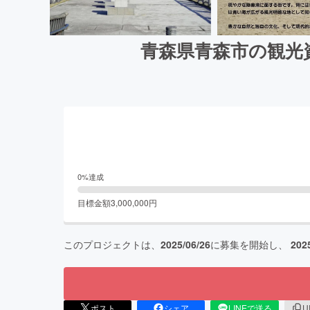
青森県青森市の観光資
0
%達成
目標金額
3,000,000
円
このプロジェクトは、
2025/06/26
に募集を開始し、
202
ポスト
シェア
LINEで送る
U