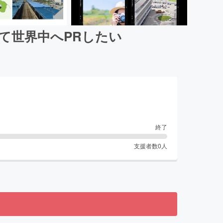
して世界中へPRしたい
終了
支援者数
0
人