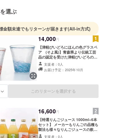
を選ぶ
標金額未達でもリターンが届きます
(All-in方式)
14,000
円
【津軽びいどろにほんの色グラスペ
ア (そよ風)】青森県より伝統工芸
品の認定を受けた津軽びいどろのシ
リーズです。 日本の伝統色(東雲
支援者：0人
色、浅葱色)をグラスに表現しまし
お届け予定：2025年10月
た。 風が流れ渡るような色ガラスの
模様が華やかなグラスのセットで
す。 1300度を超える熱く溶けたガ
ラスに向かい、職人たちが1つ1つ丁
このリターンを選択する
る
寧に作り上げています。 色ガラスの
鮮やかさとクラフトガラスのあたた
かな質感を楽しんでいただければ幸
いです。 ■内容量・サイズ/製造地 グ
16,600
ラス (そよ風) 2個(東雲色、浅葱色)
円
サイズ:高さ90mm 容量:約260ml
【特選りんごジュース 1000ml×6本
製造地:青森市
セット】 メーカーもりんごの品種も
製法も様々なりんごジュースの飲み
比べができます。青森産りんご
支援者：0人