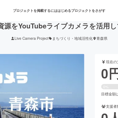
プロジェクトを掲載するには
はじめる
プロジェクトをさがす
源をYouTubeライブカメラを活用
Live Camera Project
まちづくり・地域活性化
青森県
注目のリターン
注目の新着プロジェクト
募集終了が近いプロジェクト
も
現在の
音楽
舞台・パフォーマンス
0
ゲーム・サービス開発
フード・飲食店
0%
書籍・雑誌出版
アニメ・漫画
目標金額は3
支援者
チャレンジ
ビューティー・ヘルスケ
0