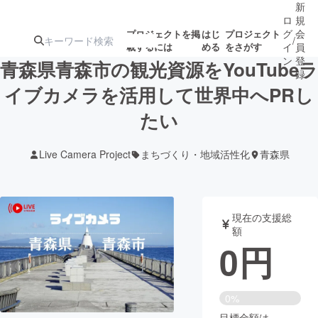
新
ロ
規
グ
会
プロジェクトを掲
はじ
プロジェクト
/
載するには
める
をさがす
イ
員
ン
登
青森県青森市の観光資源をYouTubeラ
録
イブカメラを活用して世界中へPRし
たい
人気のプロ
注目のリ
注目の新着プロ
募集終了が近いプ
もうすぐ公開
ジェクト
ターン
ジェクト
ロジェクト
されます
Live Camera Project
まちづくり・地域活性化
青森県
アート・写真
音楽
現在の支援総
テクノロジー・ガジェット
ゲーム・サ
額
0
円
映像・映画
書籍・雑誌
0%
ビジネス・起業
チャレンジ
目標金額は