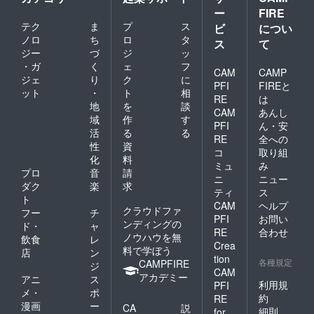
ー
FIRE
テク
ま
プ
ス
ビ
につい
ノロ
ち
ロ
タ
ス
て
ジー
づ
ジ
ッ
・ガ
く
ェ
フ
CAM
CAMP
ジェ
り
ク
に
PFI
FIREと
ット
・
ト
相
RE
は
地
を
談
CAM
あんし
域
作
す
PFI
ん・安
活
る
る
RE
全への
性
資
コ
取り組
化
料
ミュ
み
プロ
音
請
ニ
ニュー
ダク
楽
求
ティ
ス
ト
CAM
ヘルプ
クラウドファ
フー
チ
PFI
お問い
ンディングの
ド・
ャ
RE
合わせ
ノウハウを無
飲食
レ
Crea
料で学ぼう
店
ン
tion
各種規定
CAMPFIRE
ジ
CAM
アカデミー
アニ
ス
利用規
PFI
メ・
ポ
約
RE
漫画
ー
CA
説
細則
for