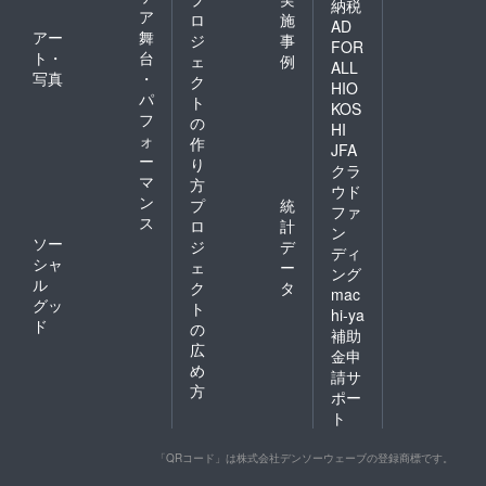
納税
ア
ロ
施
AD
アー
舞
ジ
事
FOR
ト・
台
ェ
例
ALL
写真
・
ク
HIO
パ
ト
KOS
フ
の
HI
ォ
作
JFA
ー
り
クラ
マ
方
ウド
ン
プ
統
ファ
ス
ロ
計
ン
ソー
ジ
デ
ディ
シャ
ェ
ー
ング
ル
ク
タ
mac
グッ
ト
hi-ya
ド
の
補助
広
金申
め
請サ
方
ポー
ト
「QRコード」は株式会社デンソーウェーブの登録商標です。