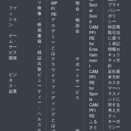
ツ
MP
明
プライ
Soci
ファ
映
FI
会
バシー
al
ッ
像
RE
・
ポリ
Goo
ショ
・
ア
相
シー
d
ン
映
カ
談
特定商
CAM
画
デ
会
取引法
PFI
ゲー
書
ミ
に基づ
RE
ム・
籍
ー
く表記
for
サー
・
と
情報セ
Ente
ビス
雑
は
キュリ
rtain
開発
誌
ク
サ
ティ方
men
出
ラ
ポ
針
t
版
ウ
ー
反社基
CAM
ビジ
ビ
ド
ト
本方針
PFI
ネ
ュ
フ
サ
カスタ
RE
ス・
ー
ァ
ー
マーハ
for
起業
テ
ン
ビ
ラスメ
Spor
ィ
デ
ス
ントに
ts
ー
ィ
対する
CAM
・
ン
考え方
PFI
ヘ
グ
クッ
RE
ル
と
キーポ
ふる
ス
は
リシー
さと
ケ
プ
実