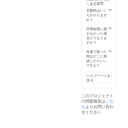
よ風)
くある質問
ますの
2個(東
で、楽
雲色、
手数料はいく
しみも
浅葱色)
らかかります
増えま
サイズ:
か？
す。 ■
高さ
内容量/
90mm
目標金額に届
原産地
容量:
かなかった場
特選り
約
合どうなりま
んご
260ml
すか？
ジュー
製造地:
ス ・旬
青森市
支援で困った
味のり
時はどこに相
んご(時
談したらいい
期によ
ですか？
り品種
が変わ
ヘルプページを
りま
見る
す)
1000ml
×1本 ・
このプロジェクト
こだわ
の問題報告は
り林
こち
檎
ら
よりお問い合わ
1000ml
せください
×1本 ・
ふじ
1000ml
×1本 ・