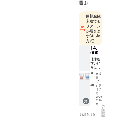
す。
選ぶ
美しい風景
や日常を24
目標金額
時間配信
未達でも
し、観光誘
リターン
致を目指し
が届きま
ます。地域
す
(All-in
方式)
活性化のた
め、ご支援
14,
000
ご検討のほ
円
ど宜しくお
【津軽
びいど
願いいたし
ろにほ
んの色
支援
グラス
者：
ペア
0人
(そよ
お届
風)】青
け予
森県よ
定：
り伝統
2025
年10
工芸品
こ
月
の認定
の
リ
を受け
タ
ー
た津軽
ン
詳細を見る
を