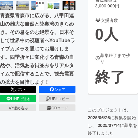
3,000,000円
まちづくり・地域活性化
青森県青森市に広がる、八甲田連
支援者数
山の雄大な自然と陸奥湾のきらめ
0
人
CAMPFIRE for Social Good
CAMPFIRE Creation
き。その息をのむ絶景を、日本そ
CAMPFIREふるさと納税
machi-ya
コミュニティ
して世界中の視聴者へYouTubeラ
イブカメラを通じてお届けしま
募集終了まで残
す。四季折々に変化する青森の自
り
然や、活気ある街並みをリアルタ
終了
イムで配信することで、観光需要
の拡大を目指します！
ポスト
シェア
LINEで送る
URLコピー
埋め込み
QRコード
このプロジェクトは、
2025/06/26
に募集を開始
し、
2025/07/14
に募集を
終了しました