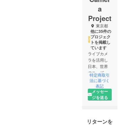
a
Project
東京都
他に35件の
プロジェク
トを掲載し
ています
ライブカメ
ラを活用し
日本、世界
のユーザー
特定商取引
へPRする事
法に基づく
で少しでも
表記
メッセー
観光誘致と
ジを送る
して地域住
民の方に喜
んでいただ
ればと考え
リターンを
ておりま