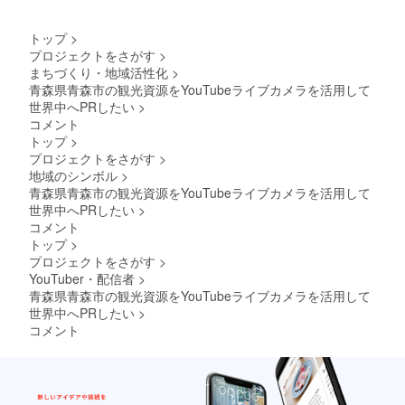
青森の
おもて
トップ
>
なし
プロジェクトをさがす
>
「王
まちづくり・地域活性化
>
林」
1000ml
青森県青森市の観光資源をYouTubeライブカメラを活用して
×1本 ・
世界中へPRしたい
>
紅玉
コメント
1000ml
トップ
>
×1本 ・
プロジェクトをさがす
>
プレミ
アムブ
地域のシンボル
>
レン
青森県青森市の観光資源をYouTubeライブカメラを活用して
ド
世界中へPRしたい
>
1000ml
コメント
×1本 原
トップ
>
産地:す
プロジェクトをさがす
>
べて青
森県 ■
YouTuber・配信者
>
原材
青森県青森市の観光資源をYouTubeライブカメラを活用して
料・成
世界中へPRしたい
>
分 りん
コメント
ご(青森
県産)
賞味期
限:製造
日から1
年 「原