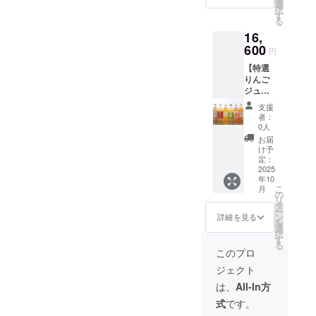
びいど
選
択
ろのシ
す
る
リーズ
16,
です。
日本の
600
円
伝統色
【特選
(東雲
りんご
色、浅
ジュー
葱色)を
ス
グラス
支援
1000ml
に表現
者：
×6本
しまし
0人
セッ
た。 風
お届
ト】
が流れ
け予
メー
渡るよ
定：
カーも
2025
うな色
年10
りんご
ガラス
こ
月
の品種
の模様
の
リ
も製法
が華や
タ
ー
も様々
かなグ
ン
詳細を見る
を
なりん
ラスの
選
択
ご
セット
す
る
ジュー
です。
このプロ
スの飲
1300度
ジェクト
み比べ
を超え
ができ
る熱く
は、
All-In方
ます。
溶けた
式
です。
青森産
ガラス
りんご