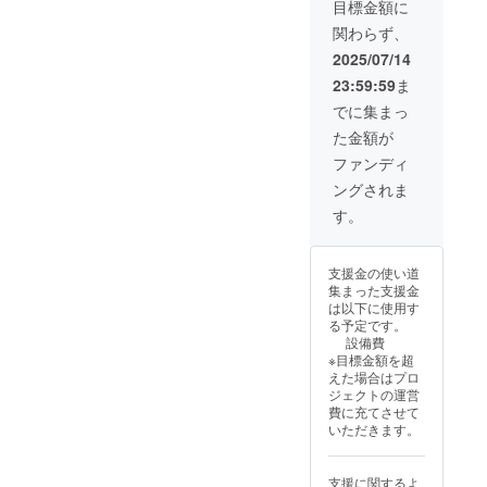
に向か
目標金額に
100%の
い、職
関わらず、
ジュー
人たち
ス6 種
が1つ1
2025/07/14
類の詰
つ丁寧
23:59:59
ま
合せ
に作り
で、り
上げて
でに集まっ
んご好
いま
た金額が
きには
す。 色
たまら
ガラス
ファンディ
ない品
の鮮や
ングされま
揃えで
かさと
す。 ま
クラフ
す。
た、旬
トガラ
味のり
スのあ
んご
たたか
支援金の使い道
は、そ
な質感
集まった支援金
の時期
を楽し
は以下に使用す
の旬の
んでい
る予定です。
りんご
ただけ
設備費
を搾汁
れば幸
※目標金額を超
した1本
いで
えた場合はプロ
にして
す。 ■
ジェクトの運営
いま
内容
費に充てさせて
す。時
量・サ
いただきます。
期に
イズ/製
よって
造地 グ
品種が
ラス (そ
支援に関するよ
変わり