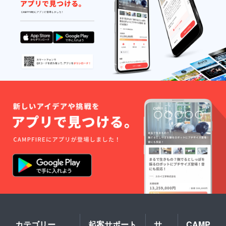
材料及
び添加
物等の
食品表
示はお
届け商
品のラ
ベルに
表記さ
れま
す。商
品開封
前には
必ずお
届けの
リター
ンに貼
付され
たラベ
ルや注
意書き
をご確
認くだ
さ
い。」
カテゴリー
起案サポート
サ
CAMP