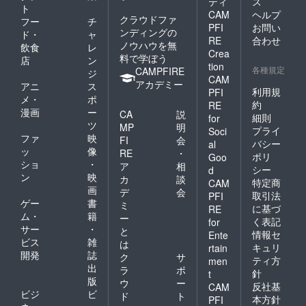
ティ
ス
ト
CAM
ヘルプ
クラウドファ
フー
チ
PFI
お問い
ンディングの
ド・
ャ
RE
合わせ
ノウハウを無
飲食
レ
Crea
料で学ぼう
店
ン
tion
各種規定
CAMPFIRE
ジ
CAM
アカデミー
アニ
ス
利用規
PFI
メ・
ポ
約
RE
漫画
ー
CA
説
細則
for
ツ
MP
明
プライ
Soci
ファ
映
FI
会
バシー
al
ッ
像
RE
・
ポリ
Goo
ショ
・
ア
相
シー
d
ン
映
カ
談
特定商
CAM
画
デ
会
取引法
PFI
ゲー
書
ミ
に基づ
RE
ム・
籍
ー
く表記
for
サー
・
と
情報セ
Ente
ビス
雑
は
キュリ
rtain
開発
誌
ク
サ
ティ方
men
出
ラ
ポ
針
t
版
ウ
ー
反社基
CAM
ビジ
ビ
ド
ト
本方針
PFI