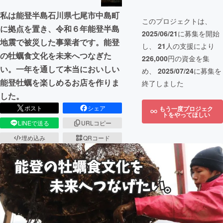
私は能登半島石川県七尾市中島町
このプロジェクトは、
に拠点を置き、令和６年能登半島
2025/06/21
に募集を開始
地震で被災した事業者です。能登
し、
21
人の支援により
の牡蠣食文化を未来へつなぎた
226,000
円の資金を集
い。一年を通して本当においしい
め、
2025/07/24
に募集を
能登牡蠣を楽しめるお店を作りま
終了しました
した。
ポスト
シェア
もう一度プロジェク
トをやってほしい
LINEで送る
URLコピー
埋め込み
QRコード