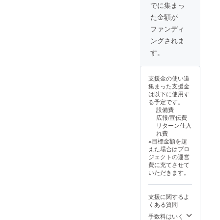
でに集まっ
た金額が
ファンディ
ングされま
す。
支援金の使い道
集まった支援金
は以下に使用す
る予定です。
設備費
広報/宣伝費
リターン仕入
れ費
※目標金額を超
えた場合はプロ
ジェクトの運営
費に充てさせて
いただきます。
支援に関するよ
くある質問
手数料はいく