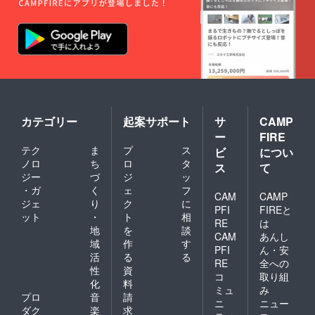
カテゴリー
起案サポート
サ
CAMP
ー
FIRE
テク
ま
プ
ス
ビ
につい
ノロ
ち
ロ
タ
ス
て
ジー
づ
ジ
ッ
・ガ
く
ェ
フ
CAM
CAMP
ジェ
り
ク
に
PFI
FIREと
ット
・
ト
相
RE
は
地
を
談
CAM
あんし
域
作
す
PFI
ん・安
活
る
る
RE
全への
性
資
コ
取り組
化
料
ミュ
み
プロ
音
請
ニ
ニュー
ダク
楽
求