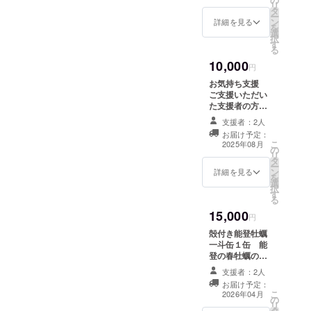
リ
タ
ー
ン
詳細を見る
を
選
択
す
る
10,000
円
お気持ち支援
ご支援いただい
た支援者の方々
にお礼のメール
支援者：2人
をお送りいたし
お届け予定：
ます。 ※このリ
こ
2025年08月
の
ターンは3,000
リ
タ
円、50,000円の
ー
ン
リターンと同じ
詳細を見る
を
選
内容になりま
択
す
す。
る
15,000
円
殻付き能登牡蠣
一斗缶１缶 能
登の春牡蠣の旬
の時期にお送り
支援者：2人
いたします。 名
お届け予定：
称（殻付き生牡
こ
2026年04月
の
蠣） 内容量
リ
タ
（18L缶約70個