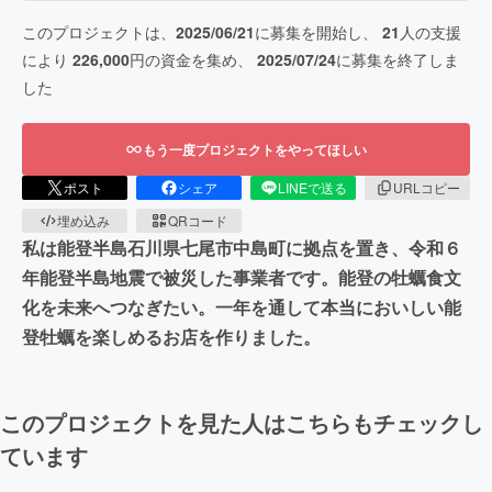
このプロジェクトは、
2025/06/21
に募集を開始し、
21
人の支援
により
226,000
円の資金を集め、
2025/07/24
に募集を終了しま
した
もう一度プロジェクトをやってほしい
ポスト
シェア
LINEで送る
URLコピー
埋め込み
QRコード
私は能登半島石川県七尾市中島町に拠点を置き、令和６
年能登半島地震で被災した事業者です。能登の牡蠣食文
化を未来へつなぎたい。一年を通して本当においしい能
登牡蠣を楽しめるお店を作りました。
このプロジェクトを見た人はこちらもチェックし
ています