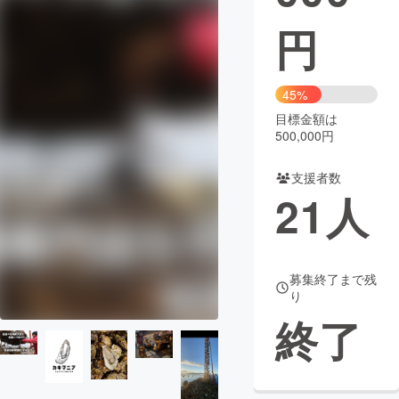
円
まちづくり・地域活性化
CAMPFIRE for Social Good
CAMPFIRE Creation
45%
CAMPFIREふるさと納税
machi-ya
コミュニティ
目標金額は
500,000円
支援者数
21
人
募集終了まで残
り
終了