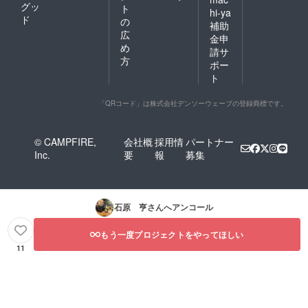
グッ
ト
hi-ya
ド
の
補助
広
金申
め
請サ
方
ポー
ト
「QRコード」は株式会社デンソーウェーブの登録商標です。
© CAMPFIRE,
会社概
採用情
パートナー
Inc.
要
報
募集
石原 亨
さんへアンコール
もう一度プロジェクトをやってほしい
11