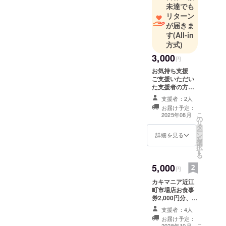
未達でも
リターン
が届きま
す
(All-in
方式)
3,000
円
お気持ち支援
ご支援いただい
た支援者の方々
にお礼のメール
支援者：2人
をお送りいたし
お届け予定：
ます。 ※このリ
こ
2025年08月
の
ターンは10,000
リ
タ
円、50,000円の
ー
ン
リターンと同じ
詳細を見る
を
選
内容になりま
択
す
す。
る
5,000
円
カキマニア近江
町市場店お食事
券2,000円分、お
礼のメール 有効
支援者：4人
期限：2025年11
お届け予定：
月から2026年11
こ
2025年10月