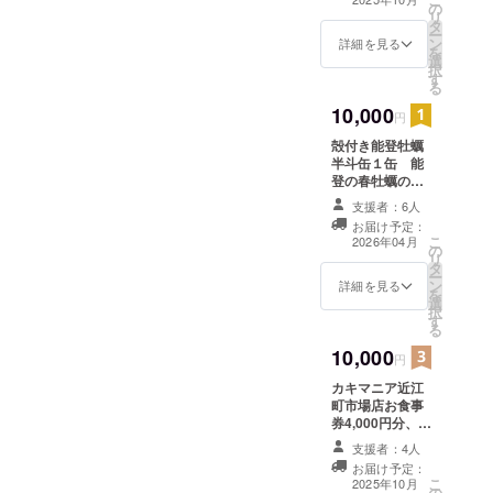
の
月末まで
リ
タ
ー
ン
詳細を見る
を
選
択
す
る
10,000
円
殻付き能登牡蠣
半斗缶１缶 能
登の春牡蠣の旬
の時期にお送り
支援者：6人
いたします。 名
お届け予定：
称（殻付き生牡
こ
2026年04月
の
蠣） 内容量（6L
リ
タ
缶約25個入り）
ー
ン
保存方法:冷蔵、
詳細を見る
を
選
賞味期限：４日
択
す
間、原産国：日
る
本、産地：石川
10,000
県七尾市
円
カキマニア近江
町市場店お食事
券4,000円分、お
礼のメール 有効
支援者：4人
期限：2025年11
お届け予定：
月から2026年11
こ
2025年10月
の
月末まで