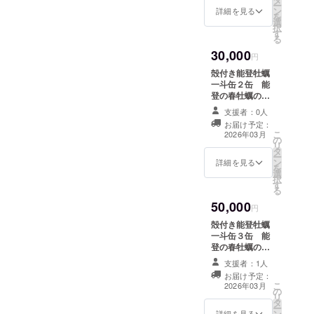
ー
ン
入り） 保存方法:
詳細を見る
を
選
冷蔵、賞味期
択
す
限：４日間、原
る
産国：日本、産
30,000
地：石川県七尾
円
市
殻付き能登牡蠣
一斗缶２缶 能
登の春牡蠣の旬
の時期に２回に
支援者：0人
分けてお送りい
お届け予定：
たします。 名称
こ
2026年03月
の
（殻付き生牡
リ
タ
蠣） 内容量
ー
ン
（18L缶約70個
詳細を見る
を
選
入り2缶） 保存
択
す
方法:冷蔵、賞味
る
期限：４日間、
50,000
原産国：日本、
円
産地：石川県七
殻付き能登牡蠣
尾市
一斗缶３缶 能
登の春牡蠣の旬
の時期に３回に
支援者：1人
分けてお送りい
お届け予定：
たします。 名称
こ
2026年03月
の
（殻付き生牡
リ
タ
蠣） 内容量
ー
ン
（18L缶約70個
詳細を見る