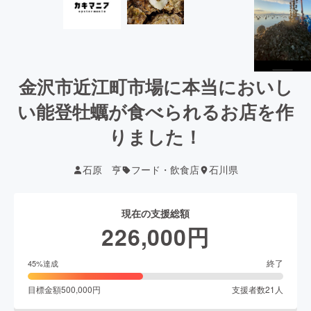
金沢市近江町市場に本当においし
い能登牡蠣が食べられるお店を作
りました！
石原 亨
フード・飲食店
石川県
現在の支援総額
226,000
円
終了
45
%達成
目標金額
500,000
円
支援者数
21
人