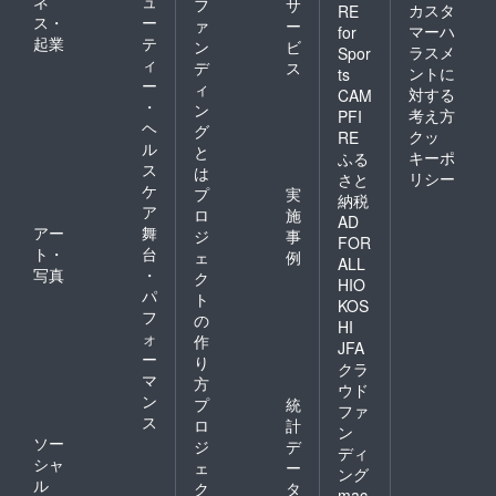
ネ
ュ
フ
サ
カスタ
RE
ス・
ー
ァ
ー
マーハ
for
起業
テ
ン
ビ
ラスメ
Spor
ィ
デ
ス
ントに
ts
ー
ィ
対する
CAM
・
ン
考え方
PFI
ヘ
グ
クッ
RE
ル
と
キーポ
ふる
ス
は
リシー
さと
ケ
プ
実
納税
ア
ロ
施
AD
アー
舞
ジ
事
FOR
ト・
台
ェ
例
ALL
写真
・
ク
HIO
パ
ト
KOS
フ
の
HI
ォ
作
JFA
ー
り
クラ
マ
方
ウド
ン
プ
統
ファ
ス
ロ
計
ン
ソー
ジ
デ
ディ
シャ
ェ
ー
ング
ル
ク
タ
mac