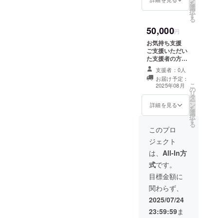
を
選
入り3缶） 保存
択
す
方法:冷蔵、賞味
る
期限：４日間、
50,000
原産国：日本、
円
産地：石川県七
お気持ち支援
尾市
ご支援いただい
た支援者の方々
にお礼のメール
支援者：0人
をお送りいたし
お届け予定：
ます。 ※このリ
こ
2025年08月
の
ターンは3,000
リ
タ
円、10,000円の
ー
ン
リターンと同じ
詳細を見る
を
選
内容になりま
択
す
す。
る
このプロ
ジェクト
は、
All-In方
式
です。
目標金額に
関わらず、
2025/07/24
23:59:59
ま