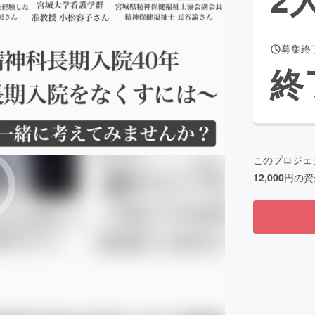
募集終
CAMPFIRE for Social Good
CAMPFIRE Creation
終
CAMPFIREふるさと納税
machi-ya
コミュニティ
このプロジェ
12,000
円の資