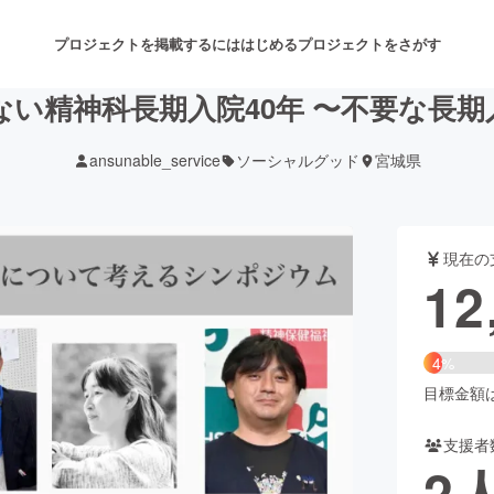
プロジェクトを掲載するには
はじめる
プロジェクトをさがす
ない精神科長期入院40年 〜不要な長
ansunable_service
ソーシャルグッド
宮城県
注目のリターン
注目の新着プロジェクト
募集終了が近いプロジェクト
も
現在の
音楽
舞台・パフォーマンス
12
ゲーム・サービス開発
フード・飲食店
4%
書籍・雑誌出版
アニメ・漫画
目標金額は2
支援者
チャレンジ
ビューティー・ヘルスケ
2