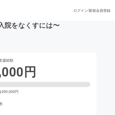
ログイン
/
新規会員登録
期入院をなくすには〜
うすぐ公開されます
支援総額
プロダクト
,000
円
ファッション
スポーツ
50,000円
数
ア
ソーシャルグッド
人