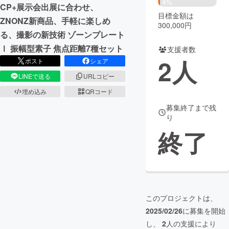
4%
CP+展示会出展に合わせ、
目標金額は
まちづくり・地域活性化
ZNONZ新商品、手軽に楽しめ
300,000円
る、撮影の新技術 ゾーンプレート
Ⅰ 振幅型素子 焦点距離7種セット
支援者数
CAMPFIRE for Social Good
CAMPFIRE Creation
2
人
ポスト
シェア
CAMPFIREふるさと納税
machi-ya
コミュニティ
LINEで送る
URLコピー
埋め込み
QRコード
募集終了まで残
り
終了
このプロジェクトは、
2025/02/26
に募集を開始
し、
2
人の支援により