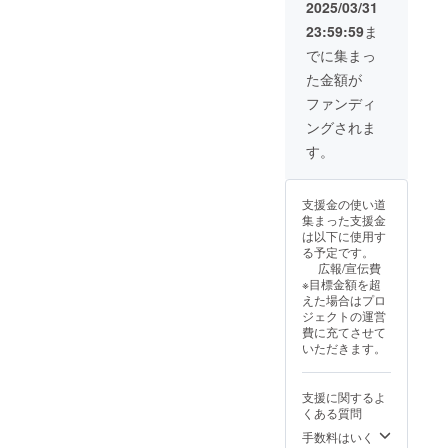
ます。
2025/03/31
なってし
・注意
まった国内
23:59:59
ま
事項：※
ご注
小規模製造
でに集まっ
意 各
業の、かつ
た金額が
社ミ
ての栄光を
ラーレ
ファンディ
ス機に
忘れがたく
ングされま
対応す
思っている
るマウ
す。
ント
方々が秘蔵
部、鏡
する数々の
胴、ヘ
支援金の使い道
アイデア、
リコイ
集まった支援金
ドなど
それも幾多
は以下に使用す
は商品
の経験に裏
る予定です。
に含ま
広報/宣伝費
付けられた
れませ
※目標金額を超
ん。
実現性の高
えた場合はプロ
ユー
いものを再
ジェクトの運営
ザー様
費に充てさせて
ご自身
評価し製品
いただきます。
で工夫
化しようと
してい
すれば、自
ただく
支援に関するよ
ことに
ずとこのよ
くある質問
なりま
うになると
す。製
手数料はいく