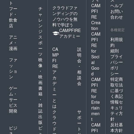
ト
CAM
ヘルプ
りながら、
クラウドファ
フー
チ
PFI
お問い
それらを世
ンディングの
ド・
ャ
RE
合わせ
ノウハウを無
に出す場も
飲食
レ
Crea
料で学ぼう
店
ン
仲間も資金
tion
各種規定
CAMPFIRE
ジ
もないとい
CAM
アカデミー
アニ
ス
うジレンマ
利用規
PFI
メ・
ポ
約
RE
を抱える
漫画
ー
CA
説
細則
for
方々もおら
ツ
MP
明
プライ
Soci
れます。そ
ファ
映
FI
会
バシー
al
ッ
像
してそれら
RE
・
ポリ
Goo
ショ
・
ア
相
の方々は人
シー
d
ン
映
カ
談
生を全うす
特定商
CAM
画
デ
会
取引法
PFI
る時期が
ゲー
書
ミ
に基づ
RE
迫ってきて
ム・
籍
ー
く表記
for
もいるので
サー
・
と
情報セ
Ente
す。 とい
ビス
雑
は
キュリ
rtain
開発
誌
うことで、
ク
サ
ティ方
men
出
ラ
ポ
ＺＮＯＮＺ
針
t
版
ウ
ー
反社基
は、これら
CAM
ビジ
ビ
ド
ト
本方針
PFI
の同胞とも
ネ
ュ