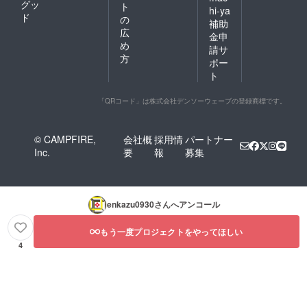
グッ
ト
hi-ya
ド
の
補助
広
金申
め
請サ
方
ポー
ト
「QRコード」は株式会社デンソーウェーブの登録商標です。
© CAMPFIRE,
会社概
採用情
パートナー
Inc.
要
報
募集
enkazu0930
さんへアンコール
もう一度プロジェクトをやってほしい
4