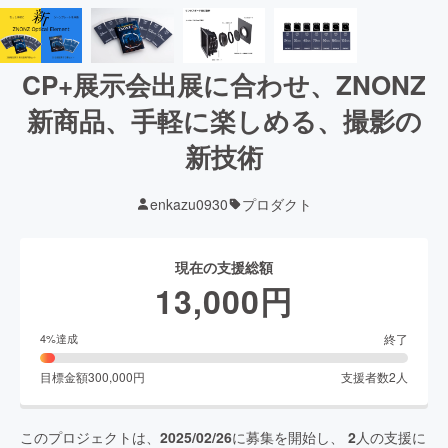
CP+展示会出展に合わせ、ZNONZ
新商品、手軽に楽しめる、撮影の
新技術
enkazu0930
プロダクト
現在の支援総額
13,000
円
終了
4
%達成
目標金額
300,000
円
支援者数
2
人
このプロジェクトは、
2025/02/26
に募集を開始し、
2
人の支援に