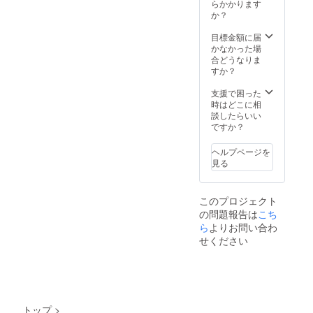
思い至った
作例を
らかかります
のせて
か？
からです。
おりま
すの
目標金額に届
で、ご
1970年こ
かなかった場
参考く
合どうなりま
ろまでの東
ださ
すか？
京の下町は
い。 ・
価格に
中小工場の
支援で困った
は送料
時はどこに相
集積地で日
を含ん
談したらいい
本のもの作
でおり
ですか？
ます。
りの原点の
ヘルプページを
一つでした
見る
が、それ以
降の産業空
洞化で、顧
このプロジェクト
の問題報告は
こち
客である大
ら
よりお問い合わ
企業は工場
せください
を海外へ移
転したた
め、下町・
下請け産業
は仕事を失
トップ
>