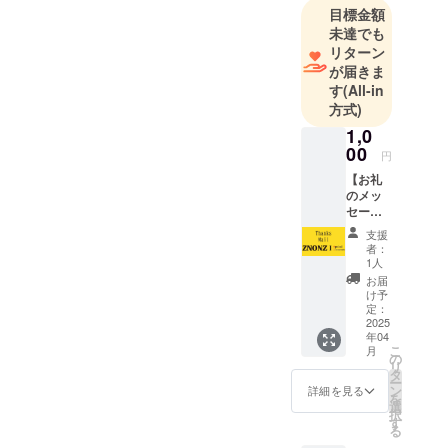
たい方々
目標金額
へ・・・Ｚ
未達でも
ＮＯＮＺの
リターン
ミッション
が届きま
す
(All-in
起業動機
方式)
幸い家業の3
1,0
代目として
00
の務めも最
円
終コーナー
【お礼
のメッ
に差し掛か
セー
り、4代目へ
ジ】 感
支援
謝の気
の交代も視
者：
持ちを
1人
野に入って
込め
お届
きたので、
て、お
け予
礼の
定：
以前より思
メッ
2025
い描いてい
年04
セージ
こ
月
た企みを実
をお送
の
リ
りしま
タ
行に移すべ
ー
す。
ン
詳細を見る
くＺＮＯＮ
を
選
択
Ｚ（株）を
す
る
立ち上げま