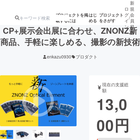
新
ロ
規
グ
会
プロジェクトを掲
はじ
プロジェクト
/
載するには
める
をさがす
イ
員
ン
登
CP+展示会出展に合わせ、ZNONZ新
録
商品、手軽に楽しめる、撮影の新技術
人気のプロ
注目のリ
注目の新着プロ
募集終了が近いプ
もうすぐ公開
enkazu0930
プロダクト
ジェクト
ターン
ジェクト
ロジェクト
されます
アート・写真
音楽
現在の支援総
額
13,0
テクノロジー・ガジェット
ゲーム・サ
00
円
映像・映画
書籍・雑誌
ビジネス・起業
チャレンジ