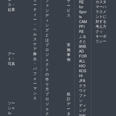
フ
サ
カスタ
RE
言える方々
ス・
ー
ァ
ー
マーハ
for
との協業復
起業
テ
ン
ビ
ラスメ
Spor
ィ
活と成果実
デ
ス
ントに
ts
ー
ィ
現も大きな
対する
CAM
・
ン
目的として
考え方
PFI
ヘ
グ
クッ
RE
います。こ
ル
と
キーポ
ふる
れは国産に
ス
は
リシー
さと
こだわる所
ケ
プ
実
納税
ア
以でもあり
ロ
施
AD
アー
舞
ジ
事
ます
FOR
ト・
台
ェ
例
ALL
写真
・
ク
HIO
パ
ト
KOS
フ
の
HI
ォ
作
JFA
ー
り
クラ
マ
方
ウド
ン
プ
統
ファ
ス
ロ
計
ン
ソー
ジ
デ
ディ
シャ
ェ
ー
ング
ル
ク
タ
mac