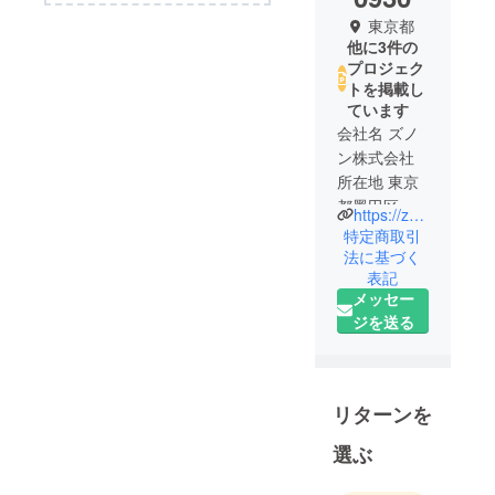
東京都
他に3件の
プロジェク
トを掲載し
ています
会社名 ズノ
ン株式会社
所在地 東京
都墨田区
https://znonz.co.jp
事業内容 画
特定商取引
像、映像撮
法に基づく
表記
影機器の開
メッセー
発・販売
ジを送る
代表取締役
湯本 好英
設立 2022年
4月1日
リターンを
人生をより
選ぶ
深く満喫し