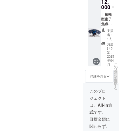
12,
した。
000
円
Ⅰ振幅
この会社
型素子
焦点距
は万人のお
離7種
客様のため
支援
セット |
者：
ではなく、
24mm |
1人
35mm |
特定分野に
お届
45mm |
け予
ご興味ある
70mm |
定：
方々のご要
90mm |
2025
年04
105mm
望に特化し
こ
月
|
の
た製品や
リ
135mm
タ
ー
| 通常
サービスを
ン
詳細を見る
を
セット
選
お届けする
択
販売は
す
る
ことを使命
してお
このプロ
りませ
としていま
ジェクト
ん。 ク
す。
ラウド
は、
All-In方
ファン
式
です。
ディン
と申すの
グ特別
目標金額に
も、今や絶
セット
関わらず、
になり
滅危惧種と