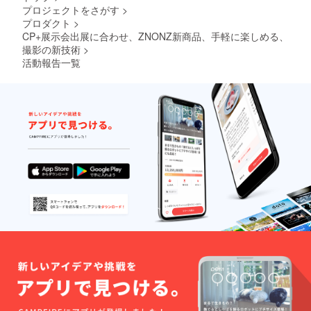
プロジェクトをさがす
>
い、様々な
プロダクト
>
形での孤軍
CP+展示会出展に合わせ、ZNONZ新商品、手軽に楽しめる、
奮闘むなし
撮影の新技術
>
く、転廃業
活動報告一覧
が多発し今
は見る影も
ないので
す。株主資
本主義とグ
ローバリ
ゼーション
のなせる技
とは言え､虚
しさを感ぜ
ざるを得ま
せん。そし
てこれは幾
多の不完全
燃焼の優秀
な技術者を