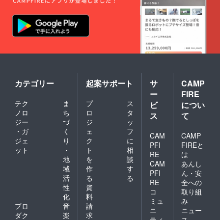
虚しく葬る
原因となっ
てしまった
のです。
図暢亭主
はこれらの
会社群が元
カテゴリー
起案サポート
サ
CAMP
気に忙しく
ー
FIRE
活動してい
テク
ま
プ
ス
ビ
につい
た時代を知
ノロ
ち
ロ
タ
ス
て
ジー
づ
ジ
ッ
る最後の年
・ガ
く
ェ
フ
代でもあり
CAM
CAMP
ジェ
り
ク
に
ます。さら
PFI
FIREと
ット
・
ト
相
RE
は
に先輩の中
地
を
談
CAM
あんし
には長年の
域
作
す
PFI
ん・安
実務経験で
活
る
る
RE
全への
培われたア
性
資
コ
取り組
化
料
イデアや知
ミュ
み
プロ
音
請
見を、多数
ニ
ニュー
ダク
楽
求
お持ちであ
ティ
ス