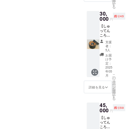
京する学生
択
をお選
す
が多くいる
る
びいた
30,
一方で、地
だけま
残り45
す。 ​２
000
元に残る若
円
つとも
者は少な
【しゅ
同じ柄
ってん
でご購
い。こうし
ころり
入いた
た状況が重
ん（彫
だくこ
支援
なり、都会
金入
とも可
者：
り）
能で
5人
への一極集
２様
す。
お届
中、地方の
用】(消
（黒・
け予
費税・
過疎化が進
金銀）
定：
送料込
2025
・サイ
行している
年05
み) ​・柄
ズ
こ
月
のが日本の
は４種
（約）
の
リ
から２
：直径
タ
現状です。
ー
つ希望
70mm×
ン
詳細を見る
を
する柄
高さ
選
択
ならば、地
をお選
30mm
す
る
びいた
・重量
元を離れる
45,
だけま
（約）
前に地元の
残り50
す。 ​２
000
：60g
円
つとも
魅力に気付
・容量
【しゅ
同じ柄
（約）
いてもらえ
ってん
でご購
：
れば、上京
ころり
入いた
70ml ・