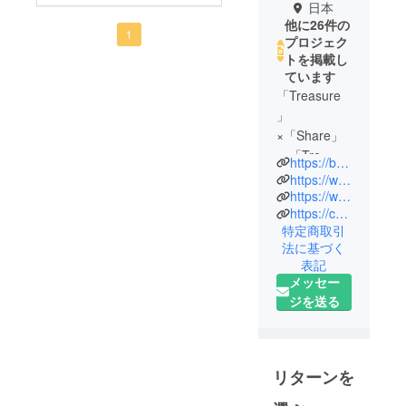
日本
他に26件の
1
プロジェク
トを掲載し
ています
「Treasure
」
×「Share」
＝「Tre-
https://booster.kakewa.work/
Share」
https://www.facebook.com/treshare
この名前に
https://www.instagram.com/treshare_takagizemi/
https://camp-fire.jp/curations/tre-share
は、地方に
特定商取引
ある「宝
法に基づく
物」を、そ
表記
の込められ
メッセー
た想いと共
ジを送る
に全国の皆
様にお届け
したい、
「シェア」
リターンを
したいとい