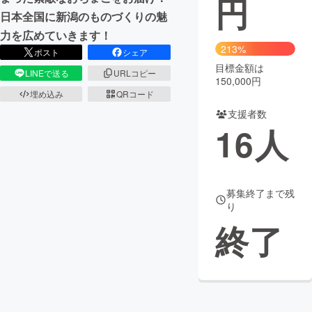
円
日本全国に新潟のものづくりの魅
まちづくり・地域活性化
力を広めていきます！
213%
ポスト
シェア
目標金額は
CAMPFIRE for Social Good
CAMPFIRE Creation
LINEで送る
URLコピー
150,000円
CAMPFIREふるさと納税
machi-ya
コミュニティ
埋め込み
QRコード
支援者数
16
人
募集終了まで残
り
終了