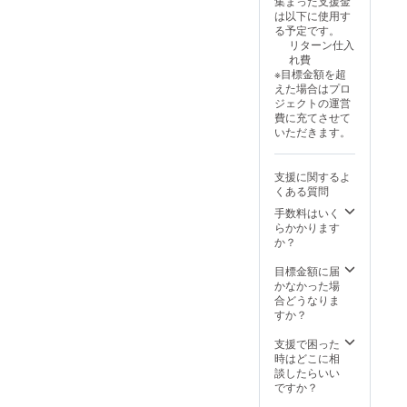
集まった支援金
：ス
予定：4
は以下に使用す
テンレ
月～5月
る予定です。
ス ・仕
・注意
リターン仕入
上
事項：
れ費
げ
写真は
※目標金額を超
：銅
イメー
えた場合はプロ
メッキ
ジで
ジェクトの運営
+ 着色
す。
費に充てさせて
・発送
いただきます。
予定：4
月～5月
・注意
支援に関するよ
事項：
くある質問
写真は
イメー
手数料はいく
ジで
らかかります
す。
か？
目標金額に届
かなかった場
合どうなりま
すか？
支援で困った
時はどこに相
談したらいい
ですか？