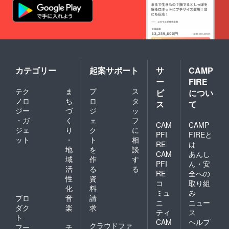
カテゴリー
起案サポート
サ
CAMP
ー
FIRE
テク
ま
プ
ス
ビ
につい
ノロ
ち
ロ
タ
ス
て
ジー
づ
ジ
ッ
・ガ
く
ェ
フ
CAM
CAMP
ジェ
り
ク
に
PFI
FIREと
ット
・
ト
相
RE
は
地
を
談
CAM
あんし
域
作
す
PFI
ん・安
活
る
る
RE
全への
性
資
コ
取り組
化
料
ミュ
み
プロ
音
請
ニ
ニュー
ダク
楽
求
ティ
ス
ト
CAM
ヘルプ
クラウドファ
フー
チ