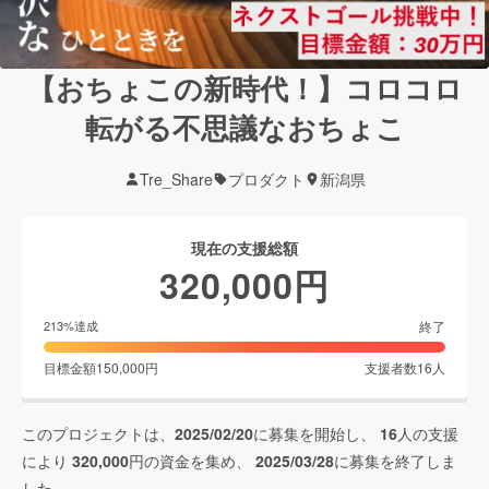
【おちょこの新時代！】コロコロ
転がる不思議なおちょこ
Tre_Share
プロダクト
新潟県
現在の支援総額
320,000
円
終了
213
%達成
目標金額
150,000
円
支援者数
16
人
このプロジェクトは、
2025/02/20
に募集を開始し、
16
人の支援
により
320,000
円の資金を集め、
2025/03/28
に募集を終了しま
した