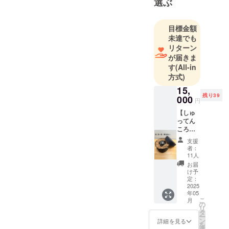
選ぶ
う意味が込
められてい
ます。
目標金額
未達でも
リターン
私たちは現
が届きま
在首都圏の
す
(All-in
大学に通っ
方式)
ています
15,
が、地方出
残り39
000
円
身のメン
【しゅ
バーも多く
ってん
います。彼
ころり
ん（彫
ら/彼女ちが
支援
金な
者：
東京に出て
し）
11人
きた理由
２様
お届
用】(消
け予
は、「地元
費税・
定：
には何もな
送料込
2025
年05
み) ・柄
いから」。
こ
月
は２種
の
そうして地
リ
から２
タ
ー
元を離れ上
つ希望
ン
詳細を見る
を
する柄
選