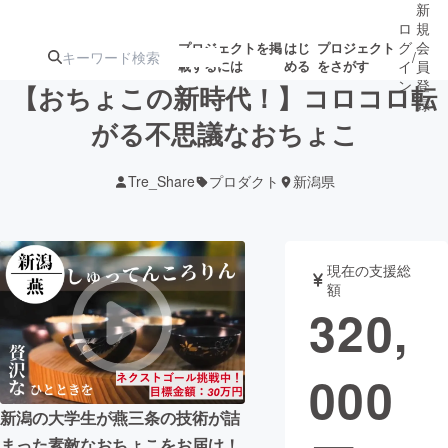
新
ロ
規
グ
会
プロジェクトを掲
はじ
プロジェクト
/
載するには
める
をさがす
イ
員
ン
登
【おちょこの新時代！】コロコロ転
録
がる不思議なおちょこ
人気のプロ
注目のリ
注目の新着プロ
募集終了が近いプ
もうすぐ公開
Tre_Share
プロダクト
新潟県
ジェクト
ターン
ジェクト
ロジェクト
されます
アート・写真
音楽
現在の支援総
額
320,
テクノロジー・ガジェット
ゲーム・サ
000
映像・映画
書籍・雑誌
新潟の大学生が燕三条の技術が詰
ビジネス・起業
チャレンジ
まった素敵なおちょこをお届け！