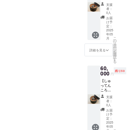
ん（彫
だくこ
材
したとして
支援
金入
とも可
質
者：
も、また地
り）
能で
：ス
0人
３様
方に戻って
す。
テンレ
お届
用】(消
（バテ
ス ・仕
け予
くるかもし
費税・
ンレー
定：
上
れない、地
送料込
2025
ス・錦
げ
年05
み) ​・柄
鯉・
域活性化に
：銅
こ
月
は４種
チュー
の
メッキ
興味を持っ
リ
から３
リッ
タ
+ 着色
ー
てくれるか
つ希望
プ・朱
ン
・発送
詳細を見る
を
する柄
鷺） ・
選
予定：4
もしれな
択
をお選
サイズ
す
月～5月
る
い。
びいた
（約）
・注意
60,
だけま
：直径
事項：
残り50
す。 ３
000
70mm×
写真は
円
それを実現
つとも
高さ
イメー
するため
【しゅ
同じ柄
30mm
ジで
ってん
でご購
・重量
に、私たち
す。
ころり
入いた
（約）
は活動して
ん（彫
だくこ
：60g
支援
金入
います。
とも可
・容量
者：
り）
能で
（約）
0人
４様
す。
：
お届
用】(消
（バテ
70ml ・
け予
費税・
ンレー
定：
材
送料込
2025
ス・錦
質
年05
み) ・柄
鯉・
：ス