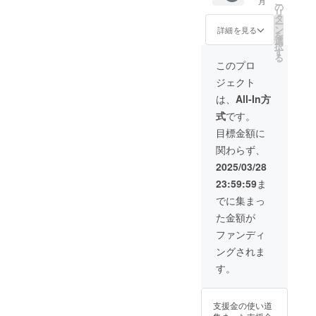
こ
月
は４種
チュー
の
テンレ
リ
すべて
リッ
タ
ス ・仕
ー
が入っ
プ・朱
ン
上
詳細を見る
を
ており
鷺） ・
選
げ
択
ます。 ​
サイズ
す
：銅
る
（バテ
（約）
メッキ
このプロ
ンレー
：直径
+ 着色
ジェクト
ス・錦
70mm×
・発送
鯉・
高さ
予定：4
は、
All-In方
チュー
30mm
月～5月
式
です。
リッ
・重量
・注意
プ・朱
（約）
事項：
目標金額に
鷺） ・
：60g
写真は
関わらず、
サイズ
・容量
イメー
（約）
（約）
ジで
2025/03/28
：直径
：
す。
23:59:59
ま
70mm×
70ml ・
高さ
材
でに集まっ
30mm
質
た金額が
・重量
：ス
（約）
テンレ
ファンディ
：60g
ス ・仕
ングされま
・容量
上
（約）
げ
す。
：
：銅
70ml ・
メッキ
材
+ 着色
支援金の使い道
質
・発送