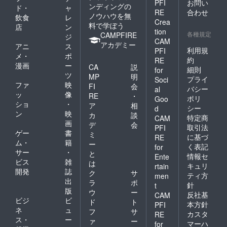
PFI
お問い
ンディングの
ド・
ャ
RE
合わせ
ノウハウを無
飲食
レ
Crea
料で学ぼう
店
ン
tion
各種規定
CAMPFIRE
ジ
CAM
アカデミー
アニ
ス
利用規
PFI
メ・
ポ
約
RE
漫画
ー
CA
説
細則
for
ツ
MP
明
プライ
Soci
ファ
映
FI
会
バシー
al
ッ
像
RE
・
ポリ
Goo
ショ
・
ア
相
シー
d
ン
映
カ
談
特定商
CAM
画
デ
会
取引法
PFI
ゲー
書
ミ
に基づ
RE
ム・
籍
ー
く表記
for
サー
・
と
情報セ
Ente
ビス
雑
は
キュリ
rtain
開発
誌
ク
サ
ティ方
men
出
ラ
ポ
針
t
版
ウ
ー
反社基
CAM
ビジ
ビ
ド
ト
本方針
PFI
ネ
ュ
フ
サ
カスタ
RE
ス・
ー
ァ
ー
マーハ
for