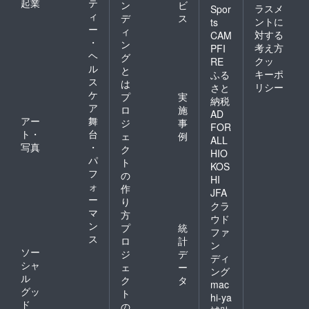
起業
テ
ン
ビ
ラスメ
Spor
ィ
デ
ス
ントに
ts
ー
ィ
対する
CAM
・
ン
考え方
PFI
ヘ
グ
クッ
RE
ル
と
キーポ
ふる
ス
は
リシー
さと
ケ
プ
実
納税
ア
ロ
施
AD
アー
舞
ジ
事
FOR
ト・
台
ェ
例
ALL
写真
・
ク
HIO
パ
ト
KOS
フ
の
HI
ォ
作
JFA
ー
り
クラ
マ
方
ウド
ン
プ
統
ファ
ス
ロ
計
ン
ソー
ジ
デ
ディ
シャ
ェ
ー
ング
ル
ク
タ
mac
グッ
ト
hi-ya
ド
の