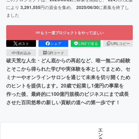
により
3,291,555
円の資金を集め、
2025/06/30
に募集を終了し
ました
もう一度プロジェクトをやってほしい
ポスト
シェア
LINEで送る
URLコピー
埋め込み
QRコード
破天荒な人生・どん底からの再起など、唯一無二の経験
とそこから得られた学びや実体験を本としてまとめ、セ
ミナーやオンラインサロンを通じて未来を切り開くため
のヒントを提供します。20歳で起業し1億円の事業を
作った後、最終的に100億円規模のビジネスにまで成長
させた百田悠希の新しい貢献の道への第一歩です！
エ
ン
タ