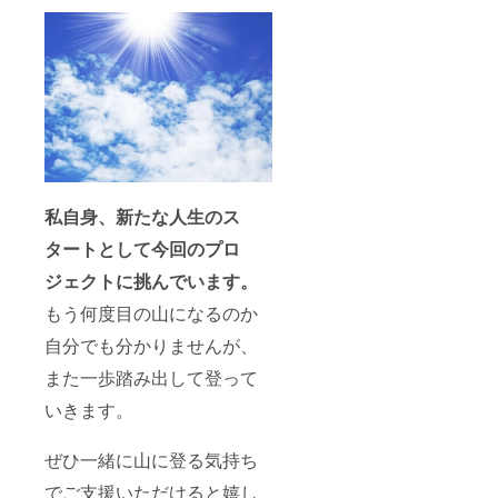
ついて
書籍に
お名前
と広告
掲載＋
セミ
ナー＆
コミュ
ニ
ティー
で事業
紹介 ※
私自身、新たな人生のス
備考欄
に、記
タートとして今回のプロ
載する
お名前
ジェクトに挑んでいます。
と広告
の内容
もう何度目の山になるのか
をご記
入くだ
自分でも分かりませんが、
さい。
また一歩踏み出して登って
※事業紹
介の内
いきます。
容につ
きまし
ては、
ぜひ一緒に山に登る気持ち
ご支援
者様と
でご支援いただけると嬉し