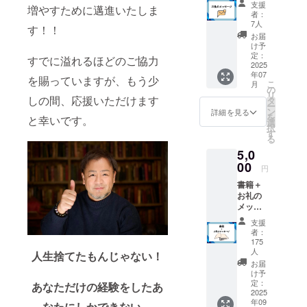
に携わり、
支援
増やすために邁進いたしま
お伝え
者：
現在では脳
する
7人
す！！
の使い方、
メール
お届
をお送
イメージの
け予
りいた
定：
すでに溢れるほどのご協力
書き換え、
しま
2025
年07
心の扱い
す。
を賜っていますが、もう少
こ
月
の
方、占いと
リ
しの間、応援いただけます
タ
いった数々
ー
ン
詳細を見る
を
と幸いです。
の知識を身
選
択
す
に着け、そ
る
の知識と経
5,0
00
験を活かし
円
た人財育成
書籍＋
お礼の
プログラム
メッ
の実施や、
セージ
支援
Youtubeチャ
出版す
者：
る書籍
ンネル
175
を郵送
人
人生捨てたもんじゃない！
「DecoBoco
にてお
お届
TV 〜でこぼ
送りい
け予
たしま
定：
あなただけの経験をしたあ
こTV〜」で
2025
す。 ま
の発信を行
年09
なたにしかできない、
た、感