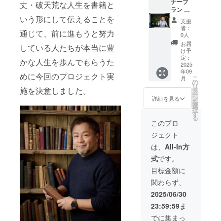
調整の
回（昼
チナ
ナープ
丈・破天荒な人生を書籍と
上で決
休み1時
コー
ラン 百
定いた
間） 内
ス】＋
田悠希
いう形にして伝えることを
支援
しま
容：自
書籍10
と一緒
者：
通じて、前に進もうと努力
す。 ・
分のア
冊 ・源
に事業
0人
煌熈会
イデン
樹セミ
を進め
お届
している人たちが本当に豊
につい
ティ
ナーに
ながら
け予
て 月額
ティー
ついて
アドバ
定：
かな人生を歩んでもらうた
5000円
が明確
期間：
イスを
2025
年09
の有料
にな
1ヶ月の
受けら
めに今回のプロジェクト実
こ
月
コミュ
り、自
間に3日
れるプ
の
リ
ニ
分が本
程実施
ランで
施を決意しました。
タ
ー
ティー
当にや
時間：6
す。 多
ン
詳細を見る
を
です。
りたい
時間/1
様な事
選
択
・スポ
道筋が
回（昼
業を展
す
る
ンサー
見え
休み1時
開する
このプロ
【プラ
て、未
間） 内
百田が
ジェクト
チナ
来が明
容：自
どんな
コー
確にな
分のア
動きを
は、
All-In方
ス】に
るプロ
イデン
してい
式
です。
ついて
グラム
ティ
るの
書籍に
です。
ティー
か、間
目標金額に
お名前
・源樹
が明確
近で感
関わらず、
と広告
マス
にな
じられ
掲載＋
ター
り、自
る機会
2025/06/30
セミ
コース
分が本
です。
23:59:59
ま
ナー＆
につい
当にや
内容：
コミュ
て 期
りたい
百田悠
でに集まっ