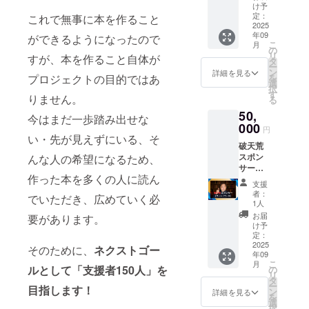
籍にお
20:00〜
け予
名前を
22:00
定：
これで無事に本を作ること
掲載い
2025
時間：
年09
たしま
ができるようになったので
120分
こ
月
す ※備
方法：
の
リ
すが、本を作ること自体が
考欄
zoom
タ
ー
に、掲
内容：
ン
詳細を見る
プロジェクトの目的ではあ
を
載する
「自分
選
択
お名前
の棚卸
す
りません。
る
をご記
し」
50,
入くだ
今はまだ一歩踏み出せな
さい。
000
円
い・先が見えずにいる、そ
破天荒
スポン
んな人の希望になるため、
サー
作った本を多くの人に読ん
【ゴー
支援
ルド
者：
でいただき、広めていく必
コー
1人
ス】 書
お届
要があります。
籍にお
け予
名前と
定：
広告を
2025
そのために、
ネクストゴー
年09
掲載い
こ
月
たしま
ルとして「支援者150人」を
の
リ
す ※備
タ
ー
目指します！
考欄
ン
詳細を見る
を
に、掲
選
択