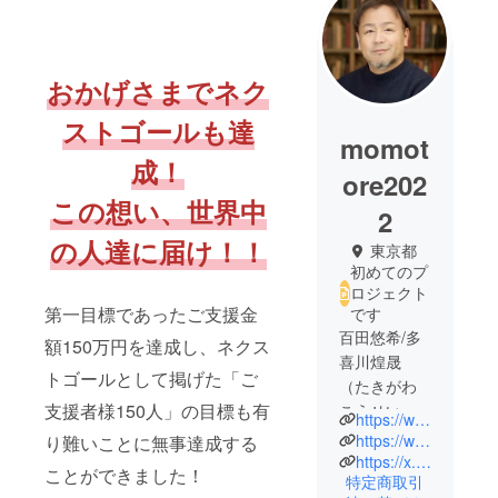
おかげさまでネク
ストゴールも達
momot
成！
ore202
この想い、世界中
2
の人達に届け！！
東京都
初めてのプ
ロジェクト
第一目標であったご支援金
です
百田悠希/多
額150万円を達成し、ネクス
喜川煌晟
トゴールとして掲げた「ご
（たきがわ
支援者様150人」の目標も有
こうせい）
https://www.youtube.com/@DecoBocoTV_315
1976年、長
https://www.terakoyapj.com/
り難いことに無事達成する
崎県生まれ
https://x.com/terakoyapj
ことができました！
特定商取引
福岡育ち。