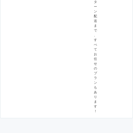
タ
ー
ン
配
送
ま
で
、
す
べ
て
お
任
せ
の
プ
ラ
ン
も
あ
り
ま
す
！