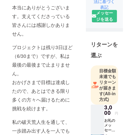
法に基づく
本当にありがとうございま
表記
20歳で起業
メッセー
す。支えてくださっている
し、わずか1
ジを送る
年で年商1億
皆さんには感謝しかありま
円という事
せん。
業を立ち上
げたのち、
リターンを
プロジェクトは残り3日ほど
取引先の不
選ぶ
（6/30まで）ですが、私は
況のあおり
を受け倒
最後の最後まで止まりませ
産。11億円
目標金額
ん。
という金額
未達でも
おかげさまで目標は達成し
リターン
を抱える。
が届きま
たので、あとはできる限り
す
(All-in
そんなどん
多くの方々へ届けるために
方式)
底の状況か
3,0
挑戦を続けます。
らこれまで
00
円
に累計60社
お礼の
私の破天荒人生を通して、
以上の会社
メッ
の立ち上げ
一歩踏み出す人を一人でも
セージ
感謝を