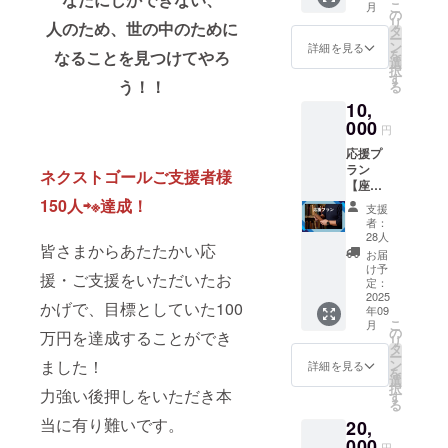
こ
月
謝をお
なう。
の
リ
人のため、
世の中のために
伝えす
タ
ー
るメッ
ン
詳細を見る
を
なることを見つけてやろ
セージ
選
択
をメー
す
う！！
る
ルにて
10,
お送り
000
いたし
円
ます。
応援プ
ラン
ネクストゴールご支援者様
【座談
会で応
150人⇨※達成！
支援
援】書
者：
籍＋オ
28人
皆さまからあたたかい応
ンライ
お届
ン座談
け予
援・ご支援をいただいたお
会 【ひ
定：
らすら
2025
かげで、目標としていた100
年09
応援】
こ
月
書籍＋
の
万円を達成することができ
リ
お礼の
タ
ー
お手紙
ました！
ン
詳細を見る
を
＋お礼
選
択
力強い後押しをいただき本
のメッ
す
る
セージ
当に有り難いです。
20,
・オン
ライン
000
円