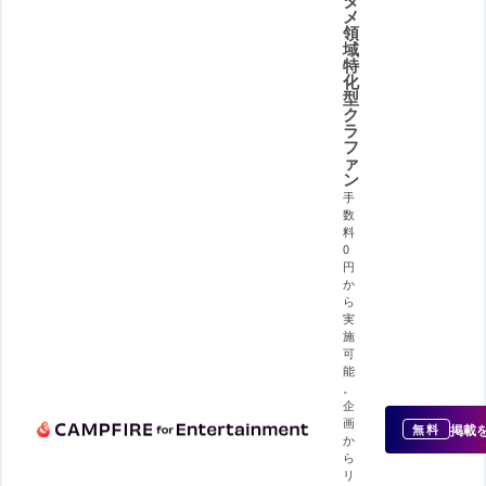
メ
領
域
特
化
型
ク
ラ
フ
ァ
ン
手
数
料
0
円
か
ら
実
施
可
能
。
企
画
掲載
無料
か
ら
リ