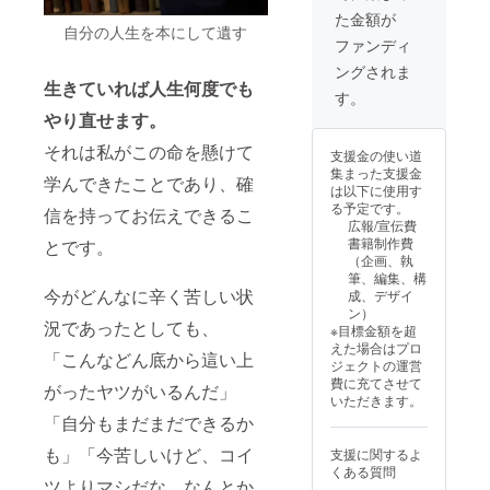
ニ
間：5ヶ
道筋が
希と月2
た金額が
ティー
月 時
見え
回程度
自分の人生を本にして遺す
で事業
間：月2
て、未
打ち合
ファンディ
紹介 ※
回/1回
来が明
わせに
ングされま
備考欄
90分 内
確にな
同行・
生きていれば人生何度でも
に、記
容：グ
るプロ
同席し
す。
載する
ループ
グラム
なが
やり直せます。
お名前
コンサ
です。
ら、直
と広告
ル ※源
・源樹
接アド
それは私がこの命を懸けて
支援金の使い道
の内容
樹セミ
マス
バイス
集まった支援金
をご記
ナーと
ター
や
学んできたことであり、確
は以下に使用す
入くだ
源樹マ
コース
フィー
る予定です。
信を持ってお伝えできるこ
さい。
スター
につい
ドバッ
広報/宣伝費
※事業紹
コース
て 期
クを得
書籍制作費
とです。
介の内
の実施
間：5ヶ
られる
（企画、執
容につ
日程に
月 時
個別
筆、編集、構
きまし
つきま
間：月2
ミー
今がどんなに辛く苦しい状
成、デザイ
ては、
して
回/1回
ティン
ン）
ご支援
は、ご
90分 内
グを実
況であったとしても、
※目標金額を超
者様と
支援者
容：グ
施。 期
えた場合はプロ
別途お
様と別
ループ
間：3ヶ
「こんなどん底から這い上
ジェクトの運営
打ち合
途日程
コンサ
月 ※期
費に充てさせて
がったヤツがいるんだ」
わせの
調整の
ル ※源
限：
いただきます。
上で決
上で決
樹セミ
2025年
「自分もまだまだできるか
定いた
定いた
ナーと
12月末
しま
しま
源樹マ
まで
も」「今苦しいけど、コイ
支援に関するよ
す。
す。 ・
スター
くある質問
煌熈会
コース
ツよりマシだな。なんとか