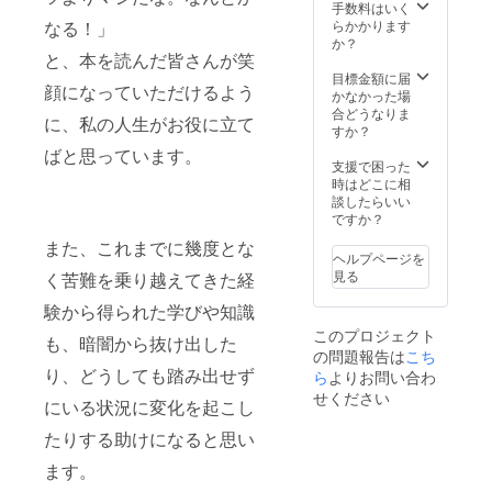
につい
の実施
手数料はいく
て 月額
日程に
なる！」
らかかります
5000円
つきま
か？
の有料
して
と、本を読んだ皆さんが笑
コミュ
は、ご
目標金額に届
顔になっていただけるよう
ニ
支援者
かなかった場
ティー
様と別
合どうなりま
に、私の人生がお役に立て
です。
途日程
すか？
調整の
ばと思っています。
上で決
支援で困った
定いた
時はどこに相
しま
談したらいい
す。 ・
ですか？
煌熈会
また、これまでに幾度とな
につい
ヘルプページを
て 月額
見る
く苦難を乗り越えてきた経
5000円
の有料
験から得られた学びや知識
コミュ
このプロジェクト
ニ
も、暗闇から抜け出した
の問題報告は
ティー
こち
り、どうしても踏み出せず
です。
ら
よりお問い合わ
・スポ
せください
にいる状況に変化を起こし
ンサー
【プラ
たりする助けになると思い
チナ
コー
ます。
ス】に