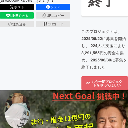
終了
ポスト
シェア
LINEで送る
URLコピー
埋め込み
QRコード
このプロジェクトは、
2025/05/22
に募集を開始
し、
224
人の支援により
3,291,555
円の資金を集
め、
2025/06/30
に募集を
終了しました
もう一度プロジェク
トをやってほしい