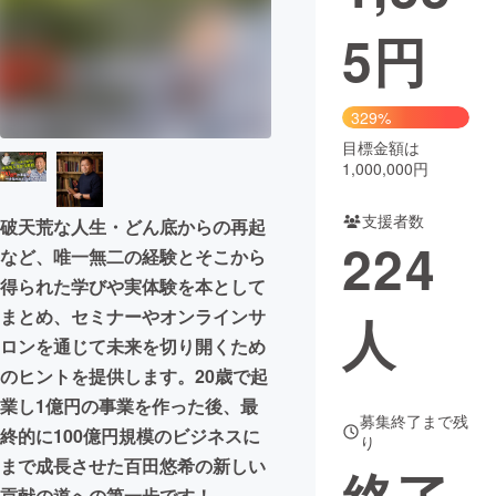
5
円
まちづくり・地域活性化
CAMPFIRE for Social Good
CAMPFIRE Creation
329%
CAMPFIREふるさと納税
machi-ya
コミュニティ
目標金額は
1,000,000円
支援者数
破天荒な人生・どん底からの再起
224
など、唯一無二の経験とそこから
得られた学びや実体験を本として
まとめ、セミナーやオンラインサ
人
ロンを通じて未来を切り開くため
のヒントを提供します。20歳で起
業し1億円の事業を作った後、最
募集終了まで残
終的に100億円規模のビジネスに
り
まで成長させた百田悠希の新しい
貢献の道への第一歩です！