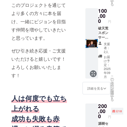
載する
す
る
このプロジェクトを通じて
お名前
100
と広告
より多くの方々に本を届
の内容
,00
をご記
0
け、一緒にビジョンを目指
円
入くだ
さい。
破天荒
す仲間を増やしていきたい
スポン
と思っています。
サー
【プラ
支援
チナ
者：
ぜひ引き続き応援・ご支援
コー
2人
ス】 書
お届
いただけると嬉しいです！
籍にお
け予
名前と
定：
よろしくお願いいたしま
広告掲
2025
年09
載＋セ
す！
こ
月
ミナー
の
リ
＆コ
タ
ー
ミュニ
ン
詳細を見る
を
ティー
選
択
人は何度でも立ち
で事業
す
る
紹介 ※
200
備考欄
上がれる
に、記
,00
残り10
載する
0
成功も失敗も赤
円
お名前
と広告
源樹セ