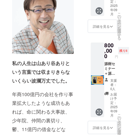
て 期
500,000
定：
間：1ヶ
円 源
2025
年09
月の間
樹セミ
こ
月
に3日程
ナー＋
の
リ
実施 時
煌熈会
タ
ー
間：6時
＋スポ
ン
詳細を見る
を
間/1回
ンサー
選
択
（昼休
プラン
す
る
み1時
【プラ
800
間） 内
チナ
容：自
コー
,00
残り5
分のア
ス】＋
0
円
イデン
書籍5
私の人生は山あり谷ありと
ティ
冊 ・
源樹セ
ティー
源樹セ
ミナー
いう言葉では収まりきらな
が明確
ミナー
＋源樹
にな
につい
マス
いくらい波瀾万丈でした。
支援
り、自
て 期
ター
者：
分が本
間：1ヶ
コース
0人
当にや
月の間
＋煌熈
年商100億円の会社を作り事
お届
りたい
に3日程
会
け予
業拡大したような成功もあ
道筋が
実施 時
120万円
定：
見え
間：6時
相当
2025
れば、命に関わる大事故、
年09
て、未
間/1回
→80万
こ
月
来が明
（昼休
円！ 源
の
少年院、仲間の裏切り、
リ
確にな
み1時
樹セミ
タ
ー
るプロ
間） 内
ナーと
ン
詳細を見る
鬱、11億円の借金などな
を
グラム
容：自
源樹マ
選
択