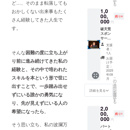
です。
分のア
スター
す
ど…、そのまま転落しても
る
※源樹セ
イデン
コース
1,0
ミナー
ティ
をご受
おかしくない出来事もたく
の実施
ティー
講いた
00,
残り4
さん経験してきた人生で
日程に
が明確
だけま
000
円
つきま
にな
す。 ま
す。
して
り、自
た、有
破天荒
は、ご
分が本
料コ
スポン
支援者
当にや
ミュニ
サー
様と別
りたい
ティー
【源樹
支援
途日程
道筋が
の煌熈
マス
者：
そんな
困難の度に立ち上が
調整の
見え
会（月
ター
1人
上で決
て、未
額5000
コー
お届
り前に進み続けてきた私の
定いた
来が明
円）に1
ス】
け予
しま
確にな
年間ご
1,000,0
定：
経験と、その中で培われた
す。 ・
るプロ
参加い
00円
2025
年09
煌熈会
グラム
ただけ
源樹セ
スキルを本という形で世に
こ
月
につい
です。
ます。
ミナー
の
リ
て 月額
※源樹セ
・源樹
＋源樹
出すことで、一歩踏み出せ
タ
ー
5000円
ミナー
セミ
マス
ン
詳細を見る
を
ずにいる誰かの勇気にな
の有料
の実施
ナーに
ター
選
択
コミュ
日程に
ついて
コース
す
る
り、先が見えずにいる人の
ニ
つきま
期間：
＋煌熈
2,0
ティー
して
1ヶ月の
会＋ス
希望になったら
。
です。
は、ご
間に3日
ポン
00,
残り1
支援者
程実施
サープ
000
円
様と別
時間：6
ラン
そう思い立ち、私の波瀾万
途日程
時間/1
【プラ
パート