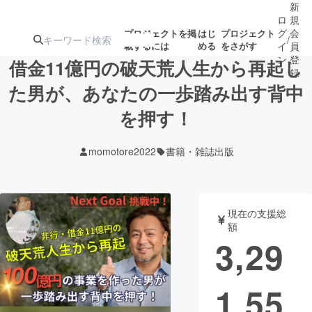
新
ロ
規
グ
会
プロジェクトを掲
はじ
プロジェクト
/
載するには
める
をさがす
イ
員
ン
登
借金11億円の破天荒人生から再起し
録
た男が、あなたの一歩踏み出す背中
を押す！
人気のプロ
注目のリ
注目の新着プロ
募集終了が近いプ
もうすぐ公開
ジェクト
ターン
ジェクト
ロジェクト
されます
momotore2022
書籍・雑誌出版
アート・写真
音楽
現在の支援総
テクノロジー・ガジェット
ゲーム・サ
額
3,29
映像・映画
書籍・雑誌
1,55
ビジネス・起業
チャレンジ