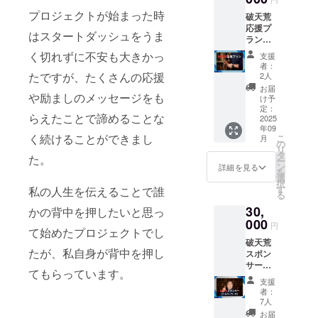
座談会
プロジェクトが始まった時
破天荒
につい
応援プ
て 開催
はスタートダッシュをうま
ラン
日時：
【セミ
9/24(水)
く切れずに不安も大きかっ
支援
ナーで
20:00〜
者：
応援】
21:00
たですが、たくさんの応援
2人
書籍＋
時間：
お届
や励ましのメッセージをも
オンラ
60分 方
け予
インセ
法：
定：
らえたことで諦めることな
ミナー
2025
zoom
年09
【ひた
内容：
く続けることができまし
こ
月
すら応
著者と
の
リ
援】書
出版の
タ
た。
ー
籍＋お
背景な
ン
詳細を見る
を
礼のお
どにつ
選
択
手紙＋
いて
す
私の人生を伝えることで誰
る
お礼の
ざっく
30,
メッ
かの背中を押したいと思っ
ばらん
セージ
000
にお話
円
て始めたプロジェクトでし
・オン
しでき
破天荒
ライン
る機会
たが、私自身が背中を押し
スポン
セミ
です。
サー
ナーに
てもらっています。
【シル
ついて
支援
バー
開催日
者：
コー
時：
7人
ス】 書
7/11(金)
お届