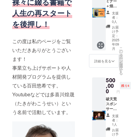
裸々に綴る書籍で
の内容
ミナー
をご記
＋煌熈
人生の再スタート
入くだ
会 24万
支援
さい。
円相当
者：
※事業紹
→20万
を後押し！
0人
介の内
円！ 源
お届
容につ
樹セミ
け予
きまし
ナーを
定：
ては、
ご受講
2025
この度は私のページをご覧
年09
ご支援
いただ
こ
月
いただきありがとうござい
者様と
けま
の
リ
別途お
す。ま
タ
ます！
ー
打ち合
た、有
ン
詳細を見る
を
わせの
料コ
選
事業立ち上げサポートや人
択
上で決
ミュニ
す
る
定いた
ティー
材開発プログラムを提供し
500
しま
の煌熈
す。
会（月
,00
ている百田悠希です。
残り4
額5000
0
円
Youtubeなどでは多喜川煌晟
円）に
半年間
破天荒
（たきがわこうせい）とい
ご参加
スポン
いただ
サー
う名前で活動しています。
けま
【源樹
支援
す。 ・
セミ
者：
源樹セ
ナー
1人
ミナー
コー
お届
につい
ス】
け予