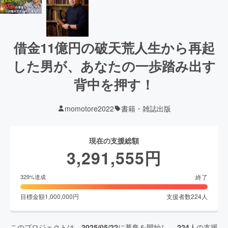
借金11億円の破天荒人生から再起
した男が、あなたの一歩踏み出す
背中を押す！
momotore2022
書籍・雑誌出版
現在の支援総額
3,291,555
円
終了
329
%達成
目標金額
1,000,000
円
支援者数
224
人
このプロジェクトは、
2025/05/22
に募集を開始し、
224
人の支援