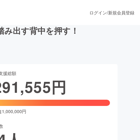
ログイン
/
新規会員登録
踏み出す背中を押す！
うすぐ公開されます
支援総額
プロダクト
291,555
円
ファッション
スポーツ
,000,000円
数
ア
ソーシャルグッド
4
人