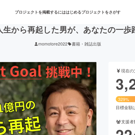
プロジェクトを掲載するには
はじめる
プロジェクトをさがす
荒人生から再起した男が、あなたの一歩
momotore2022
書籍・雑誌出版
注目のリターン
注目の新着プロジェクト
募集終了が近いプロジェクト
も
現在の
音楽
舞台・パフォーマンス
3,
ゲーム・サービス開発
フード・飲食店
329%
書籍・雑誌出版
アニメ・漫画
目標金額は1
支援者
チャレンジ
ビューティー・ヘルスケ
22