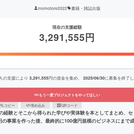
momotore2022
書籍・雑誌出版
現在の支援総額
3,291,555
円
人の支援により
3,291,555
円の資金を集め、
2025/06/30
に募集を終了し
もう一度プロジェクトをやってほしい
RLコピー
埋め込み
QRコード
の経験とそこから得られた学びや実体験を本としてまとめ、セ
円の事業を作った後、最終的に100億円規模のビジネスにまで