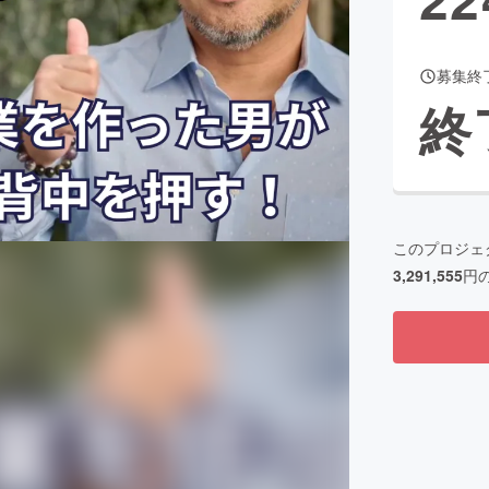
募集終
CAMPFIRE for Social Good
CAMPFIRE Creation
終
CAMPFIREふるさと納税
machi-ya
コミュニティ
このプロジェ
3,291,555
円