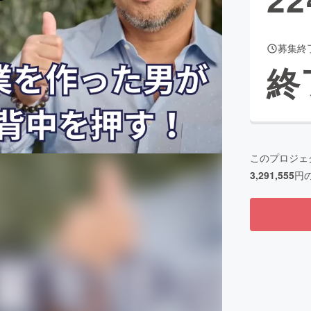
募集終
CAMPFIRE for Social Good
CAMPFIRE Creation
終
CAMPFIREふるさと納税
machi-ya
コミュニティ
このプロジェ
3,291,555
円