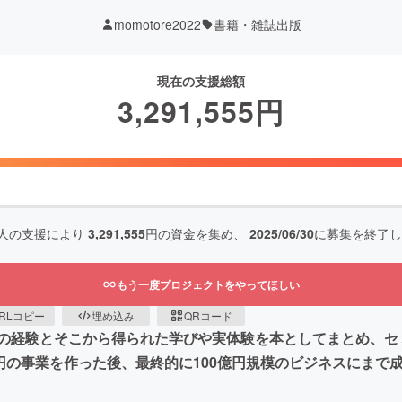
momotore2022
書籍・雑誌出版
現在の支援総額
3,291,555
円
人の支援により
3,291,555
円の資金を集め、
2025/06/30
に募集を終了し
もう一度プロジェクトをやってほしい
RLコピー
埋め込み
QRコード
の経験とそこから得られた学びや実体験を本としてまとめ、セ
円の事業を作った後、最終的に100億円規模のビジネスにまで