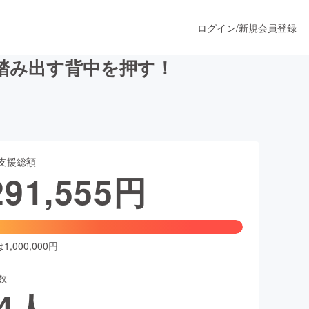
ログイン
/
新規会員登録
踏み出す背中を押す！
うすぐ公開されます
支援総額
プロダクト
291,555
円
ファッション
スポーツ
,000,000円
数
ア
ソーシャルグッド
4
人