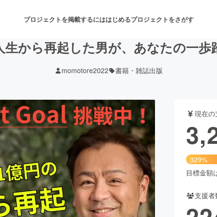
プロジェクトを掲載するには
はじめる
プロジェクトをさがす
荒人生から再起した男が、あなたの一歩
momotore2022
書籍・雑誌出版
注目のリターン
注目の新着プロジェクト
募集終了が近いプロジェクト
も
現在の
音楽
舞台・パフォーマンス
3,
ゲーム・サービス開発
フード・飲食店
329%
書籍・雑誌出版
アニメ・漫画
目標金額は1
支援者
チャレンジ
ビューティー・ヘルスケ
22