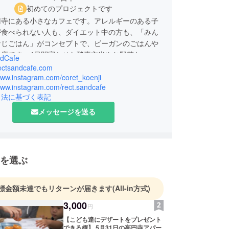
初めてのプロジェクトです
円寺にある小さなカフェです。アレルギーのある子
が食べられない人も、ダイエット中の方も、「みん
なじごはん」がコンセプトで、ビーガンのごはんや
お店です。4日間寝かせた酵素玄米やお野菜たっぷ
dCafe
rectsandcafe.com
www.instagram.com/coret_koenji
/www.instagram.com/rect.sandcafe
引法に基づく表記
メッセージを送る
を選ぶ
標金額未達でもリターンが届きます
(All-in方式)
3,000
円
【こども達にデザートをプレゼント
できる権】 5月31日の高円寺アパー