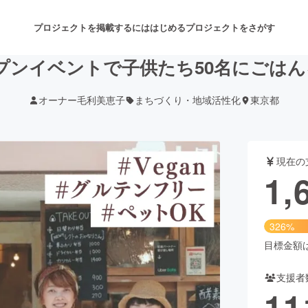
プロジェクトを掲載するには
はじめる
プロジェクトをさがす
オープンイベントで子供たち50名にごは
オーナー毛利美恵子
まちづくり・地域活性化
東京都
注目のリターン
注目の新着プロジェクト
募集終了が近いプロジェクト
も
現在の
音楽
舞台・パフォーマンス
1,
ゲーム・サービス開発
フード・飲食店
326%
書籍・雑誌出版
アニメ・漫画
目標金額は5
支援者
チャレンジ
ビューティー・ヘルスケ
11