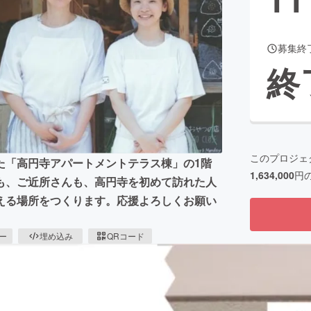
募集終
CAMPFIRE for Social Good
CAMPFIRE Creation
終
CAMPFIREふるさと納税
machi-ya
コミュニティ
このプロジェ
た「高円寺アパートメントテラス棟」の1階
1,634,000
円
んも、ご近所さんも、高円寺を初めて訪れた人
える場所をつくります。応援よろしくお願い
ピー
埋め込み
QRコード