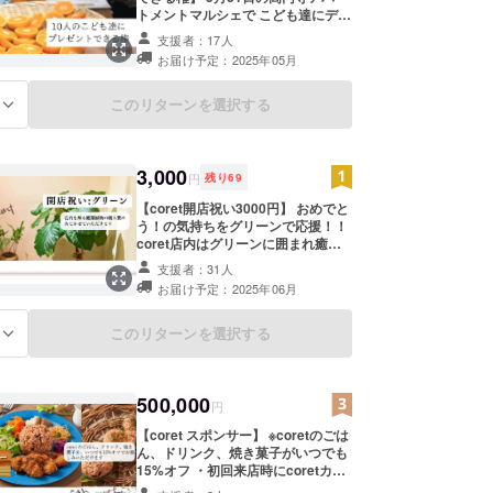
トメントマルシェで こども達にデ
ザート（果物・焼き菓子など）をプ
支援者：17人
レゼントできます。 ※予約なしで先
お届け予定：2025年05月
着順にプレゼント（なくなり次第終
了） ※感謝の気持ちを込めてお礼の
メッセージを送らせていただきま
このリターンを選択する
る
す。 ※coret店内に支援者様のお名前
の掲示をします。（ニックネームを
ご希望の方は、支援時に掲示可能な
お名前を備考欄にご記入ください）
3,000
円
残り
69
掲載期間：2025年5月31日から8月
31日
【coret開店祝い3000円】 おめでと
う！の気持ちをグリーンで応援！！
coret店内はグリーンに囲まれ癒さ
れる空間にするために、観葉植物を
支援者：31人
大量購入します。 ※ご支援額からク
お届け予定：2025年06月
ラウドファンディン手数料を除いて
すべてcoret店内の観葉植物購入費
に充てさせていただきます。 ※感謝
このリターンを選択する
る
の気持ちを込めてお礼のメッセージ
を送らせていただきます。 ※coret店
内に支援者様のお名前の掲示をしま
500,000
す。（ニックネームをご希望の方
円
は、支援時に掲示可能なお名前を備
【coret スポンサー】 ※coretのごは
考欄にご記入ください） 掲載期間：
ん、ドリンク、焼き菓子がいつでも
2025年5月31日から8月31日
15%オフ ・初回来店時にcoretカー
ドをお渡しします。 ・coret店舗で