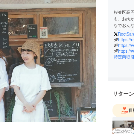
杉並区高
も、お肉
なでおん
おやつの
RectSan
https://
https://
https:/
特定商取
リターン
目