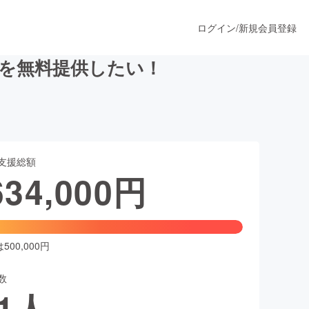
ログイン
/
新規会員登録
んを無料提供したい！
うすぐ公開されます
支援総額
プロダクト
634,000
円
ファッション
スポーツ
00,000円
数
ア
ソーシャルグッド
1
人