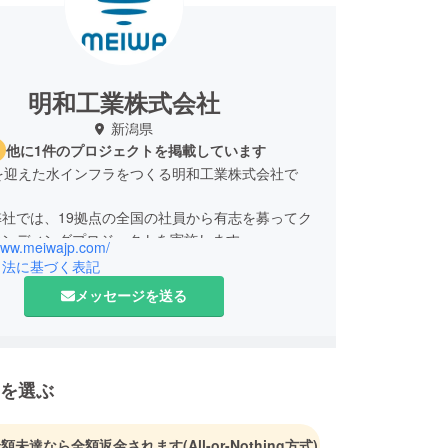
明和工業株式会社
新潟県
他に1件のプロジェクトを掲載しています
を迎えた水インフラをつくる明和工業株式会社で
社では、19拠点の全国の社員から有志を募ってク
ァンディングプロジェクトを実施します。
/www.meiwajp.com/
ムとなり、開発から製作・販売までをチームごとに
引法に基づく表記
標達成に向けて取り組んでおります。
メッセージを送る
続的にプロジェクトを進めていけるよう、ご支援の
しくお願いいたします。
を選ぶ
金額未達なら全額返金されます
(All-or-Nothing方式)