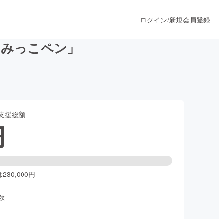
ログイン
/
新規会員登録
すみっこペン」
うすぐ公開されます
支援総額
プロダクト
円
ファッション
スポーツ
30,000円
数
ア
ソーシャルグッド
人