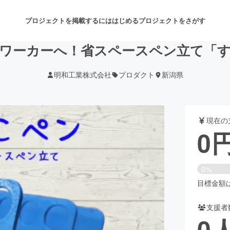
プロジェクトを掲載するには
はじめる
プロジェクトをさがす
ワーカーへ！省スペースペン立て「
明和工業株式会社
プロダクト
新潟県
注目のリターン
注目の新着プロジェクト
募集終了が近いプロジェクト
も
現在の
音楽
舞台・パフォーマンス
0
ゲーム・サービス開発
フード・飲食店
0%
書籍・雑誌出版
アニメ・漫画
目標金額は2
支援者
チャレンジ
ビューティー・ヘルスケ
0