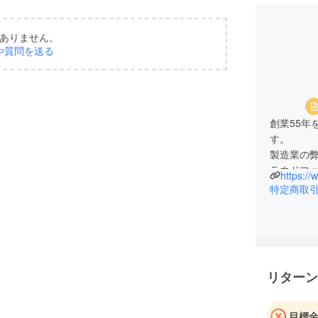
ありません。
や質問を送る
創業55年
す。
製造業の弊
ラウドフ
https:/
5名1チー
特定商取
行い、目
今後も継
ほどよろ
リターン
目標