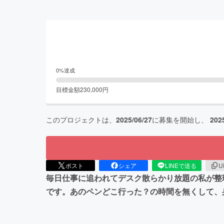
0
%達成
目標金額
230,000
円
このプロジェクトは、
2025/06/27
に募集を開始し、
202
ポスト
シェア
LINEで送る
U
毎日仕事に追われてデスク散らかり放題の私が整
です。あのペンどこ行った？の時間を無くして、