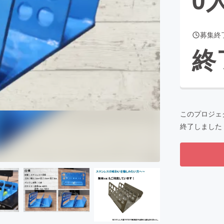
募集終
CAMPFIRE for Social Good
CAMPFIRE Creation
終
CAMPFIREふるさと納税
machi-ya
コミュニティ
このプロジェ
終了しました