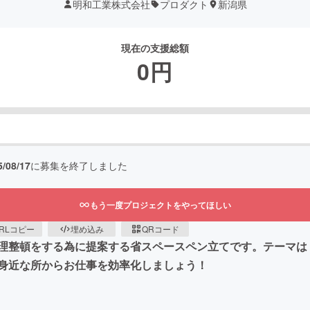
明和工業株式会社
プロダクト
新潟県
現在の支援総額
0
円
5/08/17
に募集を終了しました
もう一度プロジェクトをやってほしい
RLコピー
埋め込み
QRコード
理整頓をする為に提案する省スペースペン立てです。テーマは
身近な所からお仕事を効率化しましょう！