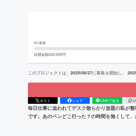
0
%達成
目標金額
230,000
円
このプロジェクトは、
2025/06/27
に募集を開始し、
202
ポスト
シェア
LINEで送る
U
毎日仕事に追われてデスク散らかり放題の私が整
です。あのペンどこ行った？の時間を無くして、