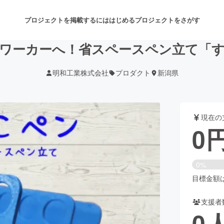
プロジェクトを掲載するには
はじめる
プロジェクトをさがす
ワーカーへ！省スペースペン立て「
明和工業株式会社
プロダクト
新潟県
注目のリターン
注目の新着プロジェクト
募集終了が近いプロジェクト
も
現在の
音楽
舞台・パフォーマンス
0
ゲーム・サービス開発
フード・飲食店
0%
書籍・雑誌出版
アニメ・漫画
目標金額は2
支援者
チャレンジ
ビューティー・ヘルスケ
0