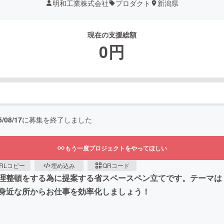
明和工業株式会社
プロダクト
新潟県
現在の支援総額
0
円
5/08/17
に募集を終了しました
もう一度プロジェクトをやってほしい
RLコピー
埋め込み
QRコード
理整頓をする為に提案する省スペースペン立てです。テーマは
身近な所からお仕事を効率化しましょう！