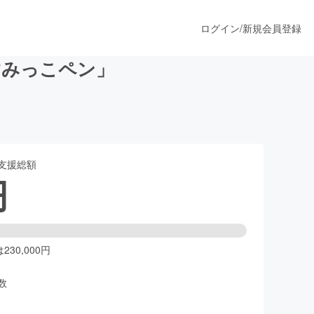
ログイン
/
新規会員登録
すみっこペン」
うすぐ公開されます
支援総額
プロダクト
円
ファッション
スポーツ
30,000円
数
ア
ソーシャルグッド
人