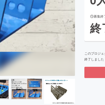
募集終
CAMPFIRE for Social Good
CAMPFIRE Creation
終
CAMPFIREふるさと納税
machi-ya
コミュニティ
このプロジェ
終了しました