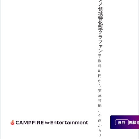
メ
領
域
特
化
型
ク
ラ
フ
ァ
ン
手
数
料
0
円
か
ら
実
施
可
能
。
企
画
掲載
無料
か
ら
リ