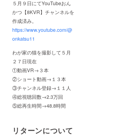
５月９日にてYouTubeおん
かつ【8KVR】チャンネルを
作成済み。
https://www.youtube.com/@
onkatsu11
わが家の猫を撮影して５月
２７日現在
①動画VR→３本
②ショート動画→１３本
③チャンネル登録→１１人
④総視聴回数→2.3万回
⑤総再生時間→48.8時間
リターンについて