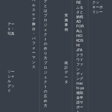
ヘ
グ
クッ
RE
ル
と
キーポ
ふる
ス
は
リシー
さと
ケ
プ
実
納税
ア
ロ
施
AD
アー
舞
ジ
事
FOR
ト・
台
ェ
例
ALL
写真
・
ク
HIO
パ
ト
KOS
フ
の
HI
ォ
作
JFA
ー
り
クラ
マ
方
ウド
ン
プ
統
ファ
ス
ロ
計
ン
ソー
ジ
デ
ディ
シャ
ェ
ー
ング
ル
ク
タ
mac
グッ
ト
hi-ya
ド
の
補助
広
金申
め
請サ
方
ポー
ト