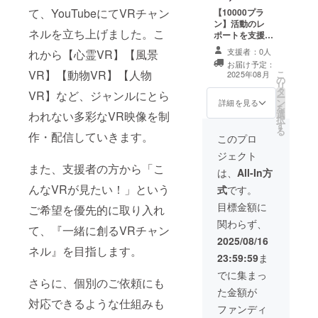
て、YouTubeにてVRチャン
【10000プラ
ン】活動のレ
ネルを立ち上げました。こ
ポートを支援者
限定で公開しま
支援者：0人
れから【心霊VR】【風景
す。（同様のレ
お届け予定：
ポートが他支援
VR】【動物VR】【人物
こ
2025年08月
の
サイトに掲載さ
リ
タ
れる場合があり
VR】など、ジャンルにとら
ー
ン
ます）※500円の
詳細を見る
を
選
リターンと同じ
われない多彩なVR映像を制
択
す
内容です。
る
作・配信していきます。
このプロ
ジェクト
また、支援者の方から「こ
は、
All-In方
んなVRが見たい！」という
式
です。
目標金額に
ご希望を優先的に取り入れ
関わらず、
て、『一緒に創るVRチャン
2025/08/16
ネル』を目指します。
23:59:59
ま
でに集まっ
さらに、個別のご依頼にも
た金額が
対応できるような仕組みも
ファンディ