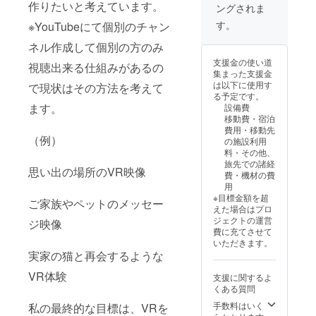
作りたいと考えています。
ングされま
す。
※YouTubeにて個別のチャン
ネル作成して個別の方のみ
支援金の使い道
視聴出来る仕組みがあるの
集まった支援金
は以下に使用す
で現状はその方法を考えて
る予定です。
ます。
設備費
移動費・宿泊
費用・移動先
（例）
の施設利用
料・その他、
旅先での諸経
思い出の場所のVR映像
費・機材の費
用
※目標金額を超
ご家族やペットのメッセー
えた場合はプロ
ジェクトの運営
ジ映像
費に充てさせて
いただきます。
実家の猫と再会するような
VR体験
支援に関するよ
くある質問
手数料はいく
私の最終的な目標は、VRを