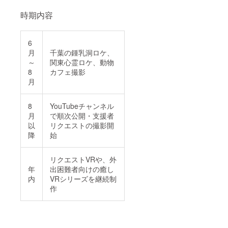
時期内容
6
月
千葉の鍾乳洞ロケ、
～
関東心霊ロケ、動物
8
カフェ撮影
月
8
YouTubeチャンネル
月
で順次公開・支援者
以
リクエストの撮影開
降
始
リクエストVRや、外
年
出困難者向けの癒し
内
VRシリーズを継続制
作