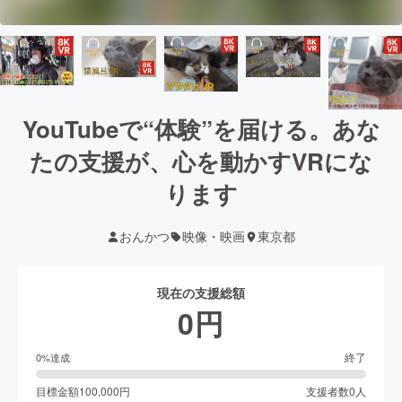
YouTubeで“体験”を届ける。あな
たの支援が、心を動かすVRにな
ります
おんかつ
映像・映画
東京都
現在の支援総額
0
円
終了
0
%達成
目標金額
100,000
円
支援者数
0
人