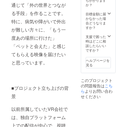
らかかります
通じて「外の世界とつなが
か？
る手段」を作ることです。
目標金額に届
かなかった場
特に、病気や障がいで外出
合どうなりま
すか？
が難しい方々に、「もう一
支援で困った
度あの場所に行けた」
時はどこに相
「ペットと会えた」と感じ
談したらいい
ですか？
てもらえる映像を届けたい
ヘルプページを
と思っています。
見る
このプロジェクト
の問題報告は
こち
■プロジェクト立ち上げの背
ら
よりお問い合わ
景
せください
以前所属していたVR会社で
は、独自プラットフォーム
上での配信が中心で、視聴