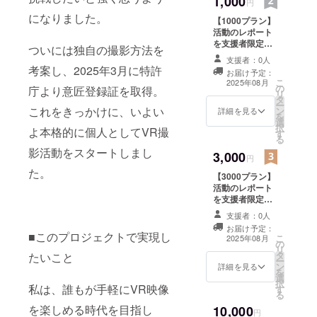
1,000
円
になりました。
【1000プラン】
活動のレポート
を支援者限定で
ついには独自の撮影方法を
公開します。
支援者：0人
（同様のレポー
考案し、2025年3月に特許
お届け予定：
トが他支援サイ
こ
2025年08月
の
トに掲載される
庁より意匠登録証を取得。
リ
タ
場合がありま
ー
これをきっかけに、いよい
ン
す）※500円のリ
詳細を見る
を
選
ターンと同じ内
択
よ本格的に個人としてVR撮
す
容です。
る
影活動をスタートしまし
3,000
円
た。
【3000プラン】
活動のレポート
を支援者限定で
公開します。
支援者：0人
（同様のレポー
お届け予定：
トが他支援サイ
■このプロジェクトで実現し
こ
2025年08月
の
トに掲載される
リ
タ
場合がありま
たいこと
ー
ン
す）※500円のリ
詳細を見る
を
選
ターンと同じ内
択
私は、誰もが手軽にVR映像
す
容です。
る
を楽しめる時代を目指し
10,000
円