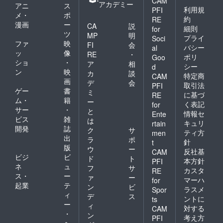
CAM
アカデミー
アニ
ス
利用規
PFI
メ・
ポ
約
RE
漫画
ー
CA
説
細則
for
ツ
MP
明
プライ
Soci
ファ
映
FI
会
バシー
al
ッ
像
RE
・
ポリ
Goo
ショ
・
ア
相
シー
d
ン
映
カ
談
特定商
CAM
画
デ
会
取引法
PFI
ゲー
書
ミ
に基づ
RE
ム・
籍
ー
く表記
for
サー
・
と
情報セ
Ente
ビス
雑
は
キュリ
rtain
開発
誌
ク
サ
ティ方
men
出
ラ
ポ
針
t
版
ウ
ー
反社基
CAM
ビジ
ビ
ド
ト
本方針
PFI
ネ
ュ
フ
サ
カスタ
RE
ス・
ー
ァ
ー
マーハ
for
起業
テ
ン
ビ
ラスメ
Spor
ィ
デ
ス
ントに
ts
ー
ィ
対する
CAM
・
ン
考え方
PFI