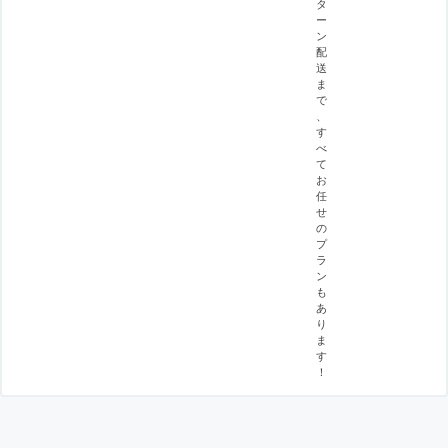
タ
ー
ン
配
送
ま
で
、
す
べ
て
お
任
せ
の
プ
ラ
ン
も
あ
り
ま
す
！