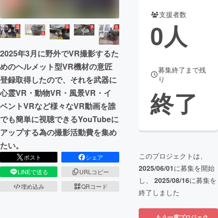
支援者数
まちづくり・地域活性化
0
人
CAMPFIRE for Social Good
CAMPFIRE Creation
2025年3月に野外でVR撮影するた
CAMPFIREふるさと納税
machi-ya
コミュニティ
めのヘルメット型VR機材の意匠
募集終了まで残
登録取得したので、それを武器に
り
終了
心霊VR・動物VR・風景VR・イ
ベントVRなど様々なVR動画を誰
でも簡単に視聴できるYouTubeに
アップする為の撮影活動費を集め
たい。
このプロジェクトは、
ポスト
シェア
2025/06/01
に募集を開始
LINEで送る
URLコピー
し、
2025/08/16
に募集を
埋め込み
QRコード
終了しました
もう一度プロジェク