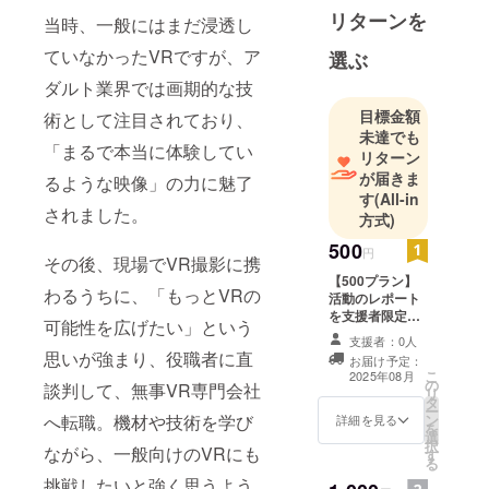
リターンを
当時、一般にはまだ浸透し
ていなかったVRですが、ア
選ぶ
ダルト業界では画期的な技
目標金額
術として注目されており、
未達でも
「まるで本当に体験してい
リターン
が届きま
るような映像」の力に魅了
す
(All-in
されました。
方式)
500
円
その後、現場でVR撮影に携
【500プラン】
わるうちに、「もっとVRの
活動のレポート
を支援者限定で
可能性を広げたい」という
公開します。
支援者：0人
（同様のレポー
思いが強まり、役職者に直
お届け予定：
トが他支援サイ
こ
2025年08月
の
トに掲載される
談判して、無事VR専門会社
リ
タ
場合がありま
ー
ン
へ転職。機材や技術を学び
す）
詳細を見る
を
選
択
ながら、一般向けのVRにも
す
る
挑戦したいと強く思うよう