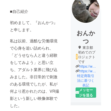
■自己紹介
初めまして、『おんかつ』
と申します。
おんか
つ
私は以前、過酷な労働環境
東京都
で心身を追い詰められ、
初めてのプ
「どうせなら人と違う経験
ロジェクト
です
をしてみよう」と思い立
https://www.youtube.com/@onkatsu11
ち、アダルト業界に飛び込
https://www.twitter.com/onkatsu11
特定商取引
みました。非日常的で刺激
法に基づく
のある環境でしたが、私が
表記
メッセー
何より惹かれたのは、VR撮
ジを送る
影という新しい映像体験で
した。