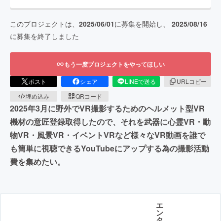
このプロジェクトは、
2025/06/01
に募集を開始し、
2025/08/16
に募集を終了しました
もう一度プロジェクトをやってほしい
ポスト
シェア
LINEで送る
URLコピー
埋め込み
QRコード
2025年3月に野外でVR撮影するためのヘルメット型VR
機材の意匠登録取得したので、それを武器に心霊VR・動
物VR・風景VR・イベントVRなど様々なVR動画を誰で
も簡単に視聴できるYouTubeにアップする為の撮影活動
費を集めたい。
エ
ン
タ