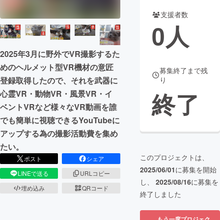
支援者数
まちづくり・地域活性化
0
人
CAMPFIRE for Social Good
CAMPFIRE Creation
2025年3月に野外でVR撮影するた
CAMPFIREふるさと納税
machi-ya
コミュニティ
めのヘルメット型VR機材の意匠
募集終了まで残
登録取得したので、それを武器に
り
終了
心霊VR・動物VR・風景VR・イ
ベントVRなど様々なVR動画を誰
でも簡単に視聴できるYouTubeに
アップする為の撮影活動費を集め
たい。
このプロジェクトは、
ポスト
シェア
2025/06/01
に募集を開始
LINEで送る
URLコピー
し、
2025/08/16
に募集を
埋め込み
QRコード
終了しました
もう一度プロジェク