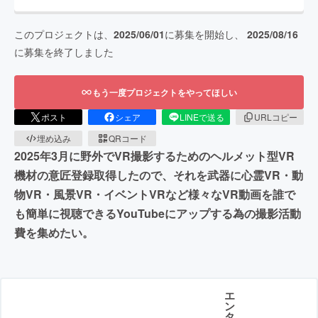
このプロジェクトは、
2025/06/01
に募集を開始し、
2025/08/16
に募集を終了しました
もう一度プロジェクトをやってほしい
ポスト
シェア
LINEで送る
URLコピー
埋め込み
QRコード
2025年3月に野外でVR撮影するためのヘルメット型VR
機材の意匠登録取得したので、それを武器に心霊VR・動
物VR・風景VR・イベントVRなど様々なVR動画を誰で
も簡単に視聴できるYouTubeにアップする為の撮影活動
費を集めたい。
エ
ン
タ