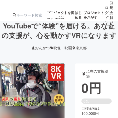
新
ロ
規
グ
会
プロジェクトを掲
はじ
プロジェクト
/
載するには
める
をさがす
イ
員
ン
登
YouTubeで“体験”を届ける。あなた
録
の支援が、心を動かすVRになります
人気のプロ
注目のリ
注目の新着プロ
募集終了が近いプ
もうすぐ公開
おんかつ
映像・映画
東京都
ジェクト
ターン
ジェクト
ロジェクト
されます
アート・写真
音楽
現在の支援総
額
0
円
テクノロジー・ガジェット
ゲーム・サ
映像・映画
書籍・雑誌
0%
目標金額は
100,000円
ビジネス・起業
チャレンジ