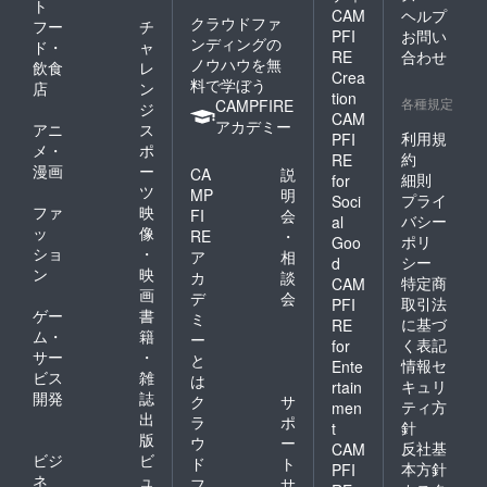
ト
CAM
ヘルプ
クラウドファ
フー
チ
PFI
お問い
ンディングの
ド・
ャ
RE
合わせ
ノウハウを無
飲食
レ
Crea
料で学ぼう
店
ン
tion
各種規定
CAMPFIRE
ジ
CAM
アカデミー
アニ
ス
利用規
PFI
メ・
ポ
約
RE
漫画
ー
CA
説
細則
for
ツ
MP
明
プライ
Soci
ファ
映
FI
会
バシー
al
ッ
像
RE
・
ポリ
Goo
ショ
・
ア
相
シー
d
ン
映
カ
談
特定商
CAM
画
デ
会
取引法
PFI
ゲー
書
ミ
に基づ
RE
ム・
籍
ー
く表記
for
サー
・
と
情報セ
Ente
ビス
雑
は
キュリ
rtain
開発
誌
ク
サ
ティ方
men
出
ラ
ポ
針
t
版
ウ
ー
反社基
CAM
ビジ
ビ
ド
ト
本方針
PFI
ネ
ュ
フ
サ