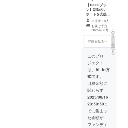
【10000プラ
ン】活動のレ
ポートを支援者
限定で公開しま
支援者：0人
す。（同様のレ
お届け予定：
ポートが他支援
こ
2025年08月
の
サイトに掲載さ
リ
タ
れる場合があり
ー
ン
ます）※500円の
詳細を見る
を
選
リターンと同じ
択
す
内容です。
る
このプロ
ジェクト
は、
All-In方
式
です。
目標金額に
関わらず、
2025/08/16
23:59:59
ま
でに集まっ
た金額が
ファンディ