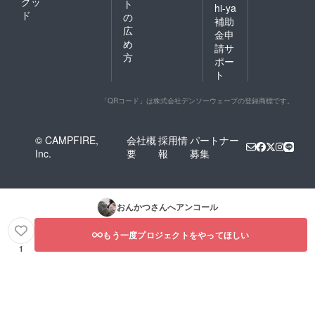
グッ
ト
hi-ya
ド
の
補助
広
金申
め
請サ
方
ポー
ト
「QRコード」は株式会社デンソーウェーブの登録商標です。
© CAMPFIRE,
会社概
採用情
パートナー
Inc.
要
報
募集
おんかつ
さんへアンコール
もう一度プロジェクトをやってほしい
1