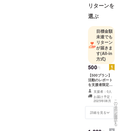
リターンを
選ぶ
目標金額
未達でも
リターン
が届きま
す
(All-in
方式)
500
円
【500プラン】
活動のレポート
を支援者限定で
公開します。
支援者：0人
（同様のレポー
お届け予定：
トが他支援サイ
こ
2025年08月
の
トに掲載される
リ
タ
場合がありま
ー
ン
す）
詳細を見る
を
選
択
す
る