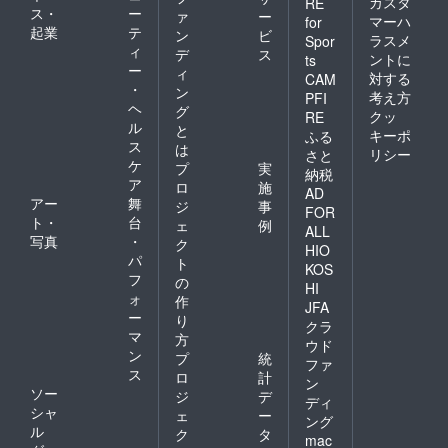
カスタ
RE
ス・
ー
ァ
ー
マーハ
for
起業
テ
ン
ビ
ラスメ
Spor
ィ
デ
ス
ントに
ts
ー
ィ
対する
CAM
・
ン
考え方
PFI
ヘ
グ
クッ
RE
ル
と
キーポ
ふる
ス
は
リシー
さと
ケ
プ
実
納税
ア
ロ
施
AD
アー
舞
ジ
事
FOR
ト・
台
ェ
例
ALL
写真
・
ク
HIO
パ
ト
KOS
フ
の
HI
ォ
作
JFA
ー
り
クラ
マ
方
ウド
ン
プ
統
ファ
ス
ロ
計
ン
ソー
ジ
デ
ディ
シャ
ェ
ー
ング
ル
ク
タ
mac