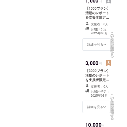
1,000
円
【1000プラン】
活動のレポート
を支援者限定で
公開します。
支援者：0人
（同様のレポー
お届け予定：
トが他支援サイ
こ
2025年08月
の
トに掲載される
リ
タ
場合がありま
ー
ン
す）※500円のリ
詳細を見る
を
選
ターンと同じ内
択
す
容です。
る
3,000
円
【3000プラン】
活動のレポート
を支援者限定で
公開します。
支援者：0人
（同様のレポー
お届け予定：
トが他支援サイ
こ
2025年08月
の
トに掲載される
リ
タ
場合がありま
ー
ン
す）※500円のリ
詳細を見る
を
選
ターンと同じ内
択
す
容です。
る
10,000
円