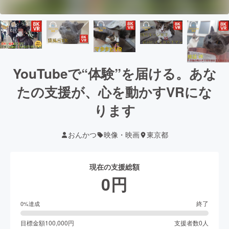
YouTubeで“体験”を届ける。あな
たの支援が、心を動かすVRにな
ります
おんかつ
映像・映画
東京都
現在の支援総額
0
円
終了
0
%達成
目標金額
100,000
円
支援者数
0
人