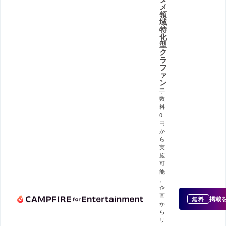
メ
領
域
特
化
型
ク
ラ
フ
ァ
ン
手
数
料
0
円
か
ら
実
施
可
能
。
企
画
掲載
無料
か
ら
リ