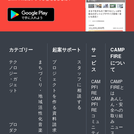
カテゴリー
起案サポート
サ
CAMP
ー
FIRE
テク
ま
プ
ス
ビ
につい
ノロ
ち
ロ
タ
ス
て
ジー
づ
ジ
ッ
・ガ
く
ェ
フ
CAM
CAMP
ジェ
り
ク
に
PFI
FIREと
ット
・
ト
相
RE
は
地
を
談
CAM
あんし
域
作
す
PFI
ん・安
活
る
る
RE
全への
性
資
コ
取り組
化
料
ミュ
み
プロ
音
請
ニ
ニュー
ダク
楽
求
ティ
ス