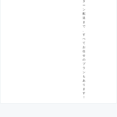
タ
ー
ン
配
送
ま
で
、
す
べ
て
お
任
せ
の
プ
ラ
ン
も
あ
り
ま
す
！