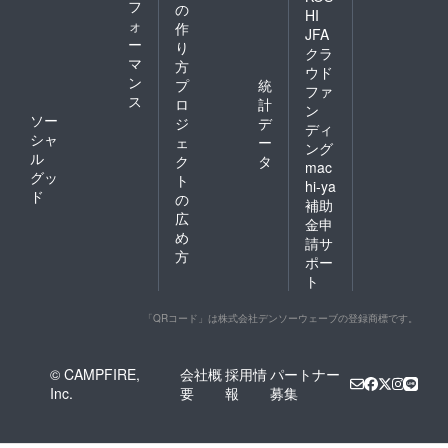
フ
の
HI
ォ
作
JFA
ー
り
クラ
マ
方
ウド
ン
プ
統
ファ
ス
ロ
計
ン
ソー
ジ
デ
ディ
シャ
ェ
ー
ング
ル
ク
タ
mac
グッ
ト
hi-ya
ド
の
補助
広
金申
め
請サ
方
ポー
ト
「QRコード」は株式会社デンソーウェーブの登録商標です。
© CAMPFIRE,
会社概
採用情
パートナー
Inc.
要
報
募集