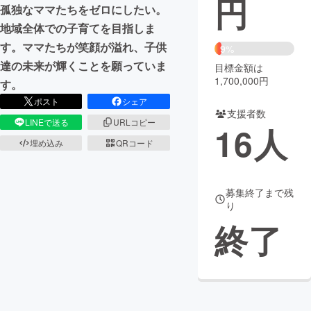
円
孤独なママたちをゼロにしたい。
まちづくり・地域活性化
地域全体での子育てを目指しま
す。ママたちが笑顔が溢れ、子供
9%
達の未来が輝くことを願っていま
目標金額は
CAMPFIRE for Social Good
CAMPFIRE Creation
1,700,000円
す。
CAMPFIREふるさと納税
machi-ya
コミュニティ
ポスト
シェア
支援者数
LINEで送る
URLコピー
16
人
埋め込み
QRコード
募集終了まで残
り
終了