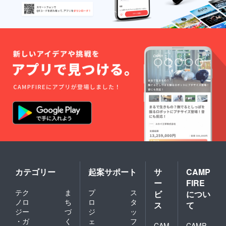
カテゴリー
起案サポート
サ
CAMP
ー
FIRE
テク
ま
プ
ス
ビ
につい
ノロ
ち
ロ
タ
ス
て
ジー
づ
ジ
ッ
・ガ
く
ェ
フ
CAM
CAMP