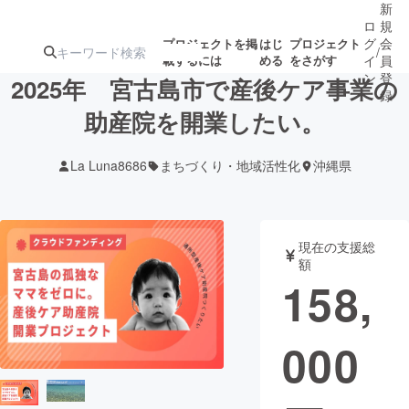
新
ロ
規
グ
会
プロジェクトを掲
はじ
プロジェクト
/
載するには
める
をさがす
イ
員
ン
登
2025年 宮古島市で産後ケア事業の
録
助産院を開業したい。
人気のプロ
注目のリ
注目の新着プロ
募集終了が近いプ
もうすぐ公開
La Luna8686
まちづくり・地域活性化
沖縄県
ジェクト
ターン
ジェクト
ロジェクト
されます
アート・写真
音楽
現在の支援総
額
158,
テクノロジー・ガジェット
ゲーム・サ
000
映像・映画
書籍・雑誌
ビジネス・起業
チャレンジ