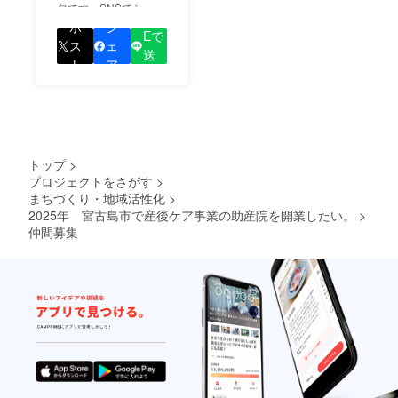
欠です。SNSでシェア
LIN
をして、あなたが応援
ポ
シ
Eで
しているプロジェクト
ス
ェ
送
の良さを知ってもらい
ト
ア
る
ましょう！
トップ
>
プロジェクトをさがす
>
まちづくり・地域活性化
>
2025年 宮古島市で産後ケア事業の助産院を開業したい。
>
仲間募集