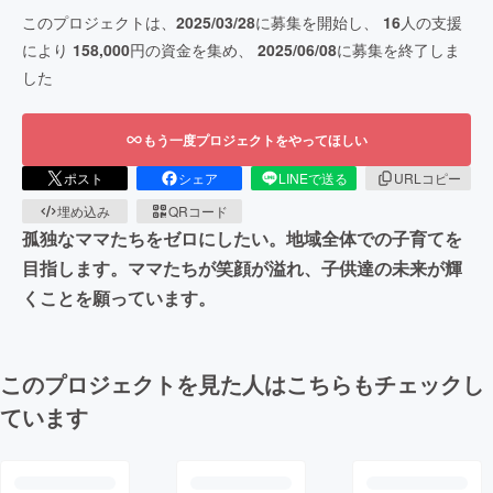
このプロジェクトは、
2025/03/28
に募集を開始し、
16
人の支援
により
158,000
円の資金を集め、
2025/06/08
に募集を終了しま
した
もう一度プロジェクトをやってほしい
ポスト
シェア
LINEで送る
URLコピー
埋め込み
QRコード
孤独なママたちをゼロにしたい。地域全体での子育てを
目指します。ママたちが笑顔が溢れ、子供達の未来が輝
くことを願っています。
このプロジェクトを見た人はこちらもチェックし
ています