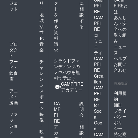
ジェ
り
ク
に
PFI
FIREと
ット
・
ト
相
RE
は
地
を
談
CAM
あんし
域
作
す
PFI
ん・安
活
る
る
RE
全への
性
資
コ
取り組
化
料
ミュ
み
プロ
音
請
ニ
ニュー
ダク
楽
求
ティ
ス
ト
CAM
ヘルプ
クラウドファ
フー
チ
PFI
お問い
ンディングの
ド・
ャ
RE
合わせ
ノウハウを無
飲食
レ
Crea
料で学ぼう
店
ン
tion
各種規定
CAMPFIRE
ジ
CAM
アカデミー
アニ
ス
利用規
PFI
メ・
ポ
約
RE
漫画
ー
CA
説
細則
for
ツ
MP
明
プライ
Soci
ファ
映
FI
会
バシー
al
ッ
像
RE
・
ポリ
Goo
ショ
・
ア
相
シー
d
ン
映
カ
談
特定商
CAM
画