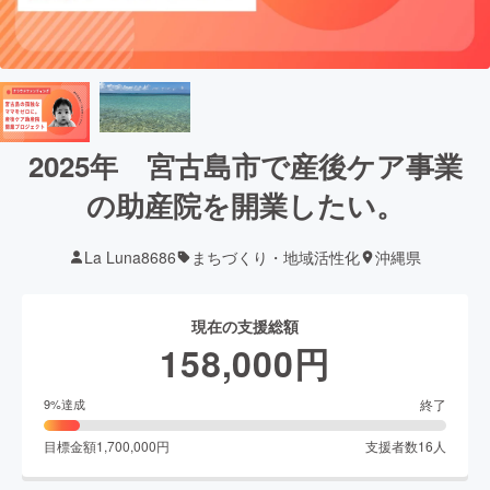
2025年 宮古島市で産後ケア事業
の助産院を開業したい。
La Luna8686
まちづくり・地域活性化
沖縄県
現在の支援総額
158,000
円
終了
9
%達成
目標金額
1,700,000
円
支援者数
16
人