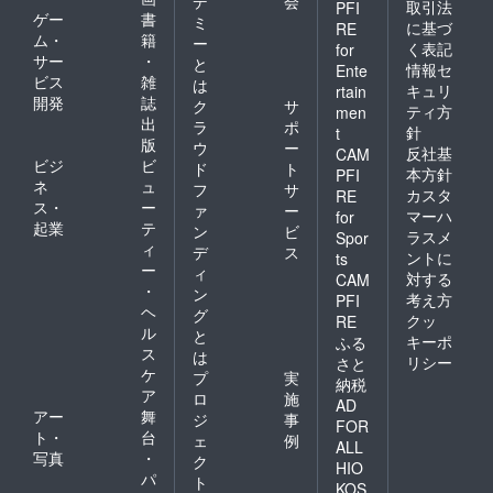
デ
会
取引法
PFI
ゲー
書
ミ
に基づ
RE
ム・
籍
ー
く表記
for
サー
・
と
情報セ
Ente
ビス
雑
は
キュリ
rtain
開発
誌
ク
サ
ティ方
men
出
ラ
ポ
針
t
版
ウ
ー
反社基
CAM
ビジ
ビ
ド
ト
本方針
PFI
ネ
ュ
フ
サ
カスタ
RE
ス・
ー
ァ
ー
マーハ
for
起業
テ
ン
ビ
ラスメ
Spor
ィ
デ
ス
ントに
ts
ー
ィ
対する
CAM
・
ン
考え方
PFI
ヘ
グ
クッ
RE
ル
と
キーポ
ふる
ス
は
リシー
さと
ケ
プ
実
納税
ア
ロ
施
AD
アー
舞
ジ
事
FOR
ト・
台
ェ
例
ALL
写真
・
ク
HIO
パ
ト
KOS