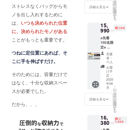
弾発送
税込み
タ
性もご
ー
ストレスなくバッグからモ
品
※ 送料
ン
ざいま
詳細を見る
を
は全国
選
す。ご
択
ノを出し入れするために
2025年
一律無
す
了承く
る
6月末発
料 ※ 割
ださ
は、
いつも決められた位置
15,
送予定
引率は
い。 ※
残り89
一般販
990
販売予
ご注文
に、決められたモノがある
円
売予定
定価格
状況、
※先着
価格：
に送料
ことがもっとも重要です。
使用部
100名限
19,300
を含む
材の供
定※ 超
円が
合計金
給状
早割
つねに定位置にあれば、そ
【17%
額に対
況、製
支援
15,990
OFF】
するも
造工程
者：
こに手を伸ばすだけ。
円 (税
3,310円
ので
11人
上の都
込・送
割引の
す。 ※
合等に
お届
料込) カ
15,990
デザイ
け予
より出
そのためには、容量だけで
ラー：
円で支
定：
ン・仕
荷時期
グレー
2025
援可能
様は変
が遅れ
はなく、十分な収納スペー
年06
ホワイ
です。
更にな
る場合
こ
月
ト 発
※ 消費
の
る可能
スが必要でした。
があり
リ
送：第1
税込み
タ
性もご
ます。
ー
弾発送
※ 送料
ン
ざいま
詳細を見る
※皆様の
を
品
は全国
だから、、、
選
す。ご
支援に
択
一律無
す
了承く
より量
る
2025年
料 ※ 割
ださ
産効率
16,
6月末発
引率は
い。 ※
が向上
残り
送予定
380
販売予
1,000
ご注文
した場
円
一般販
定価格
状況、
合、正
※先着