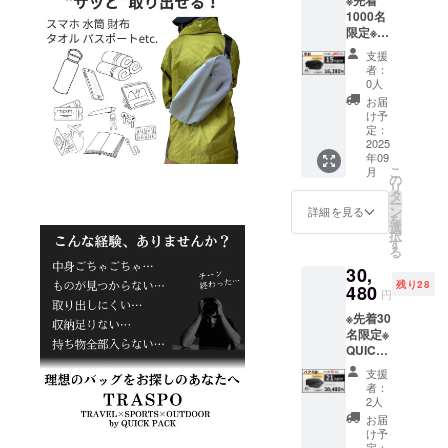
売予定
に送料
使用部
規販売
1000名
価格：
を含む
材の供
価格が
限定※
19,300
合計金
給状
販売予
早割 ：
円が
額に対
況、製
定価格
支援
16,380
【17%
するも
造工程
者：
より下
円 (税
OFF】
ので
0人
上の都
がる可
込・送
3,310円
す。 ※
合等に
お届
能性も
料込) カ
割引の
デザイ
け予
より出
ござい
ラー：
15,990
定：
ン・仕
荷時期
ます。
選択可
2025
円で支
様は変
が遅れ
年09
発送：
援可能
更にな
る場合
こ
月
第2弾発
です。
の
る可能
があり
リ
送品
※ 消費
タ
性もご
ます。
ー
税込み
ン
ざいま
詳細を見る
※皆様の
を
2025年
※ 送料
選
す。ご
支援に
択
9月末発
は全国
す
了承く
より量
る
送予定
一律無
ださ
産効率
30,
一般販
料 ※ 割
い。 ※
が向上
残り28
売予定
480
引率は
ご注文
した場
円
価格：
販売予
状況、
合、正
※先着30
19,300
定価格
使用部
規販売
名限定※
円が
に送料
材の供
価格が
QUICK
【15%
を含む
給状
販売予
PACK
OFF】
合計金
況、製
定価格
支援
TRASP
2,920円
額に対
造工程
者：
より下
O 2点
割引の
するも
2人
上の都
がる可
ペア早
16,380
ので
合等に
お届
能性も
割
円で支
す。 ※
け予
より出
ござい
30,480
援可能
定：