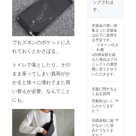
ングされま
円で支
ン・仕
が遅れ
援可能
様は変
る場合
す。
です。
更にな
があり
※ 消費
る可能
ます。
税込み
性もご
※皆様の
支援金の使い道
※ 送料
ざいま
支援に
集まった支援金
は全国
す。ご
より量
は以下に使用す
一律無
了承く
産効率
る予定です。
でもズボンのポケットに入
料 ※ 割
ださ
が向上
リターン仕入
引率は
い。 ※
した場
れ費
れておくとかさばる。
販売予
ご注文
合、正
※目標金額を超
定価格
状況、
規販売
えた場合はプロ
に送料
使用部
価格が
トイレで落としたり、その
ジェクトの運営
を含む
材の供
販売予
費に充てさせて
合計金
給状
定価格
まま座ってしまい負荷がか
いただきます。
額に対
況、製
より下
するも
造工程
かると徐々に壊れてまた買
がる可
ので
上の都
能性も
支援に関するよ
す。 ※
い替えが必要、なんてこと
合等に
ござい
くある質問
デザイ
より出
ます。
にも。
ン・仕
荷時期
手数料はいく
様は変
が遅れ
らかかります
更にな
る場合
か？
る可能
があり
性もご
ます。
目標金額に届
ざいま
※皆様の
かなかった場
す。ご
支援に
合どうなりま
了承く
より量
すか？