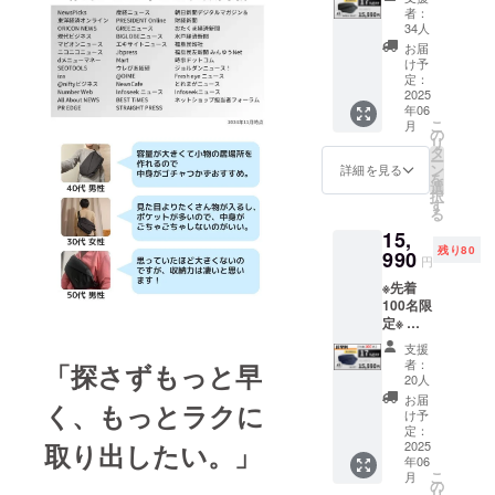
15,990
OFF】
者：
円 (税
3,310円
34人
込・送
割引の
お届
料込) カ
15,990
け予
ラー：
円で支
定：
ダーク
2025
援可能
年06
グレー
です。
こ
月
発送：
※ 消費
の
リ
第1弾発
税込み
タ
ー
送品
※ 送料
ン
詳細を見る
を
は全国
選
択
2025年
一律無
す
る
6月末発
料 ※ 割
15,
送予定
引率は
残り80
一般販
990
販売予
円
売予定
定価格
※先着
価格：
に送料
100名限
19,300
を含む
定※ 超
円が
合計金
早割
【17%
額に対
支援
15,990
OFF】
するも
者：
「探さずもっと早
円 (税
3,310円
ので
20人
込・送
割引の
す。 ※
お届
く、もっとラクに
料込) カ
15,990
デザイ
け予
ラー：
円で支
定：
ン・仕
ネイ
2025
取り出したい。」
援可能
様は変
年06
ビー 発
です。
更にな
こ
月
送：第1
※ 消費
の
る可能
リ