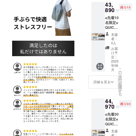
より量
43,
送品
※ 送料
ご注文
産効率
残り10
890
は全国
状況、
が向上
円
2025年
一律無
使用部
した場
※先着10
9月末発
料 ※ 割
材の供
合、正
名限定※
送予定
引率は
給状
規販売
QUICK
一般販
販売予
況、製
価格が
PACK
売予定
定価格
造工程
販売予
支援
TRASP
価格：
に送料
上の都
者：
定価格
O 3点
38,600
を含む
0人
合等に
より下
トリオ
円が
合計金
より出
お届
がる可
早割
【19%
額に対
け予
荷時期
能性も
43,890
OFF】
定：
するも
が遅れ
ござい
円 (税
2025
7,340円
ので
る場合
ます。
年06
込・送
割引の
す。 ※
があり
こ
月
料込) カ
31,260
の
デザイ
ます。
リ
ラー：1
円で支
タ
ン・仕
※皆様の
ー
点ずつ
援可能
ン
様は変
詳細を見る
支援に
を
選択可
です。
選
更にな
より量
択
発送：
※ 消費
す
る可能
産効率
る
第1弾発
税込み
性もご
が向上
44,
送品
※ 送料
ざいま
した場
残り30
970
は全国
す。ご
合、正
円
2025年
一律無
了承く
規販売
※先着30
6月末発
料 ※ 割
ださ
価格が
名限定※
送予定
引率は
い。 ※
販売予
QUICK
一般販
販売予
ご注文
定価格
PACK
売予定
定価格
状況、
より下
支援
TRASP
価格：
に送料
使用部
者：
がる可