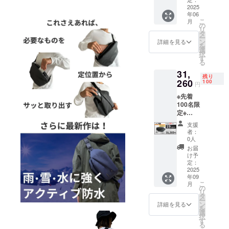
デザイ
荷時期
ます。
円 (税
2025
です。
ン・仕
が遅れ
年06
込・送
※ 消費
様は変
る場合
こ
月
料込) カ
税込み
の
更にな
があり
リ
ラー：1
※ 送料
タ
る可能
ます。
ー
点ずつ
は全国
ン
性もご
詳細を見る
※皆様の
を
選択可
一律無
選
ざいま
支援に
択
発送：
料 ※ 割
す
す。ご
より量
る
第1弾発
引率は
了承く
産効率
31,
送品
販売予
ださ
が向上
残り
260
定価格
100
い。 ※
した場
円
2025年
に送料
ご注文
合、正
※先着
6月末発
を含む
状況、
規販売
100名限
送予定
合計金
使用部
価格が
定※
一般販
額に対
材の供
販売予
QUICK
売予定
するも
給状
定価格
支援
PACK
価格：
ので
況、製
者：
より下
TRASP
38,600
す。 ※
0人
造工程
がる可
O 2点
円が
デザイ
上の都
お届
能性も
ペア割
【21%
ン・仕
け予
合等に
ござい
30,480
OFF】
定：
様は変
より出
ます。
円 (税
2025
8,120円
更にな
荷時期
年09
込・送
割引の
る可能
が遅れ
こ
月
料込) カ
30,480
の
性もご
る場合
リ
ラー：1
円で支
タ
ざいま
があり
ー
点ずつ
援可能
ン
す。ご
詳細を見る
ます。
を
選択可
です。
選
了承く
※皆様の
択
発送：
※ 消費
す
ださ
支援に
る
第2弾発
税込み
い。 ※