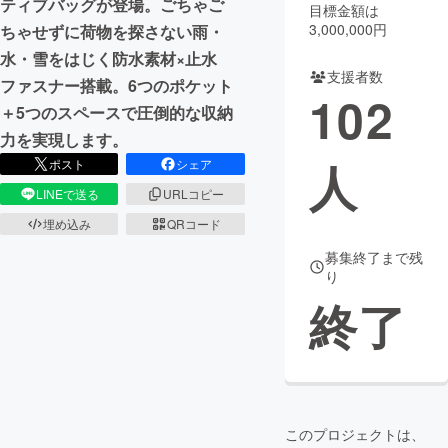
ティブバッグが登場。ごちゃご
目標金額は
3,000,000円
ちゃせずに荷物を探さない雨・
水・雪をはじく防水素材×止水
支援者数
ファスナー搭載。6つのポケット
102
＋5つのスペースで圧倒的な収納
力を実現します。
人
ポスト
シェア
LINEで送る
URLコピー
埋め込み
QRコード
募集終了まで残
り
終了
このプロジェクトは、