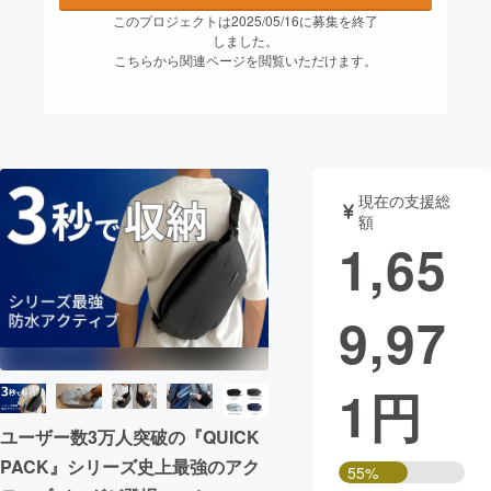
このプロジェクトは2025/05/16に募集を終了
まちづくり・地域活性化
しました。
こちらから関連ページを閲覧いただけます。
CAMPFIRE for Social Good
CAMPFIRE Creation
CAMPFIREふるさと納税
machi-ya
コミュニティ
現在の支援総
額
1,65
9,97
1
円
ユーザー数3万人突破の『QUICK
PACK』シリーズ史上最強のアク
55%