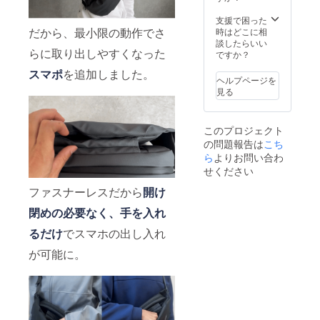
ださ
産効率
い。 ※
が向上
支援で困った
ご注文
した場
だから、最小限の動作でさ
時はどこに相
状況、
合、正
談したらいい
使用部
らに取り出しやすくなった
規販売
ですか？
材の供
価格が
スマポ
を追加しました。
給状
販売予
ヘルプページを
況、製
定価格
見る
造工程
より下
上の都
がる可
合等に
能性も
このプロジェクト
より出
ござい
の問題報告は
荷時期
こち
ます。
が遅れ
ら
よりお問い合わ
る場合
せください
があり
ます。
ファスナーレスだから
開け
※皆様の
閉めの必要なく、手を入れ
支援に
より量
るだけ
でスマホの出し入れ
産効率
が向上
が可能に。
した場
合、正
規販売
価格が
販売予
定価格