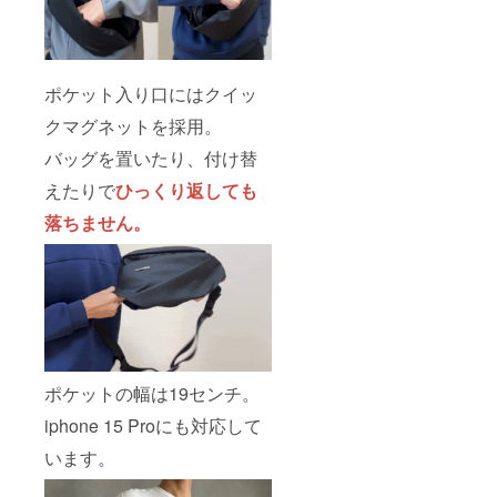
より下
がる可
能性も
ござい
ます。
ポケット入り口にはクイッ
クマグネットを採用。
バッグを置いたり、付け替
えたりで
ひっくり返しても
落ちません。
ポケットの幅は19センチ。
iphone 15 Proにも対応して
います。