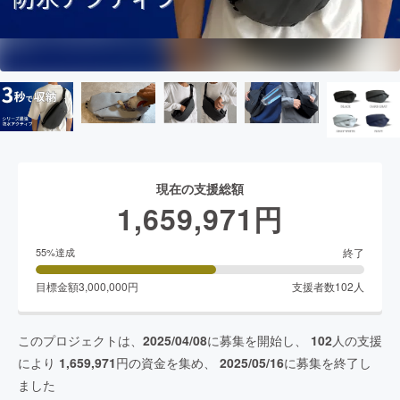
現在の支援総額
1,659,971
円
終了
55
%達成
目標金額
3,000,000
円
支援者数
102
人
このプロジェクトは、
2025/04/08
に募集を開始し、
102
人の支援
により
1,659,971
円の資金を集め、
2025/05/16
に募集を終了し
ました