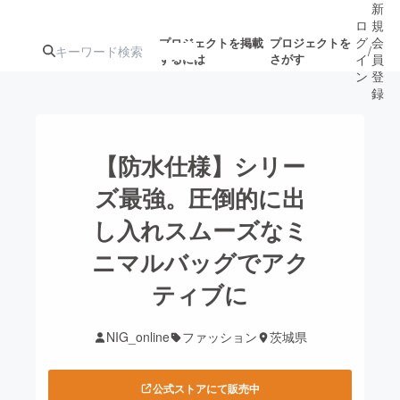
新
ロ
規
グ
会
プロジェクトを掲載
プロジェクトを
/
するには
さがす
イ
員
ン
登
録
人気のプロ
注目のリ
注目の新着プロ
募集終了が近いプ
もうすぐ公開
【防水仕様】シリー
ジェクト
ターン
ジェクト
ロジェクト
されます
ズ最強。圧倒的に出
し入れスムーズなミ
アート・写真
音楽
ニマルバッグでアク
テクノロジー・ガジェット
ティブに
ゲーム・サ
映像・映画
書籍・雑誌
NIG_online
ファッション
茨城県
ビジネス・起業
チャレンジ
公式ストアにて販売中