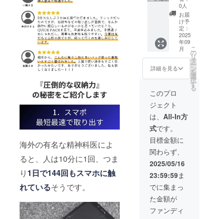
O 3点
57,900
を含む
0人
材の供
能性も
トリオ
円が
合計金
給状
お届
ござい
割
【24%
額に対
け予
況、製
ます。
44,970
OFF】
定：
するも
造工程
円 (税
2025
14,010
ので
上の都
年09
込・送
円割引
す。 ※
合等に
こ
月
料込) カ
の
の
デザイ
より出
リ
ラー：1
43,890
タ
ン・仕
荷時期
ー
点ずつ
円で支
ン
様は変
詳細を見る
が遅れ
を
選択可
援可能
選
更にな
る場合
択
発送：
です。
す
る可能
があり
る
第2弾発
※ 消費
性もご
このプロ
ます。
送品
税込み
ざいま
※皆様の
ジェクト
※ 送料
す。ご
支援に
2025年
は全国
了承く
は、
All-In方
より量
9月末発
一律無
ださ
産効率
式
です。
送予定
料 ※ 割
い。 ※
が向上
一般販
引率は
ご注文
目標金額に
した場
海外の有名な精神科医によ
売予定
販売予
状況、
合、正
関わらず、
価格：
定価格
使用部
規販売
ると、人は10分に1回、つま
57,900
に送料
材の供
2025/05/16
価格が
円が
を含む
給状
販売予
り
1日で144回もスマホに触
23:59:59
ま
【22%
合計金
況、製
定価格
OFF】
額に対
造工程
れている
そうです。
でに集まっ
より下
12,930
するも
上の都
がる可
た金額が
円割引
ので
合等に
能性も
の
す。 ※
より出
ファンディ
ござい
44,970
デザイ
荷時期
ます。