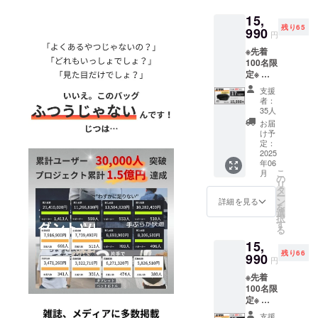
ワークで、
お客様と対
15,
残り65
990
話をしなが
円
ら商品を開
※先着
100名限
発すること
定※ 超
をモットー
早割
支援
に活動をし
15,990
者：
円 (税
35人
ています。
込・送
お届
料込) カ
け予
ラー：
より多くの
定：
ブラッ
2025
方々へ製品
年06
ク 発
こ
月
の魅力を
送：第1
の
リ
弾発送
知っていた
タ
ー
品
ン
詳細を見る
だけるよう
を
選
択
普及活動の
2025年
す
る
6月末発
推進中で
15,
送予定
す！
残り66
一般販
990
円
売予定
※先着
価格：
100名限
19,300
定※ 超
円が
早割
【17%
支援