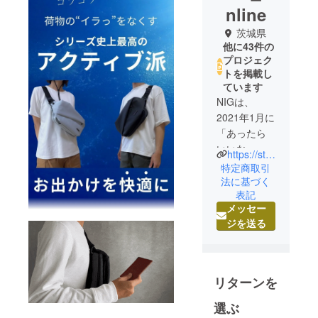
nline
茨城県
他に43件の
プロジェク
トを掲載し
ています
NIGは、
2021年1月に
「あったら
いいな」を
https://store.nigonline.com/
形にして日
特定商取引
本全国の皆
法に基づく
表記
さんに届け
メッセー
るべく発足
ジを送る
しました。
まだ発足し
て間もない
リターンを
からこそで
きるフット
選ぶ