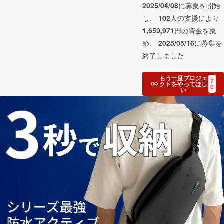
2025/04/08
に募集を開始
し、
102
人の支援により
1,659,971
円の資金を集
め、
2025/05/16
に募集を
終了しました
もう一度プロジェ
7
クトをやってほし
0
い