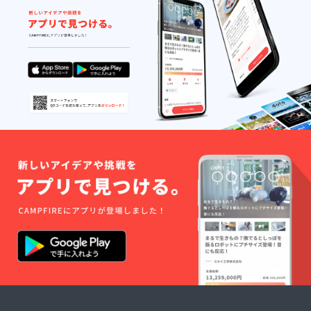
者登録
わせく
る可能
番号：
ださ
性もご
あり
い）
ざいま
（適格
す。ご
請求書
了承く
発行事
ださ
業者登
い。 ※
録番号
ご注文
の記載
状況、
のある
使用部
インボ
材の供
イスが
給状
必要な
況、製
場合
造工程
は、
上の都
CAMPF
合等に
IREメッ
より出
セージ
荷時期
にて実
が遅れ
行者に
る場合
直接お
もござ
問い合
いま
わせく
す。 ※
ださ
適格請
い）
求書発
行事業
者登録
番号：