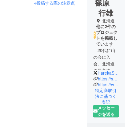
篠原
※投稿する際の注意点
行雄
北海道
他に2件の
プロジェク
トを掲載し
ています
20代に山
の会に入
会。北海道
の最高峰、
HarekaSnow
旭岳をはじ
https://ssl.jp-benas.co.jp/
め、道内77
https://www.facebook.com/groups/708528700612715
特定商取引
座ほどを登
法に基づく
る。楽しい
表記
山行ばかり
メッセー
でなく、人
ジを送る
命救助にも
何度か関わ
る。その経