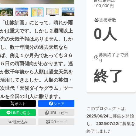
100,000円
まちづくり・地域活性化
支援者数
「山旅計画」にとって、晴れか雨
0
人
かは重大です。しかし２週間以上
CAMPFIRE for Social Good
CAMPFIRE Creation
先の天気予報はありません。しか
CAMPFIREふるさと納税
machi-ya
コミュニティ
し、数十年間分の過去天気なら
募集終了まで残
ば、例え１か月先であっても３６
り
５日の晴雨傾向がわかります。遙
終了
か数千年前から人類は過去天気を
活用してきました。人類の英知・
次世代「天候ダイヤグラム」ツー
ルを全国の山人に贈ります。
ポスト
シェア
このプロジェクトは、
LINEで送る
URLコピー
2025/06/24
に募集を開始
埋め込み
QRコード
し、
2025/07/22
に募集を
終了しました