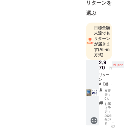
験もあり、
リターンを
野外活動に
選ぶ
「天気」が
重要である
ことを痛
目標金額
感。過去天
未達でも
リターン
気を活用す
が届きま
る「天候ダ
す
(All-in
イヤグラ
方式)
ム」系ＩＣ
2,9
Ｔツールの
残り77
70
円
開発に20数
リター
年間取り組
ン
む。
A【超・
超 応援
山・旅・
支援
割
者：
アウトド
25％OF
0人
ア・自然を
F】
お届
【ふる
こよなく愛
け予
さと 山
定：
する全国の
旅天気
2025
年07
方々に、こ
カレン
こ
月
ダ
の
の「過去天