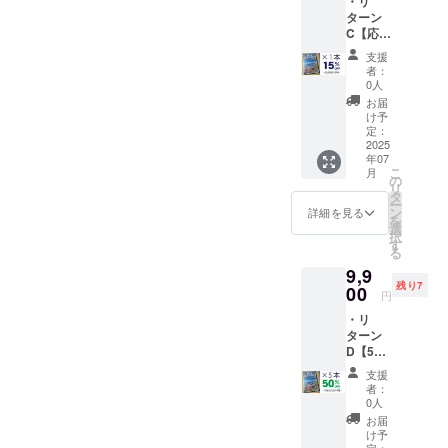
・リ
先着177
注意事
ターン
名限定
項：
C【応援
【20%
※Windo
割
OFF!!!
ws 10・
支援
15％OF
】
11 OS
者：
F】
を搭載
0人
↓↓↓
したPC
お届
【ふる
【超 応
でお使
け予
さと 山
援割】
定：
いいた
旅天気
2025
【￥3,1
だけま
年07
カレン
68】(税
す。 ・
こ
月
ダ
込) ・提
の
Macで
リ
2025】
供方
タ
は、
ー
×1本 一
法：ダ
ン
ブート
詳細を見る
を
般販売
ウン
選
キャン
択
予定価
ロード
す
プ上の
る
格
提供 ・
Window
9,9
【￥3,9
注意事
s 11に
残り7
60】(税
00
項：
て動作
円
込)
※Windo
しま
・リ
ws 10・
す。
ターン
↓↓↓
11 OS
（Win1
D【5本
人数制
を搭載
1は別途
セット
限なし
したPC
ご用意
支援
割
【15%
でお使
くださ
者：
50％OF
OFF!!!
いいた
0人
い。）
F】
】
だけま
※皆様の
お届
【ふる
す。 ・
け予
ご支援
さと 山
定：