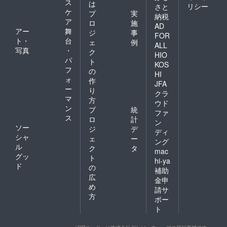
ス
は
リシー
さと
ケ
プ
実
納税
ア
ロ
施
AD
アー
舞
ジ
事
FOR
ト・
台
ェ
例
ALL
写真
・
ク
HIO
パ
ト
KOS
フ
の
HI
ォ
作
JFA
ー
り
クラ
マ
方
ウド
ン
プ
統
ファ
ス
ロ
計
ン
ソー
ジ
デ
ディ
シャ
ェ
ー
ング
ル
ク
タ
mac
グッ
ト
hi-ya
ド
の
補助
広
金申
め
請サ
方
ポー
ト