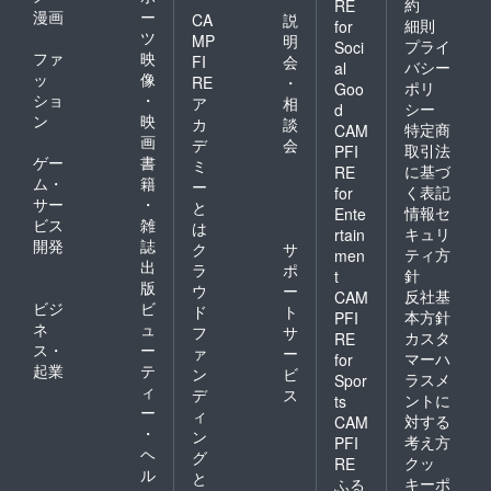
約
RE
漫画
ー
CA
説
細則
for
ツ
MP
明
プライ
Soci
ファ
映
FI
会
バシー
al
ッ
像
RE
・
ポリ
Goo
ショ
・
ア
相
シー
d
ン
映
カ
談
特定商
CAM
画
デ
会
取引法
PFI
ゲー
書
ミ
に基づ
RE
ム・
籍
ー
く表記
for
サー
・
と
情報セ
Ente
ビス
雑
は
キュリ
rtain
開発
誌
ク
サ
ティ方
men
出
ラ
ポ
針
t
版
ウ
ー
反社基
CAM
ビジ
ビ
ド
ト
本方針
PFI
ネ
ュ
フ
サ
カスタ
RE
ス・
ー
ァ
ー
マーハ
for
起業
テ
ン
ビ
ラスメ
Spor
ィ
デ
ス
ントに
ts
ー
ィ
対する
CAM
・
ン
考え方
PFI
ヘ
グ
クッ
RE
ル
と
キーポ
ふる