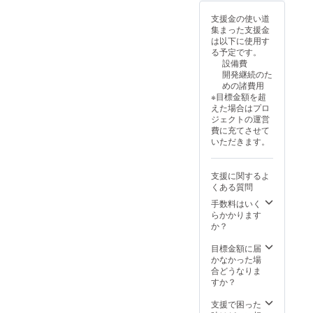
s 11に
可能性
使用部
キー：5
て動作
もござ
材の供
支援金の使い道
本提供
しま
いま
給状
集まった支援金
いたし
す。
す。 ※
況、製
は以下に使用す
ます。
（Win1
デザイ
造工程
る予定です。
・提供
1は別途
ン・仕
上の都
設備費
方法：
ご用意
様は変
合等に
開発継続のた
ダウン
くださ
更にな
より出
めの諸費用
ロード
い。）
る可能
荷時期
※目標金額を超
提供 ・
※皆様の
性もご
が遅れ
えた場合はプロ
注意事
ご支援
ざいま
る場合
ジェクトの運営
項：
により
す。ご
もござ
費に充てさせて
※Windo
量産効
了承く
いま
いただきます。
ws 10・
率が向
ださ
す。 ※
11 OS
上した
い。 ※
適格請
を搭載
場合、
ご注文
求書発
支援に関するよ
したPC
正規販
状況、
行事業
くある質問
でお使
売価格
使用部
者登録
いいた
が販売
手数料はいく
材の供
番号：
だけま
予定価
らかかります
給状
あり
す。 ・
格より
か？
況、製
（適格
Macで
下がる
造工程
請求書
は、
可能性
目標金額に届
上の都
発行事
ブート
もござ
かなかった場
合等に
業者登
キャン
いま
合どうなりま
より出
録番号
プ上の
す。 ※
すか？
荷時期
の記載
Window
デザイ
が遅れ
のある
s 11に
ン・仕
支援で困った
る場合
インボ
て動作