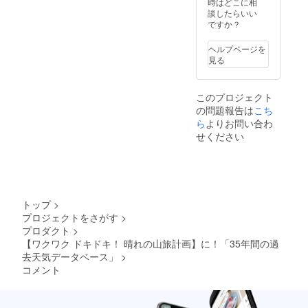
様は変
時はどこに相
もござ
イスが
しま
更にな
談したらいい
いま
必要な
す。
る可能
ですか？
す。 ※
場合
（Win1
性もご
適格請
は、
1は別途
ざいま
求書発
CAMPF
ヘルプページを
ご用意
す。ご
行事業
IREメッ
見る
くださ
了承く
者登録
セージ
い。）
ださ
番号：
にて実
※皆様の
い。 ※
あり
行者に
このプロジェクト
ご支援
ご注文
（適格
直接お
の問題報告は
により
こち
状況、
請求書
問い合
量産効
使用部
ら
よりお問い合わ
発行事
わせく
率が向
材の供
業者登
せください
ださ
上した
給状
録番号
い）
場合、
況、製
の記載
正規販
造工程
のある
売価格
上の都
インボ
が販売
合等に
イスが
予定価
より出
必要な
トップ
>
格より
荷時期
場合
プロジェクトをさがす
>
下がる
が遅れ
は、
プロダクト
>
可能性
る場合
CAMPF
もござ
【ワクワク ドキドキ！ 晴れの山旅計画】に！「35年間の過
もござ
IREメッ
いま
いま
セージ
去天気データベース」
>
す。 ※
す。 ※
にて実
コメント
デザイ
適格請
行者に
ン・仕
求書発
直接お
様は変
行事業
問い合
更にな