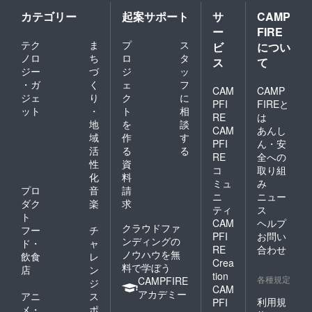
あり
カテゴリー
起案サポート
サ
CAMP
（適格
ー
FIRE
請求書
発行事
テク
ま
プ
ス
ビ
につい
業者登
ノロ
ち
ロ
タ
ス
て
録番号
ジー
づ
ジ
ッ
の記載
・ガ
く
ェ
フ
のある
CAM
CAMP
ジェ
り
ク
に
インボ
PFI
FIREと
ット
・
ト
相
イスが
RE
は
必要な
地
を
談
CAM
あんし
場合
域
作
す
PFI
ん・安
は、
活
る
る
CAMPF
RE
全への
性
資
IREメッ
コ
取り組
化
料
セージ
ミュ
み
にて実
プロ
音
請
ニ
ニュー
行者に
ダク
楽
求
ティ
ス
直接お
ト
問い合
CAM
ヘルプ
クラウドファ
フー
チ
わせく
PFI
お問い
ンディングの
ド・
ャ
ださ
RE
合わせ
ノウハウを無
い）
飲食
レ
Crea
料で学ぼう
店
ン
tion
各種規定
CAMPFIRE
ジ
CAM
アカデミー
アニ
ス
利用規
PFI
メ・
ポ