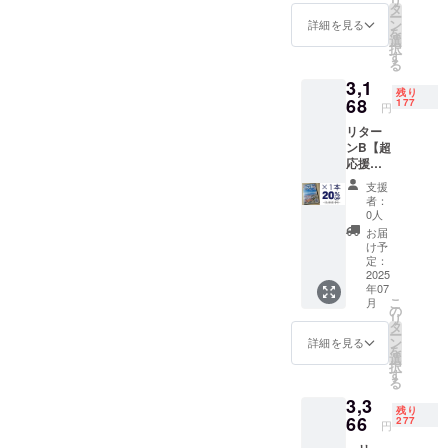
リ
2025】
タ
気データ
ー
×1本 一
ン
詳細を見る
を
般販売
ベース」を
選
択
予定価
す
贈ります。
る
格
3,1
【￥3,9
残り
60】(税
68
177
円
込)
リター
ンB【超
↓↓↓
応援割
先着77
20％OF
名限定
支援
F】
【25%
者：
【ふる
OFF!!!
0人
さと 山
】
お届
旅天気
け予
カレン
↓↓↓
定：
ダ
2025
【超・
年07
2025】
超 応援
こ
月
×1本 一
割】
の
リ
般販売
【￥2,9
タ
ー
予定価
70】(税
ン
詳細を見る
を
格
込) ・提
選
択
【￥3,9
供方
す
る
60】(税
法：ダ
3,3
込)
ウン
残り
66
ロード
277
円
↓↓↓
提供 ・