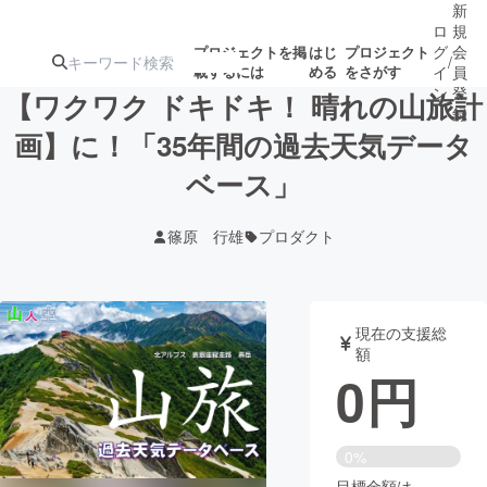
新
ロ
規
グ
会
プロジェクトを掲
はじ
プロジェクト
/
載するには
める
をさがす
イ
員
ン
登
【ワクワク ドキドキ！ 晴れの山旅計
録
画】に！「35年間の過去天気データ
ベース」
人気のプロ
注目のリ
注目の新着プロ
募集終了が近いプ
もうすぐ公開
ジェクト
ターン
ジェクト
ロジェクト
されます
篠原 行雄
プロダクト
アート・写真
音楽
現在の支援総
テクノロジー・ガジェット
ゲーム・サ
額
0
円
映像・映画
書籍・雑誌
0%
ビジネス・起業
チャレンジ
目標金額は