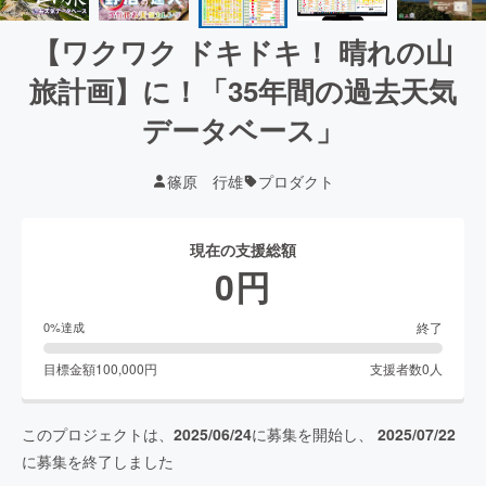
【ワクワク ドキドキ！ 晴れの山
旅計画】に！「35年間の過去天気
データベース」
篠原 行雄
プロダクト
現在の支援総額
0
円
終了
0
%達成
目標金額
100,000
円
支援者数
0
人
このプロジェクトは、
2025/06/24
に募集を開始し、
2025/07/22
に募集を終了しました