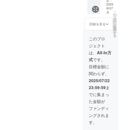
↓↓↓
Macで
により
旅天気
2025
【応援
は、
量産効
年07
カレン
割】
ブート
率が向
こ
月
ダ
【￥3,3
の
キャン
上した
リ
2025】
66】(税
タ
プ上の
場合、
ー
×5本 一
込) ・提
ン
Window
詳細を見る
正規販
を
般販売
供方
選
s 11に
売価格
択
予定価
法：ダ
す
て動作
が販売
る
格
ウン
しま
このプロ
予定価
【￥19,
ロード
す。
格より
ジェクト
800】
提供 ・
（Win1
下がる
(税込)
注意事
1は別途
は、
All-In方
可能性
項：
ご用意
もござ
式
です。
↓↓↓
※Windo
くださ
いま
先着 7
ws 10・
い。）
目標金額に
す。 ※
名限定
11 OS
※皆様の
デザイ
関わらず、
【50%
を搭載
ご支援
ン・仕
OFF!!!
したPC
により
2025/07/22
様は変
】
でお使
量産効
更にな
23:59:59
ま
いいた
率が向
る可能
↓↓↓
だけま
上した
でに集まっ
性もご
【5本
す。 ・
場合、
ざいま
た金額が
セット
Macで
正規販
す。ご
割】
は、
売価格
ファンディ
了承く
【￥9,9
ブート
が販売
ださ
ングされま
00】(税
キャン
予定価
い。 ※
込) ・ラ
プ上の
格より
す。
ご注文
イセン
Window
下がる
状況、
ス