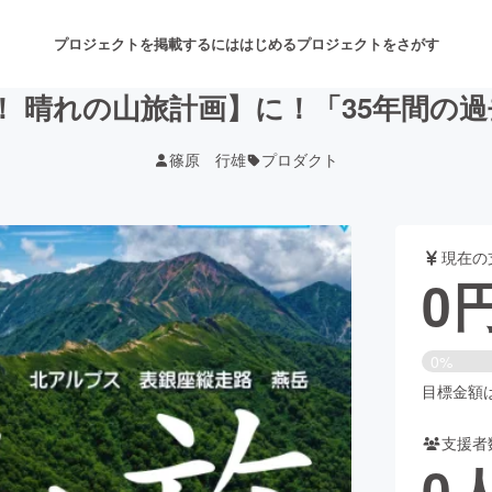
プロジェクトを掲載するには
はじめる
プロジェクトをさがす
！ 晴れの山旅計画】に！「35年間の
篠原 行雄
プロダクト
注目のリターン
注目の新着プロジェクト
募集終了が近いプロジェクト
も
現在の
音楽
舞台・パフォーマンス
0
ゲーム・サービス開発
フード・飲食店
0%
書籍・雑誌出版
アニメ・漫画
目標金額は1
支援者
チャレンジ
ビューティー・ヘルスケ
0