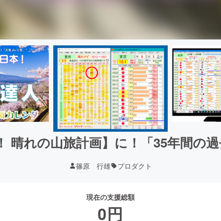
！ 晴れの山旅計画】に！「35年間の
篠原 行雄
プロダクト
現在の支援総額
0
円