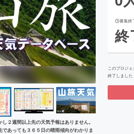
募集終
CAMPFIRE for Social Good
CAMPFIRE Creation
終
CAMPFIREふるさと納税
machi-ya
コミュニティ
このプロジェ
終了しました
かし２週間以上先の天気予報はありません。
先であっても３６５日の晴雨傾向がわかりま