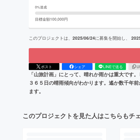
0
%達成
目標金額
100,000
円
このプロジェクトは、
2025/06/24
に募集を開始し、
202
ポスト
シェア
LINEで送る
U
「山旅計画」にとって、晴れか雨かは重大です。
３６５日の晴雨傾向がわかります。遙か数千年前
ます。
このプロジェクトを見た人はこちらもチ