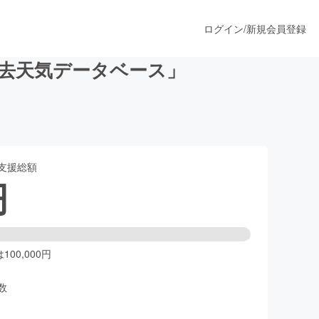
ログイン
/
新規会員登録
過去天気データベース」
うすぐ公開されます
支援総額
プロダクト
円
ファッション
スポーツ
00,000円
数
ア
ソーシャルグッド
人