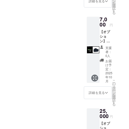
品本体
ン
さ”と“機能
詳細を見る
を
売予定
は付き
選
美”をテーマ
択
価格：
ません
す
る
に】
7,300円
のでご
7,0
の
注意く
CAMPNINJA
25%OF
00
ださい
円
は、「忍者
F イー
※電動バ
【オプ
プラス
のように自
イク本
ショ
ミライ
体のお
然に溶け込
ン】
電動バ
届け予
み、静か
RHINO
イクBシ
定日に
支援
B 専用
リーズ
一緒に
に、快適に
者：
防水カ
兼用の
配送予
0人
心を整える
バー ※
予備用
定で
お届
全長
時間をつく
急速充
す。
け予
1,750m
電器で
定：
る」ことを
m×全幅
2025
す。 ※
テーマにし
年10
600mm
車体に
こ
月
×全高
は標準
の
たアウトド
リ
1,130m
装備で
タ
アブランド
ー
mほど
一個が
ン
詳細を見る
を
です。
のバイ
付属し
選
択
ク・自
ており
す
これまで
る
転車に
ます。
培ってきた
25,
使用可
※電動バ
能で
000
電動モビリ
イク本
円
す。 ※
体のお
ティ開発の
【オプ
電動バ
届け予
技術力と、
ショ
イク本
定日に