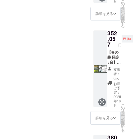
こ
月
記載の
あり ※
給状
払う必
ホーム
515,800
ポータ
1000W
の
リ
あるイ
適格請
況、製
要があ
ページ
円の
ブル電
モデル
タ
ー
ンボイ
求書発
造工程
りま
にて追
40%OF
源
×1台 ●
ン
詳細を見る
を
スが必
行事業
上の都
す。ご
加の離
F ※箱入
「EMR
イープ
選
択
要な場
者登録
合等に
注意く
島送料
り(ハン
310」
ラスミ
す
る
合は、
番号の
より出
ださ
11,000
ドル
×1台 ●
ライ 電
352
実行者
記載の
荷時期
い。 ※
円(税込
バーと
カ
動キッ
に直接
あるイ
が遅れ
組立完
み)をお
前輪の
ラー：
クス
,05
残り5
お問合
ンボイ
る場合
成車の
払う必
取付け
アバン
クー
7
円
せくだ
スが必
があり
お届け
要があ
が必要)
ブラッ
ター
さい。
要な場
ます。
はオー
りま
での送
ク
【Me】
【春の
合は、
●原動機
プショ
す。ご
料
or サ
原付一
袋 限定
実行者
付自転
ンで別
注意く
23,600
ンド
種
5台】 ●
に直接
車販売
に購入
ださ
円を含
ベー
or【Life
イープ
支援
お問合
証明書
する必
い。 ※
んだ金
ジュ
】特定
ラスミ
者：
せくだ
を含む
要があ
組立完
額で
(RHINO
小型原
ライ
0人
さい。
●適格請
りま
成車の
す。 ※
Aのサ
付×1台
RHINO
お届
求書発
す。 ※
お届け
離島
ドル色
●カ
A / 電動
け予
行事業
製品の
はオー
（北海
はブ
ラー：
バイク
定：
者登録
品質向
プショ
道、沖
ラック
アバン
原付二
2025
年10
番号：
上と改
ンで別
縄、離
になり
ブラッ
種
こ
月
あり ※
良によ
に購入
島在住
ます。
ク
1000W
の
リ
適格請
り、デ
する必
の方向
オープ
or サ
モデル
タ
ー
求書発
ザイ
要があ
け）の
ション
ンド
×1台 ●
ン
詳細を見る
を
行事業
ン・仕
りま
追加送
でブラ
ベー
イープ
選
択
者登録
様は変
す。 ※
料は
ウン色
ジュ
ラスミ
す
る
番号の
更にな
製品の
CAMPF
に変更
(RHINO
ライ 電
380
記載の
る可能
品質向
IREをご
できま
Aのサ
動キッ