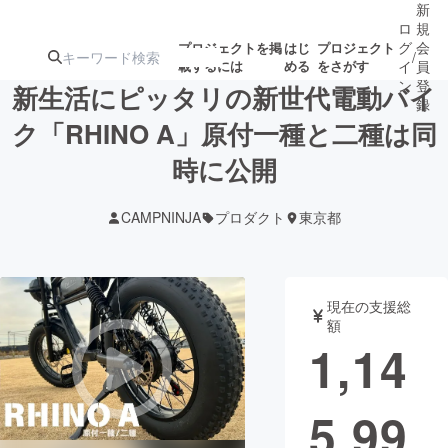
新
ロ
規
グ
会
プロジェクトを掲
はじ
プロジェクト
/
載するには
める
をさがす
イ
員
ン
登
新生活にピッタリの新世代電動バイ
録
ク「RHINO A」原付一種と二種は同
時に公開
人気のプロ
注目のリ
注目の新着プロ
募集終了が近いプ
もうすぐ公開
ジェクト
ターン
ジェクト
ロジェクト
されます
CAMPNINJA
プロダクト
東京都
アート・写真
音楽
現在の支援総
テクノロジー・ガジェット
ゲーム・サ
額
1,14
映像・映画
書籍・雑誌
5,99
ビジネス・起業
チャレンジ