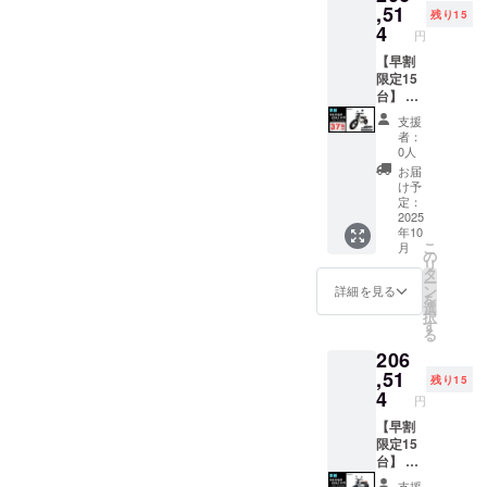
注意く
IREをご
バーと
ル色は
,51
残り15
ださ
注文さ
前輪の
ブラッ
4
円
い。 ※
れた
取付け
クにな
組立完
後、商
が必要)
りま
【早割
成車の
品を発
での送
す。
限定15
お届け
送する
料
オープ
台】 ●
はオー
一週間
18,800
ション
イープ
支援
プショ
前に弊
円を含
でブラ
ラスミ
者：
ンで別
社の
んだ金
ウン色
ライ
0人
に購入
ホーム
額で
に変更
RHINO
お届
する必
ページ
す。 ※
できま
A / 電動
け予
要があ
にて追
離島
す。) ●
バイク
定：
りま
加の離
（北海
一般販
原付一
2025
年10
す。 ※
島送料
道、沖
売予定
種500W
こ
月
製品の
11,000
縄、離
価格：
モデル
の
リ
品質向
円(税込
島在住
327,800
×1台 ●
タ
ー
上と改
み)をお
の方向
円の
カ
ン
詳細を見る
を
良によ
払う必
け）の
40%OF
ラー：
選
択
り、デ
要があ
追加送
F ※箱入
サンド
す
る
ザイ
りま
料は
り(ハン
ベー
206
ン・仕
す。ご
CAMPF
ドル
ジュ (サ
様は変
注意く
IREをご
バーと
ドル色
,51
残り15
更にな
ださ
注文さ
前輪の
はブ
4
円
る可能
い。 ※
れた
取付け
ラック
性もご
組立完
後、商
が必要)
になり
【早割
ざいま
成車の
品を発
での送
ます。
限定15
す。
お届け
送する
料
オープ
台】 ●
ご了承
はオー
一週間
18,800
ション
イープ
支援