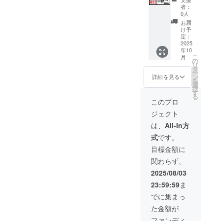
行事業
ます。
ンで別
追加送
円を含
ベー
になり
ラスミ
者：
者登録
●原動機
に購入
料は
んだ金
ジュ
ます。
ライ
0人
番号：
付自転
する必
CAMPF
額で
(RHINO
オープ
RHINO
お届
あり ※
車販売
要があ
IREをご
す。 ※
Aのサ
ション
A / 電動
け予
適格請
証明書
りま
注文さ
離島の
ドル色
でブラ
バイク
定：
求書発
を含む
す。 ※
れた
追加送
はブ
ウン色
原付二
2025
年10
行事業
●適格請
製品の
後、商
料は別
ラック
に変更
種
こ
月
者登録
求書発
品質向
品を発
に払う
になり
できま
1000W
の
リ
番号の
行事業
上と改
送する
必要が
ます。
す。) ●
モデル
タ
ー
記載の
者登録
良によ
一週間
ありま
オープ
一般販
×2台 ●
ン
詳細を見る
を
あるイ
番号：
り、デ
前に弊
す。 ※
ション
売予定
カ
選
択
ンボイ
あり ※
ザイ
社の
組立完
でブラ
価格：
ラー：
す
る
スが必
適格請
ン・仕
ホーム
成車の
ウン色
655,600
アバン
このプロ
要な場
求書発
様は変
ページ
お届け
に変更
円の
ブラッ
ジェクト
合は、
行事業
更にな
にて追
はオー
できま
42%OF
ク
実行者
者登録
る可能
加の離
プショ
す。) ●
F ※箱入
or サ
は、
All-In方
に直接
番号の
性もご
島送料
ンで別
一般販
り(ハン
ンド
式
です。
お問合
記載の
ざいま
11,000
に購入
売予定
ドル
ベー
せくだ
あるイ
す。
円(税込
する必
価格：
バーと
ジュ (サ
目標金額に
さい。
ンボイ
ご了承
み)をお
要があ
704,115
前輪の
ドル色
関わらず、
スが必
くださ
払う必
りま
円の
取付け
はブ
要な場
い。 ※
要があ
す。 ※
50%OF
が必要)
ラック
2025/08/03
合は、
ご注文
りま
製品の
F ※箱入
での送
になり
23:59:59
ま
実行者
状況、
す。ご
品質向
り(ハン
料
ます。
に直接
使用部
注意く
上と改
ドル
37,600
オープ
でに集まっ
お問合
材の供
ださ
良によ
バーと
円を含
ション
た金額が
せくだ
給状
い。 ※
り、デ
前輪の
んだ金
でブラ
さい。
況、製
組立完
ザイ
取付け
額で
ウン色
ファンディ