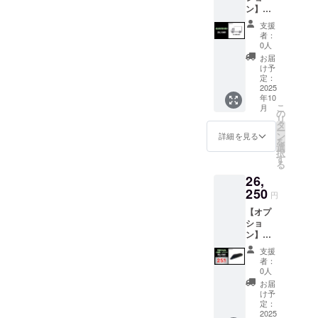
ン】組
体のお
一緒に
数多くの
立完成
届け予
配送予
支援
ユーザーと
車お届
定日に
定で
者：
け 2025
の対話をも
一緒に
す。 ※
0人
年07月
配送予
予備充
お届
とに、“移
末まで
定で
電器は
け予
動”だけでな
にお届
す。 ※
定：
本商品
け予定
2025
オープ
く、“休
は付き
年10
です。
ション
ません
息”や“体
こ
月
●100%
品は商
の
のでご
リ
験”の質まで
組立済
品本体
タ
注意く
ー
みでの
は付き
ン
ださい
詳細を見る
高める製品
を
配送希
ません
選
※PSE
択
を創造して
望の場
のでご
す
マーク
る
合、こ
いきます。
注意く
（その
26,
ちらの
ださい
他法定
日本発のア
オプ
250
▼対応
表示を
円
ウトドアギ
ション
車種 ・
含む）
【オプ
を本体
RHINO
アを、世界
表示済
ショ
とあわ
B（500
み
へ。
ン】
せてご
w 原付
RHINO
新しいライ
購入く
一種 電
支援
B 16Ah
ださ
動バイ
者：
フスタイル
標準
い。 ※
ク） ・
0人
と価値を提
バッテ
通常の
RHINO
お届
リー ●
配送で
案し、
B（100
け予
一般販
は85%
定：
0w 原付
より豊かな
売予定
2025
組立済
二種 電