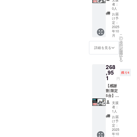
お問合
証明書
性もご
はオー
一週間
一般販
ション
ラスミ
者：
せくだ
を含● ●
ざいま
プショ
前に弊
売予定
でブラ
ライ
0人
さい。
適格請
す。
ンで別
社の
価格：
ウン色
RHINO
お届
求書発
ご了承
に購入
ホーム
403,710
に変更
A / 電動
け予
行事業
くださ
する必
ページ
円の
できま
バイク
定：
者登録
い。 ※
要があ
にて追
42%OF
す。) ●
原付二
2025
年10
番号：
ご注文
りま
加の離
F ※箱入
一般販
種
こ
月
あり ※
状況、
す。 ※
島送料
り(ハン
売予定
1000W
の
リ
適格請
使用部
製品の
11,000
ドル
価格：
モデル
タ
ー
求書発
材の供
品質向
円(税込
バーと
387,800
×1台 ●
ン
詳細を見る
を
行事業
給状
上と改
み)をお
前輪の
円の
カ
選
択
者登録
況、製
良によ
払う必
取付け
37%OF
ラー：
す
る
番号の
造工程
り、デ
要があ
が必要)
F ※箱入
アバン
268
記載の
上の都
ザイ
りま
での送
り(ハン
ブラッ
あるイ
合等に
ン・仕
す。ご
料
ドル
ク (サド
,95
残り4
ンボイ
より出
様は変
注意く
23,600
バーと
ル色は
1
円
スが必
荷時期
更にな
ださ
円を含
前輪の
ブラッ
要な場
が遅れ
る可能
い。 ※
んだ金
取付け
クにな
【感謝
合は、
る場合
性もご
組立完
額で
が必要)
りま
割 限定
実行者
があり
ざいま
成車の
す。 ※
での送
す。
5台】 ●
に直接
ます。
す。
お届け
離島
料
オープ
イープ
支援
お問合
●原動機
ご了承
はオー
（北海
18,800
ション
ラスミ
者：
せくだ
付自転
くださ
プショ
道、沖
円を含
でブラ
ライ
1人
さい。
車販売
い。 ※
ンで別
縄、離
んだ金
ウン色
RHINO
お届
証明書
ご注文
に購入
島在住
額で
に変更
A / 電動
け予
を含む
状況、
する必
の方向
す。 ※
できま
バイク
定：
●適格請
使用部
要があ
け）の
離島
す。) ●
原付二
2025
年10
求書発
材の供
りま
追加送
（北海
一般販
種