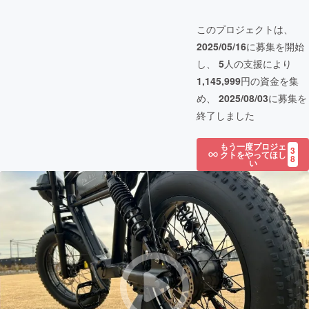
このプロジェクトは、
2025/05/16
に募集を開始
し、
5
人の支援により
1,145,999
円の資金を集
め、
2025/08/03
に募集を
終了しました
もう一度プロジェ
3
クトをやってほし
8
い