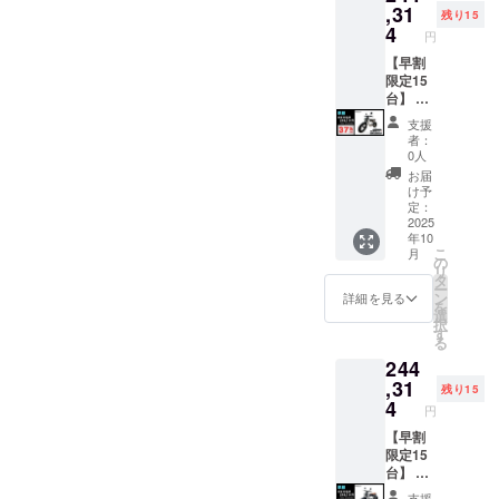
ンボイ
が遅れ
ン・仕
払う必
CAMPF
ドル
ポータ
,31
残り15
スが必
る場合
様は変
要があ
IREをご
バーと
ブル
4
円
要な場
があり
更にな
りま
注文さ
前輪の
「EMR
合は、
ます。
る可能
す。ご
れた
取付け
310」
【早割
実行者
●原動機
性もご
注意く
後、商
が必要)
×1台 ●
限定15
に直接
付自転
ざいま
ださ
品を発
での送
カ
台】 ●
お問合
車販売
す。
い。 ※
送する
料
ラー：
イープ
支援
せくだ
証明書
ご了承
組立完
一週間
18,800
アバン
ラスミ
者：
さい。
を含む
くださ
成車の
前に弊
円を含
ブラッ
ライ
0人
●適格請
い。 ※
お届け
社の
んだ金
ク
RHINO
お届
求書発
ご注文
はオー
ホーム
額で
or サ
A / 電動
け予
行事業
状況、
プショ
ページ
す。 ※
ンド
バイク
定：
者登録
使用部
ンで別
にて追
離島
ベー
原付二
2025
年10
番号：
材の供
に購入
加の離
（北海
ジュ
種
こ
月
あり ※
給状
する必
島送料
道、沖
(RHINO
1000W
の
リ
適格請
況、製
要があ
11,000
縄、離
Aのサ
モデル
タ
ー
求書発
造工程
りま
円(税込
島在住
ドル色
×1台 ●
ン
詳細を見る
を
行事業
上の都
す。 ※
み)をお
の方向
はブ
カ
選
択
者登録
合等に
製品の
払う必
け）の
ラック
ラー：
す
る
番号の
より出
品質向
要があ
追加送
になり
サンド
244
記載の
荷時期
上と改
りま
料は
ます。
ベー
あるイ
が遅れ
良によ
す。ご
CAMPF
オープ
ジュ (サ
,31
残り15
ンボイ
る場合
り、デ
注意く
IREをご
ション
ドル色
4
円
スが必
があり
ザイ
ださ
注文さ
でブラ
はブ
要な場
ます。
ン・仕
い。 ※
れた
ウン色
ラック
【早割
合は、
●原動機
様は変
組立完
後、商
に変更
になり
限定15
実行者
付自転
更にな
成車の
品を発
できま
ます。
台】 ●
に直接
車販売
る可能
お届け
送する
す。) ●
オープ
イープ
支援