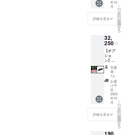
年10
時間と空間
価格：
みのお
動バイ
こ
月
35,000
届けと
の
ク）
を皆さまに
リ
円の
なりま
タ
ー
お届けしま
25%OF
す。 ※
ン
詳細を見る
を
F ・
す。
北海
選
択
イープ
道・沖
す
る
ラスミ
縄・離
そんな精神
32,
ライ
島への
RHINO
250
お届け
をモノづく
円
B専用の
にはご
りに込め
【オプ
16Ah標
利用で
ショ
て、私たち
準バッ
きませ
ン】
テリー
ん。 ●
はプロダク
RHINO
です。
適格請
支援
トを開発し
B
※車体に
求書発
者：
21.5Ah
は16Ah
ています。
行事業
1人
大容量
バッテ
者登録
お届
常の喧騒か
バッテ
リーを
番号：
け予
ら一歩離
リー ●
標準装
定：
あり ※
一般販
2025
備して
適格請
れ、心と体
年10
売予定
いま
求書発
こ
を整える。
月
価格：
す。 ※
の
行事業
リ
43,000
CAMPNINJA
電動バ
タ
者登録
ー
円の
イク本
ン
番号の
詳細を見る
は、現代人
を
25%OF
体のお
選
記載の
択
のための“静
F ・
届け予
す
あるイ
る
イープ
定日に
かな冒険”を
ンボイ
190
ラスミ
一緒に
スが必