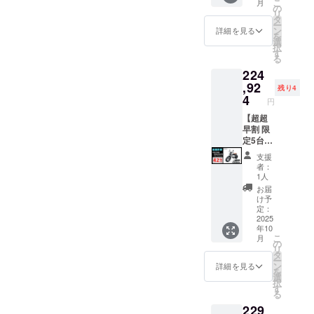
こ
月
適格請
況、製
製品の
11,000
縄、離
価格：
1000W
の
リ
求書発
造工程
品質向
円(税込
島在住
327,800
モデル
タ
ー
行事業
上の都
上と改
み)をお
の方向
円の
×1台 ●
ン
詳細を見る
を
者登録
合等に
良によ
払う必
け）の
37%OF
カ
選
択
番号の
より出
り、デ
要があ
追加送
F ※箱入
ラー：
す
る
記載の
荷時期
ザイ
りま
料は
り(ハン
サンド
224
あるイ
が遅れ
ン・仕
す。ご
CAMPF
ドル
ベー
ンボイ
る場合
様は変
注意く
IREをご
バーと
ジュ (サ
,92
残り4
スが必
があり
更にな
ださ
注文さ
前輪の
ドル色
4
円
要な場
ます。
る可能
い。 ※
れた
取付け
はブ
合は、
●原動機
性もご
組立完
後、商
が必要)
ラック
【超超
実行者
付自転
ざいま
成車の
品を発
での送
になり
早割 限
に直接
車販売
す。
お届け
送する
料
ます。
定5台】
お問合
証明書
ご了承
はオー
一週間
18,800
オープ
●イープ
支援
せくだ
を含む
くださ
プショ
前に弊
円を含
ション
ラスミ
者：
さい。
●適格請
い。 ※
ンで別
社の
んだ金
でブラ
ライ
1人
求書発
ご注文
に購入
ホーム
額で
ウン色
RHINO
お届
行事業
状況、
する必
ページ
す。 ※
に変更
A / 電動
け予
者登録
使用部
要があ
にて追
離島
できま
バイク
定：
番号：
材の供
りま
加の離
（北海
す。) ●
原付二
2025
年10
あり ※
給状
す。 ※
島送料
道、沖
一般販
種
こ
月
適格請
況、製
製品の
11,000
縄、離
売予定
1000W
の
リ
求書発
造工程
品質向
円(税込
島在住
価格：
モデル
タ
ー
行事業
上の都
上と改
み)をお
の方向
387,800
×1台 ●
ン
詳細を見る
を
者登録
合等に
良によ
払う必
け）の
円の
カ
選
択
番号の
より出
り、デ
要があ
追加送
42%OF
ラー：
す
る
記載の
荷時期
ザイ
りま
料は
F ※箱入
アバン
229
あるイ
が遅れ
ン・仕
す。ご
CAMPF
り(ハン
ブラッ