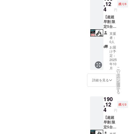
サポートし
ライ
,12
配送予
要な場
残り5
ます。
RHINO
定で
4
合は、
円
B専用の
す。 ※
Makuak
21.5Ah
【超超
予備
eメッ
あなたにい
大容量
早割 限
バッテ
セージ
バッテ
定5台】
い未来をプ
リーは
にて実
リーで
●イープ
本商品
行者に
ラス＝イー
支援
す。 ※
ラスミ
は付き
直接お
者：
プラスミラ
車体に
ライ
ません
問合せ
0人
は16Ah
RHINO
のでご
くださ
お届
バッテ
A / 電動
注意く
い。
け予
リーを
バイク
ださい
定：
標準装
原付一
2025
※PSE
年10
備して
種500W
マーク
こ
月
いま
モデル
（その
の
リ
す。 ※
×1台 ●
他法定
タ
ー
電動バ
カ
表示を
ン
詳細を見る
を
イク本
ラー：
含む）
選
択
体のお
サンド
表示済
す
る
届け予
ベー
み ▼対
190
定日に
ジュ (サ
応車種
一緒に
ドル色
,12
・
残り3
配送予
はブ
RHINO
4
円
定で
ラック
B（500
す。 ※
になり
【超超
w 原付
オープ
ます。
早割 限
一種 電
ション
オープ
定5台】
動バイ
品は商
ション
●イープ
ク） ・
支援