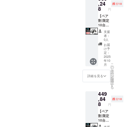
あるイ
性もご
上と改
注文さ
す。) ●
ドル色
クス
,24
残り10
ンボイ
ざいま
良によ
れた
一般販
はブ
クー
8
円
スが必
す。
り、デ
後、商
売予定
ラック
ター
要な場
ご了承
ザイ
品を発
価格：
になり
【Me】
【ペア
合は、
くださ
ン・仕
送する
644,115
ます。
原付一
割 限定
実行者
い。 ※
様は変
一週間
円の
オープ
種
10台】
に直接
ご注文
更にな
前に弊
50%OF
ション
or【Life
●イープ
支援
お問合
状況、
る可能
社の
F ※箱入
でブラ
】特定
ラスミ
者：
せくだ
使用部
性もご
ホーム
り(ハン
ウン色
小型原
ライ
0人
さい。
材の供
ざいま
ページ
ドル
に変更
付×1台
RHINO
お届
給状
す。
にて追
バーと
できま
●イープ
A / 電動
け予
況、製
ご了承
加の離
前輪の
す。) ●
ラスミ
バイク
定：
造工程
くださ
島送料
取付け
一般販
ライ ア
原付一
2025
年10
上の都
い。 ※
11,000
が必要)
売予定
ドベン
種500W
こ
月
合等に
ご注文
円(税込
での送
価格：
チャー
モデル
の
リ
より出
状況、
み)をお
料
575,800
ポータ
×2台 ●
タ
ー
荷時期
使用部
払う必
23,600
円の
ブル電
カ
ン
詳細を見る
を
が遅れ
材の供
要があ
円を含
40%OF
源
ラー：
選
択
る場合
給状
りま
んだ金
F ※箱入
「EMR
アバン
す
る
があり
況、製
す。ご
額で
り(ハン
310」
ブラッ
449
ます。
造工程
注意く
す。 ※
ドル
×1台 ●
ク
●原動機
上の都
ださ
離島
バーと
カ
or サ
,84
残り10
付自転
合等に
い。 ※
（北海
前輪の
ラー：
ンド
8
円
車販売
より出
組立完
道、沖
取付け
アバン
ベー
証明書
荷時期
成車の
縄、離
が必要)
ブラッ
ジュ (サ
【ペア
を含む
が遅れ
お届け
島在住
での送
ク
ドル色
割 限定
●適格請
る場合
はオー
の方向
料
or サ
はブ
10台】
求書発
があり
プショ
け）の
23,600
ンド
ラック
●イープ
支援