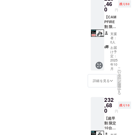
ンボイ
る場合
様は変
注意く
IREをご
ドル
ク (サド
,46
残り50
スが必
があり
更にな
ださ
注文さ
バーと
ル色は
0
円
要な場
ます。
る可能
い。 ※
れた
前輪の
ブラッ
合は、
●原動機
性もご
組立完
後、商
取付け
クにな
【CAM
実行者
付自転
ざいま
成車の
品を発
が必要)
りま
PFIRE
に直接
車販売
す。
お届け
送する
での送
す。
割 限定
お問合
証明書
ご了承
はオー
一週間
料
オープ
50台】
支援
せくだ
を含む
くださ
プショ
前に弊
18,800
ション
●イープ
者：
さい。
●適格請
い。 ※
ンで別
社の
円を含
でブラ
ラスミ
0人
求書発
ご注文
に購入
ホーム
んだ金
ウン色
ライ
お届
行事業
状況、
する必
ページ
額で
に変更
RHINO
け予
者登録
使用部
要があ
にて追
す。 ※
できま
A / 電動
定：
番号：
材の供
りま
加の離
離島
す。) ●
バイク
2025
年10
あり ※
給状
す。 ※
島送料
（北海
一般販
原付一
こ
月
適格請
況、製
製品の
11,000
道、沖
売予定
種500W
の
リ
求書発
造工程
品質向
円(税込
縄、離
価格：
モデル
タ
ー
行事業
上の都
上と改
み)をお
島在住
387,800
×1台 ●
ン
詳細を見る
を
者登録
合等に
良によ
払う必
の方向
円の
カ
選
択
番号の
より出
り、デ
要があ
け）の
42%OF
ラー：
す
る
記載の
荷時期
ザイ
りま
追加送
F ※箱入
サンド
232
あるイ
が遅れ
ン・仕
す。ご
料は
り(ハン
ベー
ンボイ
る場合
様は変
注意く
CAMPF
ドル
ジュ
,68
残り10
スが必
があり
更にな
ださ
IREをご
バーと
or ア
0
円
要な場
ます。
る可能
い。 ※
注文さ
前輪の
バンブ
合は、
●原動機
性もご
組立完
れた
取付け
ラック
【超早
実行者
付自転
ざいま
成車の
後、商
が必要)
(サドル
割 限定
に直接
車販売
す。
お届け
品を発
での送
色はブ
10台】
お問合
証明書
ご了承
はオー
送する
料
ラック
●イープ
支援