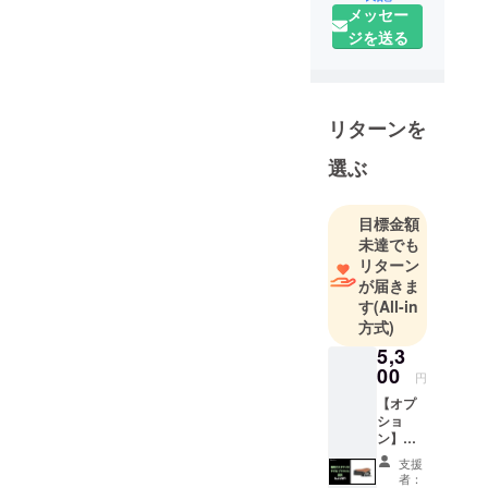
湾フェスティバル開催日：
メッセー
活動を展開
2025年6月19日（木）〜22
ジを送る
しておりま
日（日）10:00～21:00(最終
す。特に、
電動モビリ
日のみ19:00まで)会場：東
ティのライ
リターンを
京・上野恩賜公園公式サイ
ンナップで
ト：https://taiwanfes.org/特
選ぶ
ある
別企画：展示車 各モデル1
【RHINO】
【ME】
台限定「超買得イベント」
目標金額
【LIFE】
未達でも
開催！本イベントは、日本
は、日常の
リターン
と台湾の文化交流をテーマ
が届きま
移動手段と
す
(All-in
してはもち
に、グルメ・音楽・観光・
方式)
ろんのこ
ものづくりなどが集結する
5,3
と、週末の
日本国内では大規模な国際
00
円
アウトドア
フェスティバルです。私た
【オプ
シーンや
ショ
キャンプ場
ちは現在ご応援いただいて
ン】
でも数多く
RHINO
いる最新の電動モビリティ
支援
B専用カ
のお客様に
者：