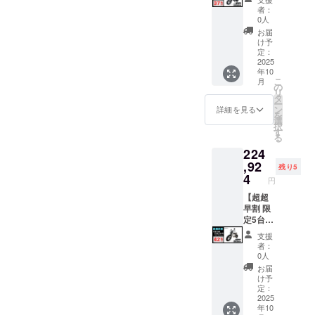
くださ
プショ
前に弊
円を含
でブラ
ラスミ
者：
い。 ※
ンで別
社の
んだ金
ウン色
ライ
0人
ご注文
に購入
ホーム
額で
に変更
RHINO
お届
状況、
する必
ページ
す。 ※
できま
A / 電動
け予
使用部
要があ
にて追
離島
す。) ●
バイク
定：
材の供
りま
加の離
（北海
一般販
原付一
2025
年10
給状
す。 ※
島送料
道、沖
売予定
種500W
こ
月
況、製
製品の
11,000
縄、離
価格：
モデル
の
リ
造工程
品質向
円(税込
島在住
327,800
×1台 ●
タ
ー
上の都
上と改
み)をお
の方向
円の
カ
ン
詳細を見る
を
合等に
良によ
払う必
け）の
37%OF
ラー：
選
択
より出
り、デ
要があ
追加送
F ※箱入
アバン
す
る
荷時期
ザイ
りま
料は
り(ハン
ブラッ
224
が遅れ
ン・仕
す。ご
CAMPF
ドル
ク (サド
る場合
様は変
注意く
IREをご
バーと
ル色は
,92
残り5
があり
更にな
ださ
注文さ
前輪の
ブラッ
4
円
ます。
る可能
い。 ※
れた
取付け
クにな
●原動機
性もご
組立完
後、商
が必要)
りま
【超超
付自転
ざいま
成車の
品を発
での送
す。
早割 限
車販売
す。
お届け
送する
料
オープ
定5台】
証明書
ご了承
はオー
一週間
18,800
ション
●イープ
支援
を含む
くださ
プショ
前に弊
円を含
でブラ
ラスミ
者：
●適格請
い。 ※
ンで別
社の
んだ金
ウン色
ライ
0人
求書発
ご注文
に購入
ホーム
額で
に変更
RHINO
お届
行事業
状況、
する必
ページ
す。 ※
できま
A / 電動
け予
者登録
使用部
要があ
にて追
離島
す。) ●
バイク
定：
番号：
材の供
りま
加の離
（北海
一般販
原付二
2025
年10
あり ※
給状
す。 ※
島送料
道、沖
売予定
種