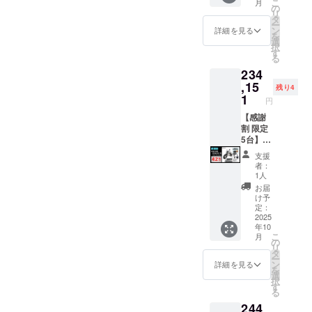
こ
月
適格請
況、製
す。 ※
島送料
す。 ※
売予定
1000W
の
リ
求書発
造工程
製品の
11,000
離島
価格：
モデル
タ
ー
行事業
上の都
品質向
円(税込
（北海
387,800
×1台 ●
ン
詳細を見る
を
者登録
合等に
上と改
み)をお
道、沖
円の
カ
選
択
番号の
より出
良によ
払う必
縄、離
40%OF
ラー：
す
る
記載の
荷時期
り、デ
要があ
島在住
F ※箱入
アバン
234
あるイ
が遅れ
ザイ
りま
の方向
り(ハン
ブラッ
ンボイ
る場合
ン・仕
す。ご
け）の
ドル
ク (サド
,15
残り4
スが必
があり
様は変
注意く
追加送
バーと
ル色は
1
円
要な場
ます。
更にな
ださ
料は
前輪の
ブラッ
合は、
●原動機
る可能
い。 ※
CAMPF
取付け
クにな
【感謝
実行者
付自転
性もご
組立完
IREをご
が必要)
りま
割 限定
に直接
車販売
ざいま
成車の
注文さ
での送
す。
5台】 ●
お問合
証明書
す。
お届け
れた
料
オープ
イープ
支援
せくだ
を含む
ご了承
はオー
後、商
18,800
ション
ラスミ
者：
さい。
●適格請
くださ
プショ
品を発
円を含
でブラ
ライ
1人
求書発
い。 ※
ンで別
送する
んだ金
ウン色
RHINO
お届
行事業
ご注文
に購入
一週間
額で
に変更
A / 電動
け予
者登録
状況、
する必
前に弊
す。 ※
できま
バイク
定：
番号：
使用部
要があ
社の
離島
す。) ●
原付一
2025
年10
あり ※
材の供
りま
ホーム
（北海
一般販
種500W
こ
月
適格請
給状
す。 ※
ページ
道、沖
売予定
モデル
の
リ
求書発
況、製
製品の
にて追
縄、離
価格：
×1台 ●
タ
ー
行事業
造工程
品質向
加の離
島在住
387,800
イープ
ン
詳細を見る
を
者登録
上の都
上と改
島送料
の方向
円の
ラスミ
選
択
番号の
合等に
良によ
11,000
け）の
40%OF
ライ ア
す
る
記載の
より出
り、デ
円(税込
追加送
F ※箱入
ドベン
244
あるイ
荷時期
ザイ
み)をお
料は
り(ハン
チャー