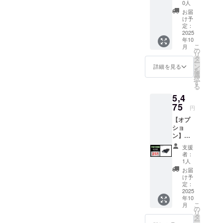
スタマ
製品を、実際にご覧いただ
0人
ご愛用いた
イズサ
お届
ける機会として、ブースに
だいていま
ドル ブ
け予
ラウン
定：
す。そうし
て展示・紹介いたします。
●イープ
2025
た実体験に
年10
ラスミ
さらに今回は、**展示車両各
こ
月
ライ
裏付けられ
の
リ
RHINO
モデル1台限定の「超買得イ
タ
たニーズと
ー
B専用の
ン
詳細を見る
を
お客様の声
ベント」**も実施予定！普段
カスタ
選
択
マイズ
す
をもとに、
では手に入らない特別価格
る
サドル
私たちは新
5,4
です。
でのご提供となりますの
たな挑戦を
※車体に
75
円
ついて
で、ぜひお見逃しなく！
決意しまし
【オプ
ある標
た。
ショ
準装備
ン】
のサド
それが、ア
イープ
ルブ
支援
ウトドアギ
ラスミ
ラック
者：
アブランド
ライ電
カラー
1人
動バイ
との交
「CAMPNIN
お届
クBシ
換にな
け予
JA」の立ち
リーズ
りま
定：
兼用の
2025
上げです。
す。 ※
年10
予備用
オープ
こ
月
急速充
ション
の
リ
【“静け
電器 ●
品は商
タ
ー
一般販