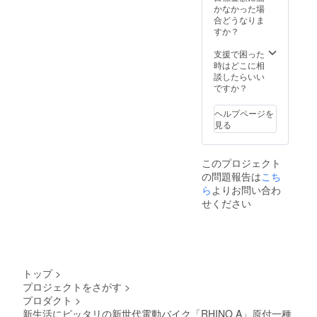
スが必
使用部
証明書
ページ
払う必
の方向
かなかった場
要な場
材の供
を含む
にて追
要があ
け）の
合どうなりま
合は、
給状
●適格請
加の離
りま
追加送
すか？
実行者
況、製
求書発
島送料
す。ご
料は
に直接
造工程
行事業
11,000
注意く
CAMPF
支援で困った
お問合
上の都
者登録
円(税込
ださ
IREをご
時はどこに相
せくだ
合等に
番号：
み)をお
い。 ※
注文さ
談したらいい
さい。
より出
あり ※
払う必
組立完
れた
ですか？
荷時期
適格請
要があ
成車の
後、商
が遅れ
求書発
りま
お届け
品を発
ヘルプページを
る場合
行事業
す。ご
はオー
送する
見る
があり
者登録
注意く
プショ
一週間
ます。
番号の
ださ
ンで別
前に弊
●原動機
記載の
い。 ※
に購入
社の
このプロジェクト
付自転
あるイ
組立完
する必
ホーム
の問題報告は
車販売
ンボイ
成車の
要があ
ページ
こち
証明書
スが必
お届け
りま
にて追
ら
よりお問い合わ
を含む
要な場
はオー
す。 ※
加の離
せください
●適格請
合は、
プショ
製品の
島送料
求書発
実行者
ンで別
品質向
11,000
行事業
に直接
に購入
上と改
円(税込
者登録
お問合
する必
良によ
み)をお
番号：
せくだ
要があ
り、デ
払う必
あり ※
さい。
りま
ザイ
要があ
トップ
>
適格請
す。 ※
ン・仕
りま
プロジェクトをさがす
>
求書発
製品の
様は変
す。ご
プロダクト
>
行事業
品質向
更にな
注意く
者登録
上と改
る可能
ださ
新生活にピッタリの新世代電動バイク「RHINO A」原付一種