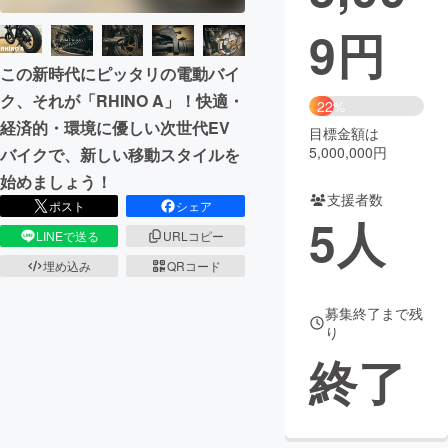
9
円
まちづくり・地域活性化
この新時代にピッタリの電動バイ
CAMPFIRE for Social Good
CAMPFIRE Creation
ク、それが「RHINO A」！快適・
22%
経済的・環境に優しい次世代EV
CAMPFIREふるさと納税
machi-ya
コミュニティ
目標金額は
5,000,000円
バイクで、新しい移動スタイルを
始めましょう！
支援者数
ポスト
シェア
5
人
LINEで送る
URLコピー
埋め込み
QRコード
募集終了まで残
り
終了