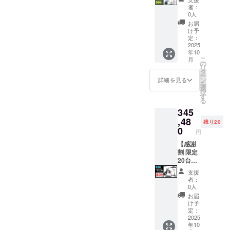
お問合
材の供
ご了承
はオー
す。 ※
取付け
小型原
ラスミ
者：
せくだ
給状
くださ
プショ
離島
が必要)
付×1台
ライ
0人
さい。
況、製
い。 ※
ンで別
（北海
での送
●カ
RHINO
お届
造工程
ご注文
に購入
道、沖
料
ラー：
A / 電動
け予
上の都
状況、
する必
縄、離
18,800
アバン
バイク
定：
合等に
使用部
要があ
島在住
円を含
ブラッ
原付一
2025
年10
より出
材の供
りま
の方向
んだ金
ク
種500W
こ
月
荷時期
給状
す。 ※
け）の
額で
or サ
モデル
の
リ
が遅れ
況、製
製品の
追加送
す。 ※
ンド
×1台 ●
タ
ー
る場合
造工程
品質向
料は
離島
ベー
イープ
ン
詳細を見る
を
があり
上の都
上と改
CAMPF
（北海
ジュ
ラスミ
選
択
ます。
合等に
良によ
IREをご
道、沖
(RHINO
ライ 電
す
る
●原動機
より出
り、デ
注文さ
縄、離
Aのサ
動キッ
345
付自転
荷時期
ザイ
れた
島在住
ドル色
クス
車販売
が遅れ
ン・仕
後、商
の方向
はブ
クー
,48
残り20
証明書
る場合
様は変
品を発
け）の
ラック
ター
0
円
を含む
があり
更にな
送する
追加送
になり
【Me】
●適格請
ます。
る可能
一週間
料は
ます。
原付一
【感謝
求書発
●原動機
性もご
前に弊
CAMPF
オープ
種
割 限定
行事業
付自転
ざいま
社の
IREをご
ション
or【Life
20台】
者登録
車販売
す。
ホーム
注文さ
でブラ
】特定
●イープ
支援
番号：
証明書
ご了承
ページ
れた
ウン色
小型原
ラスミ
者：
あり ※
を含む
くださ
にて追
後、商
に変更
付×1台
ライ
0人
適格請
●適格請
い。 ※
加の離
品を発
できま
●イープ
RHINO
お届
求書発
求書発
ご注文
島送料
送する
す。) ●
ラスミ
A / 電動
け予
行事業
行事業
状況、
11,000
一週間
一般販
ライ ア
バイク
定：
者登録
者登録
使用部
円(税込
前に弊
売予定
ドベン
原付二
2025
年10
番号の
番号：
材の供
み)をお
社の
価格：
チャー
種