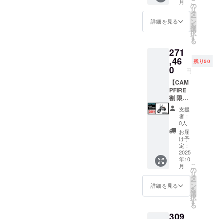
こ
月
行事業
給状
す。 ※
料は
道、沖
売予定
1000W
の
リ
者登録
況、製
製品の
CAMPF
縄、離
価格：
モデル
タ
ー
番号：
造工程
品質向
IREをご
島在住
387,800
×1台 ●
ン
詳細を見る
を
あり ※
上の都
上と改
注文さ
の方向
円の
イープ
選
択
適格請
合等に
良によ
れた
け）の
37%OF
ラスミ
す
る
求書発
より出
り、デ
後、商
追加送
F ※箱入
ライ ア
271
行事業
荷時期
ザイ
品を発
料は
り(ハン
ドベン
者登録
が遅れ
ン・仕
送する
CAMPF
ドル
チャー
,46
残り50
番号の
る場合
様は変
一週間
IREをご
バーと
ポータ
0
円
記載の
があり
更にな
前に弊
注文さ
前輪の
ブル電
あるイ
ます。
る可能
社の
れた
取付け
源
【CAM
ンボイ
●原動機
性もご
ホーム
後、商
が必要)
「EMR
PFIRE
スが必
付自転
ざいま
ページ
品を発
での送
310」
割 限定
要な場
車販売
す。
にて追
送する
料
×1台 ●
50台】
支援
合は、
証明書
ご了承
加の離
一週間
18,800
カ
●イープ
者：
実行者
を含む
くださ
島送料
前に弊
円を含
ラー：
ラスミ
0人
に直接
●適格請
い。 ※
11,000
社の
んだ金
アバン
ライ
お届
お問合
求書発
ご注文
円(税込
ホーム
額で
ブラッ
RHINO
け予
せくだ
行事業
状況、
み)をお
ページ
す。 ※
ク
A / 電動
定：
さい。
者登録
使用部
払う必
にて追
離島
or サ
バイク
2025
年10
番号：
材の供
要があ
加の離
（北海
ンド
原付二
こ
月
あり ※
給状
りま
島送料
道、沖
ベー
種
の
リ
適格請
況、製
す。ご
11,000
縄、離
ジュ
1000W
タ
ー
求書発
造工程
注意く
円(税込
島在住
(RHINO
モデル
ン
詳細を見る
を
行事業
上の都
ださ
み)をお
の方向
Aのサ
×1台 ●
選
択
者登録
合等に
い。 ※
払う必
け）の
ドル色
カ
す
る
番号の
より出
組立完
要があ
追加送
はブ
ラー：
309
記載の
荷時期
成車の
りま
料は
ラック
サンド