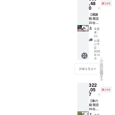
あるイ
が遅れ
お届け
す。ご
CAMPF
になり
ベー
,48
残り20
ンボイ
る場合
はオー
注意く
IREをご
ます。
ジュ
0
円
スが必
があり
プショ
ださ
注文さ
オープ
or ア
要な場
ます。
ンで別
い。 ※
れた
ション
バンブ
【感謝
合は、
●原動機
に購入
組立完
後、商
でブラ
ラック
割 限定
実行者
付自転
する必
成車の
品を発
ウン色
(サドル
20台】
に直接
車販売
要があ
お届け
送する
に変更
色はブ
●イープ
支援
お問合
証明書
りま
はオー
一週間
できま
ラック
ラスミ
者：
せくだ
を含む
す。 ※
プショ
前に弊
す。) ●
になり
ライ
0人
さい。
●適格請
製品の
ンで別
社の
一般販
ます。
RHINO
お届
求書発
品質向
に購入
ホーム
売予定
オープ
A / 電動
け予
行事業
上と改
する必
ページ
価格：
ション
バイク
定：
者登録
良によ
要があ
にて追
463,710
でブラ
原付一
2025
年10
番号：
り、デ
りま
加の離
円の
ウン色
種500W
こ
月
あり ※
ザイ
す。 ※
島送料
42%OF
に変更
モデル
の
リ
適格請
ン・仕
製品の
11,000
F ※箱入
できま
×1台 ●
タ
ー
求書発
様は変
品質向
円(税込
り(ハン
す。) ●
イープ
ン
詳細を見る
を
行事業
更にな
上と改
み)をお
ドル
一般販
ラスミ
選
択
者登録
る可能
良によ
払う必
バーと
売予定
ライ 電
す
る
番号の
性もご
り、デ
要があ
前輪の
価格：
動キッ
322
記載の
ざいま
ザイ
りま
取付け
387,800
クス
あるイ
す。
ン・仕
す。ご
が必要)
円の
クー
,05
残り30
ンボイ
ご了承
様は変
注意く
での送
30%OF
ター
7
円
スが必
くださ
更にな
ださ
料
F ※箱入
【Me】
要な場
い。 ※
る可能
い。 ※
23,600
り(ハン
原付一
【春の
合は、
ご注文
性もご
組立完
円を含
ドル
種
袋 限定
実行者
状況、
ざいま
成車の
んだ金
バーと
or【Life
30台】
に直接
使用部
す。
お届け
額で
前輪の
】特定
●イープ
支援