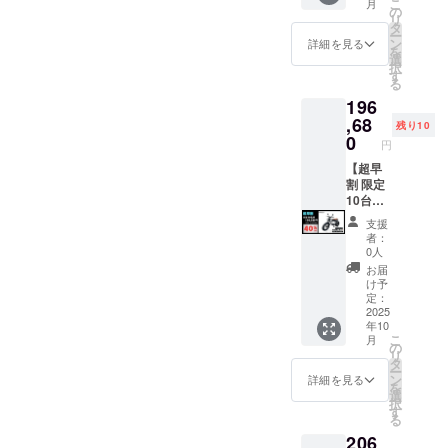
こ
月
縄、離
価格：
モデル
の
リ
島在住
327,800
×1台 ●
タ
ー
の方向
円の
カ
ン
詳細を見る
を
け）の
42%OF
ラー：
選
択
追加送
F ※箱入
サンド
す
る
料は
り(ハン
ベー
196
CAMPF
ドル
ジュ (サ
IREをご
バーと
ドル色
,68
残り10
注文さ
前輪の
はブ
0
円
れた
取付け
ラック
後、商
が必要)
になり
【超早
品を発
での送
ます。
割 限定
送する
料
オープ
10台】
一週間
18,800
ション
●イープ
支援
前に弊
円を含
でブラ
ラスミ
者：
社の
んだ金
ウン色
ライ
0人
ホーム
額で
に変更
RHINO
お届
ページ
す。 ※
できま
A / 電動
け予
にて追
離島
す。) ●
バイク
定：
加の離
（北海
一般販
原付一
2025
年10
島送料
道、沖
売予定
種500W
こ
月
11,000
縄、離
価格：
モデル
の
リ
円(税込
島在住
327,800
×1台 ●
タ
ー
み)をお
の方向
円の
カ
ン
詳細を見る
を
払う必
け）の
40%OF
ラー：
選
択
要があ
追加送
F ※箱入
アバン
す
る
りま
料は
り(ハン
ブラッ
206
す。ご
CAMPF
ドル
ク (サド