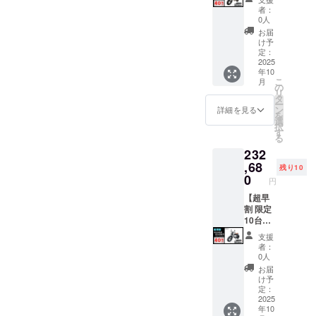
せくだ
を含む
くださ
プショ
一週間
18,800
になり
ラスミ
者：
さい。
●適格請
い。 ※
ンで別
前に弊
円を含
ます。
ライ
0人
求書発
ご注文
に購入
社の
んだ金
オープ
RHINO
お届
行事業
状況、
する必
ホーム
額で
ション
A / 電動
け予
者登録
使用部
要があ
ページ
す。 ※
でブラ
バイク
定：
番号：
材の供
りま
にて追
離島
ウン色
原付二
2025
年10
あり ※
給状
す。 ※
加の離
（北海
に変更
種
こ
月
適格請
況、製
製品の
島送料
道、沖
できま
1000W
の
リ
求書発
造工程
品質向
11,000
縄、離
す。) ●
モデル
タ
ー
行事業
上の都
上と改
円(税込
島在住
一般販
×1台 ●
ン
詳細を見る
を
者登録
合等に
良によ
み)をお
の方向
売予定
カ
選
択
番号の
より出
り、デ
払う必
け）の
価格：
ラー：
す
る
記載の
荷時期
ザイ
要があ
追加送
327,800
サンド
232
あるイ
が遅れ
ン・仕
りま
料は
円の
ベー
ンボイ
る場合
様は変
す。ご
CAMPF
30%OF
ジュ (サ
,68
残り10
スが必
があり
更にな
注意く
IREをご
F ※箱入
ドル色
0
円
要な場
ます。
る可能
ださ
注文さ
り(ハン
はブ
合は、
●原動機
性もご
い。 ※
れた
ドル
ラック
【超早
実行者
付自転
ざいま
組立完
後、商
バーと
になり
割 限定
に直接
車販売
す。
成車の
品を発
前輪の
ます。
10台】
お問合
証明書
ご了承
お届け
送する
取付け
オープ
●イープ
支援
せくだ
を含む
くださ
はオー
一週間
が必要)
ション
ラスミ
者：
さい。
●適格請
い。 ※
プショ
前に弊
での送
でブラ
ライ
0人
求書発
ご注文
ンで別
社の
料
ウン色
RHINO
お届
行事業
状況、
に購入
ホーム
18,800
に変更
A / 電動
け予
者登録
使用部
する必
ページ
円を含
できま
バイク
定：
番号：
材の供
要があ
にて追
んだ金
す。) ●
原付二
2025
年10
あり ※
給状
りま
加の離
額で
一般販
種