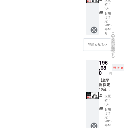
品本体
でブラ
ラスミ
RHINO
者：
は付き
ウン色
ライ
B（100
2人
ません
に変更
RHINO
0w 原付
お届
のでご
できま
A / 電動
二種 電
け予
注意く
す。) ●
バイク
動バイ
定：
ださい
一般販
原付一
2025
ク）
年10
※PSE
売予定
種500W
こ
月
マーク
価格：
モデル
の
リ
（その
327,800
×1台 ●
タ
ー
他法定
円の
カ
ン
詳細を見る
を
表示を
42%OF
ラー：
選
択
含む）
F ※箱入
アバン
す
る
表示済
り(ハン
ブラッ
196
み ▼対
ドル
ク (サド
応車種
バーと
ル色は
,68
残り10
・
前輪の
ブラッ
0
円
RHINO
取付け
クにな
B（500
が必要)
りま
【超早
w 原付
での送
す。
割 限定
一種 電
料
オープ
10台】
動バイ
18,800
ション
●イープ
支援
ク） ・
円を含
でブラ
ラスミ
者：
RHINO
んだ金
ウン色
ライ
0人
B（100
額で
に変更
RHINO
お届
0w 原付
す。 ※
できま
A / 電動
け予
二種 電
離島
す。) ●
バイク
定：
動バイ
（北海
一般販
原付一
2025
年10
ク）
道、沖
売予定
種500W