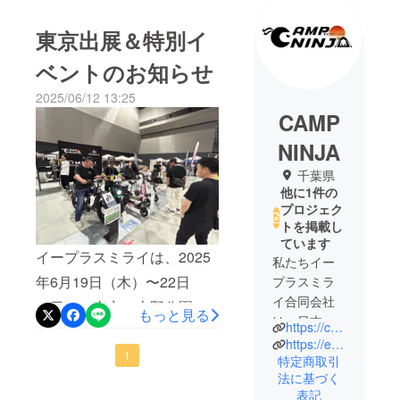
東京出展＆特別イ
ベントのお知らせ
2025/06/12 13:25
CAMP
NINJA
千葉県
他に1件の
プロジェク
トを掲載し
ています
イープラスミライは、2025
私たちイー
年6月19日（木）〜22日
プラスミラ
イ合同会社
（日）に東京・上野公園で
もっと見る
は、日本国
https://campninja.co.jp
開催される 「2025台湾フェ
内において
https://eplusmirai.com
スティバル」 に出展いたし
1
電動モビリ
特定商取引
法に基づく
ティの専門
ます！イベント名：2025台
表記
企業として