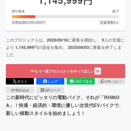
終了
22
%達成
目標金額
5,000,000
円
支援者数
5
人
このプロジェクトは、
2025/05/16
に募集を開始し、
5
人の支援に
より
1,145,999
円の資金を集め、
2025/08/03
に募集を終了しま
した
もう一度プロジェクトをやってほしい
38
ポスト
シェア
LINEで送る
URLコピー
埋め込み
QRコード
この新時代にピッタリの電動バイク、それが「RHINO
A」！快適・経済的・環境に優しい次世代EVバイクで、
新しい移動スタイルを始めましょう！