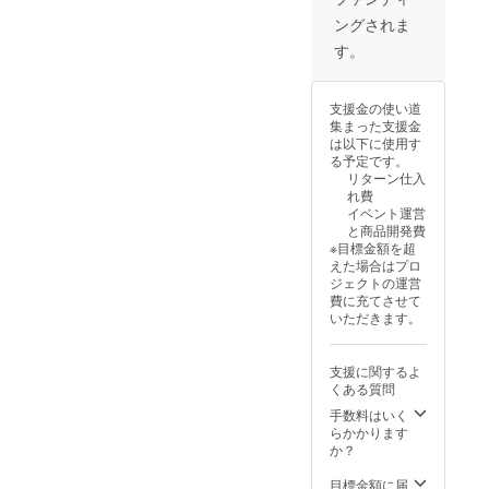
造工程
成車の
ン・仕
が必要)
す。 ※
に変更
ングされま
上の都
お届け
様は変
での送
離島
できま
合等に
はオー
更にな
料
（北海
す。) ●
す。
より出
プショ
る可能
23,600
道、沖
一般販
荷時期
ンで別
性もご
円を含
縄、離
売予定
が遅れ
に購入
ざいま
んだ金
島在住
価格：
支援金の使い道
る場合
する必
す。
額で
の方向
775,600
集まった支援金
があり
要があ
ご了承
す。 ※
け）の
円の
は以下に使用す
ます。
りま
くださ
離島
追加送
42%OF
る予定です。
●原動機
す。 ※
い。 ※
（北海
料は
F ※箱入
リターン仕入
付自転
製品の
ご注文
道、沖
CAMPF
り(ハン
れ費
車販売
品質向
状況、
縄、離
IREをご
ドル
イベント運営
証明書
上と改
使用部
島在住
注文さ
バーと
と商品開発費
を含む
良によ
材の供
の方向
れた
前輪の
※目標金額を超
●適格請
り、デ
給状
け）の
後、商
取付け
えた場合はプロ
求書発
ザイ
況、製
追加送
品を発
が必要)
ジェクトの運営
行事業
ン・仕
造工程
料は
送する
での送
費に充てさせて
者登録
様は変
上の都
CAMPF
一週間
料
いただきます。
番号：
更にな
合等に
IREをご
前に弊
37,600
あり ※
る可能
より出
注文さ
社の
円を含
適格請
性もご
荷時期
れた
ホーム
んだ金
支援に関するよ
求書発
ざいま
が遅れ
後、商
ページ
額で
くある質問
行事業
す。
る場合
品を発
にて追
す。 ※
者登録
ご了承
があり
送する
加の離
離島
手数料はいく
番号の
くださ
ます。
一週間
島送料
（北海
らかかります
記載の
い。 ※
●原動機
前に弊
11,000
道、沖
か？
あるイ
ご注文
付自転
社の
円(税込
縄、離
ンボイ
状況、
車販売
ホーム
み)をお
島在住
目標金額に届