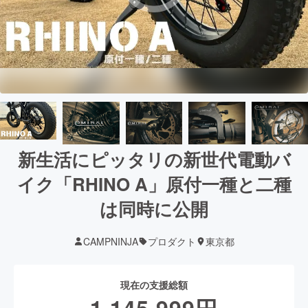
新生活にピッタリの新世代電動バ
イク「RHINO A」原付一種と二種
は同時に公開
CAMPNINJA
プロダクト
東京都
現在の支援総額
1,145,999
円