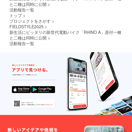
番号の
良によ
性もご
い。 ※
と二種は同時に公開
>
記載の
り、デ
ざいま
組立完
活動報告一覧
あるイ
ザイ
す。
成車の
トップ
>
ンボイ
ン・仕
ご了承
お届け
プロジェクトをさがす
>
スが必
様は変
くださ
はオー
要な場
更にな
い。 ※
プショ
FIELDSTYLE2025
>
合は、
る可能
ご注文
ンで別
新生活にピッタリの新世代電動バイク「RHINO A」原付一種
実行者
性もご
状況、
に購入
と二種は同時に公開
>
に直接
ざいま
使用部
する必
活動報告一覧
お問合
す。
材の供
要があ
せくだ
ご了承
給状
りま
さい。
くださ
況、製
す。 ※
い。 ※
造工程
製品の
ご注文
上の都
品質向
状況、
合等に
上と改
使用部
より出
良によ
材の供
荷時期
り、デ
給状
が遅れ
ザイ
況、製
る場合
ン・仕
造工程
があり
様は変
上の都
ます。
更にな
合等に
●原動機
る可能
より出
付自転
性もご
荷時期
車販売
ざいま
が遅れ
証明書
す。
る場合
を含む
ご了承
があり
●適格請
くださ
ます。
求書発
い。 ※