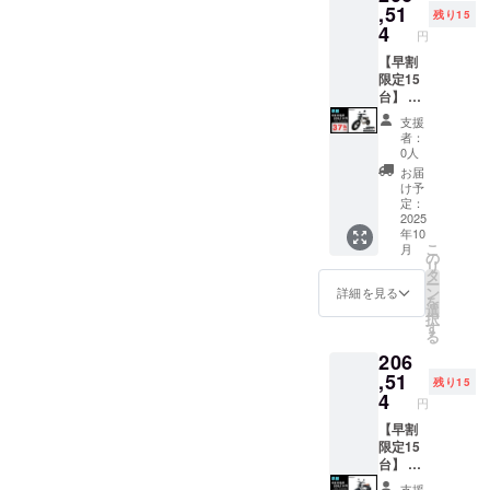
注意く
IREをご
バーと
ル色は
,51
残り15
ださ
注文さ
前輪の
ブラッ
4
円
い。 ※
れた
取付け
クにな
組立完
後、商
が必要)
りま
【早割
成車の
品を発
での送
す。
限定15
お届け
送する
料
オープ
台】 ●
はオー
一週間
18,800
ション
イープ
支援
プショ
前に弊
円を含
でブラ
ラスミ
者：
ンで別
社の
んだ金
ウン色
ライ
0人
に購入
ホーム
額で
に変更
RHINO
お届
する必
ページ
す。 ※
できま
A / 電動
け予
要があ
にて追
離島
す。) ●
バイク
定：
りま
加の離
（北海
一般販
原付一
2025
年10
す。 ※
島送料
道、沖
売予定
種500W
こ
月
製品の
11,000
縄、離
価格：
モデル
の
リ
品質向
円(税込
島在住
327,800
×1台 ●
タ
ー
上と改
み)をお
の方向
円の
カ
ン
詳細を見る
を
良によ
払う必
け）の
40%OF
ラー：
選
択
り、デ
要があ
追加送
F ※箱入
サンド
す
る
ザイ
りま
料は
り(ハン
ベー
206
ン・仕
す。ご
CAMPF
ドル
ジュ (サ
様は変
注意く
IREをご
バーと
ドル色
,51
残り15
更にな
ださ
注文さ
前輪の
はブ
4
円
る可能
い。 ※
れた
取付け
ラック
性もご
組立完
後、商
が必要)
になり
【早割
ざいま
成車の
品を発
での送
ます。
限定15
す。
お届け
送する
料
オープ
台】 ●
ご了承
はオー
一週間
18,800
ション
イープ
支援