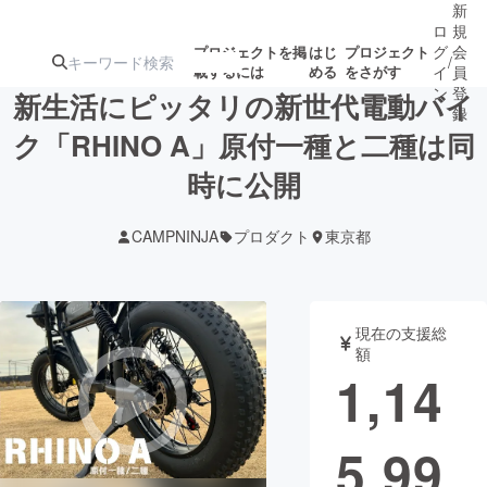
新
ロ
規
グ
会
プロジェクトを掲
はじ
プロジェクト
/
載するには
める
をさがす
イ
員
ン
登
新生活にピッタリの新世代電動バイ
録
ク「RHINO A」原付一種と二種は同
時に公開
人気のプロ
注目のリ
注目の新着プロ
募集終了が近いプ
もうすぐ公開
ジェクト
ターン
ジェクト
ロジェクト
されます
CAMPNINJA
プロダクト
東京都
アート・写真
音楽
現在の支援総
テクノロジー・ガジェット
ゲーム・サ
額
1,14
映像・映画
書籍・雑誌
5,99
ビジネス・起業
チャレンジ