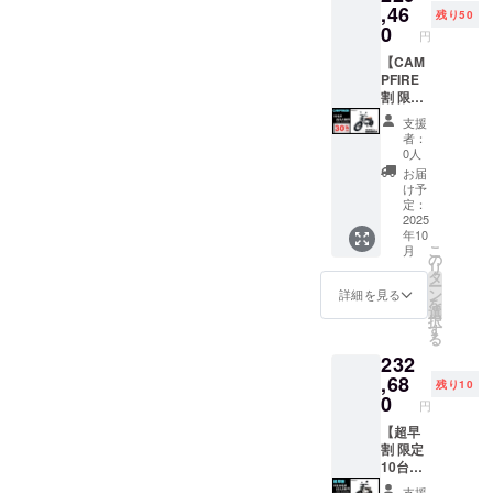
ンボイ
る場合
様は変
注意く
IREをご
ドル
ク (サド
,46
残り50
スが必
があり
更にな
ださ
注文さ
バーと
ル色は
0
円
要な場
ます。
る可能
い。 ※
れた
前輪の
ブラッ
合は、
●原動機
性もご
組立完
後、商
取付け
クにな
【CAM
実行者
付自転
ざいま
成車の
品を発
が必要)
りま
PFIRE
に直接
車販売
す。
お届け
送する
での送
す。
割 限定
お問合
証明書
ご了承
はオー
一週間
料
オープ
50台】
支援
せくだ
を含む
くださ
プショ
前に弊
18,800
ション
●イープ
者：
さい。
●適格請
い。 ※
ンで別
社の
円を含
でブラ
ラスミ
0人
求書発
ご注文
に購入
ホーム
んだ金
ウン色
ライ
お届
行事業
状況、
する必
ページ
額で
に変更
RHINO
け予
者登録
使用部
要があ
にて追
す。 ※
できま
A / 電動
定：
番号：
材の供
りま
加の離
離島
す。) ●
バイク
2025
年10
あり ※
給状
す。 ※
島送料
（北海
一般販
原付一
こ
月
適格請
況、製
製品の
11,000
道、沖
売予定
種500W
の
リ
求書発
造工程
品質向
円(税込
縄、離
価格：
モデル
タ
ー
行事業
上の都
上と改
み)をお
島在住
387,800
×1台 ●
ン
詳細を見る
を
者登録
合等に
良によ
払う必
の方向
円の
カ
選
択
番号の
より出
り、デ
要があ
け）の
42%OF
ラー：
す
る
記載の
荷時期
ザイ
りま
追加送
F ※箱入
サンド
232
あるイ
が遅れ
ン・仕
す。ご
料は
り(ハン
ベー
ンボイ
る場合
様は変
注意く
CAMPF
ドル
ジュ
,68
残り10
スが必
があり
更にな
ださ
IREをご
バーと
or ア
0
円
要な場
ます。
る可能
い。 ※
注文さ
前輪の
バンブ
合は、
●原動機
性もご
組立完
れた
取付け
ラック
【超早
実行者
付自転
ざいま
成車の
後、商
が必要)
(サドル
割 限定
に直接
車販売
す。
お届け
品を発
での送
色はブ
10台】
お問合
証明書
ご了承
はオー
送する
料
ラック
●イープ
支援