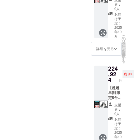
くださ
プショ
前に弊
円を含
でブラ
ラスミ
者：
い。 ※
ンで別
社の
んだ金
ウン色
ライ
0人
ご注文
に購入
ホーム
額で
に変更
RHINO
お届
状況、
する必
ページ
す。 ※
できま
A / 電動
け予
使用部
要があ
にて追
離島
す。) ●
バイク
定：
材の供
りま
加の離
（北海
一般販
原付一
2025
年10
給状
す。 ※
島送料
道、沖
売予定
種500W
こ
月
況、製
製品の
11,000
縄、離
価格：
モデル
の
リ
造工程
品質向
円(税込
島在住
327,800
×1台 ●
タ
ー
上の都
上と改
み)をお
の方向
円の
カ
ン
詳細を見る
を
合等に
良によ
払う必
け）の
37%OF
ラー：
選
択
より出
り、デ
要があ
追加送
F ※箱入
アバン
す
る
荷時期
ザイ
りま
料は
り(ハン
ブラッ
224
が遅れ
ン・仕
す。ご
CAMPF
ドル
ク (サド
る場合
様は変
注意く
IREをご
バーと
ル色は
,92
残り5
があり
更にな
ださ
注文さ
前輪の
ブラッ
4
円
ます。
る可能
い。 ※
れた
取付け
クにな
●原動機
性もご
組立完
後、商
が必要)
りま
【超超
付自転
ざいま
成車の
品を発
での送
す。
早割 限
車販売
す。
お届け
送する
料
オープ
定5台】
証明書
ご了承
はオー
一週間
18,800
ション
●イープ
支援
を含む
くださ
プショ
前に弊
円を含
でブラ
ラスミ
者：
●適格請
い。 ※
ンで別
社の
んだ金
ウン色
ライ
0人
求書発
ご注文
に購入
ホーム
額で
に変更
RHINO
お届
行事業
状況、
する必
ページ
す。 ※
できま
A / 電動
け予
者登録
使用部
要があ
にて追
離島
す。) ●
バイク
定：
番号：
材の供
りま
加の離
（北海
一般販
原付二
2025
年10
あり ※
給状
す。 ※
島送料
道、沖
売予定
種