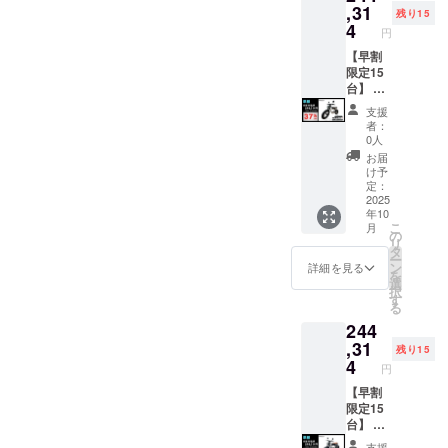
ンボイ
が遅れ
ン・仕
払う必
CAMPF
ドル
ポータ
,31
残り15
スが必
る場合
様は変
要があ
IREをご
バーと
ブル
4
円
要な場
があり
更にな
りま
注文さ
前輪の
「EMR
合は、
ます。
る可能
す。ご
れた
取付け
310」
【早割
実行者
●原動機
性もご
注意く
後、商
が必要)
×1台 ●
限定15
に直接
付自転
ざいま
ださ
品を発
での送
カ
台】 ●
お問合
車販売
す。
い。 ※
送する
料
ラー：
イープ
支援
せくだ
証明書
ご了承
組立完
一週間
18,800
アバン
ラスミ
者：
さい。
を含む
くださ
成車の
前に弊
円を含
ブラッ
ライ
0人
●適格請
い。 ※
お届け
社の
んだ金
ク
RHINO
お届
求書発
ご注文
はオー
ホーム
額で
or サ
A / 電動
け予
行事業
状況、
プショ
ページ
す。 ※
ンド
バイク
定：
者登録
使用部
ンで別
にて追
離島
ベー
原付二
2025
年10
番号：
材の供
に購入
加の離
（北海
ジュ
種
こ
月
あり ※
給状
する必
島送料
道、沖
(RHINO
1000W
の
リ
適格請
況、製
要があ
11,000
縄、離
Aのサ
モデル
タ
ー
求書発
造工程
りま
円(税込
島在住
ドル色
×1台 ●
ン
詳細を見る
を
行事業
上の都
す。 ※
み)をお
の方向
はブ
カ
選
択
者登録
合等に
製品の
払う必
け）の
ラック
ラー：
す
る
番号の
より出
品質向
要があ
追加送
になり
サンド
244
記載の
荷時期
上と改
りま
料は
ます。
ベー
あるイ
が遅れ
良によ
す。ご
CAMPF
オープ
ジュ (サ
,31
残り15
ンボイ
る場合
り、デ
注意く
IREをご
ション
ドル色
4
円
スが必
があり
ザイ
ださ
注文さ
でブラ
はブ
要な場
ます。
ン・仕
い。 ※
れた
ウン色
ラック
【早割
合は、
●原動機
様は変
組立完
後、商
に変更
になり
限定15
実行者
付自転
更にな
成車の
品を発
できま
ます。
台】 ●
に直接
車販売
る可能
お届け
送する
す。) ●
オープ
イープ
支援