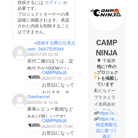
投稿するには
ログイン
が
必要です。
プロジェクトオーナーの承
認後に掲載されます。承認
された内容を削除すること
はできません。
CAMP
※投稿する際の注意点
user_3afc7f23f344
NINJA
2025/07/25 03:05
千葉県
原付二種のほうは、定
他に1件の
格出力が1000Wという
プロジェク
CAMPNINJA
ことでしょうか？
トを掲載し
2025/07/25 12:57
ています
お世話になって
私たちイー
おります。モー
Orechannel
プラスミラ
ターの出力が大
2025/05/16 12:22
イ合同会社
きいため(1000
乗車レビュー動画など
は、日本国
https://campninja.co.jp
Ｗ)、原付二種
あれば嬉しいです!
内において
https://eplusmirai.com
CAMPNINJA
になることで
電動モビリ
特定商取引
2025/07/25 13:24
す。
法に基づく
ティの専門
お世話になって
表記
企業として