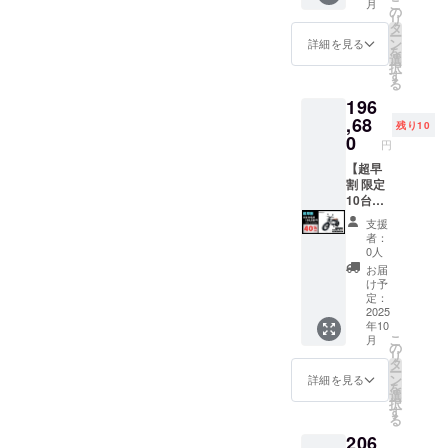
こ
月
縄、離
価格：
モデル
の
リ
島在住
327,800
×1台 ●
タ
ー
の方向
円の
カ
ン
詳細を見る
を
け）の
42%OF
ラー：
選
択
追加送
F ※箱入
サンド
す
る
料は
り(ハン
ベー
196
CAMPF
ドル
ジュ (サ
IREをご
バーと
ドル色
,68
残り10
注文さ
前輪の
はブ
0
円
れた
取付け
ラック
後、商
が必要)
になり
【超早
品を発
での送
ます。
割 限定
送する
料
オープ
10台】
一週間
18,800
ション
●イープ
支援
前に弊
円を含
でブラ
ラスミ
者：
社の
んだ金
ウン色
ライ
0人
ホーム
額で
に変更
RHINO
お届
ページ
す。 ※
できま
A / 電動
け予
にて追
離島
す。) ●
バイク
定：
加の離
（北海
一般販
原付一
2025
年10
島送料
道、沖
売予定
種500W
こ
月
11,000
縄、離
価格：
モデル
の
リ
円(税込
島在住
327,800
×1台 ●
タ
ー
み)をお
の方向
円の
カ
ン
詳細を見る
を
払う必
け）の
40%OF
ラー：
選
択
要があ
追加送
F ※箱入
アバン
す
る
りま
料は
り(ハン
ブラッ
206
す。ご
CAMPF
ドル
ク (サド