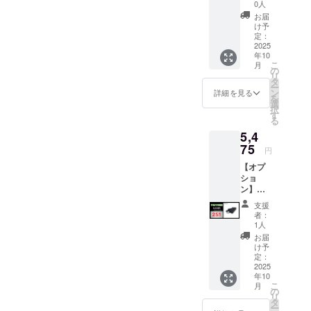
スタマ
0人
ご愛用いた
イズサ
お届
だいていま
ドル ブ
け予
ラウン
定：
す。そうし
●イープ
2025
た実体験に
年10
ラスミ
こ
月
ライ
裏付けられ
の
リ
RHINO
タ
たニーズと
ー
B専用の
ン
詳細を見る
を
お客様の声
カスタ
選
択
マイズ
す
をもとに、
る
サドル
私たちは新
5,4
です。
たな挑戦を
※車体に
75
円
ついて
決意しまし
【オプ
ある標
た。
ショ
準装備
ン】
のサド
それが、ア
イープ
ルブ
支援
ウトドアギ
ラスミ
ラック
者：
アブランド
ライ電
カラー
1人
動バイ
との交
「CAMPNIN
お届
クBシ
換にな
け予
JA」の立ち
リーズ
りま
定：
兼用の
2025
上げです。
す。 ※
年10
予備用
オープ
こ
月
急速充
ション
の
リ
【“静け
電器 ●
品は商
タ
ー
一般販