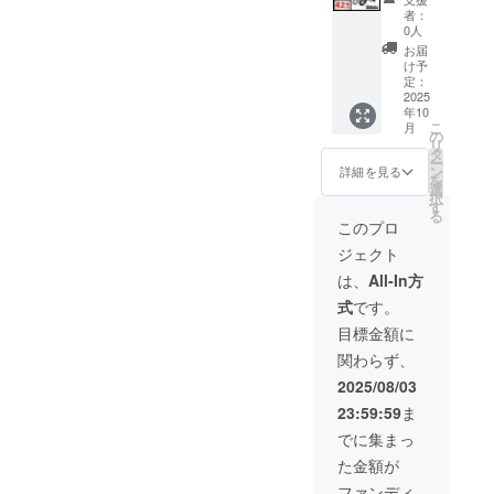
行事業
ます。
ンで別
追加送
円を含
ベー
になり
ラスミ
者：
者登録
●原動機
に購入
料は
んだ金
ジュ
ます。
ライ
0人
番号：
付自転
する必
CAMPF
額で
(RHINO
オープ
RHINO
お届
あり ※
車販売
要があ
IREをご
す。 ※
Aのサ
ション
A / 電動
け予
適格請
証明書
りま
注文さ
離島の
ドル色
でブラ
バイク
定：
求書発
を含む
す。 ※
れた
追加送
はブ
ウン色
原付二
2025
年10
行事業
●適格請
製品の
後、商
料は別
ラック
に変更
種
こ
月
者登録
求書発
品質向
品を発
に払う
になり
できま
1000W
の
リ
番号の
行事業
上と改
送する
必要が
ます。
す。) ●
モデル
タ
ー
記載の
者登録
良によ
一週間
ありま
オープ
一般販
×2台 ●
ン
詳細を見る
を
あるイ
番号：
り、デ
前に弊
す。 ※
ション
売予定
カ
選
択
ンボイ
あり ※
ザイ
社の
組立完
でブラ
価格：
ラー：
す
る
スが必
適格請
ン・仕
ホーム
成車の
ウン色
655,600
アバン
このプロ
要な場
求書発
様は変
ページ
お届け
に変更
円の
ブラッ
ジェクト
合は、
行事業
更にな
にて追
はオー
できま
42%OF
ク
実行者
者登録
る可能
加の離
プショ
す。) ●
F ※箱入
or サ
は、
All-In方
に直接
番号の
性もご
島送料
ンで別
一般販
り(ハン
ンド
式
です。
お問合
記載の
ざいま
11,000
に購入
売予定
ドル
ベー
せくだ
あるイ
す。
円(税込
する必
価格：
バーと
ジュ (サ
目標金額に
さい。
ンボイ
ご了承
み)をお
要があ
704,115
前輪の
ドル色
関わらず、
スが必
くださ
払う必
りま
円の
取付け
はブ
要な場
い。 ※
要があ
す。 ※
50%OF
が必要)
ラック
2025/08/03
合は、
ご注文
りま
製品の
F ※箱入
での送
になり
23:59:59
ま
実行者
状況、
す。ご
品質向
り(ハン
料
ます。
に直接
使用部
注意く
上と改
ドル
37,600
オープ
でに集まっ
お問合
材の供
ださ
良によ
バーと
円を含
ション
た金額が
せくだ
給状
い。 ※
り、デ
前輪の
んだ金
でブラ
さい。
況、製
組立完
ザイ
取付け
額で
ウン色
ファンディ