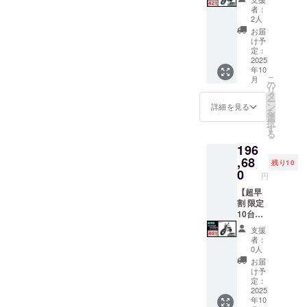
品本体
でブラ
ラスミ
RHINO
者：
は付き
ウン色
ライ
B（100
2人
ません
に変更
RHINO
0w 原付
お届
のでご
できま
A / 電動
二種 電
け予
注意く
す。) ●
バイク
動バイ
定：
ださい
一般販
原付一
2025
ク）
年10
※PSE
売予定
種500W
こ
月
マーク
価格：
モデル
の
リ
（その
327,800
×1台 ●
タ
ー
他法定
円の
カ
ン
詳細を見る
を
表示を
42%OF
ラー：
選
択
含む）
F ※箱入
アバン
す
る
表示済
り(ハン
ブラッ
196
み ▼対
ドル
ク (サド
応車種
バーと
ル色は
,68
残り10
・
前輪の
ブラッ
0
円
RHINO
取付け
クにな
B（500
が必要)
りま
【超早
w 原付
での送
す。
割 限定
一種 電
料
オープ
10台】
動バイ
18,800
ション
●イープ
支援
ク） ・
円を含
でブラ
ラスミ
者：
RHINO
んだ金
ウン色
ライ
0人
B（100
額で
に変更
RHINO
お届
0w 原付
す。 ※
できま
A / 電動
け予
二種 電
離島
す。) ●
バイク
定：
動バイ
（北海
一般販
原付一
2025
年10
ク）
道、沖
売予定
種500W