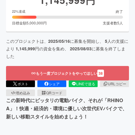
終了
22
%達成
目標金額
5,000,000
円
支援者数
5
人
このプロジェクトは、
2025/05/16
に募集を開始し、
5
人の支援に
より
1,145,999
円の資金を集め、
2025/08/03
に募集を終了しま
した
もう一度プロジェクトをやってほしい
38
ポスト
シェア
LINEで送る
URLコピー
埋め込み
QRコード
この新時代にピッタリの電動バイク、それが「RHINO
A」！快適・経済的・環境に優しい次世代EVバイクで、
新しい移動スタイルを始めましょう！