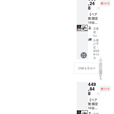
あるイ
性もご
上と改
注文さ
す。) ●
ドル色
クス
,24
残り10
ンボイ
ざいま
良によ
れた
一般販
はブ
クー
8
円
スが必
す。
り、デ
後、商
売予定
ラック
ター
要な場
ご了承
ザイ
品を発
価格：
になり
【Me】
【ペア
合は、
くださ
ン・仕
送する
644,115
ます。
原付一
割 限定
実行者
い。 ※
様は変
一週間
円の
オープ
種
10台】
に直接
ご注文
更にな
前に弊
50%OF
ション
or【Life
●イープ
支援
お問合
状況、
る可能
社の
F ※箱入
でブラ
】特定
ラスミ
者：
せくだ
使用部
性もご
ホーム
り(ハン
ウン色
小型原
ライ
0人
さい。
材の供
ざいま
ページ
ドル
に変更
付×1台
RHINO
お届
給状
す。
にて追
バーと
できま
●イープ
A / 電動
け予
況、製
ご了承
加の離
前輪の
す。) ●
ラスミ
バイク
定：
造工程
くださ
島送料
取付け
一般販
ライ ア
原付一
2025
年10
上の都
い。 ※
11,000
が必要)
売予定
ドベン
種500W
こ
月
合等に
ご注文
円(税込
での送
価格：
チャー
モデル
の
リ
より出
状況、
み)をお
料
575,800
ポータ
×2台 ●
タ
ー
荷時期
使用部
払う必
23,600
円の
ブル電
カ
ン
詳細を見る
を
が遅れ
材の供
要があ
円を含
40%OF
源
ラー：
選
択
る場合
給状
りま
んだ金
F ※箱入
「EMR
アバン
す
る
があり
況、製
す。ご
額で
り(ハン
310」
ブラッ
449
ます。
造工程
注意く
す。 ※
ドル
×1台 ●
ク
●原動機
上の都
ださ
離島
バーと
カ
or サ
,84
残り10
付自転
合等に
い。 ※
（北海
前輪の
ラー：
ンド
8
円
車販売
より出
組立完
道、沖
取付け
アバン
ベー
証明書
荷時期
成車の
縄、離
が必要)
ブラッ
ジュ (サ
【ペア
を含む
が遅れ
お届け
島在住
での送
ク
ドル色
割 限定
●適格請
る場合
はオー
の方向
料
or サ
はブ
10台】
求書発
があり
プショ
け）の
23,600
ンド
ラック
●イープ
支援