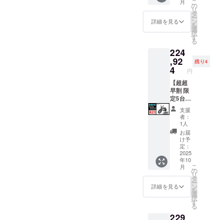
こ
月
適格請
況、製
製品の
11,000
縄、離
価格：
1000W
の
リ
求書発
造工程
品質向
円(税込
島在住
327,800
モデル
タ
ー
行事業
上の都
上と改
み)をお
の方向
円の
×1台 ●
ン
詳細を見る
を
者登録
合等に
良によ
払う必
け）の
37%OF
カ
選
択
番号の
より出
り、デ
要があ
追加送
F ※箱入
ラー：
す
る
記載の
荷時期
ザイ
りま
料は
り(ハン
サンド
224
あるイ
が遅れ
ン・仕
す。ご
CAMPF
ドル
ベー
ンボイ
る場合
様は変
注意く
IREをご
バーと
ジュ (サ
,92
残り4
スが必
があり
更にな
ださ
注文さ
前輪の
ドル色
4
円
要な場
ます。
る可能
い。 ※
れた
取付け
はブ
合は、
●原動機
性もご
組立完
後、商
が必要)
ラック
【超超
実行者
付自転
ざいま
成車の
品を発
での送
になり
早割 限
に直接
車販売
す。
お届け
送する
料
ます。
定5台】
お問合
証明書
ご了承
はオー
一週間
18,800
オープ
●イープ
支援
せくだ
を含む
くださ
プショ
前に弊
円を含
ション
ラスミ
者：
さい。
●適格請
い。 ※
ンで別
社の
んだ金
でブラ
ライ
1人
求書発
ご注文
に購入
ホーム
額で
ウン色
RHINO
お届
行事業
状況、
する必
ページ
す。 ※
に変更
A / 電動
け予
者登録
使用部
要があ
にて追
離島
できま
バイク
定：
番号：
材の供
りま
加の離
（北海
す。) ●
原付二
2025
年10
あり ※
給状
す。 ※
島送料
道、沖
一般販
種
こ
月
適格請
況、製
製品の
11,000
縄、離
売予定
1000W
の
リ
求書発
造工程
品質向
円(税込
島在住
価格：
モデル
タ
ー
行事業
上の都
上と改
み)をお
の方向
387,800
×1台 ●
ン
詳細を見る
を
者登録
合等に
良によ
払う必
け）の
円の
カ
選
択
番号の
より出
り、デ
要があ
追加送
42%OF
ラー：
す
る
記載の
荷時期
ザイ
りま
料は
F ※箱入
アバン
229
あるイ
が遅れ
ン・仕
す。ご
CAMPF
り(ハン
ブラッ