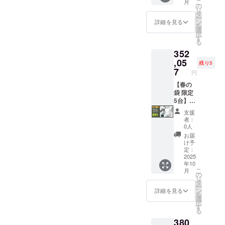
こ
月
記載の
あり ※
給状
払う必
ホーム
515,800
ポータ
1000W
の
リ
あるイ
適格請
況、製
要があ
ページ
円の
ブル電
モデル
タ
ー
ンボイ
求書発
造工程
りま
にて追
40%OF
源
×1台 ●
ン
詳細を見る
を
スが必
行事業
上の都
す。ご
加の離
F ※箱入
「EMR
イープ
選
択
要な場
者登録
合等に
注意く
島送料
り(ハン
310」
ラスミ
す
る
合は、
番号の
より出
ださ
11,000
ドル
×1台 ●
ライ 電
352
実行者
記載の
荷時期
い。 ※
円(税込
バーと
カ
動キッ
に直接
あるイ
が遅れ
組立完
み)をお
前輪の
ラー：
クス
,05
残り5
お問合
ンボイ
る場合
成車の
払う必
取付け
アバン
クー
7
円
せくだ
スが必
があり
お届け
要があ
が必要)
ブラッ
ター
さい。
要な場
ます。
はオー
りま
での送
ク
【Me】
【春の
合は、
●原動機
プショ
す。ご
料
or サ
原付一
袋 限定
実行者
付自転
ンで別
注意く
23,600
ンド
種
5台】 ●
に直接
車販売
に購入
ださ
円を含
ベー
or【Life
イープ
支援
お問合
証明書
する必
い。 ※
んだ金
ジュ
】特定
ラスミ
者：
せくだ
を含む
要があ
組立完
額で
(RHINO
小型原
ライ
0人
さい。
●適格請
りま
成車の
す。 ※
Aのサ
付×1台
RHINO
お届
求書発
す。 ※
お届け
離島
ドル色
●カ
A / 電動
け予
行事業
製品の
はオー
（北海
はブ
ラー：
バイク
定：
者登録
品質向
プショ
道、沖
ラック
アバン
原付二
2025
年10
番号：
上と改
ンで別
縄、離
になり
ブラッ
種
こ
月
あり ※
良によ
に購入
島在住
ます。
ク
1000W
の
リ
適格請
り、デ
する必
の方向
オープ
or サ
モデル
タ
ー
求書発
ザイ
要があ
け）の
ション
ンド
×1台 ●
ン
詳細を見る
を
行事業
ン・仕
りま
追加送
でブラ
ベー
イープ
選
択
者登録
様は変
す。 ※
料は
ウン色
ジュ
ラスミ
す
る
番号の
更にな
製品の
CAMPF
に変更
(RHINO
ライ 電
380
記載の
る可能
品質向
IREをご
できま
Aのサ
動キッ