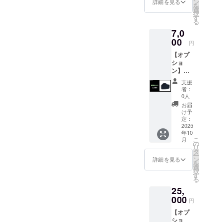
品本体
ン
さ”と“機能
詳細を見る
を
売予定
は付き
選
美”をテーマ
択
価格：
ません
す
る
に】
7,300円
のでご
7,0
の
注意く
CAMPNINJA
25%OF
00
ださい
円
は、「忍者
F イー
※電動バ
【オプ
プラス
のように自
イク本
ショ
ミライ
体のお
然に溶け込
ン】
電動バ
届け予
み、静か
RHINO
イクBシ
定日に
支援
B 専用
リーズ
一緒に
に、快適に
者：
防水カ
兼用の
配送予
0人
心を整える
バー ※
予備用
定で
お届
全長
時間をつく
急速充
す。
け予
1,750m
電器で
定：
る」ことを
m×全幅
2025
す。 ※
テーマにし
年10
600mm
車体に
こ
月
×全高
は標準
の
たアウトド
リ
1,130m
装備で
タ
アブランド
ー
mほど
一個が
ン
詳細を見る
を
です。
のバイ
付属し
選
択
ク・自
ており
す
これまで
る
転車に
ます。
培ってきた
25,
使用可
※電動バ
能で
000
電動モビリ
イク本
円
す。 ※
体のお
ティ開発の
【オプ
電動バ
届け予
技術力と、
ショ
イク本
定日に