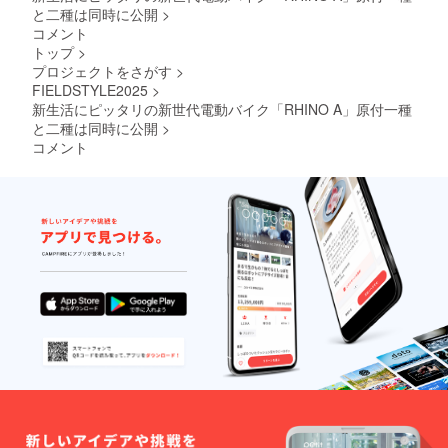
番号の
良によ
性もご
い。 ※
と二種は同時に公開
>
記載の
り、デ
ざいま
組立完
コメント
あるイ
ザイ
す。
成車の
トップ
>
ンボイ
ン・仕
ご了承
お届け
プロジェクトをさがす
>
スが必
様は変
くださ
はオー
要な場
更にな
い。 ※
プショ
FIELDSTYLE2025
>
合は、
る可能
ご注文
ンで別
新生活にピッタリの新世代電動バイク「RHINO A」原付一種
実行者
性もご
状況、
に購入
と二種は同時に公開
>
に直接
ざいま
使用部
する必
コメント
お問合
す。
材の供
要があ
せくだ
ご了承
給状
りま
さい。
くださ
況、製
す。 ※
い。 ※
造工程
製品の
ご注文
上の都
品質向
状況、
合等に
上と改
使用部
より出
良によ
材の供
荷時期
り、デ
給状
が遅れ
ザイ
況、製
る場合
ン・仕
造工程
があり
様は変
上の都
ます。
更にな
合等に
●原動機
る可能
より出
付自転
性もご
荷時期
車販売
ざいま
が遅れ
証明書
す。
る場合
を含む
ご了承
があり
●適格請
くださ
ます。
求書発
い。 ※