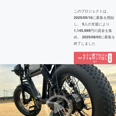
このプロジェクトは、
2025/05/16
に募集を開始
し、
5
人の支援により
1,145,999
円の資金を集
め、
2025/08/03
に募集を
終了しました
もう一度プロジェ
3
クトをやってほし
8
い