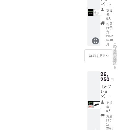
ン】組
体のお
一緒に
数多くの
立完成
届け予
配送予
支援
ユーザーと
車お届
定日に
定で
者：
け 2025
の対話をも
一緒に
す。 ※
0人
年07月
配送予
予備充
お届
とに、“移
末まで
定で
電器は
け予
動”だけでな
にお届
す。 ※
定：
本商品
け予定
2025
オープ
く、“休
は付き
年10
です。
ション
ません
息”や“体
こ
月
●100%
品は商
の
のでご
リ
験”の質まで
組立済
品本体
タ
注意く
ー
みでの
は付き
ン
ださい
詳細を見る
高める製品
を
配送希
ません
選
※PSE
択
を創造して
望の場
のでご
す
マーク
る
合、こ
いきます。
注意く
（その
26,
ちらの
ださい
他法定
日本発のア
オプ
250
▼対応
表示を
円
ウトドアギ
ション
車種 ・
含む）
【オプ
を本体
RHINO
アを、世界
表示済
ショ
とあわ
B（500
み
へ。
ン】
せてご
w 原付
RHINO
新しいライ
購入く
一種 電
支援
B 16Ah
ださ
動バイ
者：
フスタイル
標準
い。 ※
ク） ・
0人
と価値を提
バッテ
通常の
RHINO
お届
リー ●
配送で
案し、
B（100
け予
一般販
は85%
定：
0w 原付
より豊かな
売予定
2025
組立済
二種 電