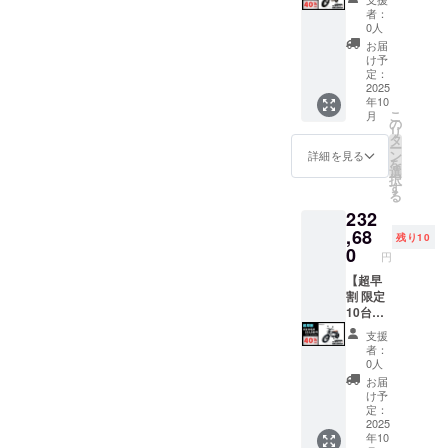
せくだ
を含む
くださ
プショ
一週間
18,800
になり
ラスミ
者：
さい。
●適格請
い。 ※
ンで別
前に弊
円を含
ます。
ライ
0人
求書発
ご注文
に購入
社の
んだ金
オープ
RHINO
お届
行事業
状況、
する必
ホーム
額で
ション
A / 電動
け予
者登録
使用部
要があ
ページ
す。 ※
でブラ
バイク
定：
番号：
材の供
りま
にて追
離島
ウン色
原付二
2025
年10
あり ※
給状
す。 ※
加の離
（北海
に変更
種
こ
月
適格請
況、製
製品の
島送料
道、沖
できま
1000W
の
リ
求書発
造工程
品質向
11,000
縄、離
す。) ●
モデル
タ
ー
行事業
上の都
上と改
円(税込
島在住
一般販
×1台 ●
ン
詳細を見る
を
者登録
合等に
良によ
み)をお
の方向
売予定
カ
選
択
番号の
より出
り、デ
払う必
け）の
価格：
ラー：
す
る
記載の
荷時期
ザイ
要があ
追加送
327,800
サンド
232
あるイ
が遅れ
ン・仕
りま
料は
円の
ベー
ンボイ
る場合
様は変
す。ご
CAMPF
30%OF
ジュ (サ
,68
残り10
スが必
があり
更にな
注意く
IREをご
F ※箱入
ドル色
0
円
要な場
ます。
る可能
ださ
注文さ
り(ハン
はブ
合は、
●原動機
性もご
い。 ※
れた
ドル
ラック
【超早
実行者
付自転
ざいま
組立完
後、商
バーと
になり
割 限定
に直接
車販売
す。
成車の
品を発
前輪の
ます。
10台】
お問合
証明書
ご了承
お届け
送する
取付け
オープ
●イープ
支援
せくだ
を含む
くださ
はオー
一週間
が必要)
ション
ラスミ
者：
さい。
●適格請
い。 ※
プショ
前に弊
での送
でブラ
ライ
0人
求書発
ご注文
ンで別
社の
料
ウン色
RHINO
お届
行事業
状況、
に購入
ホーム
18,800
に変更
A / 電動
け予
者登録
使用部
する必
ページ
円を含
できま
バイク
定：
番号：
材の供
要があ
にて追
んだ金
す。) ●
原付二
2025
年10
あり ※
給状
りま
加の離
額で
一般販
種