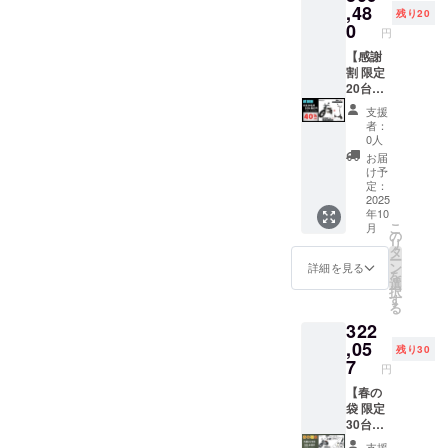
あるイ
が遅れ
お届け
す。ご
CAMPF
になり
ベー
,48
残り20
ンボイ
る場合
はオー
注意く
IREをご
ます。
ジュ
0
円
スが必
があり
プショ
ださ
注文さ
オープ
or ア
要な場
ます。
ンで別
い。 ※
れた
ション
バンブ
【感謝
合は、
●原動機
に購入
組立完
後、商
でブラ
ラック
割 限定
実行者
付自転
する必
成車の
品を発
ウン色
(サドル
20台】
に直接
車販売
要があ
お届け
送する
に変更
色はブ
●イープ
支援
お問合
証明書
りま
はオー
一週間
できま
ラック
ラスミ
者：
せくだ
を含む
す。 ※
プショ
前に弊
す。) ●
になり
ライ
0人
さい。
●適格請
製品の
ンで別
社の
一般販
ます。
RHINO
お届
求書発
品質向
に購入
ホーム
売予定
オープ
A / 電動
け予
行事業
上と改
する必
ページ
価格：
ション
バイク
定：
者登録
良によ
要があ
にて追
463,710
でブラ
原付一
2025
年10
番号：
り、デ
りま
加の離
円の
ウン色
種500W
こ
月
あり ※
ザイ
す。 ※
島送料
42%OF
に変更
モデル
の
リ
適格請
ン・仕
製品の
11,000
F ※箱入
できま
×1台 ●
タ
ー
求書発
様は変
品質向
円(税込
り(ハン
す。) ●
イープ
ン
詳細を見る
を
行事業
更にな
上と改
み)をお
ドル
一般販
ラスミ
選
択
者登録
る可能
良によ
払う必
バーと
売予定
ライ 電
す
る
番号の
性もご
り、デ
要があ
前輪の
価格：
動キッ
322
記載の
ざいま
ザイ
りま
取付け
387,800
クス
あるイ
す。
ン・仕
す。ご
が必要)
円の
クー
,05
残り30
ンボイ
ご了承
様は変
注意く
での送
30%OF
ター
7
円
スが必
くださ
更にな
ださ
料
F ※箱入
【Me】
要な場
い。 ※
る可能
い。 ※
23,600
り(ハン
原付一
【春の
合は、
ご注文
性もご
組立完
円を含
ドル
種
袋 限定
実行者
状況、
ざいま
成車の
んだ金
バーと
or【Life
30台】
に直接
使用部
す。
お届け
額で
前輪の
】特定
●イープ
支援