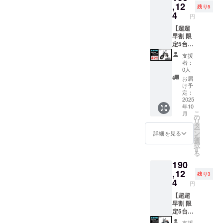
サポートし
ライ
,12
配送予
要な場
残り5
ます。
RHINO
定で
4
合は、
円
B専用の
す。 ※
Makuak
21.5Ah
【超超
予備
eメッ
あなたにい
大容量
早割 限
バッテ
セージ
バッテ
定5台】
い未来をプ
リーは
にて実
リーで
●イープ
本商品
行者に
ラス＝イー
支援
す。 ※
ラスミ
は付き
直接お
者：
プラスミラ
車体に
ライ
ません
問合せ
0人
は16Ah
RHINO
のでご
くださ
お届
バッテ
A / 電動
注意く
い。
け予
リーを
バイク
ださい
定：
標準装
原付一
2025
※PSE
年10
備して
種500W
マーク
こ
月
いま
モデル
（その
の
リ
す。 ※
×1台 ●
他法定
タ
ー
電動バ
カ
表示を
ン
詳細を見る
を
イク本
ラー：
含む）
選
択
体のお
サンド
表示済
す
る
届け予
ベー
み ▼対
190
定日に
ジュ (サ
応車種
一緒に
ドル色
,12
・
残り3
配送予
はブ
RHINO
4
円
定で
ラック
B（500
す。 ※
になり
【超超
w 原付
オープ
ます。
早割 限
一種 電
ション
オープ
定5台】
動バイ
品は商
ション
●イープ
ク） ・
支援