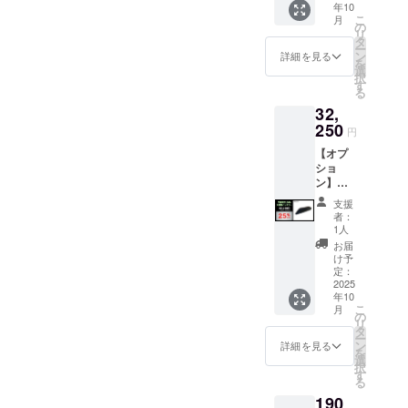
年10
時間と空間
価格：
みのお
動バイ
こ
月
35,000
届けと
の
ク）
を皆さまに
リ
円の
なりま
タ
ー
お届けしま
25%OF
す。 ※
ン
詳細を見る
を
F ・
す。
北海
選
択
イープ
道・沖
す
る
ラスミ
縄・離
そんな精神
32,
ライ
島への
RHINO
250
お届け
をモノづく
円
B専用の
にはご
りに込め
【オプ
16Ah標
利用で
ショ
て、私たち
準バッ
きませ
ン】
テリー
ん。 ●
はプロダク
RHINO
です。
適格請
支援
トを開発し
B
※車体に
求書発
者：
21.5Ah
は16Ah
ています。
行事業
1人
大容量
バッテ
者登録
お届
常の喧騒か
バッテ
リーを
番号：
け予
ら一歩離
リー ●
標準装
定：
あり ※
一般販
2025
備して
適格請
れ、心と体
年10
売予定
いま
求書発
こ
を整える。
月
価格：
す。 ※
の
行事業
リ
43,000
CAMPNINJA
電動バ
タ
者登録
ー
円の
イク本
ン
番号の
詳細を見る
は、現代人
を
25%OF
体のお
選
記載の
択
のための“静
F ・
届け予
す
あるイ
る
イープ
定日に
かな冒険”を
ンボイ
190
ラスミ
一緒に
スが必