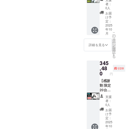
お問合
材の供
ご了承
はオー
す。 ※
取付け
小型原
ラスミ
者：
せくだ
給状
くださ
プショ
離島
が必要)
付×1台
ライ
0人
さい。
況、製
い。 ※
ンで別
（北海
での送
●カ
RHINO
お届
造工程
ご注文
に購入
道、沖
料
ラー：
A / 電動
け予
上の都
状況、
する必
縄、離
18,800
アバン
バイク
定：
合等に
使用部
要があ
島在住
円を含
ブラッ
原付一
2025
年10
より出
材の供
りま
の方向
んだ金
ク
種500W
こ
月
荷時期
給状
す。 ※
け）の
額で
or サ
モデル
の
リ
が遅れ
況、製
製品の
追加送
す。 ※
ンド
×1台 ●
タ
ー
る場合
造工程
品質向
料は
離島
ベー
イープ
ン
詳細を見る
を
があり
上の都
上と改
CAMPF
（北海
ジュ
ラスミ
選
択
ます。
合等に
良によ
IREをご
道、沖
(RHINO
ライ 電
す
る
●原動機
より出
り、デ
注文さ
縄、離
Aのサ
動キッ
345
付自転
荷時期
ザイ
れた
島在住
ドル色
クス
車販売
が遅れ
ン・仕
後、商
の方向
はブ
クー
,48
残り20
証明書
る場合
様は変
品を発
け）の
ラック
ター
0
円
を含む
があり
更にな
送する
追加送
になり
【Me】
●適格請
ます。
る可能
一週間
料は
ます。
原付一
【感謝
求書発
●原動機
性もご
前に弊
CAMPF
オープ
種
割 限定
行事業
付自転
ざいま
社の
IREをご
ション
or【Life
20台】
者登録
車販売
す。
ホーム
注文さ
でブラ
】特定
●イープ
支援
番号：
証明書
ご了承
ページ
れた
ウン色
小型原
ラスミ
者：
あり ※
を含む
くださ
にて追
後、商
に変更
付×1台
ライ
0人
適格請
●適格請
い。 ※
加の離
品を発
できま
●イープ
RHINO
お届
求書発
求書発
ご注文
島送料
送する
す。) ●
ラスミ
A / 電動
け予
行事業
行事業
状況、
11,000
一週間
一般販
ライ ア
バイク
定：
者登録
者登録
使用部
円(税込
前に弊
売予定
ドベン
原付二
2025
年10
番号の
番号：
材の供
み)をお
社の
価格：
チャー
種