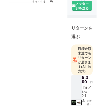
おります。弊社
メッセー
活動を展開
の公式
ジを送る
しておりま
YOUTUBEから
す。特に、
も動画がありま
電動モビリ
すので、ご参考
ティのライ
リターンを
になればと思い
ンナップで
ます。
選ぶ
ある
https://www.yout
【RHINO】
【ME】
ube.com/watch?
目標金額
【LIFE】
v=G0CeVXSvm
未達でも
は、日常の
リターン
Zo引き続き、宜
が届きま
移動手段と
しくお願い致し
す
(All-in
してはもち
ます。
方式)
ろんのこ
5,3
と、週末の
00
円
アウトドア
【オプ
シーンや
ショ
キャンプ場
ン】
でも数多く
RHINO
支援
B専用カ
のお客様に
者：