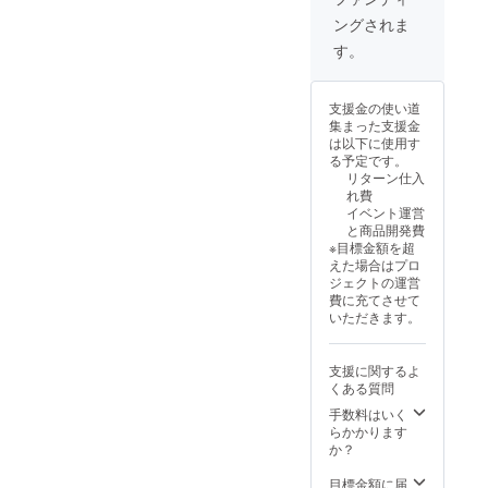
造工程
成車の
ン・仕
が必要)
す。 ※
に変更
ングされま
上の都
お届け
様は変
での送
離島
できま
合等に
はオー
更にな
料
（北海
す。) ●
す。
より出
プショ
る可能
23,600
道、沖
一般販
荷時期
ンで別
性もご
円を含
縄、離
売予定
が遅れ
に購入
ざいま
んだ金
島在住
価格：
支援金の使い道
る場合
する必
す。
額で
の方向
775,600
集まった支援金
があり
要があ
ご了承
す。 ※
け）の
円の
は以下に使用す
ます。
りま
くださ
離島
追加送
42%OF
る予定です。
●原動機
す。 ※
い。 ※
（北海
料は
F ※箱入
リターン仕入
付自転
製品の
ご注文
道、沖
CAMPF
り(ハン
れ費
車販売
品質向
状況、
縄、離
IREをご
ドル
イベント運営
証明書
上と改
使用部
島在住
注文さ
バーと
と商品開発費
を含む
良によ
材の供
の方向
れた
前輪の
※目標金額を超
●適格請
り、デ
給状
け）の
後、商
取付け
えた場合はプロ
求書発
ザイ
況、製
追加送
品を発
が必要)
ジェクトの運営
行事業
ン・仕
造工程
料は
送する
での送
費に充てさせて
者登録
様は変
上の都
CAMPF
一週間
料
いただきます。
番号：
更にな
合等に
IREをご
前に弊
37,600
あり ※
る可能
より出
注文さ
社の
円を含
適格請
性もご
荷時期
れた
ホーム
んだ金
支援に関するよ
求書発
ざいま
が遅れ
後、商
ページ
額で
くある質問
行事業
す。
る場合
品を発
にて追
す。 ※
者登録
ご了承
があり
送する
加の離
離島
手数料はいく
番号の
くださ
ます。
一週間
島送料
（北海
らかかります
記載の
い。 ※
●原動機
前に弊
11,000
道、沖
か？
あるイ
ご注文
付自転
社の
円(税込
縄、離
ンボイ
状況、
車販売
ホーム
み)をお
島在住
目標金額に届