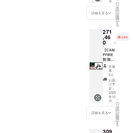
こ
月
行事業
給状
す。 ※
料は
道、沖
売予定
1000W
の
リ
者登録
況、製
製品の
CAMPF
縄、離
価格：
モデル
タ
ー
番号：
造工程
品質向
IREをご
島在住
387,800
×1台 ●
ン
詳細を見る
を
あり ※
上の都
上と改
注文さ
の方向
円の
イープ
選
択
適格請
合等に
良によ
れた
け）の
37%OF
ラスミ
す
る
求書発
より出
り、デ
後、商
追加送
F ※箱入
ライ ア
271
行事業
荷時期
ザイ
品を発
料は
り(ハン
ドベン
者登録
が遅れ
ン・仕
送する
CAMPF
ドル
チャー
,46
残り50
番号の
る場合
様は変
一週間
IREをご
バーと
ポータ
0
円
記載の
があり
更にな
前に弊
注文さ
前輪の
ブル電
あるイ
ます。
る可能
社の
れた
取付け
源
【CAM
ンボイ
●原動機
性もご
ホーム
後、商
が必要)
「EMR
PFIRE
スが必
付自転
ざいま
ページ
品を発
での送
310」
割 限定
要な場
車販売
す。
にて追
送する
料
×1台 ●
50台】
支援
合は、
証明書
ご了承
加の離
一週間
18,800
カ
●イープ
者：
実行者
を含む
くださ
島送料
前に弊
円を含
ラー：
ラスミ
0人
に直接
●適格請
い。 ※
11,000
社の
んだ金
アバン
ライ
お届
お問合
求書発
ご注文
円(税込
ホーム
額で
ブラッ
RHINO
け予
せくだ
行事業
状況、
み)をお
ページ
す。 ※
ク
A / 電動
定：
さい。
者登録
使用部
払う必
にて追
離島
or サ
バイク
2025
年10
番号：
材の供
要があ
加の離
（北海
ンド
原付二
こ
月
あり ※
給状
りま
島送料
道、沖
ベー
種
の
リ
適格請
況、製
す。ご
11,000
縄、離
ジュ
1000W
タ
ー
求書発
造工程
注意く
円(税込
島在住
(RHINO
モデル
ン
詳細を見る
を
行事業
上の都
ださ
み)をお
の方向
Aのサ
×1台 ●
選
択
者登録
合等に
い。 ※
払う必
け）の
ドル色
カ
す
る
番号の
より出
組立完
要があ
追加送
はブ
ラー：
309
記載の
荷時期
成車の
りま
料は
ラック
サンド