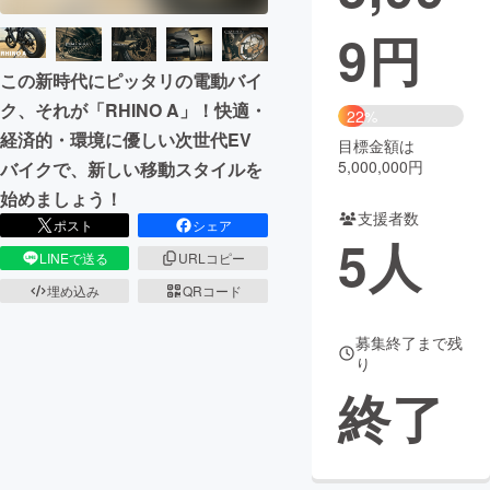
9
円
まちづくり・地域活性化
この新時代にピッタリの電動バイ
CAMPFIRE for Social Good
CAMPFIRE Creation
ク、それが「RHINO A」！快適・
22%
経済的・環境に優しい次世代EV
CAMPFIREふるさと納税
machi-ya
コミュニティ
目標金額は
5,000,000円
バイクで、新しい移動スタイルを
始めましょう！
支援者数
ポスト
シェア
5
人
LINEで送る
URLコピー
埋め込み
QRコード
募集終了まで残
り
終了