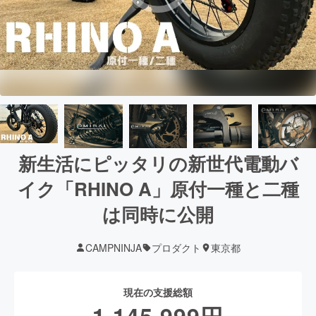
新生活にピッタリの新世代電動バ
イク「RHINO A」原付一種と二種
は同時に公開
CAMPNINJA
プロダクト
東京都
現在の支援総額
1,145,999
円