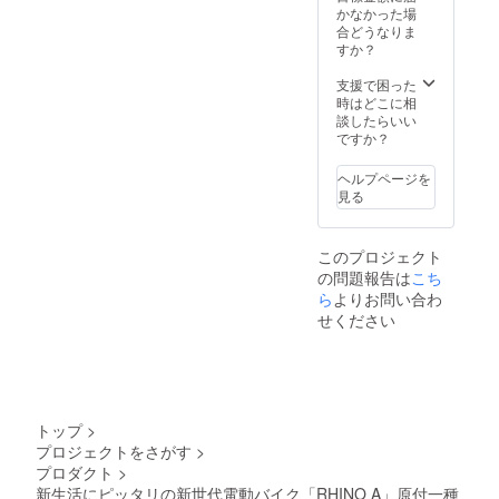
スが必
使用部
証明書
ページ
払う必
の方向
かなかった場
要な場
材の供
を含む
にて追
要があ
け）の
合どうなりま
合は、
給状
●適格請
加の離
りま
追加送
すか？
実行者
況、製
求書発
島送料
す。ご
料は
に直接
造工程
行事業
11,000
注意く
CAMPF
支援で困った
お問合
上の都
者登録
円(税込
ださ
IREをご
時はどこに相
せくだ
合等に
番号：
み)をお
い。 ※
注文さ
談したらいい
さい。
より出
あり ※
払う必
組立完
れた
ですか？
荷時期
適格請
要があ
成車の
後、商
が遅れ
求書発
りま
お届け
品を発
ヘルプページを
る場合
行事業
す。ご
はオー
送する
見る
があり
者登録
注意く
プショ
一週間
ます。
番号の
ださ
ンで別
前に弊
●原動機
記載の
い。 ※
に購入
社の
このプロジェクト
付自転
あるイ
組立完
する必
ホーム
の問題報告は
車販売
ンボイ
成車の
要があ
ページ
こち
証明書
スが必
お届け
りま
にて追
ら
よりお問い合わ
を含む
要な場
はオー
す。 ※
加の離
せください
●適格請
合は、
プショ
製品の
島送料
求書発
実行者
ンで別
品質向
11,000
行事業
に直接
に購入
上と改
円(税込
者登録
お問合
する必
良によ
み)をお
番号：
せくだ
要があ
り、デ
払う必
あり ※
さい。
りま
ザイ
要があ
トップ
>
適格請
す。 ※
ン・仕
りま
プロジェクトをさがす
>
求書発
製品の
様は変
す。ご
プロダクト
>
行事業
品質向
更にな
注意く
者登録
上と改
る可能
ださ
新生活にピッタリの新世代電動バイク「RHINO A」原付一種