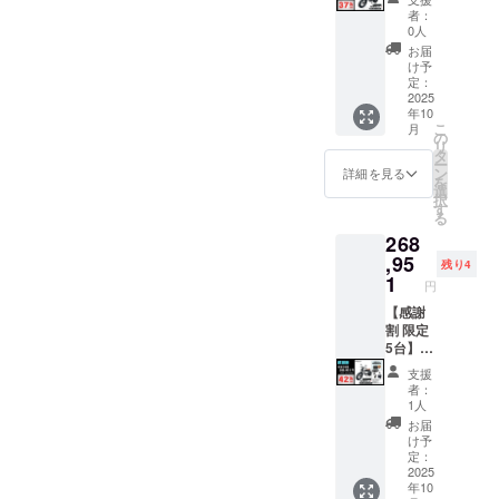
お問合
証明書
性もご
はオー
一週間
一般販
ション
ラスミ
者：
せくだ
を含● ●
ざいま
プショ
前に弊
売予定
でブラ
ライ
0人
さい。
適格請
す。
ンで別
社の
価格：
ウン色
RHINO
お届
求書発
ご了承
に購入
ホーム
403,710
に変更
A / 電動
け予
行事業
くださ
する必
ページ
円の
できま
バイク
定：
者登録
い。 ※
要があ
にて追
42%OF
す。) ●
原付二
2025
年10
番号：
ご注文
りま
加の離
F ※箱入
一般販
種
こ
月
あり ※
状況、
す。 ※
島送料
り(ハン
売予定
1000W
の
リ
適格請
使用部
製品の
11,000
ドル
価格：
モデル
タ
ー
求書発
材の供
品質向
円(税込
バーと
387,800
×1台 ●
ン
詳細を見る
を
行事業
給状
上と改
み)をお
前輪の
円の
カ
選
択
者登録
況、製
良によ
払う必
取付け
37%OF
ラー：
す
る
番号の
造工程
り、デ
要があ
が必要)
F ※箱入
アバン
268
記載の
上の都
ザイ
りま
での送
り(ハン
ブラッ
あるイ
合等に
ン・仕
す。ご
料
ドル
ク (サド
,95
残り4
ンボイ
より出
様は変
注意く
23,600
バーと
ル色は
1
円
スが必
荷時期
更にな
ださ
円を含
前輪の
ブラッ
要な場
が遅れ
る可能
い。 ※
んだ金
取付け
クにな
【感謝
合は、
る場合
性もご
組立完
額で
が必要)
りま
割 限定
実行者
があり
ざいま
成車の
す。 ※
での送
す。
5台】 ●
に直接
ます。
す。
お届け
離島
料
オープ
イープ
支援
お問合
●原動機
ご了承
はオー
（北海
18,800
ション
ラスミ
者：
せくだ
付自転
くださ
プショ
道、沖
円を含
でブラ
ライ
1人
さい。
車販売
い。 ※
ンで別
縄、離
んだ金
ウン色
RHINO
お届
証明書
ご注文
に購入
島在住
額で
に変更
A / 電動
け予
を含む
状況、
する必
の方向
す。 ※
できま
バイク
定：
●適格請
使用部
要があ
け）の
離島
す。) ●
原付二
2025
年10
求書発
材の供
りま
追加送
（北海
一般販
種