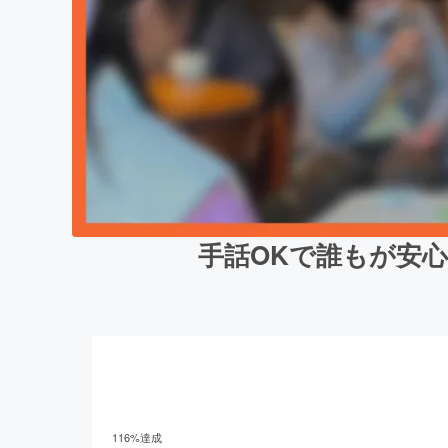
手話OKで誰もが安心
116
%達成