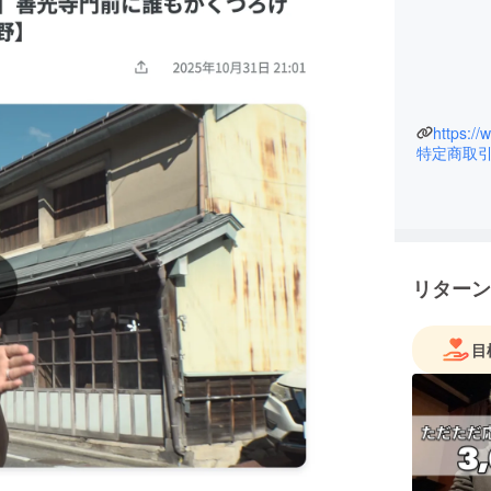
https:/
特定商取
リターン
目