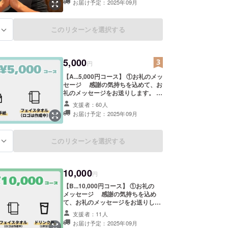
お届け予定：2025年09月
いため、大変ありがたい支援となり
ます。 サービスやモノによるリター
ンはありませんが、お会いした際は
このリターンを選択する
る
全力でお礼を伝えたいので申し出て
ください。
5,000
円
【A...5,000円コース】 ①お礼のメッ
セージ 感謝の気持ちを込めて、お
礼のメッセージをお送りします。 ②
オリジナルフェイスタオル ロゴ
支援者：60人
（現在作成中）を取り入れたオリジ
お届け予定：2025年09月
ナルタオル１枚を送ります。 ＜素
材：綿100%、サイズ：約34×90cm
＞
このリターンを選択する
る
10,000
円
【B...10,000円コース】 ①お礼の
メッセージ 感謝の気持ちを込め
て、お礼のメッセージをお送りしま
す。 ②オリジナルフェイスタオル
支援者：11人
ロゴ（現在作成中）を取り入れた
お届け予定：2025年09月
オリジナルタオル１枚を送ります。