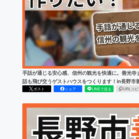
まちづくり・地域活性化
手話が通じる安心感、信州の観光を快適に。善光寺
話も飛び交うゲストハウスをつくります！in長野市
ポスト
シェア
LINEで送る
URLコ