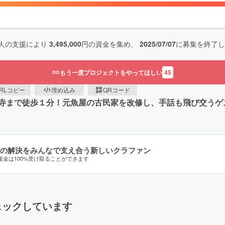
人の支援により
3,495,000
円の資金を集め、
2025/07/07
に募集を終了し
もう一度プロジェクトをやってほしい
45
RLコピー
埋め込み
QRコード
寺まで徒歩１分！元魚屋の古民家を改修し、手話も飛び交うゲス
の解決をみんなで支え合う新しいクラファン
援金は100%受け取ることができます
ェックしています