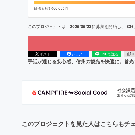
目標金額
3,000,000
円
このプロジェクトは、
2025/05/23
に募集を開始し、
336
ポスト
シェア
LINEで送る
U
手話が通じる安心感、信州の観光を快適に。善光
社会課題
集まった支
このプロジェクトを見た人はこちらもチ