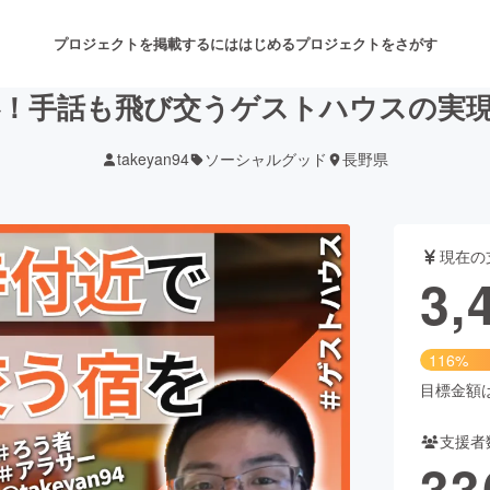
プロジェクトを掲載するには
はじめる
プロジェクトをさがす
！手話も飛び交うゲストハウスの実現を
takeyan94
ソーシャルグッド
長野県
注目のリターン
注目の新着プロジェクト
募集終了が近いプロジェクト
も
現在の
音楽
舞台・パフォーマンス
3,
ゲーム・サービス開発
フード・飲食店
116%
書籍・雑誌出版
アニメ・漫画
目標金額は3
支援者
チャレンジ
ビューティー・ヘルスケ
33