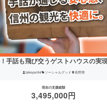
！手話も飛び交うゲストハウスの実現を
takeyan94
ソーシャルグッド
長野県
現在の支援総額
3,495,000
円