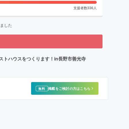
支援者数
336
人
ました
トハウスをつくります！in長野市善光寺
掲載をご検討の方はこちら
無料