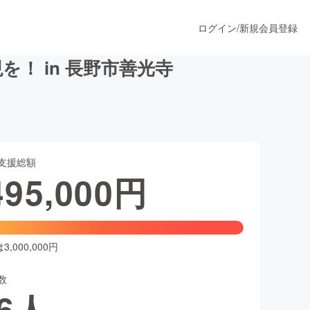
ログイン
/
新規会員登録
！ in 長野市善光寺
うすぐ公開されます
支援総額
プロダクト
495,000
円
ファッション
スポーツ
,000,000円
数
ア
ソーシャルグッド
6
人