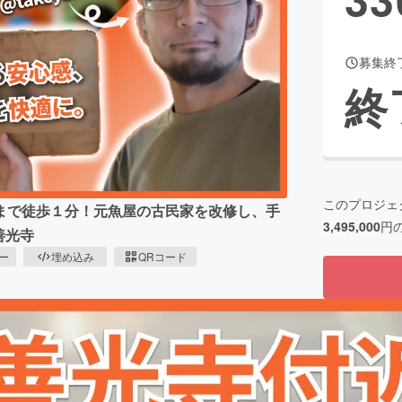
募集終
CAMPFIRE for Social Good
CAMPFIRE Creation
終
CAMPFIREふるさと納税
machi-ya
コミュニティ
このプロジェ
まで徒歩１分！元魚屋の古民家を改修し、手
3,495,000
円
善光寺
ピー
埋め込み
QRコード