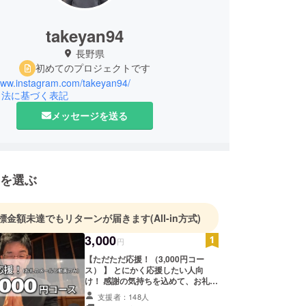
takeyan94
長野県
初めてのプロジェクトです
/www.instagram.com/takeyan94/
引法に基づく表記
メッセージを送る
を選ぶ
標金額未達でもリターンが届きます
(All-in方式)
3,000
円
【ただただ応援！（3,000円コー
ス） 】 とにかく応援したい人向
け！ 感謝の気持ちを込めて、お礼の
メッセージ(Eメール)と動画をお送り
支援者：148人
します。 リターンにお金がかからな