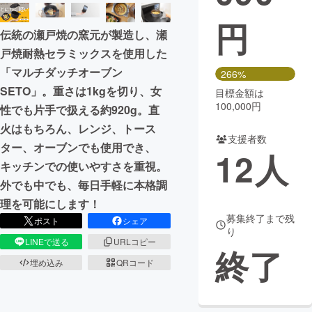
円
まちづくり・地域活性化
伝統の瀬戸焼の窯元が製造し、瀬
戸焼耐熱セラミックスを使用した
CAMPFIRE for Social Good
CAMPFIRE Creation
「マルチダッチオーブン
266%
CAMPFIREふるさと納税
machi-ya
コミュニティ
SETO」。重さは1kgを切り、女
目標金額は
100,000円
性でも片手で扱える約920g。直
火はもちろん、レンジ、トース
支援者数
ター、オーブンでも使用でき、
12
人
キッチンでの使いやすさを重視。
外でも中でも、毎日手軽に本格調
理を可能にします！
募集終了まで残
ポスト
シェア
り
LINEで送る
URLコピー
終了
埋め込み
QRコード