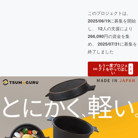
このプロジェクトは、
2025/06/19
に募集を開始
し、
12
人の支援により
266,090
円の資金を集
め、
2025/07/31
に募集を
終了しました
もう一度プロジェ
1
クトをやってほし
4
い