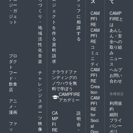
ス
て
ジー
づ
ジ
ッ
・ガ
く
ェ
フ
CAM
CAMP
ジェ
り
ク
に
PFI
FIREと
ット
・
ト
相
RE
は
地
を
談
CAM
あんし
域
作
す
PFI
ん・安
活
る
る
RE
全への
性
資
コ
取り組
化
料
ミュ
み
プロ
音
請
ニ
ニュー
ダク
楽
求
ティ
ス
ト
CAM
ヘルプ
クラウドファ
フー
チ
PFI
お問い
ンディングの
ド・
ャ
RE
合わせ
ノウハウを無
飲食
レ
Crea
料で学ぼう
店
ン
tion
各種規定
CAMPFIRE
ジ
CAM
アカデミー
アニ
ス
利用規
PFI
メ・
ポ
約
RE
漫画
ー
CA
説
細則
for
ツ
MP
明
プライ
Soci
ファ
映
FI
会
バシー
al
ッ
像
RE
・
ポリ
Goo