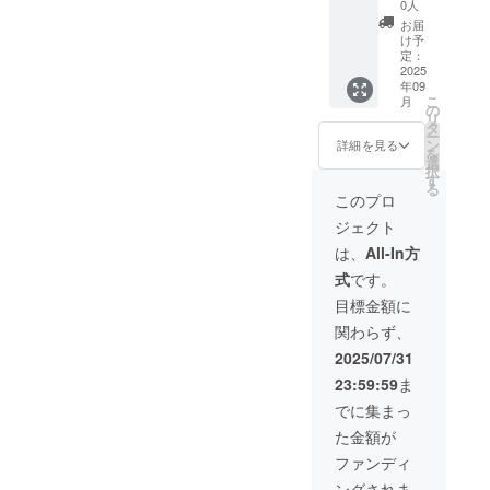
57,810
本体の
もござ
0人
造工程
円
販売予
いま
上の都
お届
マルチ
定価格
す。 ※
け予
合等に
ダッチ
に対す
定：
デザイ
より出
オーブ
2025
るもの
ン・仕
荷時期
年09
ン
です。
様は変
が遅れ
こ
月
SETO
※皆様の
の
更にな
る場合
リ
3個 (一
ご支援
タ
る可能
があり
ー
般販売
により
ン
性もご
詳細を見る
ます。
を
予定価
量産効
選
ざいま
択
格：
率が向
す
す。ご
る
税・送
上した
了承く
このプロ
料込
場合、
ださ
ジェクト
79,200
正規販
い。 ※
円) ※税
売価格
ご注文
は、
All-In方
込・送
が販売
状況、
式
です。
料無料
予定価
使用部
※割引率
格より
材の供
目標金額に
は製品
下がる
給状
関わらず、
本体の
可能性
況、製
販売予
もござ
造工程
2025/07/31
定価格
いま
上の都
23:59:59
ま
に対す
す。 ※
合等に
るもの
デザイ
より出
でに集まっ
です。
ン・仕
荷時期
た金額が
※皆様の
様は変
が遅れ
ご支援
更にな
る場合
ファンディ
により
る可能
があり
ングされま