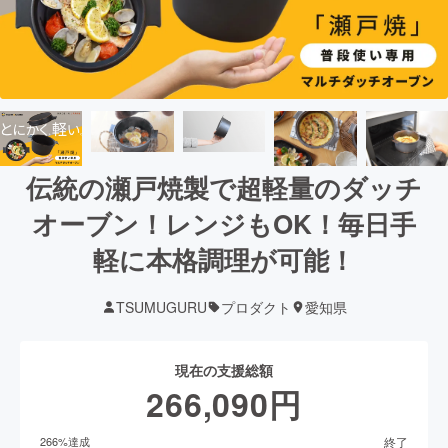
伝統の瀬戸焼製で超軽量のダッチ
オーブン！レンジもOK！毎日手
軽に本格調理が可能！
TSUMUGURU
プロダクト
愛知県
現在の支援総額
266,090
円
終了
266
%達成