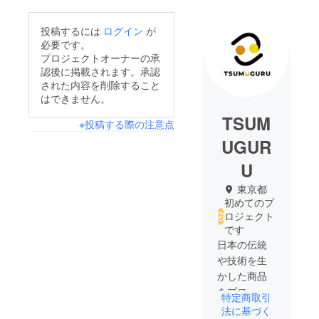
投稿するには
ログイン
が
必要です。
プロジェクトオーナーの承
認後に掲載されます。承認
された内容を削除すること
はできません。
TSUM
※投稿する際の注意点
UGUR
U
東京都
初めてのプ
ロジェクト
です
日本の伝統
や技術を生
かした商品
をプロ
特定商取引
デュースす
法に基づく