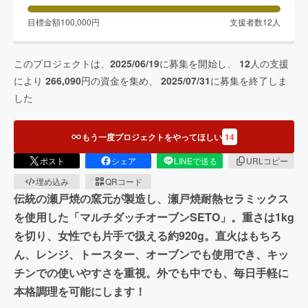
目標金額
100,000
円
支援者数
12
人
このプロジェクトは、
2025/06/19
に募集を開始し、
12
人の支援
により
266,090
円の資金を集め、
2025/07/31
に募集を終了しま
した
もう一度プロジェクトをやってほしい
14
ポスト
シェア
LINEで送る
URLコピー
埋め込み
QRコード
伝統の瀬戸焼の窯元が製造し、瀬戸焼耐熱セラミックス
を使用した「マルチダッチオーブンSETO」。重さは1kg
を切り、女性でも片手で扱える約920g。直火はもちろ
ん、レンジ、トースター、オーブンでも使用でき、キッ
チンでの使いやすさを重視。外でも中でも、毎日手軽に
本格調理を可能にします！