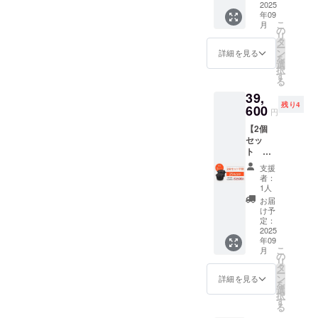
ダッチ
2025
※皆様の
更にな
があり
年09
オーブ
ご支援
る可能
ます。
こ
月
ン
により
の
性もご
リ
SETO
量産効
タ
ざいま
ー
1個 (一
率が向
ン
す。ご
詳細を見る
を
般販売
上した
選
了承く
択
予定価
場合、
す
ださ
る
格：
正規販
い。 ※
39,
税・送
売価格
ご注文
残り4
料込
600
が販売
状況、
円
26,400
予定価
使用部
【2個
円) ※税
格より
材の供
セッ
込・送
下がる
給状
ト 早
料無料
可能性
況、製
割
※割引率
もござ
造工程
支援
25％OF
は製品
いま
上の都
者：
F】
本体の
す。 ※
1人
合等に
39,600
販売予
デザイ
より出
お届
円 マ
定価格
ン・仕
け予
荷時期
ルチ
に対す
定：
様は変
が遅れ
ダッチ
2025
るもの
更にな
る場合
年09
オーブ
です。
る可能
があり
こ
月
ン
※皆様の
の
性もご
ます。
リ
SETO
ご支援
タ
ざいま
ー
2個 (一
により
ン
す。ご
詳細を見る
を
般販売
量産効
選
了承く
択
予定価
率が向
す
ださ
る
格：
上した
い。 ※