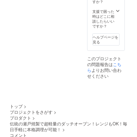
材の供
すか？
給状
況、製
支援で困った
造工程
時はどこに相
上の都
談したらいい
合等に
ですか？
より出
荷時期
ヘルプページを
が遅れ
見る
る場合
があり
ます。
このプロジェクト
の問題報告は
こち
ら
よりお問い合わ
せください
トップ
>
プロジェクトをさがす
>
プロダクト
>
伝統の瀬戸焼製で超軽量のダッチオーブン！レンジもOK！毎
日手軽に本格調理が可能！
>
コメント