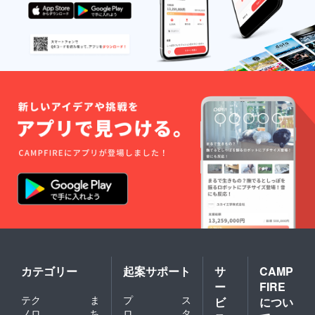
カテゴリー
起案サポート
サ
CAMP
ー
FIRE
テク
ま
プ
ス
ビ
につい
ノロ
ち
ロ
タ