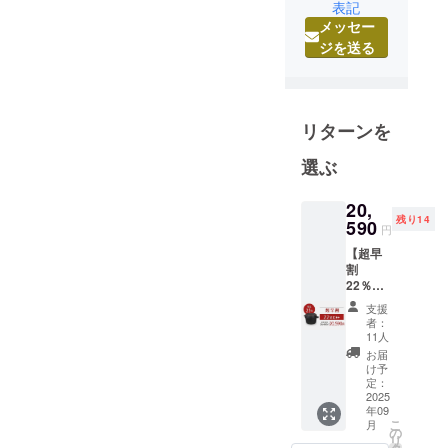
る
表記
メッセー
「TSUMUG
ジを送る
URU」。技
術と伝統
を、人と人
を、未来に
リターンを
価値を、
「紡ぐ」
選ぶ
（TSUMUG
U）。 関わ
20,
残り14
590
る皆が「グ
円
ル」
【超早
（GURU）に
割
22％OF
なり、笑顔
F】
支援
が「グルグ
20,590
者：
円 マル
ル」循環し
11人
チダッ
お届
たらいいな
チオー
け予
と思いま
ブン
定：
SETO
2025
す。
年09
1個 (一
こ
月
般販売
の
リ
予定価