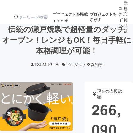
新
ロ
規
グ
会
プロジェクトを掲載
プロジェクトを
/
するには
さがす
イ
員
ン
登
伝統の瀬戸焼製で超軽量のダッチ
録
オーブン！レンジもOK！毎日手軽に
本格調理が可能！
人気のプロ
注目のリ
注目の新着プロ
募集終了が近いプ
もうすぐ公開
ジェクト
ターン
ジェクト
ロジェクト
されます
TSUMUGURU
プロダクト
愛知県
アート・写真
音楽
現在の支援総
テクノロジー・ガジェット
ゲーム・サ
額
266,
映像・映画
書籍・雑誌
090
ビジネス・起業
チャレンジ