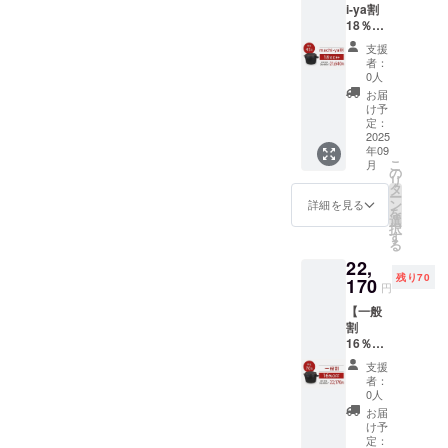
i-ya割
※割引率
可能性
18％OF
は製品
もござ
F】
本体の
いま
支援
21,640
販売予
す。 ※
者：
円 マ
定価格
デザイ
0人
ルチ
に対す
ン・仕
お届
ダッチ
るもの
様は変
け予
オーブ
です。
定：
更にな
ン
2025
※皆様の
る可能
年09
SETO
ご支援
性もご
こ
月
1個 (一
により
の
ざいま
リ
般販売
量産効
タ
す。ご
ー
予定価
率が向
ン
了承く
詳細を見る
を
格：
上した
選
ださ
択
税・送
場合、
す
い。 ※
る
料込
正規販
ご注文
22,
26,400
売価格
状況、
残り70
円) ※税
170
が販売
使用部
円
込・送
予定価
材の供
【一般
料無料
格より
給状
割
※割引率
下がる
況、製
16％OF
は製品
可能性
造工程
F】
本体の
もござ
上の都
支援
22,170
販売予
いま
合等に
者：
円
定価格
す。 ※
0人
より出
税・送
に対す
デザイ
荷時期
お届
料込
るもの
ン・仕
け予
が遅れ
マルチ
です。
定：
様は変
る場合