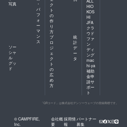
ALL
写真
・
ク
HIO
パ
ト
KOS
フ
の
HI
ォ
作
JFA
ー
り
クラ
マ
方
ウド
ン
プ
統
ファ
ス
ロ
計
ン
ソー
ジ
デ
ディ
シャ
ェ
ー
ング
ル
ク
タ
mac
グッ
ト
hi-ya
ド
の
補助
広
金申
め
請サ
方
ポー
ト
「QRコード」は株式会社デンソーウェーブの登録商標です。
© CAMPFIRE,
会社概
採用情
パートナー
Inc.
要
報
募集