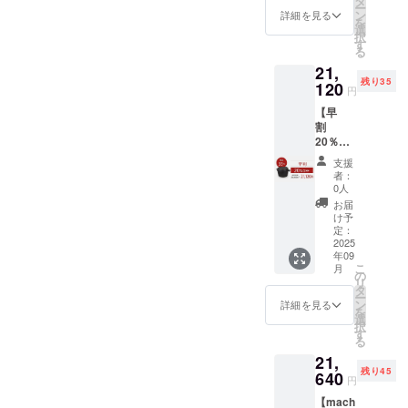
タ
ー
格：
ン
詳細を見る
を
税・送
選
択
料込
す
る
26,400
21,
円) ※税
残り35
込・送
120
円
料無料
【早
※割引率
割
は製品
20％OF
本体の
F】
販売予
支援
21,120
定価格
者：
円 マ
に対す
0人
ルチ
るもの
お届
ダッチ
です。
け予
オーブ
※皆様の
定：
ン
2025
ご支援
年09
SETO
により
こ
月
1個 (一
量産効
の
リ
般販売
率が向
タ
ー
予定価
上した
ン
詳細を見る
を
格：
場合、
選
択
税・送
正規販
す
る
料込
売価格
21,
26,400
が販売
残り45
円) ※税
640
予定価
円
込・送
格より
【mach
料無料
下がる