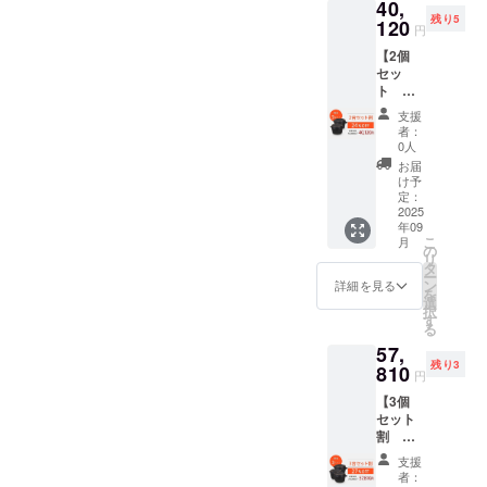
40,
税・送
場合、
ご注文
残り5
料込
120
正規販
状況、
円
52,800
売価格
使用部
【2個
円) ※税
が販売
材の供
セッ
込・送
予定価
給状
ト
料無料
格より
況、製
割
※割引率
下がる
造工程
支援
24％OF
は製品
可能性
上の都
者：
F】
本体の
もござ
0人
合等に
40,120
販売予
いま
より出
お届
円 マ
定価格
す。 ※
け予
荷時期
ルチ
に対す
定：
デザイ
が遅れ
ダッチ
2025
るもの
ン・仕
る場合
年09
オーブ
です。
様は変
があり
こ
月
ン
※皆様の
の
更にな
ます。
リ
SETO
ご支援
タ
る可能
ー
2個 (一
により
ン
性もご
詳細を見る
を
般販売
量産効
選
ざいま
択
予定価
率が向
す
す。ご
る
格：
上した
了承く
57,
税・送
場合、
ださ
残り3
料込
810
正規販
い。 ※
円
52,800
売価格
ご注文
【3個
円) ※税
が販売
状況、
セット
込・送
予定価
使用部
割
料無料
格より
材の供
27％OF
※割引率
下がる
給状
支援
F】
は製品
可能性
況、製
者：