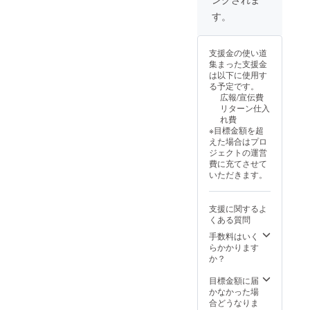
量産効
性もご
ます。
率が向
ざいま
す。
上した
す。ご
場合、
了承く
正規販
ださ
支援金の使い道
売価格
い。 ※
集まった支援金
が販売
ご注文
は以下に使用す
予定価
状況、
る予定です。
格より
使用部
広報/宣伝費
下がる
材の供
リターン仕入
可能性
給状
れ費
もござ
況、製
※目標金額を超
いま
造工程
えた場合はプロ
す。 ※
上の都
ジェクトの運営
デザイ
合等に
費に充てさせて
ン・仕
より出
いただきます。
様は変
荷時期
更にな
が遅れ
る可能
る場合
支援に関するよ
性もご
があり
くある質問
ざいま
ます。
す。ご
手数料はいく
了承く
らかかります
ださ
か？
い。 ※
ご注文
目標金額に届
状況、
かなかった場
使用部
合どうなりま