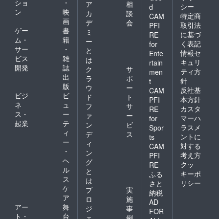
ショ
・
ア
相
シー
d
ン
映
カ
談
特定商
CAM
画
デ
会
取引法
PFI
ゲー
書
ミ
に基づ
RE
ム・
籍
ー
く表記
for
サー
・
と
情報セ
Ente
ビス
雑
は
キュリ
rtain
開発
誌
ク
サ
ティ方
men
出
ラ
ポ
針
t
版
ウ
ー
反社基
CAM
ビジ
ビ
ド
ト
本方針
PFI
ネ
ュ
フ
サ
カスタ
RE
ス・
ー
ァ
ー
マーハ
for
起業
テ
ン
ビ
ラスメ
Spor
ィ
デ
ス
ントに
ts
ー
ィ
対する
CAM
・
ン
考え方
PFI
ヘ
グ
クッ
RE
ル
と
キーポ
ふる
ス
は
リシー
さと
ケ
プ
実
納税
ア
ロ
施
AD
アー
舞
ジ
事
FOR
ト・
台
ェ
例