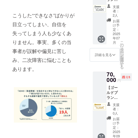
「協賛
の方へ
企業名
るリ
企業一
・自分
支援
＋ロゴ
ターン
覧」
の特性
者：
掲載】
こうした“できなさ”ばかりが
です。
ページ
2人
につい
プロ
ご支援
に企業
て話し
お届
目立ってしまい、自信を
ジェク
の背景
名（文
け予
てみた
ト
や、
定：
字の
い ・働
失ってしまう人も少なくあ
HP（Po
2025
ADHD
み）を
き方・
年07
ly公式
との関
掲載 活
進路・
りません。事実、多くの当
こ
月
HP）
わり、
の
動レ
生き方
リ
に、貴
自社の
タ
ポート
事者が誤解や偏見に苦し
にモヤ
ー
社の企
取り組
ン
（PDF
詳細を見る
モヤが
を
業名お
み、二次障害に悩むことも
みなど
選
）の送
ある ・
択
よびロ
を“声”
す
付 【掲
同じ立
る
あります。
ゴを2年
で届け
載期
場の人
70,
間掲載
ること
間】
と安心
残り5
させて
000
で、共
2025年
して話
円
いただ
生社会
7月1
してみ
【ゴー
きま
への
日〜
たい
ルドプ
す。
メッ
2027年
ADHD
ラン｜
【リ
セージ
7月31日
当事者
企業向
ターン
として
（2年
の保護
支援
けワー
内容】
発信し
間）
者：
者の方
ク
プロ
ていき
0人
【備考
へ ・子
ショッ
ジェク
ます。
欄のお
お届
どもの
プ（90
トHP内
【リ
け予
願い】
特性を
分）】
に企業
定：
ターン
支援時
どう受
リター
2025
名・ロ
内容】
に掲載
け止め
年09
ン内容
ゴを掲
・Poly