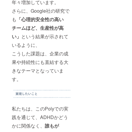
年々増加しています。
方） ・
ます
同僚・
さらに、Google社の研究で
上司・
人事担
も
「心理的安全性の高い
当者 ・
ADHD
チームほど、生産性が高
の部下
い」
という結果が示されて
をどう
支えた
いるように、
らいい
か悩ん
こうした課題は、企業の成
でいる
方 掲載
果や持続性にも直結する大
につい
て： ・
きなテーマとなっていま
掲載期
す。
間：
2025年
7月1日
から2年
間掲載
・掲載
方法：
私たちは、このPolyでの実
共創
践を通じて、ADHDかどう
パート
ナー枠
かに関係なく、
誰もが
とし
て、文