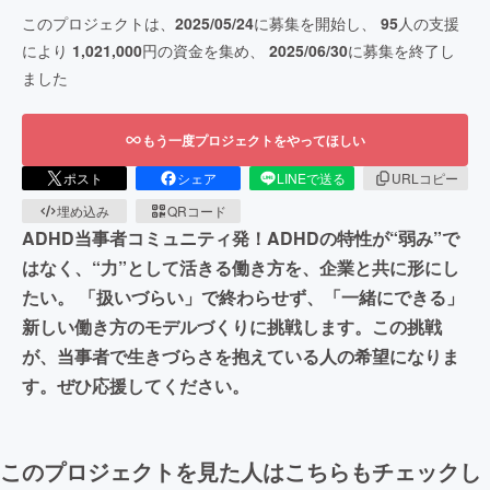
このプロジェクトは、
2025/05/24
に募集を開始し、
95
人の支援
により
1,021,000
円の資金を集め、
2025/06/30
に募集を終了し
ました
もう一度プロジェクトをやってほしい
ポスト
シェア
LINEで送る
URLコピー
埋め込み
QRコード
ADHD当事者コミュニティ発！ADHDの特性が“弱み”で
はなく、“力”として活きる働き方を、企業と共に形にし
たい。 「扱いづらい」で終わらせず、「一緒にできる」
新しい働き方のモデルづくりに挑戦します。この挑戦
が、当事者で生きづらさを抱えている人の希望になりま
す。ぜひ応援してください。
このプロジェクトを見た人はこちらもチェックし