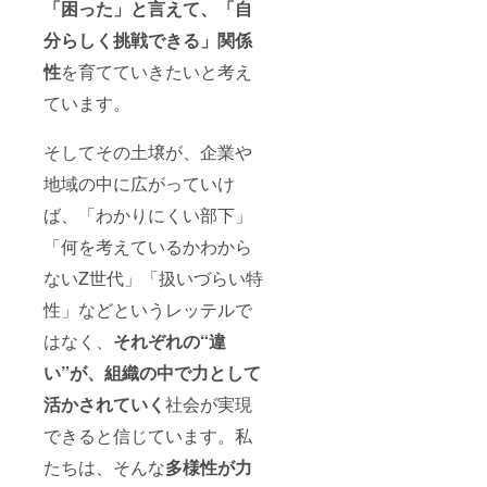
「困った」と言えて、「自
字・ロ
ゴの掲
分らしく挑戦できる」関係
載 ・注
意事
性
を育てていきたいと考え
項：支
ています。
援時、
必ず備
考欄に
そしてその土壌が、企業や
掲載を
希望さ
地域の中に広がっていけ
れるお
名前を
ば、「わかりにくい部下」
ご記入
くださ
「何を考えているかわから
い
ないZ世代」「扱いづらい特
：
性」などというレッテルで
ロゴや
バナー
はなく、
それぞれの“違
などの
画像の
い”が、組織の中で力として
受け渡
しにつ
活かされていく
社会が実現
いて
は、プ
できると信じています。私
ロジェ
たちは、そんな
多様性が力
クト終
了後に