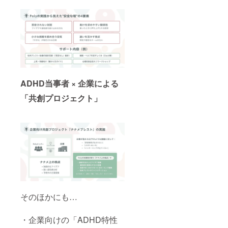
をお願
いいた
しま
す。 掲
載を希
望され
る企業
名、相
談対象
者（本
ADHD当事者 × 企業による
人・上
司・人
「共創プロジェクト」
事な
ど）を
ご記入
くださ
い ロゴ
画像
は、別
途メー
ルにて
ご提出
いただ
きます
そのほかにも…
・企業向けの「ADHD特性