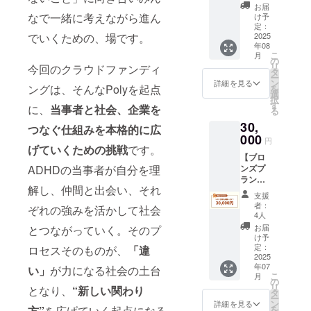
ティン
5000
（PDF
お届
グ60分
円、1万
なで一緒に考えながら進ん
）
け予
×2回】
円のリ
定：
ADHD
2025
でいくための、場です。
ターン
年08
当事者
と同じ
こ
月
とし
内容に
の
リ
今回のクラウドファンディ
て、そ
なりま
タ
ー
して本
す。
ン
詳細を見る
ングは、そんなPolyを起点
を
プロ
【リ
選
択
ジェク
ターン
す
に、
当事者と社会、企業を
る
トの発
内容】
30,
起人と
・お礼
つなぐ仕組みを本格的に広
して活
000
のメッ
円
動する
げていくための挑戦
です。
セージ
【ブロ
渡邊菜
（メー
ンズプ
ADHDの当事者が自分を理
月と、
ル） ・
ラン｜
オンラ
プロ
解し、仲間と出会い、それ
HPに企
インで1
ジェク
支援
業名を
対1のオ
ト進捗
者：
ぞれの強みを活かして社会
掲載】
ンライ
レポー
4人
ADHD
ンミー
ト
お届
とつながっていく。そのプ
の共生
ティン
（PDF
け予
社会づ
グ を実
定：
）
ロセスそのものが、
「違
くりを
2025
施しま
年07
応援し
い」
が力になる社会の土台
す。 ご
こ
月
てくだ
支援い
の
リ
となり、
“新しい関わり
さる企
ただい
タ
ー
業様と
たお礼
ン
詳細を見る
を
方”
を広げていく起点になる