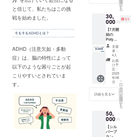
して、
とし
選
択
Poly公
て、
す
と信じて、私たちはこの挑
る
式HP内
ADHD
30,
に企業
にまつ
戦を始めました。
残り1
名を掲
000
わるこ
円
載させ
とだけ
【7月開
ていた
ではな
始の
だきま
く、
Polyラ
す。
「モヤ
ジオ
「特性
モヤ」
支援
ADHD（注意欠如・多動
（仮）
が活き
や「ア
者：
ゲスト
る社会
イデ
4人
症）は、脳の特性によって
出演
を共に
ア」
お届
権】
つくる
「気に
け予
以下のような困りごとが起
Poly発
仲間」
定：
なるこ
の新番
2025
とし
と」を
こりやすいとされていま
年08
組
て、感
一緒に
こ
月
「Poly
す。
謝の気
の
お話す
リ
ラジ
持ちを
タ
る時間
ー
オ」
込めて
ン
をご提
詳細を見る
を
（2025
ご紹介
選
供しま
択
年7月ス
いたし
す
す。
る
タート
ます。
【こん
50,
予定）
【リ
な方に
に、ゲ
000
ターン
おすす
円
ストと
内容】
め】
【シル
してご
Poly公
ADHD
バープ
出演い
式HPの
当事者
ラン｜
ただけ