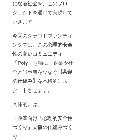
になる社会
を、このプロ
お送り
する
ジェクトを通じて実現して
メール
をご確
いきます。
認くだ
さい。
備考：
今回のクラウドファンディ
活動内
ングでは、この
心理的安全
容の詳
細は、
性の高いコミュニティ
別途打
合せを
「Poly」
を軸に、企業や社
させて
いただ
会と当事者をつなぐ
【共創
きま
す。
の仕組み】
を本格的にス
【備考
欄につ
タートさせます。
いて】
企業
具体的には、
名・大
体の目
安で構
・企業向け「心理的安全性
いませ
んの
づくり」支援の仕組みづく
で、開
始時期
り
の入力