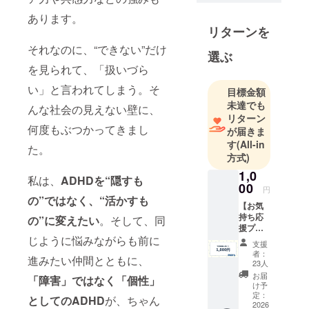
らSNS運用
あります。
やイベント
リターンを
企画、コ
それなのに、“できない”だけ
ミュニティ
選ぶ
づくりに取
を見られて、「扱いづら
り組み、直
い」と言われてしまう。そ
目標金額
感と行動力
未達でも
んな社会の見えない壁に、
を活かして
リターン
何度もぶつかってきまし
独立。
が届きま
す
(All-in
現在は、
た。
方式)
ADHDの特性
1,0
を強みに変
私は、
ADHDを“隠すも
00
えて生きる
円
の”ではなく、“活かすも
仕組みを模
【お気
持ち応
の”に変えたい
。そして、同
索し、当事
援プラ
者コミュニ
ン】 活
じように悩みながらも前に
支援
動を応
ティ「Poly」
者：
進みたい仲間とともに、
援した
23人
の運営や、
い気持
お届
「障害」ではなく「個性」
企業との協
ちだけ
け予
でOK！
定：
働プロジェ
としてのADHD
が、ちゃん
お礼の
2026