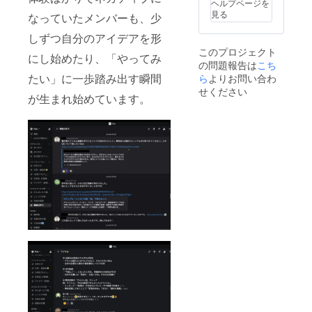
ヘルプページを
きるこ
の場
うまく
り組み
見る
と ・
なっていたメンバーも、少
合：実
いかな
など、
「やり
施場所
い」と
ざっく
たいこ
しずつ自分のアイデアを形
までの
感じて
ばらん
とがあ
このプロジェクト
交通費
いる上
にお話
にし始めたり、「やってみ
りすぎ
の問題報告は
は支援
司の方
こち
くださ
て動け
者でご
・本人
たい」に一歩踏み出す瞬間
ら
よりお問い合わ
い。）
ない」
負担く
の「強
宣伝
せください
「続か
が生まれ始めています。
ださ
みや希
可：活
ない」
い。 ・
望」を
動・
などの
活用
丁寧に
サービ
葛藤 ・
例：採
引き出
ス・団
Polyの
用前研
したい
体紹介
活動
修／職
けれ
を含め
や、実
場内研
ど、方
て
践して
修／人
法が分
OK（過
いる工
事部門
からな
度な宣
夫・ノ
の感度
い方 ・
伝は編
ウハウ
向上に
保護者
集あ
の共有
・対象
として
り）
※事前に
テーマ
「社会
【こん
テーマ
例：
に出た
な方に
が決
「特性
あとど
おすす
まって
に合っ
う支え
め】 ・
いなく
た働き
るか」
ADHD
ても大
方っ
を悩ん
に関わ
丈夫で
て？」
でいる
る取り
す。お
「“困り
方 ・
組みを