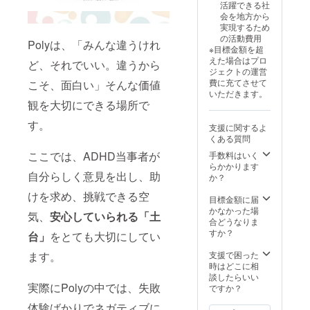
の働き
活躍できる社
づくり
するた
録後、
方・人
会を地方から
など ・
めの支
順次公
間関
実現するため
形式：
援を行
開（内
係・将
の活動費用
オフラ
いま
Polyは、「みんな違うけれ
容によ
来の不
※目標金額を超
イン・
す。 こ
り調整
安 ・学
えた場合はプロ
ど、それでいい。違うから
オンラ
んな方
あり）
校や職
ジェクトの運営
イン実
におす
内容
場で
費に充てさせて
こそ、面白い」そんな価値
施（日
すめ：
例：と
「わ
いただきます。
時は応
・企業
ある
かって
観を大切にできる場所で
相談）
内で
テーマ
もらえ
・実施
ADHD
を起点
す。
ない」
支援に関するよ
概要：1
当事者
に渡邊
ときの
くある質問
回 ・有
とどう
と対話
対処 ・
効期
関わる
ここでは、ADHD当事者が
手数料はいく
をして
保護者
限：
か、正
らかかります
いきま
とし
2026年
解が分
自分らしく意見を出し、助
か？
す。
て、子
12月末
からず
（脱線
どもと
けを求め、挑戦できる空
まで ・
困って
目標金額に届
を肯定
どう関
受講方
いる人
かなかった場
するラ
われば
気、
安心していられる「土
法：
事担
合どうなりま
ジオな
いい？
※オンラ
当・マ
すか？
ので、
台」
をとても大切にしてい
・
インの
ネー
支援の
ADHD
場合：
ジャー
支援で困った
背景、
ます。
のある
Zoomを
・「配
時はどこに相
当事者
社員に
使用し
慮して
談したらいい
や社会
対し
ます。
いるつ
実際にPolyの中では、失敗
ですか？
への想
て、職
※オフ
もりな
い、今
場でで
体験ばかりでネガティブに
ライン
のに、
後の取