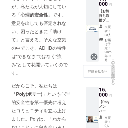
をメー
000
セージ
円
が、私たちが大切にしてい
ルでお
（メー
【お気
届けし
ル） ・
る
「心理的安全性」
です。
持ち応
ます。
プロ
援プラ
このリ
ジェク
意見を出しても否定されな
ン】 活
ターン
ト進捗
支援
動を応
は1000
レポー
い、困ったときに「助け
者：
援した
円・
ト
28人
い気持
10,000
て」と言える。そんな空気
（PDF
お届
ちだけ
円のリ
）
け予
の中でこそ、ADHDの特性
でOK！
ターン
定：
お礼の
2025
と同じ
は“できなさ”ではなく“強
年07
メッ
内容に
こ
月
セージ
なりま
の
み”として花開いていくので
リ
ととも
す。
タ
ー
に、プ
【リ
ン
詳細を見る
す。
を
ロジェ
ターン
選
択
クト進
内容】
す
る
捗レ
・お礼
だからこそ、私たちは
15,
ポート
のメッ
をメー
「Poly(ポリー)」
という心理
000
セージ
円
ルでお
（メー
的安全性を第一優先に考え
【Poly
届けし
ル） ・
メン
ます。
プロ
たコミュニティを立ち上げ
バーと
このリ
ジェク
オンラ
ターン
ト進捗
支援
ました。Polyは、「わから
イン
は1000
レポー
者：
ミー
円、
ト
0人
ないこと」に向き合いみん