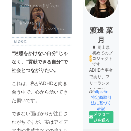
渡邊 菜
月
岡山県
初めてのプ
“迷惑をかけない自分”じゃ
ロジェクト
なく、“貢献できる自分”で
です
社会とつながりたい。
ADHD当事者
であり、フ
リーランス
これは、私がADHDと向き
として活動
合う中で、心から湧いてき
https://note.com/npochammm
中。2025年3
特定商取引
た願いです。
月にノート
法に基づく
表記
ルダム清心
できない面ばかりが注目さ
メッセー
女子大学を
ジを送る
卒業。
れがちですが、実はアイデ
学生時代か
ア力や共感力などの強みも