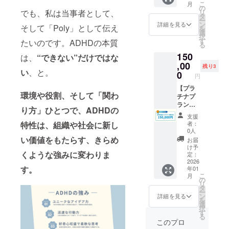
を希望
ればよ
こ
月
発達
載（掲
の
ラジオ
される
いかわ
でも、私は当事者として、
リ
特性
載期
タ
へのゲ
企業名
からな
ー
（ADH
間：
ン
スト出
詳細を見る
をご記
そして「Poly」として伝え
い ・学
を
D等）に
2025年
選
演（1回
入くだ
校や就
択
関する
8月1
す
／20〜
たいのです。ADHDの本質
さい
職な
る
ワーク
日〜
30分）
ど、将
150
ショッ
は、
“できない”だけではな
2027年
・出演
来に対
プを開
,00
7月末）
音源の
残り3
する不
い
、と。
催しま
活動レ
0
編集・
安があ
円
す。
ポート
配信
る ・当
Poly公
【プラ
（PDF
（Spotif
事者の
環境や役割、そして「関わ
式HPに
チナプ
）の送
y、
「リア
企業名
ラン｜
付 ※ロ
stand.f
ルな
り方」ひとつで、ADHDの
＋ロゴ
当事者
ゴ表示
mなど
声」を
支援
掲載
支援プ
は横幅
予定）
特性は、組織や社会に新し
者：
知りた
※掲
ログラ
最大
・番組
0人
い
載期
ム＋相
200px
い価値をもたらす、きらめ
配信
お届
ADHD
間：
談対
（縦は
時、希
け予
の社
くような強みに変わりま
2025年
応】 企
自動調
定：
望に応
員・部
7月1
業の中
2026
整）で
じて企
下がい
す。
年01
日〜
にいる
す。
業・活
る方へ
こ
月
2027年
ADHD
【備考
の
動紹介
・「配
リ
7月末
当事者
欄のお
タ
文を
慮した
ー
やその
願い】
ン
SNSで
詳細を見る
いけれ
を
ADHD
周囲の
・支援
選
拡散 ・
ど、ど
択
特性理
方（上
時に掲
す
協賛企
う関わ
る
解の基
司・人
載を希
業とし
このプロ
ればい
礎資料
事・保
望され
ての企