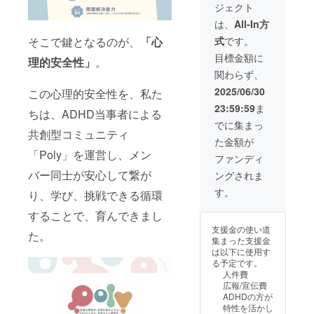
いか分
ジェクト
（PDF
護者な
る企業
業名・
からな
）の共
ど）に
名をご
ロゴの
は、
All-In方
い」 ・
有 活
向け
記入く
HP掲載
実際に
式
です。
そこで鍵となるのが、
「心
動レ
て、3回
ださ
当事者
ポート
までの
い。 ・
※2025
目標金額に
の視点
理的安全性」
。
（PDF
個別オ
ロゴ画
年8月1
から話
関わらず、
）の送
ンライ
像につ
日〜
を聞い
付
ン相談
いて
2027年
2025/06/30
この心理的安全性を、私た
てみた
【ワー
を実施
は、プ
7月31日
い ・職
23:59:59
ま
ク
しま
ロジェ
（2年
ちは、ADHD当事者による
場での
ショッ
す。本
クト終
間） ・
でに集まっ
接し方
プ詳
人の特
共創型コミュニティ
了後に
活動レ
や業務
た金額が
細】 対
性理解
メール
ポート
設計に
「Poly」を運営し、メン
象：企
や職場
にて提
（PDF
ファンディ
悩んで
業・団
でのコ
出方法
） 【収
いる
バー同士が安心して繋が
ングされま
体向け
ミュニ
をご案
録・放
【お話
・内
ケー
内いた
送につ
す。
しでき
り、学び、挑戦できる循環
容：発
ション
しま
いて】
るこ
達特性
に関す
す。
収録：
することで、育んできまし
と】 ・
の基礎
るお悩
Zoomに
自分の
支援金の使い道
知識／
みに寄
た。
て実施
特性と
集まった支援金
実例紹
り添
（2025
の向き
は以下に使用す
介／関
い、実
年7月以
合い
る予定です。
わり方
践的な
降、個
方、整
人件費
／社内
支援モ
別調
理の仕
広報/宣伝費
ででき
デルを
整） 放
方 ・
ADHDの方が
る配慮
企業内
送時
ADHD
特性を活かし
や環境
で構築
期：収