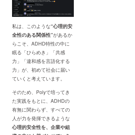
話しな
ごと”で
ADHD
社会に
がら整
はな
当事者
届けた
理して
く、“強
として
い方 ・
いきま
み”から
働き方
共生社
しょ
考える
に悩
会に対
私は、このような
“心理的安
う！
チーム
み、自
する自
【詳
設計」
分の特
社の姿
全性のある関係性”
があるか
細】 ・
「当事
性を整
勢を発
実施概
者のリ
理した
らこそ、ADHD特性の中に
信した
要：渡
アルか
い本人
い方 ・
邊＋
眠る「ひらめき」「共感
ら考え
の方 リ
自分の
Polyメ
る、多
ターン
声で想
ンバー
力」「違和感を言語化する
様な職
内容：
いやビ
計2回
場のコ
・オン
ジョン
・有効
力」が、初めて社会に届い
ミュニ
ライン
を語り
期限：
ケー
個別相
たい方
ていくと考えています。
2026年
ショ
談
・応援
12月末
ン」
（Zoom
の証を
まで ・
【備考
／45〜
そのため、Polyで培ってき
「かた
受講方
欄につ
60分 ×
ち」と
法：
た実践をもとに、ADHDの
いて】
最大3
して残
Zoomを
企業
回） ・
したい
使用し
有無に関わらず、すべての
名・大
ADHD
方 【備
ます。
体の目
特性理
考欄の
【備考
人が力を発揮できるような
安でい
解の基
お願
欄につ
いので
礎資料
い】 大
心理的安全性を、企業や組
いて】
開催希
（PDF
体でい
大体の
望日の
） ・活
いの