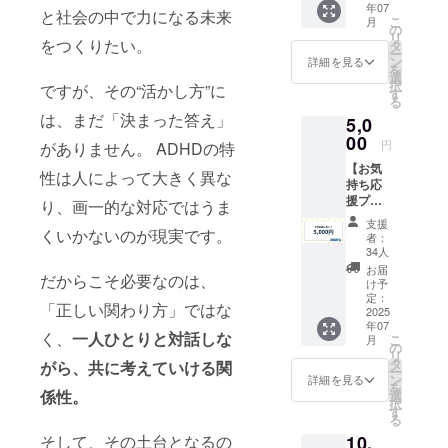
クトに挑戦
年07
メッ
と社会の中で力になる未来
こ
月
中。
セージ
の
リ
ととも
をつくりたい。
タ
イノベー
ー
に、プ
ン
詳細を見る
ションス
を
ロジェ
選
択
ですが、その“活かし方”に
クト進
クール第5期
す
る
捗レ
生、京都イ
は、まだ「決まった答え」
5,0
ポート
ンパクトス
をメー
00
円
がありません。 ADHDの特
ルでお
タートアッ
【お気
届けし
性は人によって大きく異な
プ起業家支
持ち応
ます。
援プラ
援プログラ
このリ
り、画一的な対応ではうま
ン】 活
ターン
ム「KSIP」
支援
動を応
くいかないのが現実です。
は5000
者：
第2期生。
援した
円・
34人
い気持
10,000
お届
だからこそ必要なのは、
ちだけ
円のリ
け予
でOK！
ターン
定：
「正しい関わり方」ではな
お礼の
2025
と同じ
年07
メッ
内容に
く、
一人ひとりと対話しな
こ
月
セージ
なりま
の
リ
ととも
す。
タ
がら、共に考えていける関
ー
に、プ
【リ
ン
詳細を見る
を
ロジェ
ターン
係性。
選
択
クト進
内容】
す
る
捗レ
・お礼
10,
そして、その土台となるの
ポート
のメッ