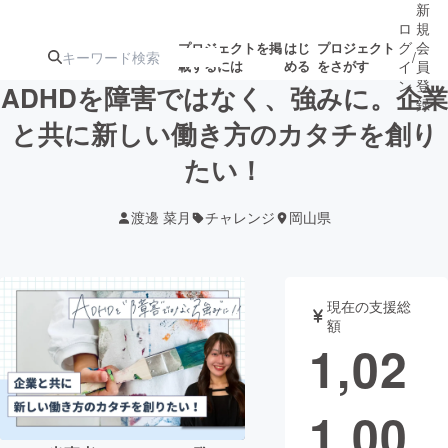
新
ロ
規
グ
会
プロジェクトを掲
はじ
プロジェクト
/
載するには
める
をさがす
イ
員
ン
登
ADHDを障害ではなく、強みに。企業
録
と共に新しい働き方のカタチを創り
たい！
人気のプロ
注目のリ
注目の新着プロ
募集終了が近いプ
もうすぐ公開
ジェクト
ターン
ジェクト
ロジェクト
されます
渡邊 菜月
チャレンジ
岡山県
アート・写真
音楽
現在の支援総
テクノロジー・ガジェット
ゲーム・サ
額
1,02
映像・映画
書籍・雑誌
1,00
ビジネス・起業
チャレンジ