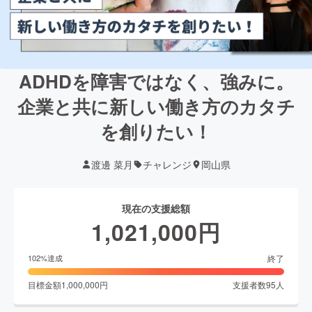
ADHDを障害ではなく、強みに。
企業と共に新しい働き方のカタチ
を創りたい！
渡邊 菜月
チャレンジ
岡山県
現在の支援総額
1,021,000
円
終了
102
%達成
目標金額
1,000,000
円
支援者数
95
人