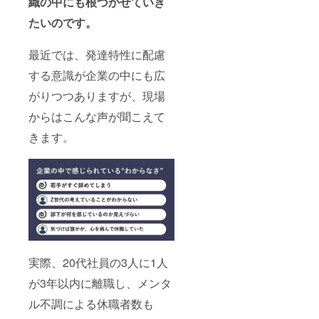
織の中にも根づかせていき
目安で
入力を
動レ
で、実
構いま
お願い
ポート
たいのです。
施した
せんの
いたし
（PDF
い日時
で、1回
ます。
） ・協
を教え
目（渡
最近では、発達特性に配慮
支援時
賛企業
てくだ
邊）開
に掲載
として
さい ご
催希望
する意識が企業の中にも広
を希望
のロ
出演時
日の入
される
ゴ・企
に紹介
がりつつありますが、現場
力をお
企業名
業名の
したい
願いい
をご記
HP掲載
内容
からはこんな声が聞こえて
たしま
入くだ
※2年
（団体
す。 詳
さい ロ
間：
きます。
名・
細は
ゴ画像
2025年
テー
メール
に関し
7月1
マ・活
でご連
ては、
日〜
動名な
絡いた
メール
2027年
ど）を
します
でご提
7月末
ご記入
出いた
相談対
くださ
だきま
象例：
い ロゴ
す
・
画像
ADHD
は、プ
当事者
ロジェ
本人
実際、20代社員の3人に1人
クト終
（就労
了後に
が3年以内に離職し、メンタ
や配慮
メール
につい
にてご
ル不調による休職者数も
て相談
提出い
したい
ただき