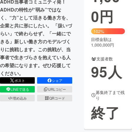
ADHD当事者コミュニティ発！
0
円
ADHDの特性が“弱み”ではな
まちづくり・地域活性化
く、“力”として活きる働き方を、
企業と共に形にしたい。 「扱いづ
CAMPFIRE for Social Good
CAMPFIRE Creation
102%
らい」で終わらせず、「一緒にで
CAMPFIREふるさと納税
machi-ya
コミュニティ
目標金額は
きる」新しい働き方のモデルづく
1,000,000円
りに挑戦します。この挑戦が、当
事者で生きづらさを抱えている人
支援者数
95
人
の希望になります。ぜひ応援して
ください。
ポスト
シェア
LINEで送る
URLコピー
募集終了まで残
り
埋め込み
QRコード
終了