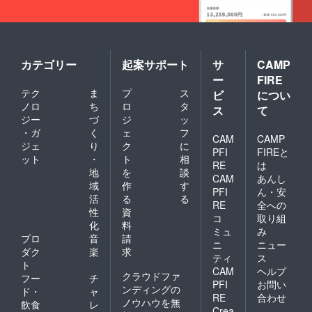
カテゴリー
起案サポート
サ
CAMP
ー
FIRE
テク
ま
プ
ス
ビ
につい
ノロ
ち
ロ
タ
ス
て
ジー
づ
ジ
ッ
・ガ
く
ェ
フ
CAM
CAMP
ジェ
り
ク
に
PFI
FIREと
ット
・
ト
相
RE
は
地
を
談
CAM
あんし
域
作
す
PFI
ん・安
活
る
る
RE
全への
性
資
コ
取り組
化
料
ミュ
み
プロ
音
請
ニ
ニュー
ダク
楽
求
ティ
ス
ト
CAM
ヘルプ
クラウドファ
フー
チ
PFI
お問い
ンディングの
ド・
ャ
RE
合わせ
ノウハウを無
飲食
レ
Crea