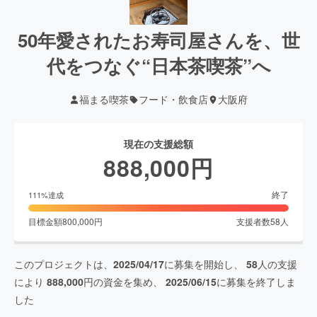
50年愛されたお寿司屋さんを、世
代をつなぐ“日本茶喫茶”へ
福まる喫茶
フード・飲食店
大阪府
現在の支援総額
888,000
円
終了
111
%達成
目標金額
800,000
円
支援者数
58
人
このプロジェクトは、
2025/04/17
に募集を開始し、
58
人の支援
により
888,000
円の資金を集め、
2025/06/15
に募集を終了しま
した