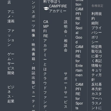
料で学ぼう
店
ン
tion
各種規定
CAMPFIRE
ジ
CAM
アカデミー
アニ
ス
利用規
PFI
メ・
ポ
約
RE
漫画
ー
CA
説
細則
for
ツ
MP
明
プライ
Soci
ファ
映
FI
会
バシー
al
ッ
像
RE
・
ポリ
Goo
ショ
・
ア
相
シー
d
ン
映
カ
談
特定商
CAM
画
デ
会
取引法
PFI
ゲー
書
ミ
に基づ
RE
ム・
籍
ー
く表記
for
サー
・
と
情報セ
Ente
ビス
雑
は
キュリ
rtain
開発
誌
ク
サ
ティ方
men
出
ラ
ポ
針
t
版
ウ
ー
反社基
CAM
ビジ
ビ
ド
ト
本方針
PFI
ネ
ュ
フ
サ
カスタ
RE
ス・
ー
ァ
ー
マーハ
for
起業
テ
ン
ビ
ラスメ
Spor
ィ
デ
ス
ントに
ts
ー
ィ