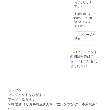
【Participation
合どうなりま
in the Tasting
すか？
Event】 We are
planning to hold
支援で困った
the event
時はどこに相
around July. We
談したらいい
will contact you
ですか？
separately
once the date is
ヘルプページを
confirmed.
見る
このプロジェクト
の問題報告は
こち
ら
よりお問い合わ
せください
トップ
>
プロジェクトをさがす
>
フード・飲食店
>
50年愛されたお寿司屋さんを、世代をつなぐ“日本茶喫茶”へ
>