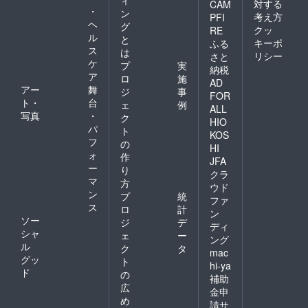
対する
CAM
・
ン
考え方
PFI
ヘ
グ
クッ
RE
ル
と
キーポ
ふる
ス
は
リシー
さと
ケ
プ
実
納税
ア
ロ
施
AD
アー
舞
ジ
事
FOR
ト・
台
ェ
例
ALL
写真
・
ク
HIO
パ
ト
KOS
フ
の
HI
ォ
作
JFA
ー
り
クラ
マ
方
ウド
ン
プ
統
ファ
ス
ロ
計
ン
ソー
ジ
デ
ディ
シャ
ェ
ー
ング
ル
ク
タ
mac
グッ
ト
hi-ya
ド
の
補助
広
金申
め
請サ