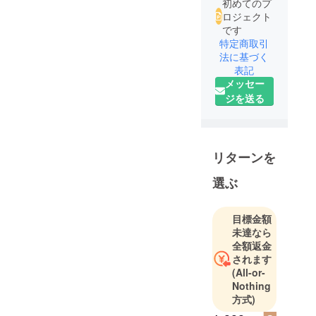
初めてのプ
ロジェクト
です
特定商取引
法に基づく
表記
メッセー
ジを送る
リターンを
選ぶ
目標金額
未達なら
全額返金
されます
(All-or-
Nothing
方式)