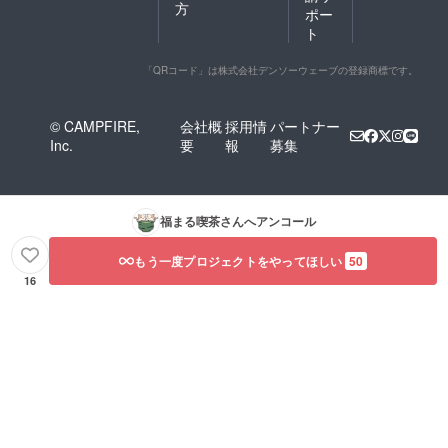
方
ポー
ト
「QRコード」は株式会社デンソーウェーブの登録商標です。
© CAMPFIRE,
会社概
採用情
パートナー
Inc.
要
報
募集
福まる喫茶
さんへアンコール
もう一度プロジェクトをやってほしい
50
16