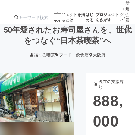
新
ロ
規
グ
会
プロジェクトを掲
はじ
プロジェクト
/
載するには
める
をさがす
イ
員
ン
登
50年愛されたお寿司屋さんを、世代
録
をつなぐ“日本茶喫茶”へ
人気のプロ
注目のリ
注目の新着プロ
募集終了が近いプ
もうすぐ公開
福まる喫茶
フード・飲食店
大阪府
ジェクト
ターン
ジェクト
ロジェクト
されます
アート・写真
音楽
現在の支援総
額
888,
テクノロジー・ガジェット
ゲーム・サ
000
映像・映画
書籍・雑誌
ビジネス・起業
チャレンジ