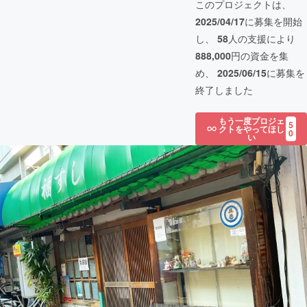
このプロジェクトは、
2025/04/17
に募集を開始
し、
58
人の支援により
888,000
円の資金を集
め、
2025/06/15
に募集を
終了しました
もう一度プロジェ
5
クトをやってほし
0
い