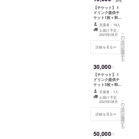
をした旨をお声
【チケット】 1
掛けください。
ドリンク提供チ
・チケットの有
ケット1枚＋和菓
効期限：2025年
子提供チケット1
8月8日から2026
支援者：16人
枚 ・ドリンクと
年2月7日まで
お届け予定：
和菓子チケット
【Ticket】 One
こ
2025年08月
の
は来店ごとに1枚
Drink Ticket ・
リ
タ
ずつの利用が可
Each ticket can
ー
ン
能です。 ・現金
詳細を見る
be used
を
選
への交換はでき
individually. ・
択
す
ません。おつり
Cannot be
る
はでません。 ・
exchanged for
30,000
初回来店時にお
円
cash. No
渡しいたしま
change will be
【チケット】 1
す。来店時にク
given. ・The
ドリンク提供チ
ラウドファン
ticket will be
ケット3枚＋和菓
ディングで支援
handed to you
子提供チケット3
をした旨をお声
支援者：1人
on your first
枚 ・ドリンクと
掛けください。
お届け予定：
visit. Please
和菓子チケット
こ
・チケットの有
2025年08月
mention that
の
は来店ごとに1枚
リ
効期限：2025年
you supported
タ
ずつの利用が可
ー
8月8日から2026
me through
ン
能です。 ・現金
詳細を見る
を
年2月7日まで
crowdfunding
選
への交換はでき
択
【Ticket】 One
when you
す
ません。おつり
る
Drink Ticket +
arrive. ・Ticket
はでません。 ・
One Japanese
50,000
valid from
初回来店時にお
円
Sweets Ticket
August 8, 2025
渡しいたしま