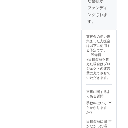
た金額が
だきます。
me through
【Ticket】
ファンディ
crowdfunding
Three Drink
when you
ングされま
Ticket + Three
arrive. ・Ticket
Japanese
す。
valid from
Sweets Ticket
August 8, 2025
・Each ticket
to February 7,
can be used
支援金の使い道
2026.
individually. ・
集まった支援金
Cannot be
は以下に使用す
exchanged for
る予定です。
cash. No
設備費
change will be
※目標金額を超
given. ・The
えた場合はプロ
ticket will be
ジェクトの運営
handed to you
費に充てさせて
on your first
いただきます。
visit. Please
mention that
you supported
支援に関するよ
me through
くある質問
crowdfunding
when you
手数料はいく
arrive. ・Ticket
らかかります
valid from
か？
August 8, 2025
to February 7,
目標金額に届
2026.
かなかった場