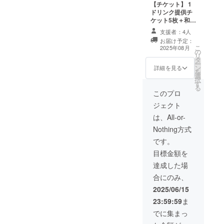
・Each ticket
【チケット】 1
to February 7,
す。来店時にク
can be used
ドリンク提供チ
2026.
ラウドファン
individually. ・
ケット5枚＋和菓
ディングで支援
Cannot be
子提供チケット5
をした旨をお声
支援者：4人
exchanged for
枚 ・ドリンクと
掛けください。
お届け予定：
cash. No
和菓子チケット
こ
・チケットの有
2025年08月
の
change will be
は来店ごとに1枚
リ
効期限：2025年
タ
given. ・The
ずつの利用が可
ー
8月8日から2026
ン
ticket will be
能です。 ・現金
詳細を見る
を
年2月7日まで
選
handed to you
への交換はでき
択
【Ticket】
す
on your first
ません。おつり
る
Three Drink
visit. Please
はでません。 ・
このプロ
Ticket + Three
mention that
初回来店時にお
Japanese
ジェクト
you supported
渡しいたしま
Sweets Ticket
me through
す。来店時にク
は、All-or-
・Each ticket
crowdfunding
ラウドファン
can be used
Nothing方式
when you
ディングで支援
individually. ・
arrive. ・Ticket
をした旨をお声
です。
Cannot be
valid from
掛けください。
exchanged for
目標金額を
August 8, 2025
・チケットの有
cash. No
to February 7,
効期限：2025年
達成した場
change will be
2026.
8月8日から2026
given. ・The
合にのみ、
年2月7日まで
ticket will be
【試食会へのご
2025/06/15
handed to you
参加】 日時は7
on your first
23:59:59
ま
月頃を想定。確
visit. Please
定次第、別途ご
でに集まっ
mention that
連絡させていた
you supported