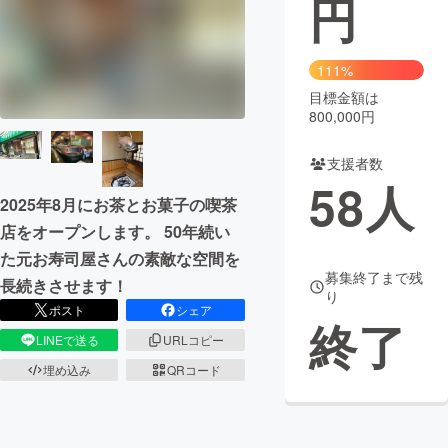
円
まちづくり・地域活性化
111%
目標金額は
CAMPFIRE for Social Good
CAMPFIRE Creation
800,000円
CAMPFIREふるさと納税
machi-ya
コミュニティ
支援者数
58
人
2025年8月にお茶とお菓子の喫茶
店をオープンします。 50年続い
た元お寿司屋さんの素敵な空間を
募集終了まで残
長続きさせます！
り
ポスト
シェア
終了
LINEで送る
URLコピー
埋め込み
QRコード