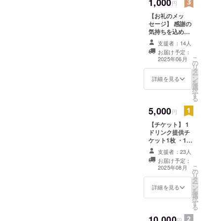
1,000
円
【お礼のメッ
セージ】 感謝の
気持ちを込め
て、お礼のメッ
支援者：14人
セージをお送り
お届け予定：
します。
こ
2025年06月
の
【Thank You
リ
タ
Message】
ー
ン
With heartfelt
詳細を見る
を
選
gratitude, I
択
す
would like to
る
send you this
5,000
message of
円
thanks.
【チケット】 1
ドリンク提供チ
ケット1枚 ・1枚
ずつの利用が可
支援者：23人
能です。 ・現金
お届け予定：
への交換はでき
こ
2025年08月
の
ません。おつり
リ
タ
はでません。 ・
ー
ン
初回来店時にお
詳細を見る
を
選
渡しいたしま
択
す
す。来店時にク
る
ラウドファン
10,000
ディングで支援
円