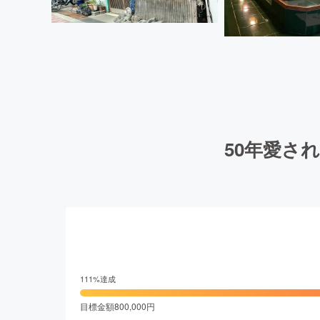
50年愛さ
111
%達成
目標金額
800,000
円