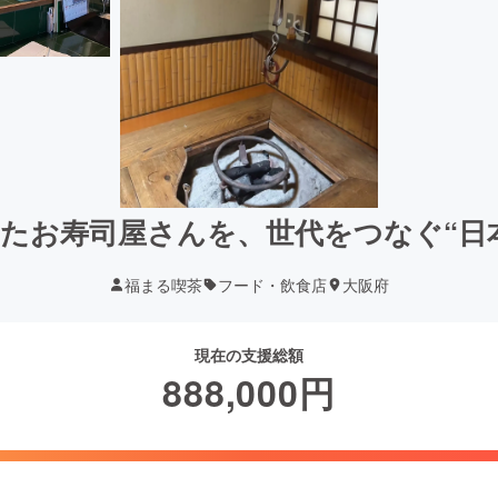
れたお寿司屋さんを、世代をつなぐ“日
福まる喫茶
フード・飲食店
大阪府
現在の支援総額
888,000
円