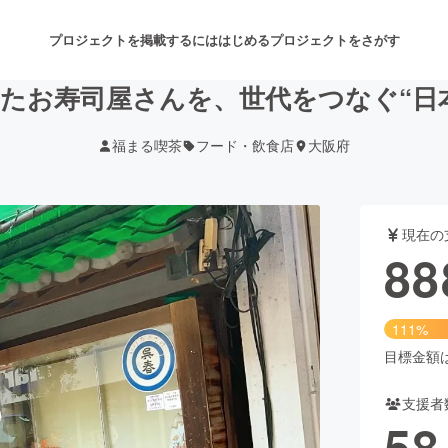
プロジェクトを掲載するには
はじめる
プロジェクトをさがす
れたお寿司屋さんを、世代をつなぐ“日
福まる喫茶
フード・飲食店
大阪府
注目のリターン
注目の新着プロジェクト
募集終了が近いプロジェクト
も
現在の
音楽
舞台・パフォーマンス
88
ゲーム・サービス開発
フード・飲食店
111%
書籍・雑誌出版
アニメ・漫画
目標金額は8
支援者
チャレンジ
ビューティー・ヘルスケ
58