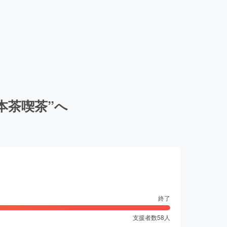
本茶喫茶”へ
終了
支援者数
58
人