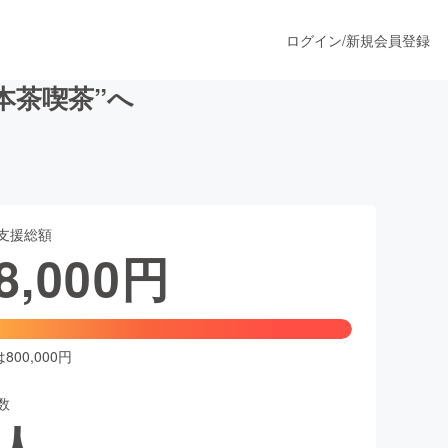
ログイン
/
新規会員登録
本茶喫茶”へ
うすぐ公開されます
支援総額
プロダクト
8,000
円
ファッション
スポーツ
00,000円
数
ア
ソーシャルグッド
人