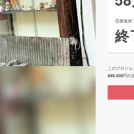
募集終
CAMPFIRE for Social Good
CAMPFIRE Creation
終
CAMPFIREふるさと納税
machi-ya
コミュニティ
このプロジェ
888,000
円の