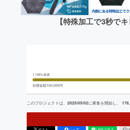
【特殊加工で3秒でキ
1,149
%達成
目標金額
100,000
円
このプロジェクトは、
2025/05/02
に募集を開始し、
176
ポスト
シェア
LINEで送る
U