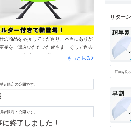
リターン
も当社の商品を応援してくださり、本当にありが
eの商品をご購入いただいた皆さま、そして過去
て、ぜひご紹介したい新作アイテムがありま
もっと見る
//camp-fire.jp/projects/877586/view
トが一体化しているため、袋から出して“広
詳細を見
切なく、すぐに座れる快適さが大きな魅力で
援者限定の公開です。
向きを変えたいとき、荷物を取るとき、写真を
内
する必要がなく、座ったままスムーズに方向
さ」がユーザーから特に好評です。◎ コン
援者限定の公開です。
いサイズ感なのに、体をあずけたときの安定
見た目以上に座り心地が良い」という声も多
事に終了しました！
ーが便利多くのご要望に応えて、今回はドリ