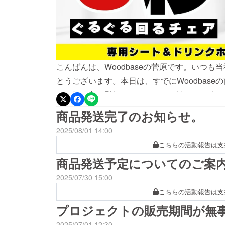
こんばんは、Woodbaseの菅原です。いつ
とうございます。本日は、すでにWoodbas
にお気に入り登録してくださった皆さまに向け
す。それが新モデル 「GuruGuru Chair 3」 です。https:
商品発送完了のお知らせ。
⸻◎ わずか5秒でセット完了フレームとシー
2025/08/01 14:00
げるだけ”で設営が完了。面倒な組み立てが一
こちらの活動報告は支
す。◎ 360°回転で驚くほど便利に焚き火の
商品発送予定についてのご案
撮りたいとき…椅子を持ち上げたり動かしたり
2025/07/30 15:00
転換できます。前作に続き、この「動ける快適
こちらの活動報告は支
パクトなのにしっかり安定軽量＆持ち運びやす
感が高く、長時間座っても疲れにくい設計。「
プロジェクトの販売期間が無
く届いています。◎ 新搭載のドリンクホルダ
2025/07/01 12:30