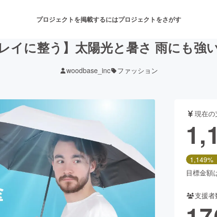
プロジェクトを掲載するには
プロジェクトをさがす
レイに整う】太陽光と暑さ 雨にも強い
woodbase_inc
ファッション
注目のリターン
注目の新着プロジェクト
募集終了が近いプロジェクト
も
現在の
音楽
舞台・パフォーマンス
1,
ゲーム・サービス開発
フード・飲食店
1,149%
書籍・雑誌出版
アニメ・漫画
目標金額は1
支援者
チャレンジ
ビューティー・ヘルスケ
17