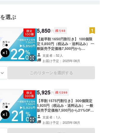
を選ぶ
5,850
円
残り
48
【超早割 1650円割引き】 100個限
定 5,850円（税込み・送料込み） 一
般販売予定価格7,500円から
22%OFF nurenu Air を1個お送りし
支援者：52人
ます。 ■8月下旬頃お届けの予定で
お届け予定：2025年08月
す。 ■商品内容 折り畳み傘 ×1 収納
袋 ×1 ※色はホワイトまたはブラック
からお選び頂けます。 ※カラーに
このリターンを選択する
る
よって遮熱率が異なる為、ご確認の
上ご支援をお願いします。 ※吸水
ケースは別売りとなります。ご希望
の場合は追加オプションをご購入く
5,925
円
残り
299
ださい。 ※税込、送料込みの価格と
なります。 ※皆様のご支援により量
【早割 1575円割引き】 300個限定
産効率が向上した場合、正規販売価
5,925円（税込み・送料込み） 一般
格が販売予定価格より下がる可能性
販売予定価格7,500円から21%OFF
もございます。 ※デザイン・仕様は
nurenu Air を1個お送りします。 ■8
支援者：1人
変更になる可能性もございます。ご
月下旬頃お届けの予定です。 ■商品
お届け予定：2025年08月
了承ください。 ※ご注文状況、使用
内容 折り畳み傘 ×1 収納袋 ×1 ※色は
する部材の供給状況、製造工程上の
ホワイトまたはブラックからお選び