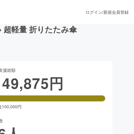
ログイン
/
新規会員登録
 超軽量 折りたたみ傘
うすぐ公開されます
支援総額
プロダクト
149,875
円
ファッション
スポーツ
00,000円
数
ア
ソーシャルグッド
6
人