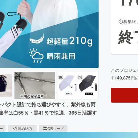
募集終
CAMPFIRE for Social Good
CAMPFIRE Creation
終
CAMPFIREふるさと納税
machi-ya
コミュニティ
このプロジェ
1,149,875
円
コンパクト設計で持ち運びやすく、紫外線も雨
率は白55％・黒41％で快適、365日活躍す
ピー
埋め込み
QRコード