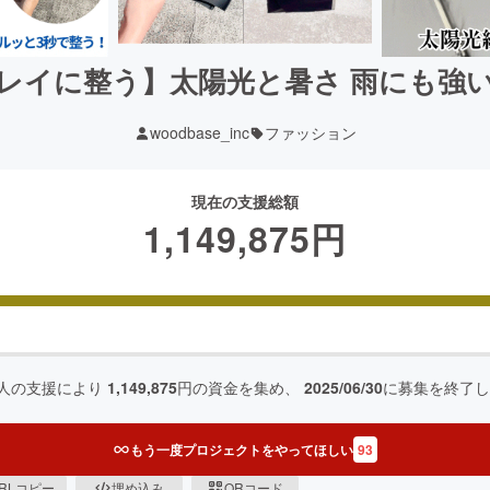
レイに整う】太陽光と暑さ 雨にも強い
woodbase_inc
ファッション
現在の支援総額
1,149,875
円
人の支援により
1,149,875
円の資金を集め、
2025/06/30
に募集を終了し
もう一度プロジェクトをやってほしい
93
RLコピー
埋め込み
QRコード