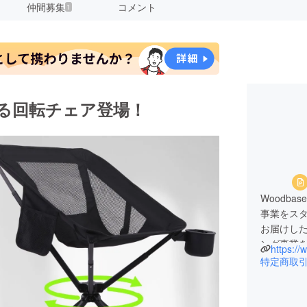
仲間募集
コメント
1
る回転チェア登場！
Woodb
事業をス
お届けした
ング事業
https:/
特定商取