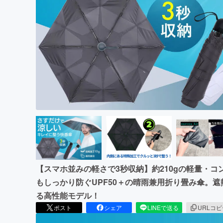
まちづくり・地域活性化
【スマホ並みの軽さで3秒収納】約210gの軽量・
もしっかり防ぐUPF50＋の晴雨兼用折り畳み傘。遮熱
る高性能モデル！
ポスト
シェア
LINEで送る
URLコ