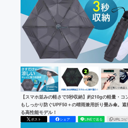
まちづくり・地域活性化
【スマホ並みの軽さで3秒収納】約210gの軽量・
もしっかり防ぐUPF50＋の晴雨兼用折り畳み傘。遮熱
る高性能モデル！
ポスト
シェア
LINEで送る
URLコ