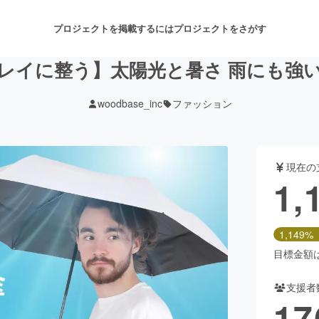
プロジェクトを掲載するには
プロジェクトをさがす
レイに整う】太陽光と暑さ 雨にも強い
woodbase_inc
ファッション
注目のリターン
注目の新着プロジェクト
募集終了が近いプロジェクト
も
現在の
音楽
舞台・パフォーマンス
1,
ゲーム・サービス開発
フード・飲食店
1,149%
書籍・雑誌出版
アニメ・漫画
目標金額は1
支援者
チャレンジ
ビューティー・ヘルスケ
17