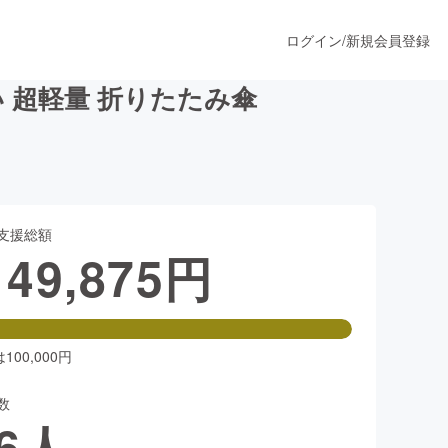
ログイン
/
新規会員登録
 超軽量 折りたたみ傘
うすぐ公開されます
支援総額
プロダクト
149,875
円
ファッション
スポーツ
00,000円
数
ア
ソーシャルグッド
6
人