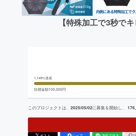
【特殊加工で3秒でキ
1,149
%達成
目標金額
100,000
円
このプロジェクトは、
2025/05/02
に募集を開始し、
176
ポスト
シェア
LINEで送る
U