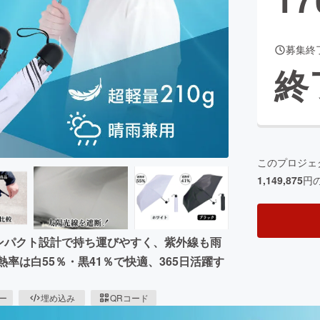
募集終
CAMPFIRE for Social Good
CAMPFIRE Creation
終
CAMPFIREふるさと納税
machi-ya
コミュニティ
このプロジェ
1,149,875
円
コンパクト設計で持ち運びやすく、紫外線も雨
率は白55％・黒41％で快適、365日活躍す
ピー
埋め込み
QRコード