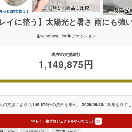
レイに整う】太陽光と暑さ 雨にも強い
woodbase_inc
ファッション
現在の支援総額
1,149,875
円
人の支援により
1,149,875
円の資金を集め、
2025/06/30
に募集を終了し
もう一度プロジェクトをやってほしい
93
RLコピー
埋め込み
QRコード