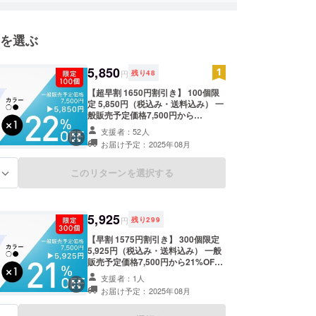
を選ぶ
5,850
円
残り
48
【超早割 1650円割引き】 100個限
定 5,850円（税込み・送料込み） 一
般販売予定価格7,500円から
22%OFF nurenu Air を1個お送りし
支援者：52人
ます。 ■8月下旬頃お届けの予定で
お届け予定：2025年08月
す。 ■商品内容 折り畳み傘 ×1 収納
袋 ×1 ※色はホワイトまたはブラック
からお選び頂けます。 ※カラーに
このリターンを選択する
る
よって遮熱率が異なる為、ご確認の
上ご支援をお願いします。 ※吸水
ケースは別売りとなります。ご希望
の場合は追加オプションをご購入く
5,925
円
残り
299
ださい。 ※税込、送料込みの価格と
なります。 ※皆様のご支援により量
【早割 1575円割引き】 300個限定
産効率が向上した場合、正規販売価
5,925円（税込み・送料込み） 一般
格が販売予定価格より下がる可能性
販売予定価格7,500円から21%OFF
もございます。 ※デザイン・仕様は
nurenu Air を1個お送りします。 ■8
支援者：1人
変更になる可能性もございます。ご
月下旬頃お届けの予定です。 ■商品
お届け予定：2025年08月
了承ください。 ※ご注文状況、使用
内容 折り畳み傘 ×1 収納袋 ×1 ※色は
する部材の供給状況、製造工程上の
ホワイトまたはブラックからお選び