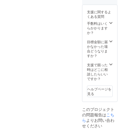
※ 割引
い。 ※
率が向
ご注文
18,860
率は販
ご注文
上した
状況、
円でご
売予定
状況、
場合、
使用部
支援に関するよ
支援可
価格に
使用部
正規販
材の供
くある質問
能で
送料を
材の供
売価格
給状
す。 ※
含む合
手数料はいく
給状
が販売
況、製
消費税
計金額
らかかります
況、製
予定価
造工程
込み ※
に対す
か？
造工程
格より
上の都
送料込
るもの
上の都
下がる
合等に
み ※こ
です。
目標金額に届
合等に
可能性
より出
ちらは
※デザイ
かなかった場
より出
もござ
荷時期
28L→3
ン・仕
合どうなりま
荷時期
いま
が遅れ
8Lに拡
様は変
すか？
が遅れ
す。 ※
る場合
張でき
更にな
る場合
適格請
があり
るエク
る可能
支援で困った
があり
求書発
ます。
ストラ
性もご
時はどこに相
ます。
行事業
※皆様の
バー
ざいま
談したらいい
※皆様の
者登録
ご支援
ジョン
す。ご
ですか？
ご支援
番号：
により
になり
了承く
により
あり
量産効
ます。
ださ
量産効
ヘルプページを
率が向
※ 割引
い。 ※
率が向
見る
上した
率は販
ご注文
上した
場合、
売予定
状況、
場合、
正規販
価格に
使用部
正規販
売価格
このプロジェクト
送料を
材の供
売価格
が販売
の問題報告は
こち
含む合
給状
が販売
予定価
計金額
ら
よりお問い合わ
況、製
予定価
格より
に対す
造工程
格より
せください
下がる
るもの