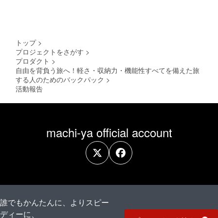
上の都
下がる
可能性
です。
合等に
可能性
もござ
※デザイ
より出
もござ
いま
ン・仕
荷時期
いま
す。 ※
様は変
が遅れ
す。 ※
適格請
更にな
る場合
適格請
トップ
>
求書発
る可能
があり
求書発
行事業
プロジェクトをさがす
>
性もご
ます。
行事業
者登録
プロダクト
>
ざいま
※皆様の
者登録
番号：
す。ご
自由を背負う旅へ！軽さ・収納力・機能性すべてを備えた旅
ご支援
番号：
あり
了承く
により
する人のためのバックパック
>
あり
ださ
量産効
活動報告
い。 ※
率が向
ご注文
上した
状況、
場合、
使用部
正規販
材の供
売価格
machi-ya official account
給状
が販売
況、製
予定価
造工程
格より
上の都
下がる
合等に
可能性
より出
もござ
荷時期
いま
が遅れ
す。 ※
る場合
適格請
誰でもかんたんに、よりスピー
があり
求書発
ます。
行事業
ディーに、
※皆様の