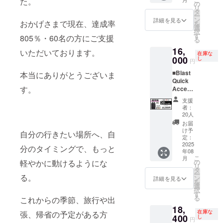
た。
ブラッ
ジ・ボ
の
タイプ
ざいま
※皆様の
者登録
リ
ク・オ
ル
タ
に拡張
す。ご
ご支援
番号：
ー
リー
ドー・
ン
機能は
詳細を見る
了承く
により
おかげさまで現在、達成率
あり
を
ブ・ア
マリー
選
ついて
ださ
量産効
択
クア・
ゴール
す
おりま
805％・60名の方にご支援
い。 ※
率が向
る
ネイ
ドから
せん。
ご注文
上した
16,
ビー・
１つお
いただいております。
※ 割引
状況、
場合、
在庫な
オレン
000
選びい
し
率は販
使用部
円
正規販
ジ・ボ
ただけ
売予定
材の供
売価格
■Blast
本当にありがとうございま
ルドー
ます。
価格に
給状
が販売
Quick
から２
エクス
送料を
況、製
予定価
す。
Access
つお選
トラ
含む合
造工程
格より
Travel
びいた
バー
計金額
上の都
支援
下がる
Backpa
だけま
ジョン
に対す
者：
合等に
可能性
ck 28L×
す。 一
（38L）
20人
るもの
より出
もござ
１個 カ
般販売
のカ
です。
お届
荷時期
いま
ラー：
予定価
ラー
け予
※デザイ
が遅れ
自分の行きたい場所へ、自
す。 ※
アイボ
格：
定：
は、 ア
ン・仕
る場合
適格請
リー・
2025
46,000
イボ
分のタイミングで、もっと
様は変
があり
求書発
年08
ブラッ
円が
リー・
更にな
ます。
行事業
こ
月
ク・オ
【25%
軽やかに動けるようにな
の
ブラッ
る可能
※皆様の
者登録
リ
リー
OFF】
タ
ク・オ
性もご
ご支援
番号：
ー
る。
ブ・ア
11,500
ン
リー
詳細を見る
ざいま
により
あり
を
クア・
円割引
選
ブ・ア
す。ご
量産効
択
ネイ
の
す
クア・
了承く
率が向
る
これからの季節、旅行や出
ビー・
34,500
ネイ
ださ
上した
18,
オレン
円でご
ビー・
い。 ※
場合、
在庫な
張、帰省の予定がある方
ジ・ボ
400
支援可
し
オレン
ご注文
円
正規販