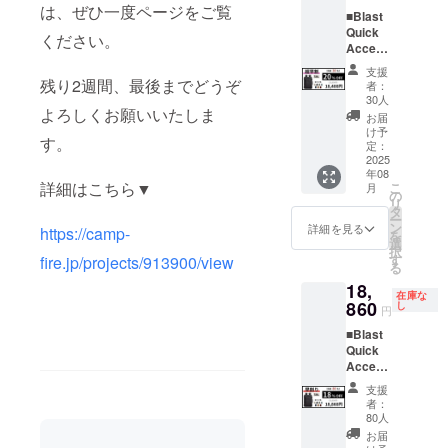
ル
能で
ジ・ボ
状況、
は、ぜひ一度ページをご覧
売価格
■Blast
ドー・
す。 ※
ルドー
使用部
が販売
Quick
マリー
消費税
ください。
から１
材の供
予定価
Access
ゴール
込み ※
つお選
給状
格より
Travel
ドから
送料込
びいた
況、製
支援
下がる
Backpa
１つお
残り2週間、最後までどうぞ
み ※こ
だけま
者：
造工程
可能性
ck
選びい
ちらは
30人
す。 一
上の都
もござ
よろしくお願いいたしま
38L（拡
ただけ
28L→3
般販売
お届
合等に
いま
張）×１
ます。
8Lに拡
け予
予定価
より出
す。 ※
す。
個 カ
一般販
定：
張でき
格：
荷時期
適格請
ラー：
2025
売予定
るエク
43,000
が遅れ
求書発
年08
アイボ
価格：
ストラ
円が
る場合
詳細はこちら▼
行事業
こ
月
リー・
20,000
の
バー
【25%
があり
者登録
リ
ブラッ
円が
タ
ジョン
OFF】
ます。
番号：
ー
ク・オ
【20%
ン
になり
詳細を見る
10,750
https://camp-
※皆様の
あり
を
リー
OFF】
選
ます。
円割引
ご支援
択
ブ・ア
4,000円
す
fire.jp/projects/913900/view
※ 割引
の
により
る
クア・
割引の
率は販
32,500
量産効
18,
ネイ
16,000
売予定
円でご
率が向
在庫な
ビー・
860
円でご
し
価格に
支援可
円
上した
オレン
支援可
送料を
能で
場合、
■Blast
ジ・ボ
能で
含む合
す。 ※
正規販
Quick
ルドー
す。 ※
計金額
消費税
売価格
Access
から１
消費税
に対す
込み ※
が販売
Travel
つお選
込み ※
るもの
送料込
支援
予定価
Backpa
びいた
送料込
です。
者：
み ※
格より
ck
だけま
み ※
80人
※デザイ
28Lのス
下がる
38L（拡
す。 一
28Lのス
ン・仕
お届
タン
可能性
張）×１