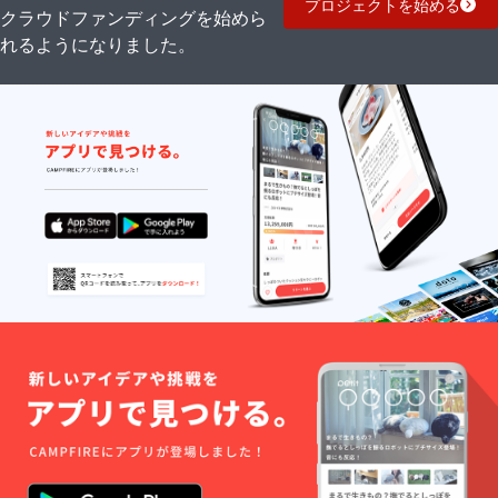
者登録
プロジェクトを始める
クラウドファンディングを始めら
ご支援
番号：
により
あり
れるようになりました。
量産効
率が向
上した
場合、
正規販
売価格
が販売
予定価
格より
下がる
可能性
もござ
いま
す。 ※
適格請
求書発
行事業
者登録
番号：
あり