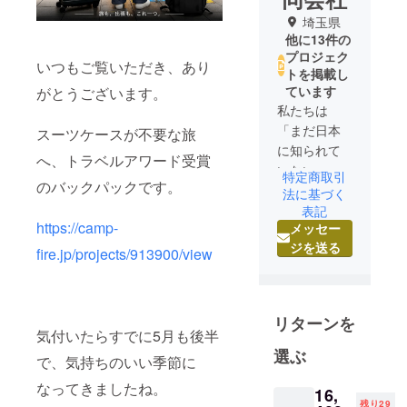
埼玉県
他に13件の
プロジェク
いつもご覧いただき、あり
トを掲載し
ています
がとうございます。
私たちは
「まだ日本
スーツケースが不要な旅
に知られて
へ、トラベルアワード受賞
いない、世
特定商取引
のバックパックです。
界の優れた
法に基づく
製品を届け
表記
https://camp-
メッセー
る」ことを
ジを送る
ミッション
fire.jp/projects/913900/view
に、海外
メーカーと
の独自ネッ
リターンを
トワークを
気付いたらすでに5月も後半
築き、これ
選ぶ
で、気持ちのいい季節に
まで数々の
なってきましたね。
クラウド
16,
残り29