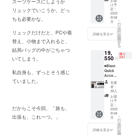
スーツケースにしようか
お届
ラー：
ます。
んな製品、
け予
アイボ
一般販
定：
リュックでいこうか。どっ
探していま
リー・
2025
売予定
年08
した！」と
ちも必要かな。
ブラッ
価格：
こ
月
ク・オ
20,000
の
いう声が、
リ
リー
円が
タ
ー
私たちの原
リュックだけだと、PCや着
ブ・ア
【18%
ン
詳細を見る
を
クア・
動力です。
OFF】
選
替え、小物まで入れると、
択
ネイ
3,600円
す
る
ビー・
割引の
結局バッグの中がごちゃつ
今回ご紹介
19,
オレン
16,400
残り
ジ・ボ
550
円でご
261
する製品
いてしまう。
円
ル
支援可
も、私たち
■Blast
ドー・
能で
Quick
自身が惚れ
マリー
私自身も、ずっとそう感じ
す。 ※
Access
ゴール
消費税
込んだ一
ていました。
Travel
ドから
込み ※
支援
品。
Backpa
１つお
送料込
者：
ck
選びい
実際に使い
み ※
39人
38L（拡
ただけ
28Lのス
お届
込み、「こ
張）×１
ます。
タン
け予
れは本当に
個 カ
一般販
定：
ダード
だからこそ今回、「旅も、
ラー：
2025
売予定
タイプ
便利だ」と
年08
アイボ
価格：
に拡張
出張も、これ一つ。」
こ
実感できた
月
リー・
20,000
の
機能は
リ
ブラッ
ものだけを
円が
タ
ついて
ー
ク・オ
【15%
ン
おりま
詳細を見る
日本に紹介
を
リー
OFF】
選
せん。