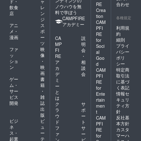
ンディングの
ド・
ャ
RE
合わせ
ノウハウを無
飲食
レ
Crea
料で学ぼう
店
ン
tion
各種規定
CAMPFIRE
ジ
CAM
アカデミー
アニ
ス
利用規
PFI
メ・
ポ
約
RE
漫画
ー
CA
説
細則
for
ツ
MP
明
プライ
Soci
ファ
映
FI
会
バシー
al
ッ
像
RE
・
ポリ
Goo
ショ
・
ア
相
シー
d
ン
映
カ
談
特定商
CAM
画
デ
会
取引法
PFI
ゲー
書
ミ
に基づ
RE
ム・
籍
ー
く表記
for
サー
・
と
情報セ
Ente
ビス
雑
は
キュリ
rtain
開発
誌
ク
サ
ティ方
men
出
ラ
ポ
針
t
版
ウ
ー
反社基
CAM
ビジ
ビ
ド
ト
本方針
PFI
ネ
ュ
フ
サ
カスタ
RE
ス・
ー
ァ
ー
マーハ
for
起業
テ
ン
ビ