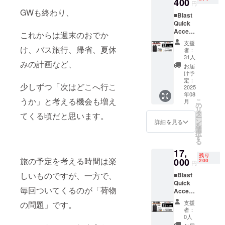
400
ファンディ
円
GWも終わり、
ングプロ
■Blast
ジェクトに
Quick
Access
これからは週末のおでか
挑戦してき
Travel
支援
ました。
Backpa
け、バス旅行、帰省、夏休
者：
ck 28L×
31人
みの計画など、
１個 カ
お届
これまでに
ラー：
け予
手がけたプ
アイボ
定：
少しずつ「次はどこへ行こ
リー・
2025
ロジェクト
年08
ブラッ
うか」と考える機会も増え
では、累計1
こ
月
ク・オ
の
リ
億円以上の
リー
タ
てくる頃だと思います。
ー
ブ・ア
ン
詳細を見る
支援をいた
を
クア・
選
択
だき、多く
ネイ
す
る
ビー・
の方に“驚
17,
オレン
き”と“満
残り
旅の予定を考える時間は楽
ジ・ボ
000
200
円
足”を届ける
ル
しいものですが、一方で、
■Blast
ドー・
ことができ
Quick
マリー
ました。支
毎回ついてくるのが「荷物
Access
ゴール
Travel
援者の皆さ
ドから
支援
の問題」です。
Backpa
１つお
者：
まから寄せ
ck 28L×
選びい
0人
られる「こ
１個 カ
ただけ