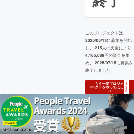
終了
このプロジェクトは、
2025/05/13
に募集を開始
し、
215
人の支援により
4,165,089
円の資金を集
め、
2025/07/15
に募集を
終了しました
もう一度プロジェ
1
クトをやってほし
2
い
0