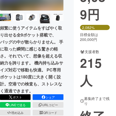
9
円
まちづくり・地域活性化
CAMPFIRE for Social Good
CAMPFIRE Creation
頻繁に使うアイテムをすばやく取
2,082%
CAMPFIREふるさと納税
machi-ya
コミュニティ
り出せる全9ポケット搭載で、
目標金額は
200,000円
バッグの中が散らかりません。 手
に取った瞬間に感じる驚きの軽
支援者数
さ。それでいて、想像を超える収
215
納力を誇ります。 機内持ち込みサ
イズ対応で移動も快適。 PC専用
人
ポケットは180度に大きく開く設
計。空港での検査も、ストレスな
く通過できます。
ポスト
シェア
募集終了まで残
り
LINEで送る
URLコピー
埋め込み
QRコード