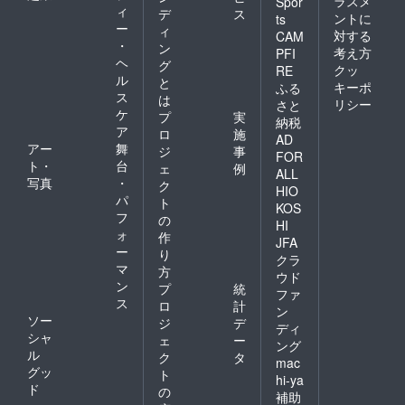
ラスメ
Spor
ィ
デ
ス
ントに
ts
ー
ィ
対する
CAM
・
ン
考え方
PFI
ヘ
グ
クッ
RE
ル
と
キーポ
ふる
ス
は
リシー
さと
ケ
プ
実
納税
ア
ロ
施
AD
アー
舞
ジ
事
FOR
ト・
台
ェ
例
ALL
写真
・
ク
HIO
パ
ト
KOS
フ
の
HI
ォ
作
JFA
ー
り
クラ
マ
方
ウド
ン
プ
統
ファ
ス
ロ
計
ン
ソー
ジ
デ
ディ
シャ
ェ
ー
ング
ル
ク
タ
mac
グッ
ト
hi-ya
ド
の
補助