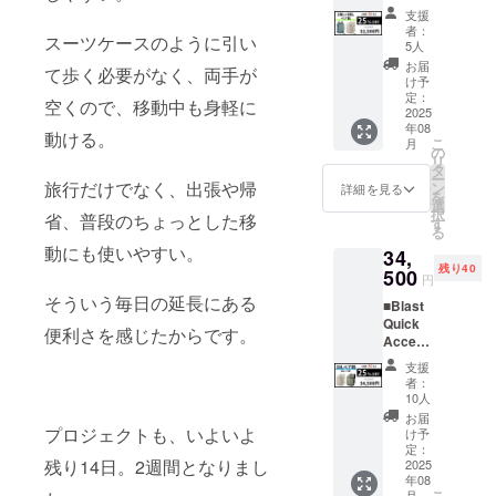
ています！
Travel
ゴール
送料込
るもの
上の都
支援
Backpa
ドから
み ※こ
です。
者：
合等に
スーツケースのように引い
ck 28L×
２つお
ちらは
5人
※デザイ
より出
１個
選びい
28L→3
ン・仕
お届
荷時期
て歩く必要がなく、両手が
■Blast
ただけ
8Lに拡
け予
様は変
が遅れ
Quick
ます。
定：
張でき
更にな
空くので、移動中も身軽に
る場合
Access
2025
一般販
るエク
る可能
があり
年08
Travel
売予定
ストラ
動ける。
性もご
ます。
こ
月
Backpa
価格：
の
バー
ざいま
※皆様の
リ
ck 38L×
40,000
タ
ジョン
す。ご
ご支援
ー
１個 ス
旅行だけでなく、出張や帰
円が
ン
になり
詳細を見る
了承く
により
を
タン
【25%
選
ます。
ださ
量産効
択
省、普段のちょっとした移
ダート
OFF】
す
※ 割引
い。 ※
率が向
る
タイプ
10,000
率は販
ご注文
上した
動にも使いやすい。
34,
（28L）
円割引
売予定
状況、
場合、
残り40
のカ
500
の
価格に
使用部
円
正規販
ラー
30,000
送料を
材の供
売価格
そういう毎日の延長にある
■Blast
は、 ア
円でご
含む合
給状
が販売
Quick
イボ
支援可
計金額
便利さを感じたからです。
況、製
予定価
Access
リー・
能で
に対す
造工程
格より
Travel
ブラッ
す。 ※
るもの
上の都
支援
下がる
Backpa
ク・オ
消費税
です。
者：
合等に
可能性
ck
リー
込み ※
10人
※デザイ
より出
もござ
38L×2
ブ・ア
送料込
ン・仕
お届
荷時期
いま
個 カ
プロジェクトも、いよいよ
クア・
み ※
け予
様は変
が遅れ
す。 ※
ラー：
ネイ
定：
28Lのス
更にな
る場合
適格請
残り14日。2週間となりまし
アイボ
2025
ビー・
タン
る可能
があり
求書発
年08
リー・
オレン
ダード
性もご
ます。
行事業
こ
月