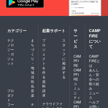
カテゴリー
起案サポート
サ
CAMP
ー
FIRE
テク
ま
プ
ス
ビ
につい
ノロ
ち
ロ
タ
ス
て
ジー
づ
ジ
ッ
・ガ
く
ェ
フ
CAM
CAMP
ジェ
り
ク
に
PFI
FIREと
ット
・
ト
相
RE
は
地
を
談
CAM
あんし
域
作
す
PFI
ん・安
活
る
る
RE
全への
性
資
コ
取り組
化
料
ミュ
み
プロ
音
請
ニ
ニュー
ダク
楽
求
ティ
ス
ト
CAM
ヘルプ
クラウドファ
フー
チ
PFI
お問い