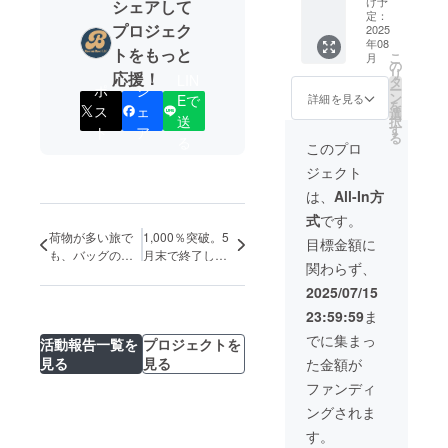
般販売
タン
け予
シェアして
様は変
ダード
もござ
個 カ
予定価
定：
ダード
更にな
タイプ
いま
プロジェク
ラー：
2025
格：
タイプ
る可能
に拡張
す。 ※
年08
アイボ
23,000
に拡張
トをもっと
性もご
機能は
適格請
こ
月
リー・
円が
の
機能は
ざいま
ついて
求書発
リ
応援！
ブラッ
LIN
【20%
タ
ついて
す。ご
おりま
行事業
ポ
シ
ー
ク・オ
OFF】
ン
おりま
Eで
詳細を見る
了承く
せん。
者登録
を
ス
ェ
リー
4,600円
選
せん。
ださ
※ 割引
送
番号：
択
ブ・ア
割引の
す
※ 割引
ト
ア
い。 ※
率は販
あり
る
る
クア・
18,400
率は販
このプロ
ご注文
売予定
ネイ
円でご
売予定
状況、
価格に
ジェクト
ビー・
支援可
価格に
使用部
送料を
オレン
能で
送料を
は、
All-In方
材の供
含む合
ジ・ボ
す。 ※
含む合
給状
計金額
式
です。
ルドー
消費税
計金額
況、製
に対す
荷物が多い旅で
1,000％突破。5
から１
込み ※
に対す
目標金額に
造工程
るもの
つお選
も、バッグの中
月末で終了しま
送料込
るもの
上の都
です。
関わらず、
びいた
み ※こ
で迷わない。
す。
です。
合等に
※デザイ
だけま
ちらは
※デザイ
2025/07/15
より出
ン・仕
す。 一
28L→3
ン・仕
荷時期
様は変
23:59:59
ま
般販売
8Lに拡
様は変
が遅れ
更にな
予定価
張でき
更にな
でに集まっ
る場合
る可能
活動報告一覧を
プロジェクトを
格：
るエク
る可能
があり
性もご
見る
見る
た金額が
23,000
ストラ
性もご
ます。
ざいま
円が
バー
ざいま
ファンディ
※皆様の
す。ご
【18%
ジョン
す。ご
ご支援
了承く
ングされま
OFF】
になり
了承く
により
ださ
4,140円
ます。
ださ
す。
量産効
い。 ※
割引の