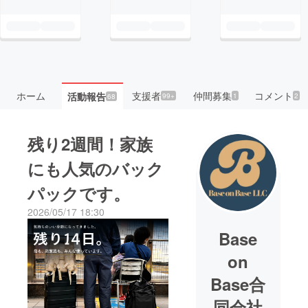
ホーム
支援者
仲間募集
コメント
活動報告
99+
1
2
68
残り2週間！家族
にも人気のバック
パックです。
2026/05/17 18:30
Base
on
Base合
同会社