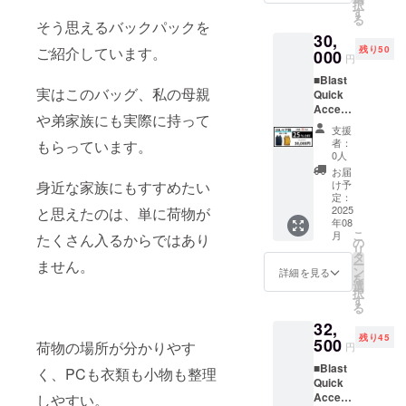
択
していま
ブ・ア
3,000円
す
※ 割引
る
クア・
そう思えるバックパックを
割引の
す。
率は販
30,
ネイ
17,000
売予定
ご紹介しています。
残り50
ビー・
000
円でご
価格に
円
「使った人
オレン
支援可
送料を
■Blast
ジ・ボ
能で
含む合
の毎日が変
実はこのバッグ、私の母親
Quick
ルドー
す。 ※
計金額
わる」体験
Access
から１
消費税
に対す
や弟家族にも実際に持って
Travel
つお選
を届けた
込み ※
るもの
支援
Backpa
びいた
送料込
です。
者：
もらっています。
い。
ck
だけま
み ※
0人
※デザイ
そんな想い
28L×2
す。 一
28Lのス
ン・仕
お届
個 カ
般販売
身近な家族にもすすめたい
タン
け予
で、ひとつ
様は変
ラー：
予定価
定：
ダード
更にな
ひとつのプ
アイボ
2025
と思えたのは、単に荷物が
格：
タイプ
る可能
年08
リー・
ロジェクト
23,000
に拡張
性もご
こ
月
たくさん入るからではあり
ブラッ
円が
の
機能は
ざいま
に取り組ん
リ
ク・オ
【15%
タ
ついて
す。ご
ません。
ー
でいます。
リー
OFF】
ン
おりま
詳細を見る
了承く
を
ブ・ア
3,450円
選
せん。
ださ
択
クア・
割引の
す
※ 割引
い。 ※
応援してく
る
ネイ
19,550
率は販
ご注文
32,
ださる皆さ
ビー・
円でご
売予定
状況、
残り45
オレン
500
支援可
価格に
荷物の場所が分かりやす
まとのご縁
使用部
円
ジ・ボ
能で
送料を
材の供
を、心から
■Blast
ル
く、PCも衣類も小物も整理
す。 ※
含む合
給状
Quick
ドー・
楽しみにし
消費税
計金額
況、製
Access
しやすい。
マリー
込み ※
に対す
造工程