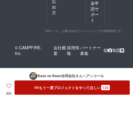
広
金申
め
請サ
方
ポー
ト
「QRコード」は株式会社デンソーウェーブの登録商標です。
© CAMPFIRE,
会社概
採用情
パートナー
Inc.
要
報
募集
Base on Base合同会社
さんへアンコール
もう一度プロジェクトをやってほしい
120
231