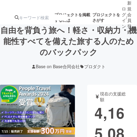
新
ロ
規
グ
会
プロジェクトを掲載
プロジェクトを
/
するには
さがす
イ
員
ン
登
自由を背負う旅へ！軽さ・収納力・機
録
能性すべてを備えた旅する人のため
のバックパック
人気のプロ
注目のリ
注目の新着プロ
募集終了が近いプ
もうすぐ公開
ジェクト
ターン
ジェクト
ロジェクト
されます
Base on Base合同会社
プロダクト
アート・写真
音楽
現在の支援総
テクノロジー・ガジェット
ゲーム・サ
額
4,16
映像・映画
書籍・雑誌
5,08
ビジネス・起業
チャレンジ