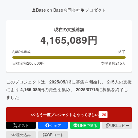
Base on Base合同会社
プロダクト
現在の支援総額
4,165,089
円
終了
2,082
%達成
目標金額
200,000
円
支援者数
215
人
このプロジェクトは、
2025/05/13
に募集を開始し、
215
人の支援
により
4,165,089
円の資金を集め、
2025/07/15
に募集を終了し
ました
もう一度プロジェクトをやってほしい
120
ポスト
シェア
LINEで送る
URLコピー
埋め込み
QRコード