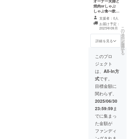
オーナー夫婦と
焼肉orしゃぶ
しゃぶ食べ飲み
放題（店はオー
支援者：0人
ナー指定）、愛
お届け予定：
を込めたサンク
こ
2025年09月
の
スメール 開催時
リ
タ
期：2025年秋頃
ー
ン
（9〜11月を予
詳細を見る
を
選
定） 備考欄に
択
す
しゃぶしゃぶor
る
焼肉orオーナー
このプロ
におまかせ い
ジェクト
ずれかを記載く
ださい。
は、
All-In方
式
です。
目標金額に
関わらず、
2025/06/30
23:59:59
ま
でに集まっ
た金額が
ファンディ
ングされま