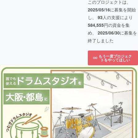
このプロジェクトは、
2025/05/16
に募集を開始
し、
93
人の支援により
584,555
円の資金を集
め、
2025/06/30
に募集を
終了しました
もう一度プロジェク
トをやってほしい