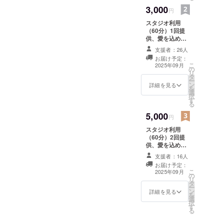
3,000
円
スタジオ利用
（60分）1回提
供、愛を込めた
サンクスメール
支援者：26人
有効期限：2025
お届け予定：
年12月末
こ
2025年09月
の
リ
タ
ー
ン
詳細を見る
を
選
択
す
る
5,000
円
スタジオ利用
（60分）2回提
供、愛を込めた
サンクスメール
支援者：16人
有効期限：2025
お届け予定：
年12月末
こ
2025年09月
の
リ
タ
ー
ン
詳細を見る
を
選
択
す
る