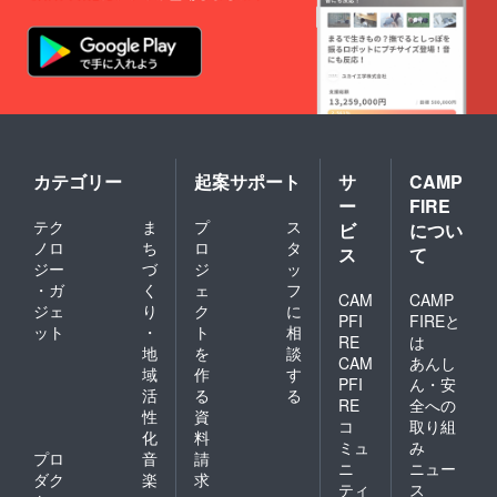
カテゴリー
起案サポート
サ
CAMP
ー
FIRE
テク
ま
プ
ス
ビ
につい
ノロ
ち
ロ
タ
ス
て
ジー
づ
ジ
ッ
・ガ
く
ェ
フ
CAM
CAMP
ジェ
り
ク
に
PFI
FIREと
ット
・
ト
相
RE
は
地
を
談
CAM
あんし
域
作
す
PFI
ん・安
活
る
る
RE
全への
性
資
コ
取り組
化
料
ミュ
み
プロ
音
請
ニ
ニュー
ダク
楽
求
ティ
ス