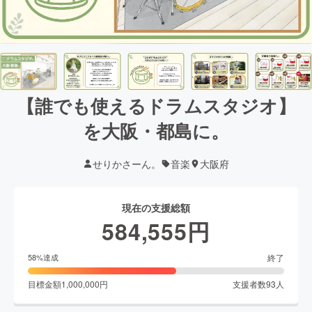
【誰でも使えるドラムスタジオ】
を大阪・都島に。
せりかさーん。
音楽
大阪府
現在の支援総額
584,555
円
終了
58
%達成
目標金額
1,000,000
円
支援者数
93
人