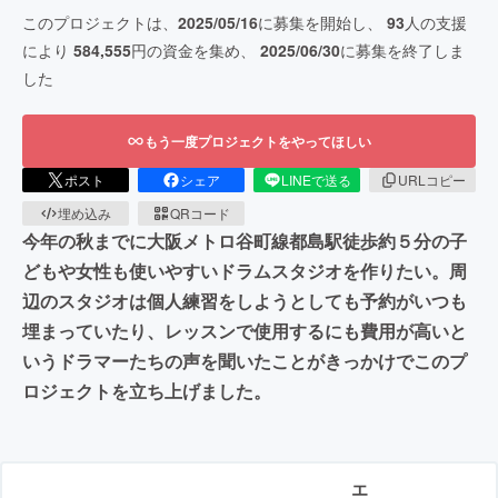
このプロジェクトは、
2025/05/16
に募集を開始し、
93
人の支援
により
584,555
円の資金を集め、
2025/06/30
に募集を終了しま
した
もう一度プロジェクトをやってほしい
ポスト
シェア
LINEで送る
URLコピー
埋め込み
QRコード
今年の秋までに大阪メトロ谷町線都島駅徒歩約５分の子
どもや女性も使いやすいドラムスタジオを作りたい。周
辺のスタジオは個人練習をしようとしても予約がいつも
埋まっていたり、レッスンで使用するにも費用が高いと
いうドラマーたちの声を聞いたことがきっかけでこのプ
ロジェクトを立ち上げました。
エ