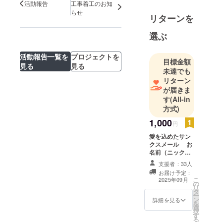
活動報告
工事着工のお知
らせ
リターンを
選ぶ
活動報告一覧を
プロジェクトを
目標金額
見る
見る
未達でも
リターン
が届きま
す
(All-in
方式)
1,000
円
愛を込めたサン
クスメール お
名前（ニック
ネームでもOK）
支援者：33人
については任意
お届け予定：
で備考欄に書い
こ
2025年09月
の
ていただけると
リ
タ
嬉しいです。
ー
ン
詳細を見る
を
選
択
す
る