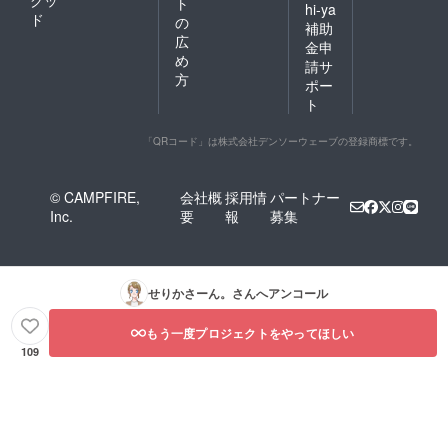
グッ
ト
hi-ya
ド
の
補助
広
金申
め
請サ
方
ポー
ト
「QRコード」は株式会社デンソーウェーブの登録商標です。
© CAMPFIRE,
会社概
採用情
パートナー
Inc.
要
報
募集
せりかさーん。
さんへアンコール
もう一度プロジェクトをやってほしい
109