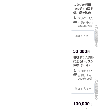
スタジオ利用
（60分）4回提
供、愛を込めた
サンクスメール
支援者：2人
有効期限：2025
お届け予定：
年12月末
こ
2025年09月
の
リ
タ
ー
ン
詳細を見る
を
選
択
す
る
50,000
円
現役ドラム講師
によるレッスン
体験（50分）1
回+スタジオ利用
支援者：1人
（60分）4回
お届け予定：
分、愛を込めた
こ
2025年09月
の
サンクスメール
リ
タ
有効期限：2025
ー
ン
年12月末
詳細を見る
を
選
択
す
る
100,000
円