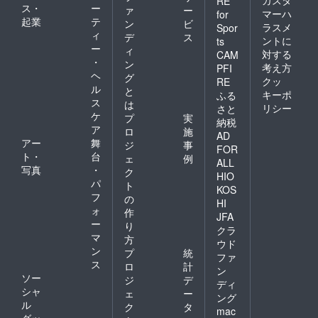
カスタ
RE
ス・
ー
ァ
ー
マーハ
for
起業
テ
ン
ビ
ラスメ
Spor
ィ
デ
ス
ントに
ts
ー
ィ
対する
CAM
・
ン
考え方
PFI
ヘ
グ
クッ
RE
ル
と
キーポ
ふる
ス
は
リシー
さと
ケ
プ
実
納税
ア
ロ
施
AD
アー
舞
ジ
事
FOR
ト・
台
ェ
例
ALL
写真
・
ク
HIO
パ
ト
KOS
フ
の
HI
ォ
作
JFA
ー
り
クラ
マ
方
ウド
ン
プ
統
ファ
ス
ロ
計
ン
ソー
ジ
デ
ディ
シャ
ェ
ー
ング
ル
ク
タ
mac