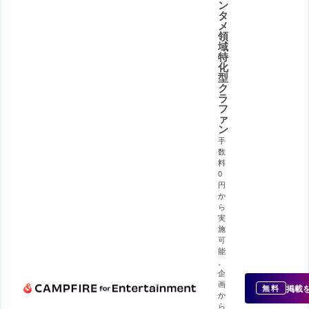
ン
タ
メ
領
域
特
化
型
ク
ラ
フ
ァ
ン
手
数
料
0
円
か
ら
実
施
可
能
。
企
画
掲載
無料
か
ら