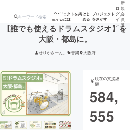
新
ロ
規
グ
会
プロジェクトを掲
はじ
プロジェクト
/
載するには
める
をさがす
イ
員
ン
登
【誰でも使えるドラムスタジオ】を
録
大阪・都島に。
人気のプロ
注目のリ
注目の新着プロ
募集終了が近いプ
もうすぐ公開
せりかさーん。
音楽
大阪府
ジェクト
ターン
ジェクト
ロジェクト
されます
アート・写真
音楽
現在の支援総
額
584,
テクノロジー・ガジェット
ゲーム・サ
555
映像・映画
書籍・雑誌
ビジネス・起業
チャレンジ