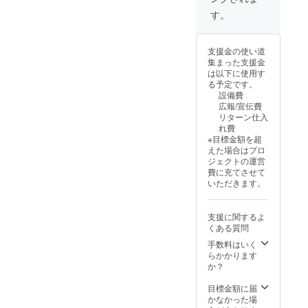
す。
支援金の使い道
集まった支援金
は以下に使用す
る予定です。
設備費
広報/宣伝費
リターン仕入
れ費
※目標金額を超
えた場合はプロ
ジェクトの運営
費に充てさせて
いただきます。
支援に関するよ
くある質問
手数料はいく
らかかります
か？
目標金額に届
かなかった場