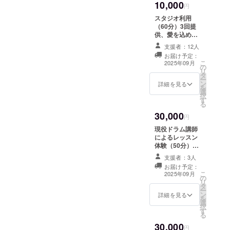
10,000
円
スタジオ利用
（60分）3回提
供、愛を込めた
サンクスメール
支援者：12人
有効期限：2025
お届け予定：
年12月末
こ
2025年09月
の
リ
タ
ー
ン
詳細を見る
を
選
択
す
る
30,000
円
現役ドラム講師
によるレッスン
体験（50分）1
回、愛を込めた
支援者：3人
サンクスメール
お届け予定：
有効期限：2025
こ
2025年09月
の
年12月末
リ
タ
ー
ン
詳細を見る
を
選
択
す
る
30,000
円