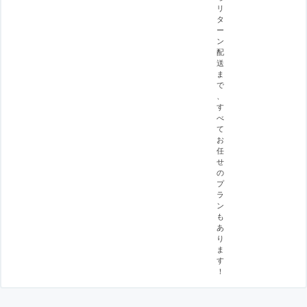
リ
タ
ー
ン
配
送
ま
で
、
す
べ
て
お
任
せ
の
プ
ラ
ン
も
あ
り
ま
す
！