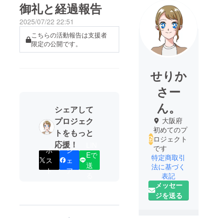
御礼と経過報告
2025/07/22 22:51
こちらの活動報告は支援者
限定の公開です。
せりか
さー
ん。
シェアして
プロジェク
大阪府
初めてのプ
トをもっと
ロジェクト
応援！
LIN
です
ポ
シ
Eで
特定商取引
ス
ェ
送
法に基づく
ト
ア
る
表記
メッセー
ジを送る