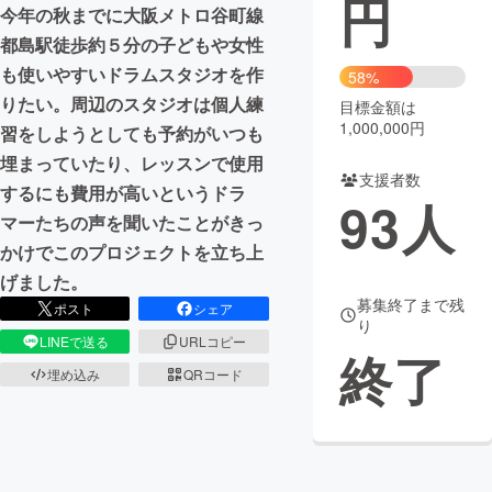
円
今年の秋までに大阪メトロ谷町線
まちづくり・地域活性化
都島駅徒歩約５分の子どもや女性
も使いやすいドラムスタジオを作
58%
りたい。周辺のスタジオは個人練
目標金額は
CAMPFIRE for Social Good
CAMPFIRE Creation
1,000,000円
習をしようとしても予約がいつも
CAMPFIREふるさと納税
machi-ya
コミュニティ
埋まっていたり、レッスンで使用
支援者数
するにも費用が高いというドラ
93
人
マーたちの声を聞いたことがきっ
かけでこのプロジェクトを立ち上
げました。
募集終了まで残
ポスト
シェア
り
LINEで送る
URLコピー
終了
埋め込み
QRコード