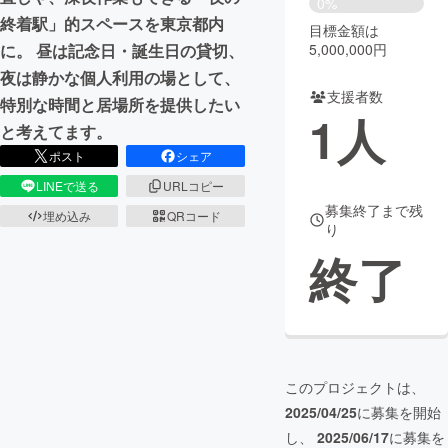
0%
終着駅」的スペースを東京都内
目標金額は
まちづくり・地域活性化
5,000,000円
に。 昼は記念日・誕生日の貸切、
夜は静かな個人利用の場として、
支援者数
CAMPFIRE for Social Good
CAMPFIRE Creation
特別な時間と居場所を提供したい
1
人
CAMPFIREふるさと納税
machi-ya
コミュニティ
と考えてます。
ポスト
シェア
LINEで送る
URLコピー
募集終了まで残
埋め込み
QRコード
り
終了
このプロジェクトは、
2025/04/25
に募集を開始
し、
2025/06/17
に募集を