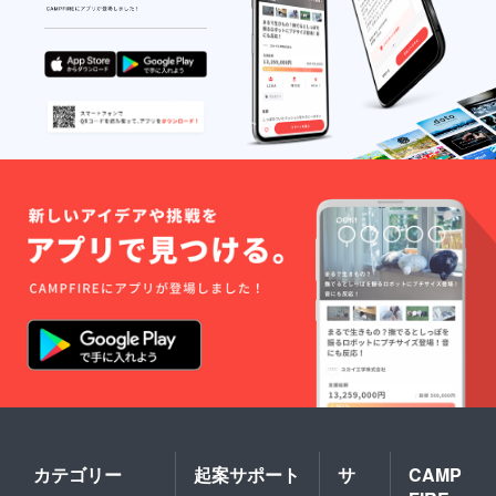
援者名
でもっ
しにつ
も掲載
とお得
いて
させて
に。 お
は、プ
いただ
礼の
ロジェ
きま
メッ
クト終
す。 店
セージ
了後に
舗の確
をお送
お送り
定時
りさせ
する
期:2025
ていた
メール
年8月中
だきま
をご確
旬に確
す。 支
認くだ
保予定
援者名
さい。
・掲載
も掲載
期間：
させて
事業が
いただ
存続す
きま
る限り
す。 先
掲載 ・
行入場
掲載方
の機会
法：文
を提案
字、ロ
させて
ゴ・バ
いただ
ナーを
くとと
作成予
もに、
定専用
最大1時
サイト
間ほど
にて掲
の質疑
カテゴリー
起案サポート
サ
CAMP
載 ・
応答の