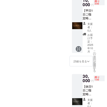
10,
残り
す。 ま
000
300
円
た、専
【平日1
用web
日ご指
ページ
定時間
にて、
貸切予
支援者
支援
約権】
として
者：
ご利用
お名前
0人
方法：
を掲載
お届
事前に
させて
け予
下記
いただ
定：
メール
2025
きま
年10
アドレ
す。 店
こ
月
スより
舗の確
の
リ
日時を
定時
タ
ー
ご予約
期:2025
ン
詳細を見る
を
くださ
年8月中
選
択
い。
旬に確
す
る
selectb
保予定
30,
oxtest0
・掲載
残り
001@g
000
期間：
100
円
mail.co
事業が
【休日1
m 予約
存続す
日ご指
完了
る限り
定時間
後、現
掲載 ・
貸切予
地でお
掲載方
支援
約権】+
名前を
法：文
者：
【簡易
確認さ
字、ロ
0人