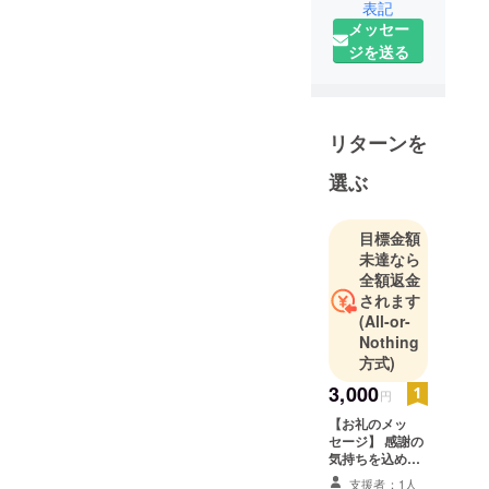
表記
くしておりますので引き続
メッセー
き見守っていただけますと
ジを送る
幸いです！改めて、ご支援
と暖かい応援を本当にあり
リターンを
がとうございます！(深い土
下座)
選ぶ
目標金額
未達なら
全額返金
されます
(All-or-
Nothing
方式)
3,000
円
【お礼のメッ
セージ】 感謝の
気持ちを込め
て、お礼のメッ
支援者：1人