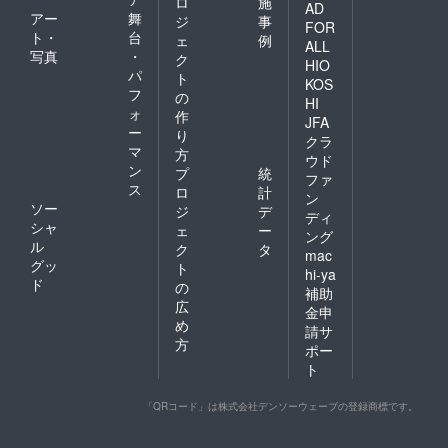
ロ
施
AD
さい。
アー
舞
ジ
事
FOR
ト・
台
ェ
例
ALL
写真
・
ク
HIO
パ
ト
KOS
フ
の
HI
ォ
作
JFA
ー
り
クラ
マ
方
ウド
ン
プ
統
ファ
ス
ロ
計
ン
ソー
ジ
デ
ディ
シャ
ェ
ー
ング
ル
ク
タ
mac
グッ
ト
hi-ya
ド
の
補助
広
金申
め
請サ
方
ポー
ト
「QRコード」は株式会社デンソーウェーブの登録商標です。