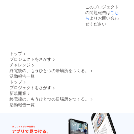
ます。)
(最大12
掲載 ・
さい。
このプロジェクト
セッ
時間)ま
掲載方
の問題報告は
ティン
で貸切
こち
法：文
グを可
でご利
字、ロ
ら
よりお問い合わ
能な限
用いた
ゴ・バ
せください
りサ
だける
ナーを
ポート
チケッ
作成予
(変動す
トを5枚
定専用
る可能
用意さ
サイト
性はあ
せてい
にて掲
ります
ただき
載 ・
トップ
>
が最低
ます。
注意事
プロジェクトをさがす
>
で購入
セッ
項：支
チャレンジ
>
+空間演
ティン
援時、
出) 年間
グを可
終電後の、もうひとつの居場所をつくる。
>
必ず備
会員権
能な限
考欄に
活動報告一覧
付きで
りサ
掲載を
トップ
>
もっと
ポート
希望さ
プロジェクトをさがす
>
お得
(変動す
れるお
新規開業
>
に。 お
る可能
名前を
礼の
性はあ
終電後の、もうひとつの居場所をつくる。
>
ご記入
メッ
ります
くださ
活動報告一覧
セージ
が最低
い ：
をお送
で購入
ロゴや
りさせ
と空間
バナー
ていた
演出) 年
などの
だきま
間会員
画像の
す。 支
権付き
受け渡