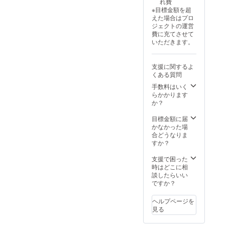
れ費
ただい
限定さ
もっと
注意事
※目標金額を超
た時間
れるも
お得
項：支
えた場合はプロ
(最大24
のであ
に。 お
援時、
ジェクトの運営
時間)ま
り、現
礼の
必ず備
費に充てさせて
で貸切
金や金
メッ
考欄に
いただきます。
でご利
券とし
セージ
掲載を
用いた
ての利
をお送
希望さ
だけま
用はで
りさせ
れるお
支援に関するよ
す。(簡
きませ
ていた
名前を
くある質問
易宿泊
ん。ま
だきま
ご記入
業許可
た、譲
す。 支
手数料はいく
くださ
が取得
渡・転
援者名
らかかります
い ：
できな
売はで
も掲載
か？
ロゴや
い、
きませ
させて
バナー
オー
ん。ご
いただ
目標金額に届
などの
ナーの
指定い
きま
かなかった場
画像の
許可が
ただい
す。 店
合どうなりま
受け渡
降りな
た時間
舗の確
すか？
しにつ
い等や
(最大12
定時
いて
むを得
時間)ま
期:2025
支援で困った
は、プ
ないあ
で貸切
年8月中
時はどこに相
ロジェ
る場合
でご利
旬に確
談したらいい
クト終
には最
用いた
保予定
ですか？
了後に
大時間
だけま
・掲載
お送り
が変更
す。 ご
期間：
する
ヘルプページを
となる
指定い
事業が
メール
見る
可能性
ただい
存続す
をご確
があり
た時間
る限り
認くだ