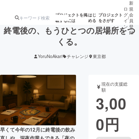
新
ロ
規
グ
会
プロジェクトを掲
はじ
プロジェクト
/
載するには
める
をさがす
イ
員
ン
登
終電後の、もうひとつの居場所をつ
録
くる。
人気のプロ
注目のリ
注目の新着プロ
募集終了が近いプ
もうすぐ公開
YoruNoAkari
チャレンジ
東京都
ジェクト
ターン
ジェクト
ロジェクト
されます
アート・写真
音楽
現在の支援総
額
3,00
テクノロジー・ガジェット
ゲーム・サ
0
円
映像・映画
書籍・雑誌
早くて今年の12月に終電後の飲み
ビジネス・起業
チャレンジ
直しや、深夜作業もできる「夜の