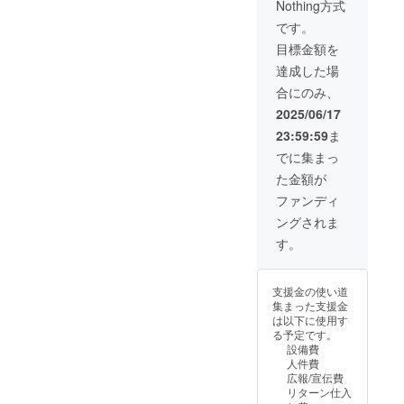
Nothing方式
験サー
さい。
指定い
援者名
ビスに
selectb
ただい
も掲載
です。
限定さ
oxtest0
た時間
させて
目標金額を
れるも
001@g
(最大12
いただ
のであ
mail.co
時間)ま
きま
達成した場
り、現
m 予約
で貸切
す。 店
合にのみ、
金や金
完了
でご利
舗の確
券とし
後、現
用いた
定時
2025/06/17
ての利
地でお
だけま
期:2025
23:59:59
ま
用はで
名前を
す。 ご
年8月中
きませ
確認さ
指定い
旬に確
でに集まっ
ん。ま
せてい
ただい
保予定
た金額が
た、譲
ただき
た時間
・掲載
渡・転
ます。
(最大12
期間：
ファンディ
売はで
有効期
時間)ま
事業が
ングされま
きませ
限：
で貸切
存続す
ん。ご
2026年
でご利
る限り
す。
指定い
1月1日
用いた
掲載 ・
ただい
～2026
だけま
掲載方
た時間
年6月30
す。 お
法：文
支援金の使い道
(最大12
日（6ヶ
好きな
字、ロ
集まった支援金
時間)ま
月間）
BGM、
ゴ・バ
は以下に使用す
で貸切
注意事
照明な
ナーを
る予定です。
でご利
項：当
どの簡
作成予
設備費
用いた
リター
易演出
定専用
人件費
だけま
ンは体
年間会
サイト
広報/宣伝費
す。 ご
験サー
員権付
にて掲
リターン仕入
指定い
ビスに
きで
載 ・