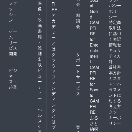
Soci
さい。
注意事
ファ
映
FI
会
バシー
al
項：支
ッ
像
RE
・
ポリ
Goo
援時、
ショ
・
ア
相
シー
必ず備
d
ン
映
カ
談
考欄に
特定商
CAM
画
掲載を
デ
会
取引法
PFI
希望さ
ゲー
書
ミ
に基づ
RE
れるお
ム・
籍
ー
く表記
for
名前を
サー
・
と
情報セ
Ente
ご記入
ビス
雑
は
くださ
キュリ
rtain
開発
誌
ク
サ
い ：
ティ方
men
出
ロゴや
ラ
ポ
針
t
バナー
版
ウ
ー
反社基
CAM
などの
ビジ
ビ
ド
ト
本方針
PFI
画像の
ネ
ュ
フ
サ
受け渡
カスタ
RE
ス・
ー
ァ
ー
しにつ
マーハ
for
起業
テ
いて
ン
ビ
ラスメ
Spor
は、プ
ィ
デ
ス
ントに
ts
ロジェ
ー
ィ
対する
CAM
クト終
・
ン
考え方
了後に
PFI
ヘ
グ
お送り
クッ
RE
ル
する
と
キーポ
ふる
メール
ス
は
リシー
さと
をご確
ケ
プ
実
納税
認くだ
ア