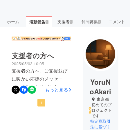
ホーム
支援者
仲間募集
コメント
活動報告
1
1
1
支援者の方へ
2025/05/03 10:05
支援者の方へ。ご支援並び
に暖かい応援のメッセー
YoruN
ジ、本当にありがとうござ
もっと見る
oAkari
います！素敵な空間を提供
東京都
すべく物件、家具の選定及
1
初めてのプ
ロジェクト
びwebサイトの構築を並行
です
して行なっております！ご
特定商取引
法に基づく
期待に沿えるよう全力をつ