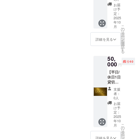
演出】+
せてい
ゴ・バ
お届
【年間
ただき
ナーを
け予
会員
ます。
定：
作成予
権】 ご
2025
有効期
定専用
年10
利用方
限：
サイト
こ
月
法：事
2026年
の
にて掲
リ
前に下
1月1日
タ
載 ・
ー
記メー
～2026
ン
注意事
詳細を見る
を
ルアド
年6月30
選
項：支
択
レスよ
日（6ヶ
す
援時、
る
り日時
月間）
必ず備
50,
をご予
注意事
考欄に
残り40
約くだ
000
項：当
掲載を
円
さい。
リター
希望さ
【平日/
selectb
ンは体
れるお
休日1日
oxtest0
験サー
名前を
貸切予
001@g
ビスに
ご記入
約権】+
mail.co
限定さ
くださ
支援
【年間
m 予約
れるも
い ：
者：
会員
完了
のであ
0人
ロゴや
権】 ご
後、現
り、現
バナー
お届
利用方
地でお
金や金
け予
などの
法：事
名前を
定：
券とし
画像の
前に下
2025
確認さ
ての利
受け渡
年10
記メー
せてい
用はで
しにつ
こ
月
ルアド
ただき
の
きませ
いて
リ
レスよ
ます。
タ
ん。ま
は、プ
ー
り日時
有効期
ン
た、譲
詳細を見る
ロジェ