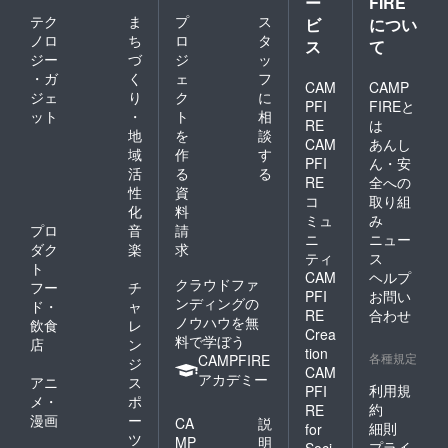
ー
FIRE
注意事
時間を
テク
ま
プ
ス
ビ
につい
項：支
設けよ
ノロ
ち
ロ
タ
援時、
うと考
ス
て
必ず備
えてお
ジー
づ
ジ
ッ
考欄に
りま
・ガ
く
ェ
フ
CAM
CAMP
掲載を
す。 店
ジェ
り
ク
に
希望さ
舗の確
PFI
FIREと
ット
・
ト
相
れるお
定時
RE
は
地
を
談
名前を
期:2025
CAM
あんし
ご記入
年8月中
域
作
す
PFI
ん・安
くださ
旬に確
活
る
る
RE
全への
い ：
保予定
性
資
ロゴや
・掲載
コ
取り組
化
料
バナー
期間：
ミュ
み
プロ
音
請
などの
事業が
ニ
ニュー
画像の
存続す
ダク
楽
求
ティ
ス
受け渡
る限り
ト
CAM
ヘルプ
しにつ
掲載 ・
クラウドファ
フー
チ
PFI
お問い
いて
掲載方
ンディングの
ド・
ャ
は、プ
法：文
RE
合わせ
ノウハウを無
飲食
レ
ロジェ
字、ロ
Crea
料で学ぼう
店
ン
クト終
ゴ・バ
tion
各種規定
CAMPFIRE
了後に
ナーを
ジ
CAM
お送り
作成予
アカデミー
アニ
ス
利用規
PFI
する
定専用
メ・
ポ
メール
サイト
約
RE
漫画
ー
CA
説
をご確
にて掲
細則
for
ツ
認くだ
載 ・
MP
明
プライ