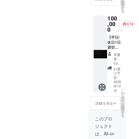
を
をご予
限：
選
渡・転
クト終
択
約くだ
2026年
す
売はで
了後に
る
さい。
1月1日
きませ
お送り
100
selectb
～2026
ん。ご
する
oxtest0
,00
年6月30
指定い
メール
残り10
001@g
日（6ヶ
0
ただい
をご確
円
mail.co
月間）
た時間
認くだ
m 予約
【平日/
注意事
(最大12
さい。
完了
休日1日
項：当
時間)ま
後、現
貸切予
リター
で貸切
地でお
約権】
ンは体
でご利
支援
名前を
×5枚 +
験サー
用いた
者：
確認さ
【プレ
ビスに
だけま
0人
せてい
オープ
限定さ
す。 誕
お届
ただき
ン先行
れるも
生日や
け予
ます。
入場】+
のであ
定：
記念
有効期
【年間
2025
り、現
日、静
年10
限：
会員
金や金
かな語
こ
月
2026年
権】 ご
券とし
の
らい
リ
1月1日
利用方
ての利
タ
に。 お
ー
～2026
法：事
用はで
ン
礼の
詳細を見る
を
年6月30
前に下
きませ
選
メッ
択
日（6ヶ
記メー
ん。ま
す
セージ
る
月間）
ルアド
た、譲
をお送
このプロ
注意事
レスよ
渡・転
りさせ
ジェクト
項：当
り日時
売はで
ていた
リター
をご予
きませ
だきま
は、All-or-
ンは体
約くだ
ん。ご
す。 支