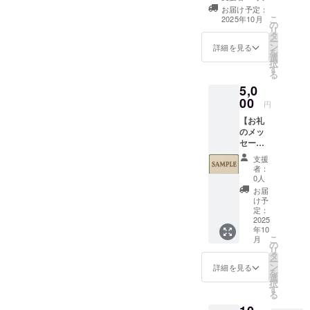
セージをお送り
お届け予定：
します。
こ
2025年10月
の
リ
タ
ー
ン
詳細を見る
を
選
択
す
る
5,0
00
円
【お礼
のメッ
セー
ジ】+
支援
【お名
者：
前の掲
0人
載(希望
お届
者の
け予
み)】 感
定：
謝の気
2025
年10
持ちを
こ
月
込め
の
リ
て、お
タ
ー
礼の
ン
詳細を見る
を
メッ
選
択
セージ
す
る
をお送
りしま