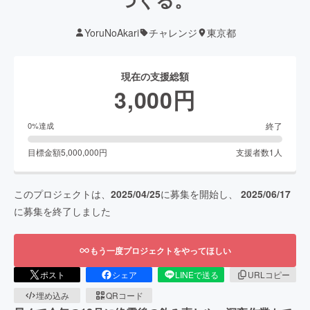
YoruNoAkari
チャレンジ
東京都
現在の支援総額
3,000
円
終了
0
%達成
目標金額
5,000,000
円
支援者数
1
人
このプロジェクトは、
2025/04/25
に募集を開始し、
2025/06/17
に募集を終了しました
もう一度プロジェクトをやってほしい
ポスト
シェア
LINEで送る
URLコピー
埋め込み
QRコード