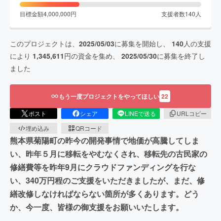
目標金額
4,000,000
円
支援者数
140
人
このプロジェクトは、
2025/05/03
に募集を開始し、
140
人の支援
により
1,345,611
円の資金を集め、
2025/05/30
に募集を終了し
ました
もう一度プロジェクトをやってほしい
22
ポスト
シェア
LINEで送る
URLコピー
埋め込み
QRコード
熊本県菊陽町の昨今の開発事情で地価が高騰してしま
い、昨年５月に移転をやむなくされ、移転先の古民家の
修繕費等を昨年9月にクラウドファンディングを行な
い、340万円程のご支援をいただきましたが、まだ、修
繕改修しなければならない箇所が多くあります。どう
か、今一度、皆様の御支援をお願いいたします。