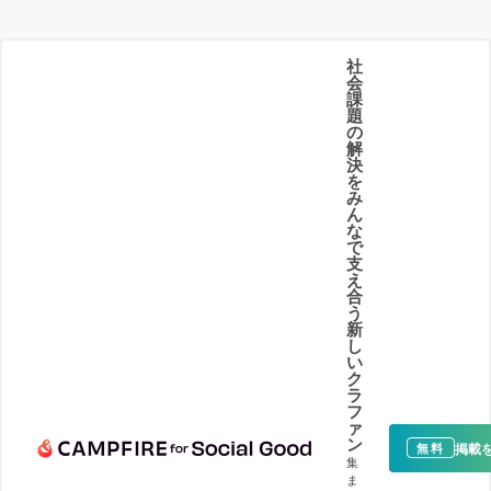
社
会
課
題
の
解
決
を
み
ん
な
で
支
え
合
う
新
し
い
ク
ラ
フ
ァ
ン
掲載
無料
集
ま