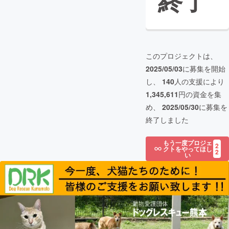
終了
このプロジェクトは、
2025/05/03
に募集を開始
し、
140
人の支援により
1,345,611
円の資金を集
め、
2025/05/30
に募集を
終了しました
もう一度プロジェ
2
クトをやってほし
2
い