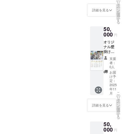
の
リ
全額の
タ
ー
30,000
ン
詳細を見る
を
円が
選
択
ドッグ
す
る
レス
50,
キュー
熊本へ
000
円
の支援
オリジ
となり
ナル壁
ます。
掛けカ
このリ
レン
ターン
支援
ダー１
は1,000
者：
冊とオ
円のリ
0人
リジナ
ターン
お届
ルＴ
と同じ
け予
シャツ
内容に
定：
１枚を
2025
なりま
年11
リター
す。
こ
月
ンとし
の
リ
た、
タ
ー
ドッグ
ン
詳細を見る
を
レス
選
択
キュー
す
る
熊本へ
50,
の
50,000
000
円
円のご