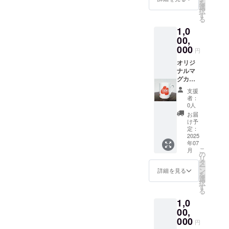
を
円が
選
択
ドッグ
す
る
レス
1,0
キュー
熊本へ
00,
の支援
000
円
となり
ます。
オリジ
このリ
ナルマ
ターン
グカッ
は1,000
プ１個
支援
円のリ
とオリ
者：
ターン
ジナル
0人
と同じ
Ｔシャ
お届
内容に
ツ１
け予
なりま
枚、そ
定：
す。
して小
2025
年07
代焼た
こ
月
けみや
の
リ
窯の飯
タ
ー
椀１個
ン
詳細を見る
を
をリ
選
択
ターン
す
る
とし
1,0
た、
ドッグ
00,
レス
000
円
キュー