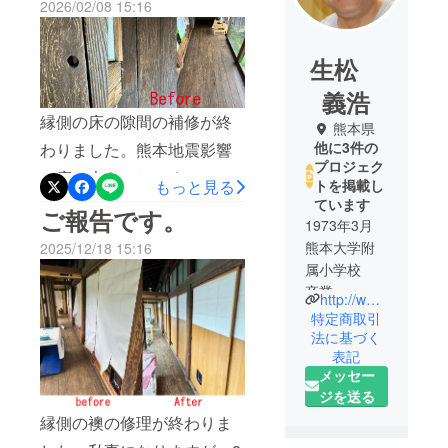
2026/02/08 15:16
生松
義浩
縁側の床の隙間の補修が終
熊本県
他に3件の
わりました。熊本地震影響
プロジェク
で床に大きいところで１cm
もっと見る
トを掲載し
程の隙間や穴が空いてお
ています
ご報告です。
1973年3月
り、そこから冷気やムカデ
熊本大学附
2025/12/18 15:16
などの虫が入っていたの
属小学校
で、木用の充てん材を隙間
卒業
http://www.setup-jp.net/drk/
1979年3月
と穴に入れてふさぎまし
特定商取引
真和中・高
法に基づく
た。隙間が広いところは、
表記
等学校 卒
発泡スチロールを細く切っ
メッセー
業
ジを送る
て隙間に詰めて、その上か
2003年9月〜
縁側の襖の修理が終わりま
2024年4月
ら充てん材を入れてふさぎ
DOG RUN