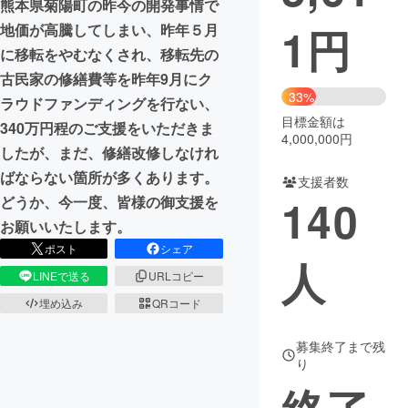
熊本県菊陽町の昨今の開発事情で
1
円
地価が高騰してしまい、昨年５月
まちづくり・地域活性化
に移転をやむなくされ、移転先の
古民家の修繕費等を昨年9月にク
CAMPFIRE for Social Good
CAMPFIRE Creation
33%
ラウドファンディングを行ない、
CAMPFIREふるさと納税
machi-ya
コミュニティ
目標金額は
340万円程のご支援をいただきま
4,000,000円
したが、まだ、修繕改修しなけれ
ばならない箇所が多くあります。
支援者数
140
どうか、今一度、皆様の御支援を
お願いいたします。
ポスト
シェア
人
LINEで送る
URLコピー
埋め込み
QRコード
募集終了まで残
り