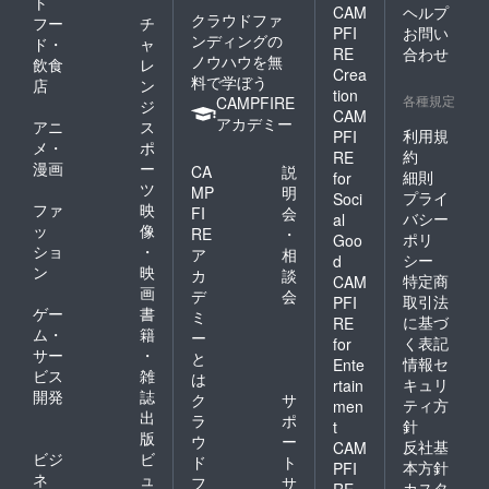
ト
CAM
ヘルプ
クラウドファ
フー
チ
PFI
お問い
ンディングの
ド・
ャ
RE
合わせ
ノウハウを無
飲食
レ
Crea
料で学ぼう
店
ン
tion
各種規定
CAMPFIRE
ジ
CAM
アカデミー
アニ
ス
利用規
PFI
メ・
ポ
約
RE
漫画
ー
CA
説
細則
for
ツ
MP
明
プライ
Soci
ファ
映
FI
会
バシー
al
ッ
像
RE
・
ポリ
Goo
ショ
・
ア
相
シー
d
ン
映
カ
談
特定商
CAM
画
デ
会
取引法
PFI
ゲー
書
ミ
に基づ
RE
ム・
籍
ー
く表記
for
サー
・
と
情報セ
Ente
ビス
雑
は
キュリ
rtain
開発
誌
ク
サ
ティ方
men
出
ラ
ポ
針
t
版
ウ
ー
反社基
CAM
ビジ
ビ
ド
ト
本方針
PFI
ネ
ュ
フ
サ
カスタ
RE