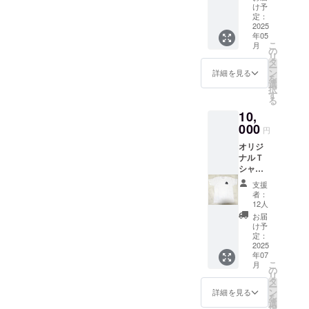
欄にお
け予
名前を
定：
記載く
2025
年05
ださ
こ
月
い。】
の
リ
全額の
タ
ー
5,000円
ン
詳細を見る
を
がドッ
選
択
グレス
す
る
キュー
10,
熊本へ
の支援
000
円
となり
オリジ
ます。
ナルＴ
このリ
シャツ
ターン
１枚を
は1,000
支援
リター
円のリ
者：
ンとし
ターン
12人
た、
と同じ
お届
ドッグ
内容に
け予
レス
なりま
定：
キュー
2025
す。
年07
熊本へ
こ
月
の
の
リ
10,000
タ
ー
円のご
ン
詳細を見る
を
支援メ
選
択