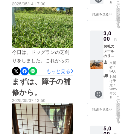
しまいましたが、これで室
こ
月
2025/05/14 17:00
い。】
の
すくすく成長し、３匹とも
リ
全額の
内の温度は、ある程度、保
タ
ー
里親さんが見つかりまし
1,000円
ン
詳細を見る
を
てるようになりました。皆
がドッ
選
択
た。当初、ノンちゃんは
グレス
す
さんのご支援で、まずは、
る
キュー
中々なれてくれず、部屋か
3,0
熊本へ
襖の修理が終わりました。
の支援
00
らも一歩も出ない状態が1年
円
となり
ありがとうございました。
お礼の
程は続きました。一度、外
ます。
メール
今日は、ドッグランの芝刈
に出してあげたい思いで、
のリ
りをしました。これからの
ターン
支援
むりやり引っ張り出し、
となり
者：
時期は、雨が降った後にお
ます。
もっと見る
34人
ドッグランに離したとこ
【備考
天気が良いと、あっという
お届
まずは、障子の補
欄にお
ろ、ドッグラン内にあった
け予
名前を
間に芝が伸びてしまいま
定：
プレハブの下に潜り込んで
記載く
2025
修から。
す。芝が伸び過ぎている
年05
ださ
しまい、引き出すのに数時
こ
月
い。】
の
2025/05/07 13:50
と、排便が取りにくくなっ
リ
全額の
タ
間かかったことがありまし
ー
3,000円
ン
詳細を見る
てしまい、とても不衛生で
を
がドッ
た。1年程して、やっと外の
選
択
グレス
す。
す
る
犬小屋へは入るようになり
キュー
5,0
熊本へ
ましたが、人が見ていると
の支援
00
円