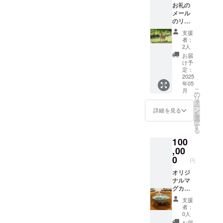
お礼の
支援メ
メール
ニュー
のリ
です。
ターン
(カレン
支援
となり
ダーの
者：
ます。
開いた
2人
【備考
サイス:
お届
欄にお
幅
け予
名前を
262mm
定：
記載く
2025
× 高さ
年05
ださ
400mm
こ
月
い。】
) (Ｔ
の
リ
全額の
シャツ
タ
ー
50,000
素材：
ン
詳細を見る
を
円が
COTTO
選
択
ドッグ
N100％
す
る
レス
)
100
キュー
熊本へ
,00
の支援
0
円
となり
ます。
オリジ
このリ
ナルマ
ターン
グカッ
は1,000
プ１個
支援
円のリ
と小代
者：
ターン
焼たけ
0人
と同じ
みや窯
お届