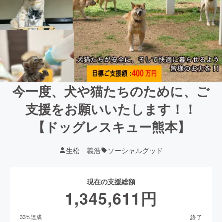
今一度、犬や猫たちのために、ご
支援をお願いいたします！！
【ドッグレスキュー熊本】
生松 義浩
ソーシャルグッド
現在の支援総額
1,345,611
円
終了
33
%達成