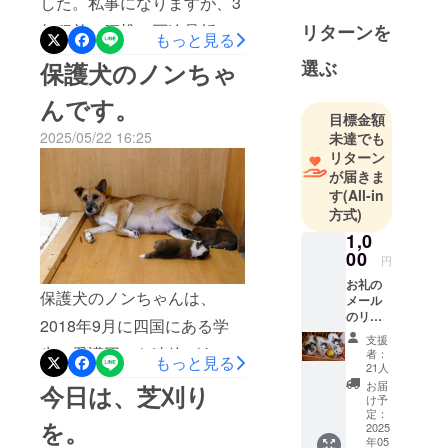
した。私事になりますが、3
ました。とりあえずの応急
CAFE ひなた
リターンを
年程前に腰椎の圧迫骨折を
処置ですが、これで冷気も
もっと見る
ぼっこ 代
しており、ここ1年ほど、腰
表
入ってくることがなく、虫
選ぶ
保護犬のノンちゃ
の調子がかなりおかしく作
2011年11月
などの侵入もなくなりま
んです。
～ 動物愛
業が中々はかどらない状況
目標金額
す。出来る事なら、今の床
護団体
2025/05/22 16:25
未達でも
でしたが、どうにか終わり
の上に断熱材を敷いて、そ
ト゜ック゜
リターン
ました。まずは、猫たちが
レスキュー
が届きま
の上にフローリング材を張
す
(All-in
熊本 代表
破いたり爪とぎをしていた
りたいと思っています。
方式)
襖をサンダーできれいに削
1,0
り塗装。戸車を新品に換
00
円
え、襖の端には、爪とぎ防
お礼の
保護犬のノンちゃんは、
メール
止のテープを張りました。
のリ
2018年9月に四国にある学
ターン
襖は、下から１ｍの高さま
支援
となり
生の愛護団から連絡があ
者：
もっと見る
ます。
で板を張り、下には猫たち
21人
り、ノンちゃんとその子供
【備考
お届
今日は、芝刈り
が出入り出来る扉を作って
欄にお
け予
(生後3日)３匹を当団体で保
名前を
定：
完成です。時間が掛かって
を。
記載く
2025
護しました。仔犬たちは、
年05
ださ