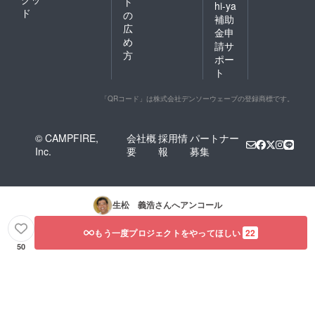
ト
hi-ya
ド
の
補助
広
金申
め
請サ
方
ポー
ト
「QRコード」は株式会社デンソーウェーブの登録商標です。
© CAMPFIRE,
会社概
採用情
パートナー
Inc.
要
報
募集
生松 義浩
さんへアンコール
もう一度プロジェクトをやってほしい
22
50