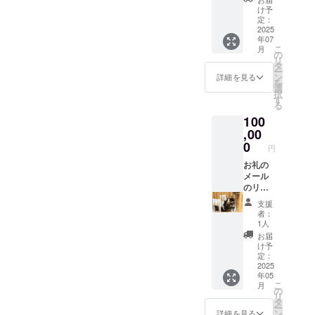
内容に
の飯椀
け予
なりま
１個を
定：
す。
リター
2025
年07
ンとし
こ
月
た、
の
リ
ドッグ
タ
ー
レス
ン
詳細を見る
を
キュー
選
択
熊本へ
す
る
の
100
100,000
円のご
,00
支援メ
0
円
ニュー
です。
お礼の
(マグ
メール
カップ
のリ
サイ
ターン
支援
ズ：口
となり
者：
径
ます。
1人
77mm×
【備考
お届
高さ
欄にお
け予
95mm)
名前を
定：
記載く
2025
年05
ださ
こ
月
い。】
の
リ
全額の
タ
ー
100,000
ン
詳細を見る