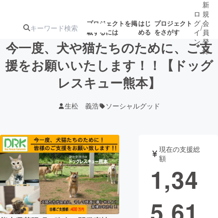
新
ロ
規
グ
会
プロジェクトを掲
はじ
プロジェクト
/
載するには
める
をさがす
イ
員
ン
登
今一度、犬や猫たちのために、ご支
録
援をお願いいたします！！【ドッグ
レスキュー熊本】
人気のプロ
注目のリ
注目の新着プロ
募集終了が近いプ
もうすぐ公開
ジェクト
ターン
ジェクト
ロジェクト
されます
生松 義浩
ソーシャルグッド
アート・写真
音楽
現在の支援総
テクノロジー・ガジェット
ゲーム・サ
額
1,34
映像・映画
書籍・雑誌
5,61
ビジネス・起業
チャレンジ