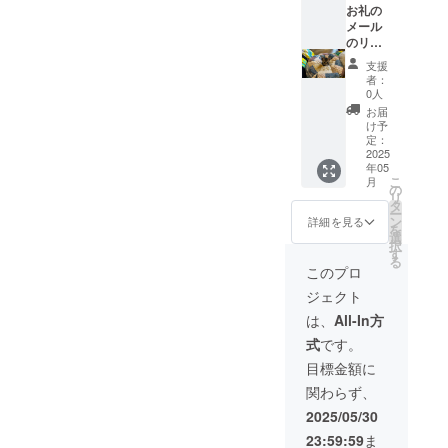
熊本へ
お礼の
の
メール
1,000,0
のリ
00円の
ターン
支援
ご支援
となり
者：
メ
ます。
0人
ニュー
【備考
お届
です。
欄にお
け予
(マグ
名前を
定：
カップ
記載く
2025
年05
サイ
ださ
こ
月
ズ：口
い。】
の
リ
径
全額の
タ
ー
77mm×
1,000,0
ン
詳細を見る
を
高さ
00円が
選
択
95mm)
ドッグ
す
る
(Ｔシャ
レス
このプロ
ツ素
キュー
ジェクト
材：
熊本へ
COTTO
の支援
は、
All-In方
N100％
となり
式
です。
)
ます。
このリ
目標金額に
ターン
関わらず、
は1,000
円のリ
2025/05/30
ターン
23:59:59
ま
と同じ