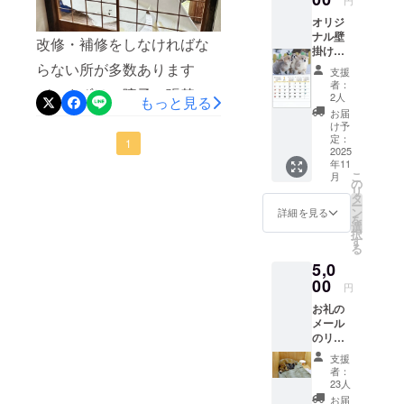
となり
ご飯を食べない状況が続き
オリジ
ます。
ナル壁
このリ
ました。そして、昨年５月
改修・補修をしなければな
掛けカ
ターン
に施設を移転。新しい環境
レン
は1,000
らない所が多数あります
支援
ダー１
円のリ
者：
になったので、また慣れて
が、まずは、障子の張替え
冊をリ
ターン
2人
もっと見る
ターン
と同じ
お届
くれるかと心配していまし
からしようと思います。障
とし
内容に
け予
た、
なりま
定：
たが、なんと今は、自分で
子紙を剥がしたところ、の
1
ドッグ
2025
す。
年11
ドッグランに出て、しばら
レス
りの跡がいっぱいあり、障
こ
月
キュー
の
リ
くしたら自分で入っていく
子はがしの液剤を使っても
熊本へ
タ
ー
の5,000
ン
詳細を見る
ようになりました。来た時
なかなか取れないので、サ
を
円のご
選
択
支援メ
す
から、右の後ろ脚の先の方
ンダーを使うことにしまし
る
ニュー
5,0
が無く、三本足ですが、
です。
た。障子自体も年数が経っ
(開いた
00
円
まったく苦になってないよ
ており、毛羽立っていたの
サイス:
お礼の
幅
うです。推定で10才程です
で一石二鳥となりそうで
メール
262mm
のリ
× 高さ
が、まだまだ元気です。
す。
ターン
400mm
支援
となり
)
者：
ます。
23人
【備考
お届