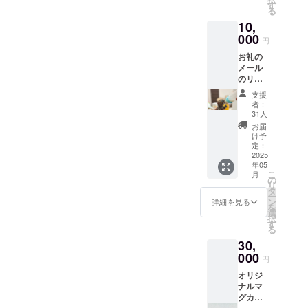
ニュー
す
る
です。
10,
(素材：
COTTO
000
円
N100％
お礼の
)
メール
のリ
ターン
支援
となり
者：
ます。
31人
【備考
お届
欄にお
け予
名前を
定：
記載く
2025
年05
ださ
こ
月
い。】
の
リ
全額の
タ
ー
10,000
ン
詳細を見る
を
円が
選
択
ドッグ
す
る
レス
30,
キュー
熊本へ
000
円
の支援
オリジ
となり
ナルマ
ます。
グカッ
このリ
プ１個