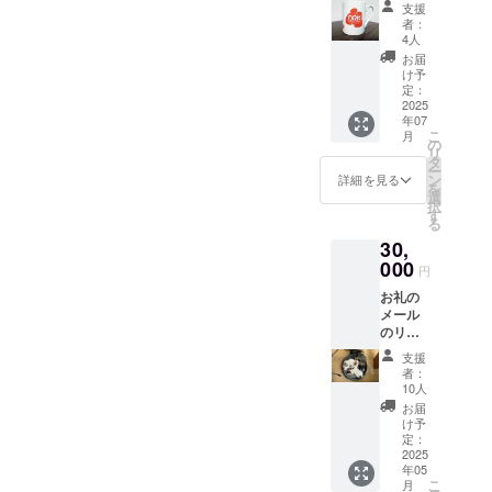
ターン
支援
をリ
は1,000
者：
ターン
円のリ
4人
とした
ターン
お届
ドッグ
と同じ
け予
レス
内容に
定：
キュー
2025
なりま
年07
熊本へ
す。
こ
月
の
の
リ
30,000
タ
ー
円のご
ン
詳細を見る
を
支援メ
選
択
ニュー
す
る
です。
30,
(サイ
ズ：口
000
円
径
お礼の
77mm×
メール
高さ
のリ
95mm)
ターン
閉じる
支援
となり
者：
ます。
10人
【備考
お届
欄にお
け予
名前を
定：
記載く
2025
年05
ださ
こ
月
い。】