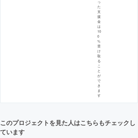
っ
た
支
援
金
は
10
0
%
受
け
取
る
こ
と
が
で
き
ま
す
このプロジェクトを見た人はこちらもチェックし
ています