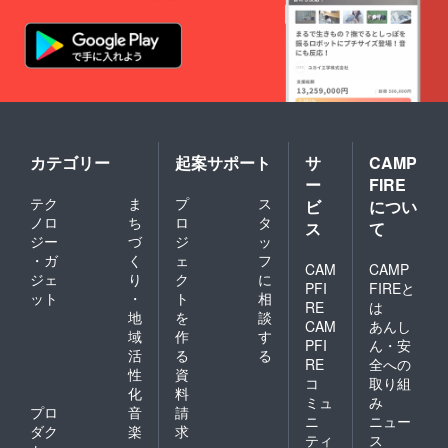
カテゴリー
起案サポート
サ
CAMP
ー
FIRE
テク
ま
プ
ス
ビ
につい
ノロ
ち
ロ
タ
ス
て
ジー
づ
ジ
ッ
・ガ
く
ェ
フ
CAM
CAMP
ジェ
り
ク
に
PFI
FIREと
ット
・
ト
相
RE
は
地
を
談
CAM
あんし
域
作
す
PFI
ん・安
活
る
る
RE
全への
性
資
コ
取り組
化
料
ミュ
み
プロ
音
請
ニ
ニュー
ダク
楽
求
ティ
ス