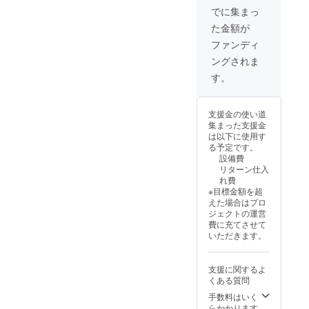
内容に
でに集まっ
なりま
た金額が
す。
ファンディ
ングされま
す。
支援金の使い道
集まった支援金
は以下に使用す
る予定です。
設備費
リターン仕入
れ費
※目標金額を超
えた場合はプロ
ジェクトの運営
費に充てさせて
いただきます。
支援に関するよ
くある質問
手数料はいく
らかかります