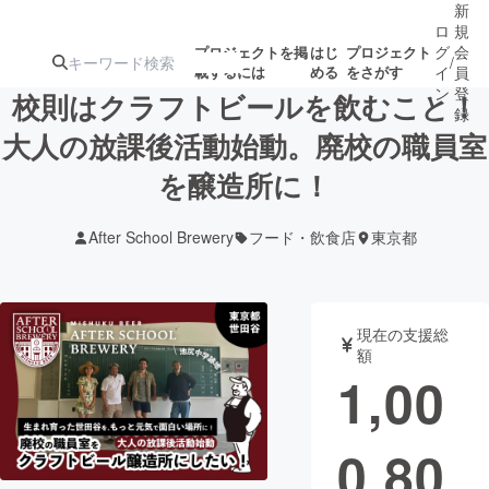
新
ロ
規
グ
会
プロジェクトを掲
はじ
プロジェクト
/
載するには
める
をさがす
イ
員
ン
登
校則はクラフトビールを飲むこと！
録
大人の放課後活動始動。廃校の職員室
を醸造所に！
人気のプロ
注目のリ
注目の新着プロ
募集終了が近いプ
もうすぐ公開
ジェクト
ターン
ジェクト
ロジェクト
されます
After School Brewery
フード・飲食店
東京都
アート・写真
音楽
現在の支援総
テクノロジー・ガジェット
ゲーム・サ
額
1,00
映像・映画
書籍・雑誌
0,80
ビジネス・起業
チャレンジ