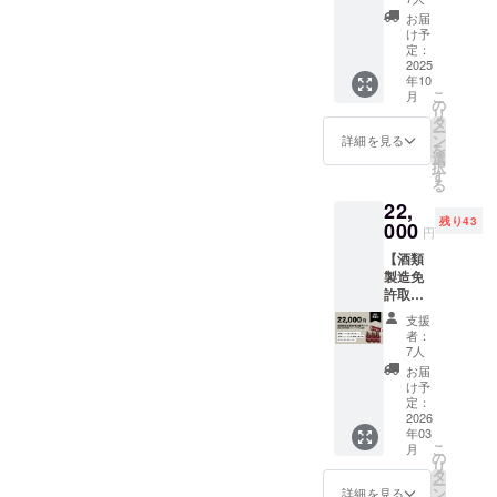
すこと
ルパイ
※ご希望
け、常
をご了
お届
ントグ
のサイ
温で保
け予
承くだ
ラス＋
ズ、カ
定：
存 製造
さい。
第1期生
2025
ラーを
者：
・第1期
年10
学生証
お選び
(株)Bee
生 学生
こ
月
＋オリ
ご記入
の
slow 東
証 クラ
リ
ジナル
くださ
タ
京都江
ファン
ー
ステッ
い。 ※
ン
東区白
詳細を見る
でご支
を
カー パ
実際に
選
河 1-3-1
援いた
択
イント
お届け
す
※1歳未
だいた
る
グラス
するリ
満の乳
方限定
22,
につい
ターン
児には
で、第1
残り43
て ・商
000
とデザ
与えな
期生の
円
品サイ
インが
いでく
学生証
【酒類
ズ：
異なる
ださい
をお送
製造免
70mm×
場合が
栄養成
りいた
許取得
152mm
ありま
分表
しま
応援チ
※実際に
すの
示：
す。 ・
支援
ケッ
お届け
で、あ
(100gあ
者：
オリジ
ト】
するリ
らかじ
7人
たり )
ナルス
醸造免
ターン
めご了
熱量
お届
テッ
許を取
品のデ
承くだ
け予
329kcal
カー 商
得した
ザイン
定：
さい。
たんぱ
品サイ
あかつ
2026
が異な
・第1期
く質
ズ：
年03
きに
る場合
生 学生
0.3g 脂
50mm×
こ
月
は、こ
があり
の
証 クラ
質 0g 炭
80mm/
リ
こでつ
ますの
タ
ファン
水化物
40mmx
ー
くる
で、あ
ン
でご支
詳細を見る
81.9g