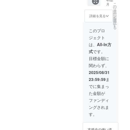
べる1年
SCHOO
援いた
長カー
ルを営
とデザ
す。 ※
こ
igsh=M
月
A組（初
L
だいた
ドもし
業日時
の
インが
有効期
リ
XQ5MjV
級）出
BREWE
方限定
くはデ
間内で
タ
異なる
限：
ー
ta2J5Y
席券＋
RYのス
で、第1
ジタル
店内に
ン
場合が
詳細を見る
2026年
を
TFuZQ
ビール
テッ
期生の
カード
限りお
選
ありま
3月から
択
%3D%3
飲み比
カーを
学生証
でのご
飲み頂
す
すの
2026年
る
D&utm
べ＋記
２種類
をお送
提供に
けま
で、あ
このプロ
9月末ま
_sourc
念Tシャ
お送り
りいた
なりま
す。
らかじ
で
e=qr ・
ジェクト
ツ1枚＋
しま
しま
す。 ※
（有効
めご了
第1期生
第1期生
す。
す。 ・
生徒会
期限
承くだ
は、
All-In方
学生証
学生証
※20歳未
オリジ
副会長
2025年
さい。
クラ
式
です。
＋オリ
満の者
ナルス
として
10月1日
・第1期
ファン
ジナル
による
テッ
品位の
より
生 学生
目標金額に
でご支
ステッ
飲酒は
カー 商
ある飲
2026年
証 クラ
援いた
関わらず、
カー 醸
法令で
品サイ
み方で
9月30
ファン
だいた
造クラ
禁止さ
ズ：
お願い
日） ※
でご支
2025/08/31
方限定
ス開催
れてい
50mm×
致しま
生徒会
援いた
で、第1
23:59:59
ま
につい
ます。
80mm/
す。
長の会
だいた
期生の
て ・日
20歳未
40mmx
泥酔さ
長カー
方限定
でに集まっ
学生証
時：
満の方
87mm
れ周り
ドもし
で、第1
をお送
た金額が
2026年
はこの
AFTER
のお客
くはデ
期生の
りいた
度2月以
リター
SCHOO
様のご
ジタル
学生証
ファンディ
しま
降に一
ンを選
L
迷惑と
カード
をお送
す。今
ングされま
緒に学
択でき
BREWE
なる場
でのご
りいた
後1期生
べる日
ませ
RYのス
合は、
提供に
しま
す。
対象の
程を調
ん。
テッ
ご退任
なりま
す。 ・
同窓会
整いた
カーを
頂く場
す。 ※
オリジ
イベン
しま
２種類
合もご
生徒会
ナルス
支援金の使い道
ト等も