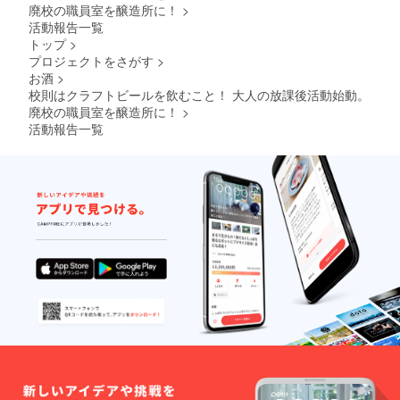
程/煮沸
50mm×
援いた
廃校の職員室を醸造所に！
>
工程/
80mm/
だいた
活動報告一覧
ホップ
40mmx
方限定
トップ
>
投入/
87mm
で、第1
プロジェクトをさがす
>
ワール
AFTER
期生の
プール/
SCHOO
学生証
お酒
>
発酵タ
L
をお送
校則はクラフトビールを飲むこと！ 大人の放課後活動始動。
ンクへ
BREWE
りいた
廃校の職員室を醸造所に！
>
移送/酵
RYのス
しま
活動報告一覧
母投
テッ
す。 ・
入 作
カーを
オリジ
業中に
２種類
ナルス
待ち時
お送り
テッ
間もあ
しま
カー 商
る為、
す。 。
品サイ
簡単な
※20歳未
ズ：
講座や
満の者
50mm×
タップ
による
80mm/
ルーム
飲酒は
40mmx
のビー
法令で
87mm
ルを飲
禁止さ
AFTER
み比べ
れてい
SCHOO
をして
ます。
L
頂きま
20歳未
BREWE
す。 記
満の方
RYのス
念Tシャ
はこの
テッ
ツにつ
リター
カーを
いて ・
ンを選
２種類