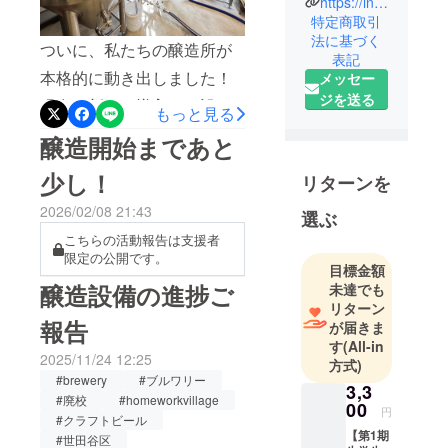
https://instagram.com/afterschoolbrewery
施
特定商取引
設"home/wor
法に基づく
ついに、私たちの醸造所が
表記
k village "。
本格的に動き出しました！
メッセー
2025年秋、
ジを送る
現在は新しく導入した設備
その一角に
もっと見る
「大人の放
と向き合い、一つひとつの
醸造開始まであと
課後活動」
クセを掴んだり、課題を見
をテーマに
少し！
リターンを
つけては解決したり……ま
した、地域
2026/02/08 21:43
密着型のク
さに「放課後の試行錯誤」
選ぶ
ラフトビー
こちらの活動報告は支援者
の真っ最中です。記念すべ
ル醸造所を
限定の公開です。
目標金額
き初バッチ（第1号）のスタ
開業いたし
醸造設備の進捗ご
未達でも
イルは、イギリス伝統の
リターン
報告
が届きま
「Best Bitter」。今回はただ
す
(All-in
造るだけでなく、実験的な
2025/11/24 12:25
方式)
#brewery
#ブルワリー
アプローチを取り入れまし
3,3
#廃校
#homeworkvillage
00
た。 ベースとなる麦汁を2
円
#クラフトビール
【第1期
つの発酵タンクに半分ずつ
#世田谷区