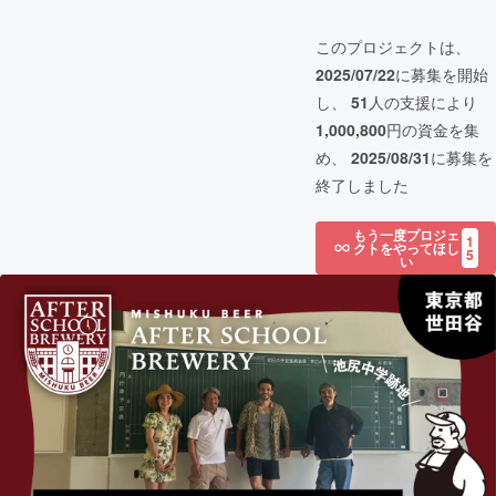
このプロジェクトは、
2025/07/22
に募集を開始
し、
51
人の支援により
1,000,800
円の資金を集
め、
2025/08/31
に募集を
終了しました
もう一度プロジェ
1
クトをやってほし
5
い