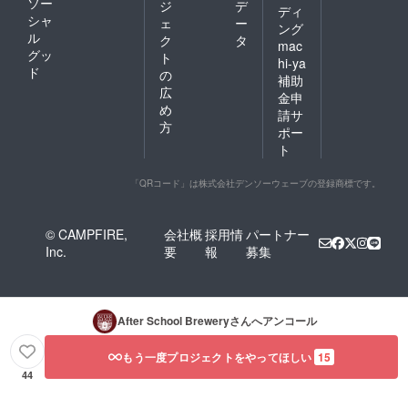
ソー
ジ
デ
ディ
シャ
ェ
ー
ング
ル
ク
タ
mac
グッ
ト
hi-ya
ド
の
補助
広
金申
め
請サ
方
ポー
ト
「QRコード」は株式会社デンソーウェーブの登録商標です。
© CAMPFIRE,
会社概
採用情
パートナー
Inc.
要
報
募集
After School Brewery
さんへアンコール
もう一度プロジェクトをやってほしい
15
44