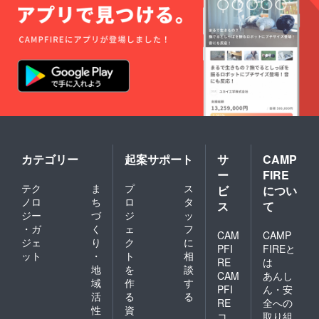
サイズ
択でき
お送り
展開：
ませ
しま
S, M, L
ん。
す。
・カ
※20歳未
ラー展
満の者
開：ホ
による
ワイト
飲酒は
または
法令で
ネイ
禁止さ
ビー ※
れてい
ご希望
ます。
のサイ
20歳未
ズ、カ
満の方
ラーを
はこの
カテゴリー
起案サポート
サ
CAMP
お選び
リター
くださ
ー
FIRE
ンを選
い。 ※
択でき
テク
ま
プ
ス
ビ
につい
実際に
ませ
ノロ
ち
ロ
タ
ス
て
お届け
ん。
ジー
づ
ジ
ッ
するリ
・ガ
く
ェ
フ
ターン
CAM
CAMP
とデザ
ジェ
り
ク
に
PFI
FIREと
インが
ット
・
ト
相
RE
は
異なる
地
を
談
CAM
あんし
場合が
域
作
す
ありま
PFI
ん・安
活
る
る
すの
RE
全への
性
資
で、あ
コ
取り組