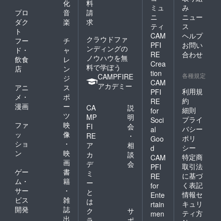
らかじ
化
料
ミュ
み
めご了
プロ
音
請
ニ
ニュー
承くだ
ダク
楽
求
さい。
ティ
ス
ト
・第1期
CAM
ヘルプ
クラウドファ
フー
チ
生 学生
PFI
お問い
ンディングの
証 クラ
ド・
ャ
RE
合わせ
ファン
ノウハウを無
飲食
レ
Crea
でご支
料で学ぼう
店
ン
援いた
tion
各種規定
CAMPFIRE
ジ
だいた
CAM
アカデミー
アニ
ス
方限定
利用規
PFI
で、第1
メ・
ポ
約
RE
期生の
漫画
ー
CA
説
細則
for
学生証
ツ
MP
明
プライ
Soci
をお送
ファ
映
FI
会
りいた
バシー
al
ッ
像
RE
・
しま
ポリ
Goo
ショ
・
す。 ・
ア
相
シー
d
オリジ
ン
映
カ
談
特定商
CAM
ナルス
画
デ
会
取引法
PFI
テッ
ゲー
書
ミ
カー 商
に基づ
RE
ム・
籍
ー
品サイ
く表記
for
サー
・
ズ：
と
情報セ
Ente
50mm×
ビス
雑
は
キュリ
rtain
80mm/
開発
誌
ク
サ
ティ方
men
40mmx
出
ラ
ポ