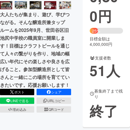
0
円
まちづくり・地域活性化
大人たちが集まり、遊び、学びつ
ながる。そんな醸造所兼タップ
CAMPFIRE for Social Good
CAMPFIRE Creation
ルームを2025年9月、世田谷区旧
25%
CAMPFIREふるさと納税
machi-ya
コミュニティ
池尻中学校の職員室に開業しま
目標金額は
4,000,000円
す！目標はクラフトビールを通じ
て人々の繋がりを作り、地域の幅
支援者数
広い年代にその楽しさや良さを広
51
人
げること。参加型醸造所として皆
さんと一緒にこの場所を育ててい
きたいです。応援お願いします！
募集終了まで残
ポスト
シェア
り
LINEで送る
URLコピー
終了
埋め込み
QRコード