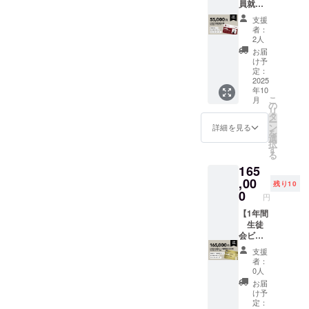
員就任
オリジ
と交換
87mm
お送り
★Beesl
権
ナルス
できる
AFTER
しま
支援
owさん
ビール
テッ
優先取
SCHOO
者：
す。
のご紹
10%Off
カー
得チ
2人
L
介★
】 1年
パー
ケット
BREWE
お届
Beeslo
間
ティー
をお送
け予
RYのス
w（ビー
タップ
につい
定：
りさせ
テッ
ス
ルーム
2025
て ・日
て頂き
カーを
ロー）
年10
のクラ
時：
ます。
２種類
は、“B
こ
月
フト
2025年
の
有効期
お送り
ees as
リ
ビー
9月初旬
タ
限内に
しま
a
ー
ル 平
頃の平
ン
チケッ
詳細を見る
す。
Service
を
日限定
日
選
ト使用
” をテー
択
10% off
17:00-
す
の行使
マに、
る
＋第1期
22:00の
をして
ミツバ
165
生学生
開催
頂くこ
チから
証＋オ
,00
（日程
とで発
残り10
の学び
リジナ
は決ま
0
送させ
円
を社会
ルス
りまし
て頂き
に実装
テッ
【1年間
たらご
ます。
する活
カー
生徒
報告し
チケッ
動を
※平日の
会ビー
ます）
トに記
行って
営業時
ル副委
・場
載の
支援
いま
間内限
員長就
所：東
メール
者：
す。 都
定で
任権】
京都世
でやり
0人
市養蜂
タップ
1年間
田谷区
取りを
お届
を軸
ルーム
平日限
池尻2-
させて
け予
に、企
のクラ
定 パイ
4-5
定：
頂きま
業向け