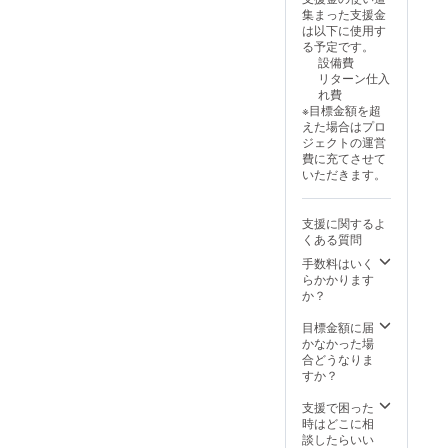
す。 ・
お送り
ざいま
長とし
テッ
集まった支援金
検討し
場所：
しま
す。 ※
て品位
カー 商
は以下に使用す
ていく
東京都
す。
他の方
のある
品サイ
る予定です。
予定で
世田谷
※20歳未
と回し
飲み方
ズ：
設備費
す。 ・
区池尻
満の者
飲み
でお願
50mm×
リターン仕入
オリジ
2-4-5
による
や、権
い致し
80mm/
れ費
ナルス
home/w
飲酒は
利の譲
ます。
40mmx
※目標金額を超
テッ
ork
法令で
渡は出
泥酔
87mm
えた場合はプロ
カー 商
village
禁止さ
来ませ
され周
AFTER
ジェクトの運営
品サイ
110 ・
れてい
ん。必
りのお
SCHOO
費に充てさせて
ズ：
支援者
ます。
ず本人
客様の
L
いただきます。
50mm×
様の交
20歳未
のご飲
ご迷惑
BREWE
80mm/
通費や
満の方
酒に限
となる
RYのス
40mmx
滞在
はこの
らさせ
場合
テッ
支援に関するよ
87mm
費：支
リター
て頂き
は、ご
カーを
くある質問
AFTER
援者様
ンを選
ます。
退任頂
２種類
SCHOO
の交通
択でき
※ 缶や
く場合
手数料はいく
お送り
L
費や滞
ませ
グラウ
もござ
らかかります
しま
BREWE
在費は
ん。
ラーに
いま
か？
す。
RYのス
各自で
詰めて
す。 ※
※20歳未
テッ
ご負担
お持ち
他の方
目標金額に届
満の者
カーを
くださ
帰りは
と回し
かなかった場
による
２種類
い。 ・
割引対
飲み
合どうなりま
飲酒は
お送り
支援者
象外と
や、権
すか？
法令で
しま
様との
なりま
利の譲
禁止さ
す。
連絡方
す。 ※
渡は出
支援で困った
れてい
法：詳
ご退任
来ませ
時はどこに相
ます。
細は
の場合
ん。必
談したらいい
20歳未