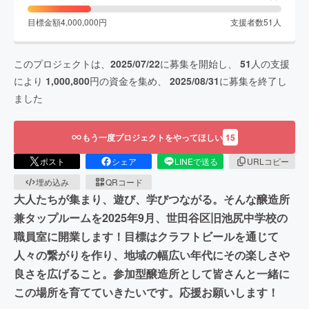
目標金額
4,000,000
円
支援者数
51
人
このプロジェクトは、
2025/07/22
に募集を開始し、
51
人の支援
により
1,000,800
円の資金を集め、
2025/08/31
に募集を終了し
ました
もう一度プロジェクトをやってほしい
15
ポスト
シェア
LINEで送る
URLコピー
埋め込み
QRコード
大人たちが集まり、遊び、学びつながる。そんな醸造所
兼タップルームを2025年9月、世田谷区旧池尻中学校の
職員室に開業します！目標はクラフトビールを通じて
人々の繋がりを作り、地域の幅広い年代にその楽しさや
良さを広げること。参加型醸造所として皆さんと一緒に
この場所を育てていきたいです。応援お願いします！