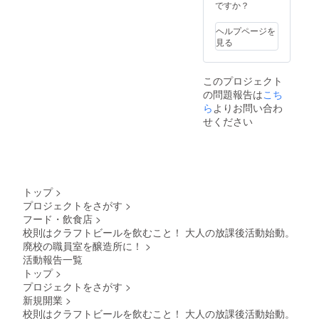
メール
でもご
ず本人
ですか？
満の方
で連絡
返金は
のご飲
はこの
しま
致せま
酒に限
リター
ヘルプページを
す。 内
せんの
らさせ
ンを選
見る
容：1日
でご了
て頂き
択でき
ビール
承くだ
ます。
ませ
の仕込
さい。
※ 缶や
ん。
このプロジェクト
みを一
・第1期
グラウ
の問題報告は
緒に致
こち
生 学生
ラーに
しま
証 クラ
詰めて
ら
よりお問い合わ
す。 開
ファン
持ち帰
せください
始時間
でご支
りはで
は生産
援いた
きませ
スケ
だいた
ん。 ※
ジュー
方限定
ご退任
ルでご
で、第1
の場合
相談と
期生の
でもご
トップ
>
なりま
学生証
返金は
プロジェクトをさがす
>
す。約
をお送
致せま
フード・飲食店
>
10時間
りいた
せんの
のコー
校則はクラフトビールを飲むこと！ 大人の放課後活動始動。
しま
でご了
スで
す。 ・
承くだ
廃校の職員室を醸造所に！
>
す。 一
オリジ
さい。
活動報告一覧
連の流
ナルス
・第1期
トップ
>
れを体
テッ
生 学生
プロジェクトをさがす
>
験しま
カー 商
証 クラ
す。
新規開業
>
品サイ
ファン
糖化工
ズ：
でご支
校則はクラフトビールを飲むこと！ 大人の放課後活動始動。