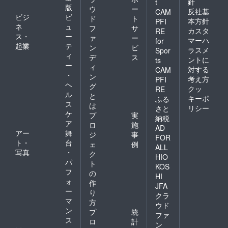
針
87mm
t
版
ウ
ー
AFTER
反社基
CAM
ビジ
ビ
SCHOO
ド
ト
本方針
PFI
L
ネ
ュ
フ
サ
カスタ
RE
BREWE
ス・
ー
ァ
ー
マーハ
for
RYのス
起業
テ
ン
ビ
ラスメ
Spor
テッ
ィ
デ
ス
カーを
ントに
ts
ー
ィ
２種類
対する
CAM
・
お送り
ン
考え方
PFI
しま
ヘ
グ
クッ
RE
す。
ル
と
キーポ
ふる
※20歳未
ス
は
満の者
リシー
さと
ケ
プ
実
による
納税
ア
飲酒は
ロ
施
AD
法令で
アー
舞
ジ
事
FOR
禁止さ
ト・
台
ェ
例
ALL
れてい
写真
・
ク
ます。
HIO
パ
ト
20歳未
KOS
フ
満の方
の
HI
はこの
ォ
作
JFA
リター
ー
り
クラ
ンを選
マ
方
ウド
択でき
ン
プ
統
ませ
ファ
ス
ロ
計
ん。
ン