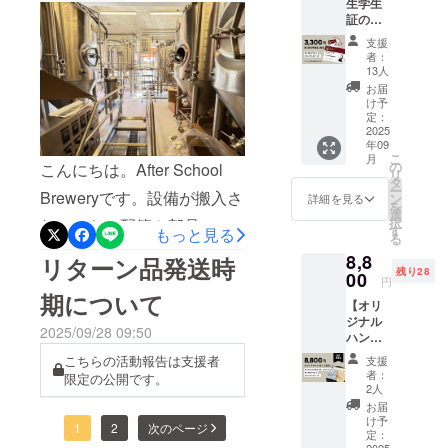
生学生
分け、異なるメーカーの酵
証の発
行で応
支援
母を投入。酵母の比較実
援】第
者：
１期学
13人
験： ① Lallemand社：
生証＋
お届
オリジ
Windsor酵母 ② WHC社：
け予
ナルス
定：
Old English酵母同じビアス
テッ
2025
年09
カー ・
こ
タイル、同じ麦汁でも、酵
月
第１期
の
こんにちは。After School
リ
生学生
タ
母の違いで味や香りにどん
ー
証 ク
Breweryです。設備が搬入さ
ン
詳細を見る
を
ラファ
選
な変化が生まれるのか？私
択
れてから、配管や部品の組
ンでご
す
もっと見る
る
たちも今からワクワクして
支援い
み立てをパズルのように探
8,8
ただい
リターン品発送時
います！3月中は、まずは設
残り28
た方限
00
しながら組み上げをしてい
円
定で、
期について
備をフル稼働させながら、
【オリ
第1期生
ます。ただ１箇所、煮沸釜
ジナル
の学生
さまざまな課題を洗い出す
2025/09/28 09:50
と糖化釜の蒸気が通る配管
ハンカ
証をお
チ 2枚
「ブラッシュアップ期間」
送りい
こちらの活動報告は支援者
支援
の接続があと１cm合わ
セット
たしま
者：
限定の公開です。
として活動しています。こ
で応
す。 ・
2人
ず・・他の配管がされてい
援】 H
オリジ
お届
の初バッチがタップに繋が
Tokyo
ナルス
る中で煮沸釜を押して位置
け予
1
2
次のページ
三宿店
テッ
定：
るのは、3月末頃を予定して
2025