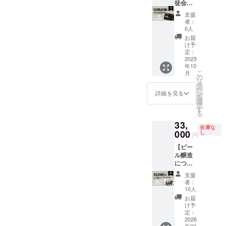
87mm
なりま
１杯パ
50%OF
徒会会
ご利用
品サイ
はじ
AFTER
す。 ・
イント
Fでご提
長就任
いただ
ズ：
支援
まって
SCHOO
第1期生
ご提供
供 当店
権】 1
けま
50mm×
者：
いま
L
学生証
の権利
タップ
年間い
す。）
80mm/
0人
す。 現
BREWE
クラ
です。
ルーム
つでも
・記念T
40mmx
お届
在、
RYのス
ファン
※1日に
のクラ
クラフ
シャツ1
87mm
け予
ファー
テッ
でご支
１回の
フト
トビー
枚ご提
定：
AFTER
ムや養
カーを
援いた
ご利用
ビール
ル飲み
2025
供 サ
SCHOO
蜂の活
年10
２種類
だいた
対象と
を営業
放題＋
イズ展
L
動に関
こ
月
お送り
方限定
なりま
日時間
第１期
開：S,
の
BREWE
わるメ
リ
しま
で、第1
す。 ※
内で表
学生証
M, L カ
タ
RYのス
ンバー
ー
す。
期生の
生徒会
示価格
＋オリ
ラー展
ン
テッ
詳細を見る
を募集
を
※20歳未
学生証
ビール
の
ジナル
開：ホ
選
カーを
してい
択
満の者
をお送
委員長
50%Off
ステッ
ワイト
す
２種類
ます。
る
による
りいた
カード
でお飲
カー ・
または
お送り
是非お
33,
飲酒は
しま
もしく
み頂け
1年間
ネイ
しま
在庫な
気軽に
法令で
す。 ・
はデジ
ます。
いつで
000
ビー ※
し
す。 ※
円
お声掛
禁止さ
オリジ
タル
（有効
もクラ
ご希望
ご利用
けくだ
【ビー
れてい
ナルス
カード
期限
フト
のサイ
方法：
さい。
ル醸造
ます。
テッ
でのご
2025年
ビール
ズ、カ
権利チ
Instagr
につい
20歳未
カー 商
提供に
10月1日
飲み放
ラーを
ケット
amアカ
て学べ
満の方
品サイ
なりま
より
題でご
お選び
は当店
支援
ウント
る特待
はこの
ズ：
す。 ・
2026年
提供 当
くださ
舗での
者：
https://
生権】
リター
50mm×
第1期生
9月30
店のTap
い。 ※
10人
お買い
www.in
クラフ
ンを選
80mm/
学生証
日） ※
より提
実際に
物の際
お届
stagra
トビー
択でき
40mmx
クラ
生徒会
供する
お届け
け予
にご利
m.com/
ルづく
ませ
87mm
ファン
副会長
クラフ
定：
するリ
用いた
beeslo
りが学
2026
ん。
AFTER
でご支
の副会
トビー
ターン
だけま
w.jp?
年02