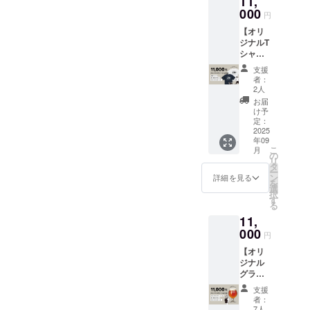
11,
で、是非お立ち寄りくださ
ような
ラボ
000
かがり
円
い！引き続きよろしくお願
レー
縫いが
【オリ
ショ
特徴の
いします。
ジナルT
ン 屋
千鳥縫
シャツ
上養蜂
製で作
でお応
園の蜂
られて
支援
援】 記
蜜 1瓶
いま
者：
念Tシャ
100g ▼
す。
2人
ツご提
はちみ
https://
お届
供＋第1
つにつ
htokyo.
け予
期生学
いて 品
定：
com/
生証＋
2025
名：は
ハンカ
年09
オリジ
ちみつ
チにつ
こ
月
ナルス
原材料
の
いて ・
リ
テッ
名：国
タ
商品サ
ー
カー T
産はち
ン
イズ：
詳細を見る
を
シャツ
みつ (三
選
45cm×
択
につい
宿産）
す
45cm
る
て ・サ
内容
・ハン
11,
イズ展
量：
カチの
開：S,
000
100g 賞
柄は選
円
M, L ・
味期
ぶこと
【オリ
カラー
限：
ができ
ジナル
展開：
2028.7.
ませ
グラス
ホワイ
30 保存
ん。お
で応
トまた
方法：
任せに
支援
援】 オ
はネイ
直射日
なりま
者：
リジナ
ビー
光を避
7人