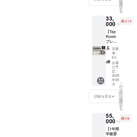
87mm
を
ビール
らかじ
選
援いた
食塩相
AFTER
択
を6本を
めご了
す
だいた
当量 0g
SCHOO
る
優先的
承くだ
方限定
/(推定
L
33,
に引き
さい。
で、第1
値) ※原
BREWE
残り14
換えが
000
・第1期
期生の
材料及
円
RYのス
出来る
生 学生
学生証
び添加
テッ
【Tap
権利チ
証 クラ
をお送
物等の
カーを
Room
ケット
ファン
りいた
食品表
２種類
プレ
＋記念T
でご支
しま
示はお
お送り
オープ
シャツ
援いた
す。 ・
届け商
支援
しま
ンパー
＋第1期
だいた
オリジ
者：
品のラ
す。
ティ招
生学生
方限定
6人
ナルス
ベルに
待】 プ
証＋オ
で、第1
テッ
お届
表記さ
レオー
リジナ
期生の
け予
カー 商
れま
プン記
ルス
定：
学生証
品サイ
す。商
念パー
2025
テッ
をお送
ズ：
品開封
年09
ティへ
カーを
りいた
50mm×
前には
こ
月
ご招待
お送り
の
しま
80mm/
必ずお
リ
いたし
しま
タ
す。 ・
40mmx
届けの
ー
ます。
す。 ・
ン
オリジ
詳細を見る
87mm
リター
を
当日
優先権
選
ナルス
AFTER
ンに貼
択
ビール
チケッ
す
テッ
SCHOO
付され
る
飲み放
ト 酒類
カー 商
L
たラベ
55,
題＋記
製造免
品サイ
BREWE
ルや注
残り8
念Tシャ
000
許取得
ズ：
RYのス
円
意書き
ツ＋第1
後の醸
50mm×
テッ
をご確
【1年間
期生学
造ビー
80mm/
カーを
認くだ
学級委
生証＋
ルを6本
40mmx
２種類
さい。