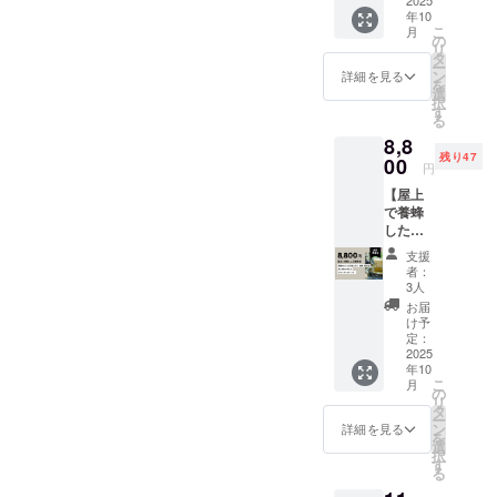
を合わせて繋げられる
ビー
カー 商
年10
ル柄の
います！ 私たちの最初の一
品サイ
か・・・という力仕事が
こ
月
刺繍入
ズ：
の
リ
歩となるビール、ぜひ楽し
りコラ
50mm×
タ
待っています・・・力士
ー
ボレー
80mm/
ン
詳細を見る
みにしていてください。
を
ション
40mmx
じゃないとびくともしな
選
択
ハンカ
87mm
す
る
い・・さあ悩みどころで
チ 2枚
AFTER
8,8
セット
SCHOO
す。そんな中で、今週は醸
残り47
＋第１
00
L
円
期学生
BREWE
造設備でお湯作りや煮沸を
【屋上
証＋オ
RYのス
で養蜂
リジナ
テッ
するボイラーが搬入されま
した三
ルス
カーを
宿蜂蜜
す。また12月初旬には国税
テッ
２種類
支援
で応
カー ハ
お送り
者：
庁の立会い審査を調整中
援】 三
ンカチ
しま
3人
宿蜂蜜
専門
す。
お届
で、それまでにはなんとか
＋第１
店 H
け予
期生学
TOKYO
定：
形にしておきたいところで
生証＋
2025
のハン
年10
オリジ
奮闘しています。稼働まで
カチは
こ
月
ナルス
基本的
の
リ
もう少しです。 After
テッ
に、日
タ
ー
カー ・
本製に
ン
詳細を見る
School Breweryでは、Tap
を
養蜂
こだわ
選
択
Beeslo
り、手
す
Roomは営業しておりますの
る
wさんと
縫いの
三宿コ