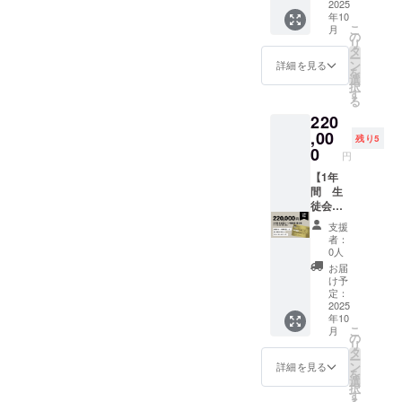
フト
ント1杯
2025
home/w
す。 ・
の環境
年10
ビール
ご提供/
ork
記念T
ソ
こ
月
を表示
日＋第
village
の
シャツ1
リュー
リ
価格の
１期生
110 ・
タ
枚プレ
ション
ー
10%割
学生証
支援者
ン
ゼン
詳細を見る
の提供
を
引でお
＋オリ
様の交
選
ト サ
に加
択
飲み頂
ジナル
通費や
す
イズ展
え、研
る
けま
ステッ
滞在
開：S,
究者や
220
す。
カー ・
費：支
M, L カ
アー
第三者
1年間
,00
援者様
ラー展
残り5
ティス
への譲
平日限
の交通
0
開：ホ
円
トとの
渡及び
定 営業
費や滞
ワイト
創造的
貸与は
日
【1年
在費は
または
な連
できま
11:00-
間 生
各自で
ネイ
携、行
せん。
22:00
徒会
ご負担
ビー ※
政との
本人の
Tap
ビール
くださ
ご希望
支援
協働、
飲酒の
room
委員長
い。 ・
のサイ
者：
生物多
み対象
パイン
就任
支援者
ズ、カ
0人
様性と
とさせ
ト1杯ご
権】 1
様との
ラーを
お届
経済を
て頂き
提供/
年間い
連絡方
お選び
け予
つなぐ
ます。
日
つでも
法：詳
定：
くださ
シンポ
※ 学級
（有効
パイン
2025
細は
い。 ※
ジウム
年10
委員
期間
ト1杯/
メール
実際に
の開催
こ
月
カード
2025年
日提供
で連絡
の
お届け
など、
リ
もしく
10月1日
＋第１
しま
タ
するリ
領域を
ー
はデジ
より
期学生
す。 ※
ン
ターン
詳細を見る
横断し
を
タル
2026年
証＋オ
ご都合
選
とデザ
た取り
択
カード
9月30
リジナ
が悪く
す
インが
組みを