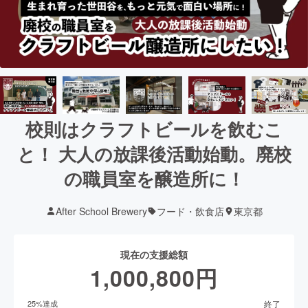
校則はクラフトビールを飲むこ
と！ 大人の放課後活動始動。廃校
の職員室を醸造所に！
After School Brewery
フード・飲食店
東京都
現在の支援総額
1,000,800
円
終了
25
%達成