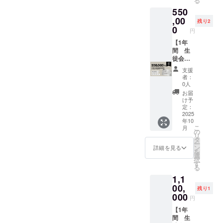
る
でのご
日） ※
ルス
出席が
異なる
展開し
550
提供に
店舗営
テッ
出来な
場合が
ていま
なりま
業日に
カー ・
,00
い場合
ありま
残り2
す。 6
す。 ・
限りま
1年間
は、Tap
0
すの
円
月から
第1期生
す。ご
いつで
Room
で、あ
は、
学生証
来店日
も 営業
【1年
で平日
らかじ
HOME/
クラ
につき
日
間 生
17時以
めご了
WORK
ファン
１杯パ
11:00-
徒会副
降の当
承くだ
VILLAG
でご支
イント
22:00
会長就
日限定
さい。
支援
EのART
援いた
ご提供
Tap
任権】
パイン
・第1期
者：
FARM
だいた
の権利
room パ
1年間い
ト2杯分
生 学生
0人
IKEJIRI
方限定
です。
イント1
つでも
チケッ
証 クラ
お届
にて養
で、第1
※1日１
杯ご提
クラフ
ト＋記
ファン
け予
蜂をス
期生の
回のご
供/日
トビー
念Tシャ
定：
でご支
ター
学生証
利用対
（有効
ル
2025
ツをお
援いた
ト。現
年10
をお送
象にな
期間
50％OF
送りい
だいた
地では
こ
月
りいた
りま
2025年
F＋第１
たしま
の
方限定
ビール
リ
しま
す。 ※
10月1日
期学生
す。
タ
で、第1
の原料
ー
す。 ・
生徒会
より
証＋オ
（チ
ン
期生の
詳細を見る
である
を
オリジ
ビール
2026年
リジナ
ケット
選
学生証
ホップ
択
ナルス
副委員
9月30
ルス
利用の
す
をお送
の栽培
る
テッ
長カー
日） ※
テッ
有効期
りいた
も行わ
1,1
カー 商
ドもし
店舗営
カー ・
限は
しま
れてお
品サイ
くはデ
業日に
1年間
00,
2025年
す。 ・
残り1
り、ミ
ズ：
ジタル
限りま
いつで
12月31
000
オリジ
円
ツバチ
50mm×
カード
す、ご
もクラ
日まで
ナルス
ととも
80mm/
でのご
来店日
フト
【1年
の営業
テッ
に育む
40mmx
提供に
につき
ビール
間 生
日内で
カー 商
循環が