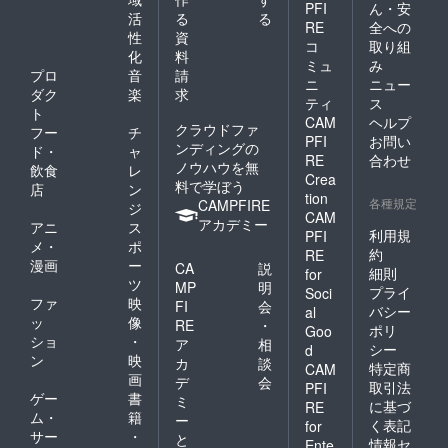
PFI
ん・安
活
る
る
RE
全への
性
資
コ
取り組
化
料
ミュ
み
プロ
音
請
ニ
ニュー
ダク
楽
求
ティ
ス
ト
CAM
ヘルプ
クラウドファ
フー
チ
PFI
お問い
ンディングの
ド・
ャ
RE
合わせ
ノウハウを無
飲食
レ
Crea
料で学ぼう
店
ン
tion
各種規定
CAMPFIRE
ジ
CAM
アカデミー
アニ
ス
利用規
PFI
メ・
ポ
約
RE
漫画
ー
CA
説
細則
for
ツ
MP
明
プライ
Soci
ファ
映
FI
会
バシー
al
ッ
像
RE
・
ポリ
Goo
ショ
・
ア
相
シー
d
ン
映
カ
談
特定商
CAM
画
デ
会
取引法
PFI
ゲー
書
ミ
に基づ
RE
ム・
籍
ー
く表記
for
サー
・
と
情報セ
Ente