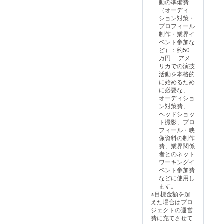
動の準備費
（オーディ
ション対策・
プロフィール
制作・業界イ
ベント参加な
ど）：約50
万円 アメ
リカでの演技
活動を本格的
に始めるため
に必要な、
オーディショ
ン対策費、
ヘッドショッ
ト撮影、プロ
フィール・映
像資料の制作
費、業界関係
者とのネット
ワーキングイ
ベント参加費
などに使用し
ます。
※目標金額を超
えた場合はプロ
ジェクトの運営
費に充てさせて