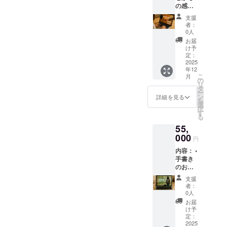
の感謝
の気持
支援
ちを込
者：
めたお
0人
礼の手
お届
紙 • 活
け予
動に関
定：
する簡
2025
年12
単な進
こ
月
捗報告 •
の
リ
あなた
タ
ー
の支援
ン
詳細を見る
を
がどれ
選
択
ほど大
す
る
切か、
55,
どれほ
ど感謝
000
円
してい
内容： •
るかを
手書き
お伝え
のお礼
します
の手紙 •
形式：
支援
活動の
A4白紙
者：
進捗報
の手紙
0人
告とご
（郵
お届
支援へ
送）
け予
の感謝
定：
の気持
2025