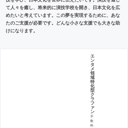
て人々を癒し、将来的に演技学校を開き、日本文化を広
めたいと考えています。この夢を実現するために、あな
たのご支援が必要です。どんな小さな支援でも大きな助
けになります。
エ
ン
タ
メ
領
域
特
化
型
ク
ラ
フ
ァ
ン
手
数
料