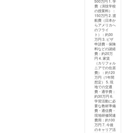
500万円 1. 学
式： A4
費（演技学校
白紙の
の授業料）：
手紙
150万円 2. 渡
（郵
航費（日本か
送）
らアメリカへ
のフライ
ト）：約30
万円 3. ビザ
申請費・保険
料などの諸経
費：約20万
円 4. 家賃
（カリフォル
ニアでの住居
費）：約120
万円（1年間
想定） 5. 現
地での交通
費・通学費：
約30万円 6.
学習活動に必
要な教材準備
費・通信費・
現地研修関連
費用：約100
万円 7. 今後
のキャリア活