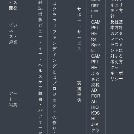
ビス
雑
は
キュリ
rtain
開発
誌
ク
サ
ティ方
men
出
ラ
ポ
針
t
版
ウ
ー
反社基
CAM
ビジ
ビ
ド
ト
本方針
PFI
ネ
ュ
フ
サ
カスタ
RE
ス・
ー
ァ
ー
マーハ
for
起業
テ
ン
ビ
ラスメ
Spor
ィ
デ
ス
ントに
ts
ー
ィ
対する
CAM
・
ン
考え方
PFI
ヘ
グ
クッ
RE
ル
と
キーポ
ふる
ス
は
リシー
さと
ケ
プ
実
納税
ア
ロ
施
AD
アー
舞
ジ
事
FOR
ト・
台
ェ
例
ALL
写真
・
ク
HIO
パ
ト
KOS
フ
の
HI
ォ
作
JFA
ー
り
クラ
マ
方