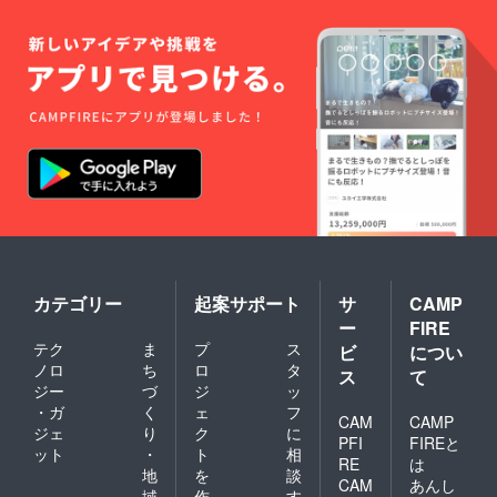
カテゴリー
起案サポート
サ
CAMP
ー
FIRE
テク
ま
プ
ス
ビ
につい
ノロ
ち
ロ
タ
ス
て
ジー
づ
ジ
ッ
・ガ
く
ェ
フ
CAM
CAMP
ジェ
り
ク
に
PFI
FIREと
ット
・
ト
相
RE
は
地
を
談
CAM
あんし
域
作
す