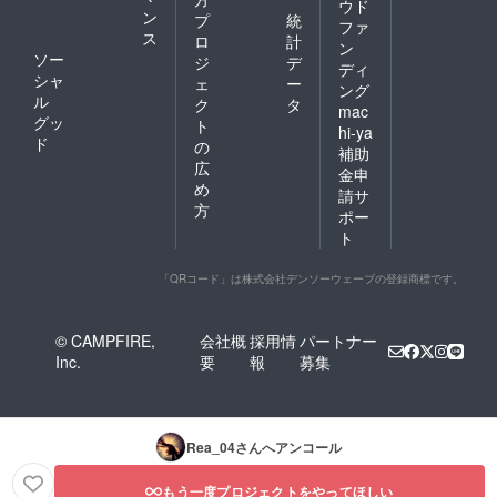
ウド
ン
プ
統
ファ
ス
ロ
計
ン
ソー
ジ
デ
ディ
シャ
ェ
ー
ング
ル
ク
タ
mac
グッ
ト
hi-ya
ド
の
補助
広
金申
め
請サ
方
ポー
ト
「QRコード」は株式会社デンソーウェーブの登録商標です。
© CAMPFIRE,
会社概
採用情
パートナー
Inc.
要
報
募集
Rea_04
さんへアンコール
もう一度プロジェクトをやってほしい