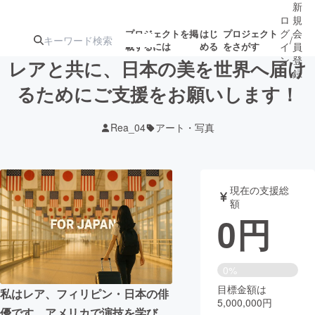
新
ロ
規
グ
会
プロジェクトを掲
はじ
プロジェクト
/
載するには
める
をさがす
イ
員
ン
登
レアと共に、日本の美を世界へ届け
録
るためにご支援をお願いします！
人気のプロ
注目のリ
注目の新着プロ
募集終了が近いプ
もうすぐ公開
Rea_04
アート・写真
ジェクト
ターン
ジェクト
ロジェクト
されます
アート・写真
音楽
現在の支援総
額
0
円
テクノロジー・ガジェット
ゲーム・サ
映像・映画
書籍・雑誌
0%
目標金額は
私はレア、フィリピン・日本の俳
5,000,000円
ビジネス・起業
チャレンジ
優です。アメリカで演技を学び、