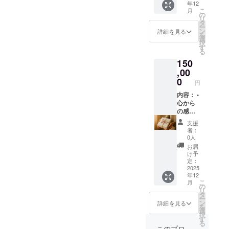
年12
ち • あ
こ
月
なたの
の
リ
支援が
タ
ー
どれほ
ン
詳細を見る
を
ど大切
選
択
か、ど
す
る
れほど
150
感謝し
ている
,00
かをお
0
円
伝えし
ます 形
内容： •
式： A4
心から
白紙の
の感謝
手紙
の気持
支援
（郵
ちを込
者：
送）
めた手
0人
書きの
お届
お礼の
け予
手紙 •
定：
活動の
2025
年12
舞台裏
こ
月
や進捗
の
リ
を伝え
タ
ー
る特別
ン
詳細を見る
を
なアッ
選
択
プデー
す
る
ト（手
このプロ