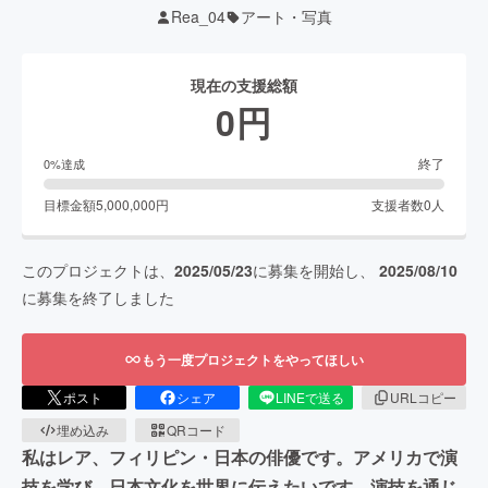
Rea_04
アート・写真
現在の支援総額
0
円
終了
0
%達成
目標金額
5,000,000
円
支援者数
0
人
このプロジェクトは、
2025/05/23
に募集を開始し、
2025/08/10
に募集を終了しました
もう一度プロジェクトをやってほしい
ポスト
シェア
LINEで送る
URLコピー
埋め込み
QRコード
私はレア、フィリピン・日本の俳優です。アメリカで演
技を学び、日本文化を世界に伝えたいです。演技を通じ