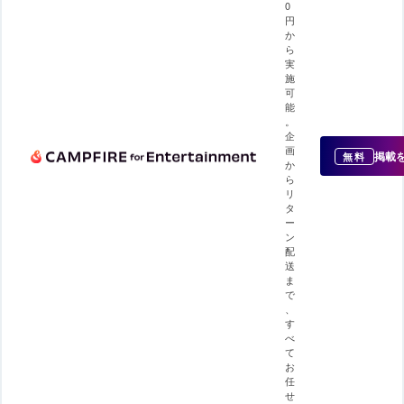
0
円
か
ら
実
施
可
能
。
企
画
掲載
無料
か
ら
リ
タ
ー
ン
配
送
ま
で
、
す
べ
て
お
任
せ