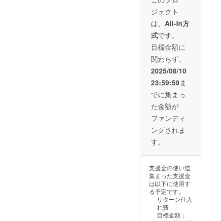
紙形
ジェクト
式） •
あなた
は、
All-In方
の支援
式
です。
がどれ
ほど大
目標金額に
切か、
関わらず、
どれほ
ど感謝
2025/08/10
してい
23:59:59
ま
るかを
お伝え
でに集まっ
します •
た金額が
あなた
の支援
ファンディ
が私の
ングされま
未来に
どう活
す。
かされ
ていく
かを共
支援金の使い道
有し、
集まった支援金
今後の
は以下に使用す
活動へ
る予定です。
の影響
リターン仕入
をお伝
れ費
えしま
目標金額：
す 形