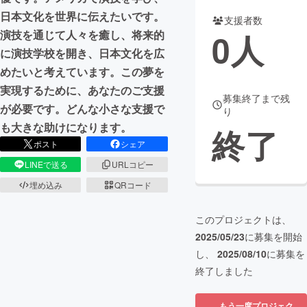
日本文化を世界に伝えたいです。
支援者数
まちづくり・地域活性化
0
人
演技を通じて人々を癒し、将来的
に演技学校を開き、日本文化を広
CAMPFIRE for Social Good
CAMPFIRE Creation
めたいと考えています。この夢を
CAMPFIREふるさと納税
machi-ya
コミュニティ
実現するために、あなたのご支援
募集終了まで残
が必要です。どんな小さな支援で
り
も大きな助けになります。
終了
ポスト
シェア
LINEで送る
URLコピー
埋め込み
QRコード
このプロジェクトは、
2025/05/23
に募集を開始
し、
2025/08/10
に募集を
終了しました
もう一度プロジェク