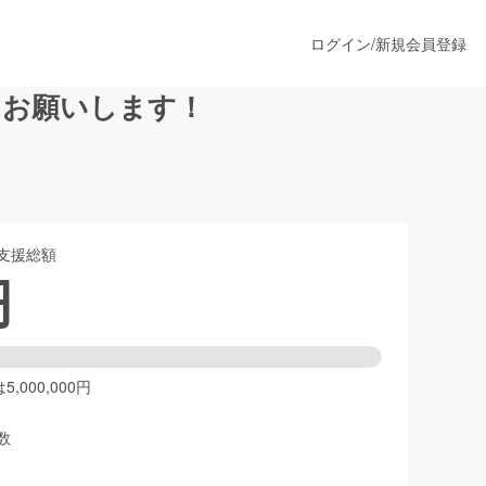
ログイン
/
新規会員登録
をお願いします！
うすぐ公開されます
支援総額
プロダクト
円
ファッション
スポーツ
,000,000円
数
ア
ソーシャルグッド
人