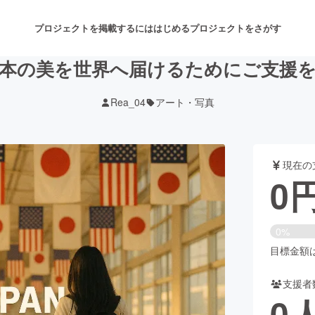
プロジェクトを掲載するには
はじめる
プロジェクトをさがす
本の美を世界へ届けるためにご支援
Rea_04
アート・写真
注目のリターン
注目の新着プロジェクト
募集終了が近いプロジェクト
も
現在の
音楽
舞台・パフォーマンス
0
ゲーム・サービス開発
フード・飲食店
0%
書籍・雑誌出版
アニメ・漫画
目標金額は5
支援者
チャレンジ
ビューティー・ヘルスケ
0