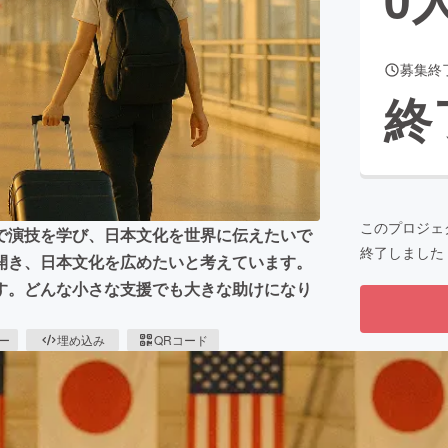
募集終
CAMPFIRE for Social Good
CAMPFIRE Creation
終
CAMPFIREふるさと納税
machi-ya
コミュニティ
このプロジェ
で演技を学び、日本文化を世界に伝えたいで
終了しました
開き、日本文化を広めたいと考えています。
す。どんな小さな支援でも大きな助けになり
ピー
埋め込み
QRコード