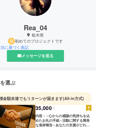
Rea_04
栃木県
初めてのプロジェクトです
引法に基づく表記
メッセージを送る
を選ぶ
標金額未達でもリターンが届きます
(All-in方式)
35,000
円
内容： • 心からの感謝の気持ちを込
めたお礼の手紙 • 活動に関する簡単
な進捗報告 • あなたの支援がどれほ