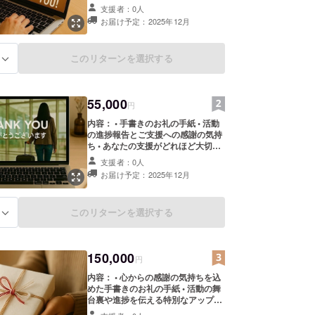
ど大切か、どれほど感謝しているか
支援者：0人
をお伝えします 形式： A4白紙の手
お届け予定：2025年12月
紙（郵送）
このリターンを選択する
る
55,000
円
内容： • 手書きのお礼の手紙 • 活動
の進捗報告とご支援への感謝の気持
ち • あなたの支援がどれほど大切
か、どれほど感謝しているかをお伝
支援者：0人
えします 形式： A4白紙の手紙（郵
お届け予定：2025年12月
送）
このリターンを選択する
る
150,000
円
内容： • 心からの感謝の気持ちを込
めた手書きのお礼の手紙 • 活動の舞
台裏や進捗を伝える特別なアップ
デート（手紙形式） • あなたの支援