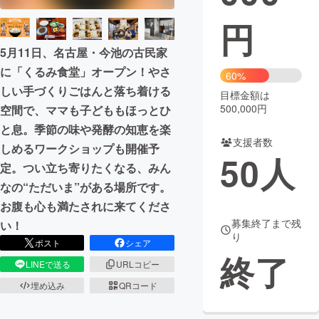
円
まちづくり・地域活性化
5月11日、名古屋・今池の古民家
に「くるみ食堂」オープン！やさ
CAMPFIRE for Social Good
CAMPFIRE Creation
60%
しい手づくりごはんと落ち着ける
CAMPFIREふるさと納税
machi-ya
コミュニティ
目標金額は
500,000円
空間で、ママも子どももほっとひ
と息。季節の味や発酵の知恵を楽
支援者数
しめるワークショップも開催予
50
人
定。つい立ち寄りたくなる、みん
なの“ただいま”がある場所です。
お腹も心も満たされに来てくださ
募集終了まで残
い！
り
ポスト
シェア
終了
LINEで送る
URLコピー
埋め込み
QRコード