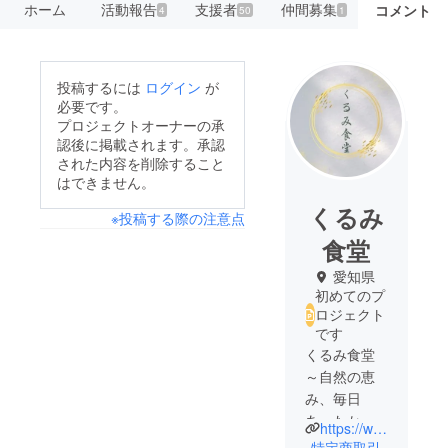
ホーム
活動報告
支援者
仲間募集
コメント
4
50
1
投稿するには
ログイン
が
必要です。
プロジェクトオーナーの承
認後に掲載されます。承認
された内容を削除すること
はできません。
くるみ
※投稿する際の注意点
食堂
愛知県
初めてのプ
ロジェクト
です
くるみ食堂
～自然の恵
み、毎日
あったかご
https://www.instagram.com/kurumi_shokudo/
はん～
特定商取引