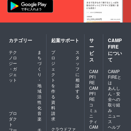
カテゴリー
起案サポート
サ
CAMP
ー
FIRE
テク
ま
プ
ス
ビ
につい
ノロ
ち
ロ
タ
ス
て
ジー
づ
ジ
ッ
・ガ
く
ェ
フ
CAM
CAMP
ジェ
り
ク
に
PFI
FIREと
ット
・
ト
相
RE
は
地
を
談
CAM
あんし
域
作
す
PFI
ん・安
活
る
る
RE
全への
性
資
コ
取り組
化
料
ミュ
み
プロ
音
請
ニ
ニュー
ダク
楽
求
ティ
ス
ト
CAM
ヘルプ
クラウドファ
フー
チ