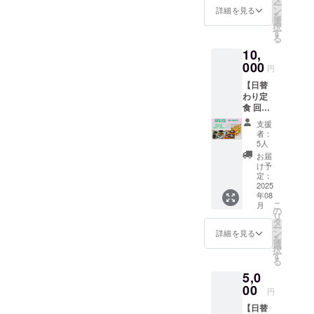
紅茶・
希望を
ー
が、
と季節
ン
詳細を見る
アイス
伺い調
を
セット
の香り
選
ティー
整いた
択
で 大人
をその
す
・オレ
します
る
1000円
まま閉
ンジ
（(また
10,
＋子ど
じ込め
ジュー
は備考
も400円
000
た、や
ス・り
円
欄にお
に。 小
さしい
んご
届けタ
【日替
さなお
味わい
ジュー
イミン
わり定
子さま
です。
ス、自
グをご
食 回数
にも安
炊きた
家製季
記入く
券（10
心して
てごは
節のド
支援
ださ
回）】
食べて
ん付き
者：
リンク
い） お
くるみ
いただ
／おか
5人
から選
いしい
食堂の
ける、
ずの
お届
べま
旬は、
日替わ
やさし
み、ど
け予
す。 ・
いちば
り定食
い味つ
定：
ちらも
ご利用
んおい
（通常
2025
けのお
ご用意
はお一
しいと
年08
1,200
かずを
してい
人様1回
こ
きに。
月
円）
少しず
の
ます。
限りと
リ
毎回の
を、10
つ盛り
タ
おうち
なりま
ー
食卓
回分
つけた
ン
や職場
詳細を見る
す。 ・
を
が、小
10,000
プレー
選
でも、
現金へ
択
さな季
円でお
トで
す
体と心
の交換
る
節の発
楽しみ
す。 旬
に寄り
はでき
見にな
5,0
いただ
のお野
添うご
ませ
ります
けるお
00
菜や手
はんを
円
ん。 ・
よう
得な回
づくり
どう
ご予約
に。
【日替
数券で
の副
ぞ。 ・