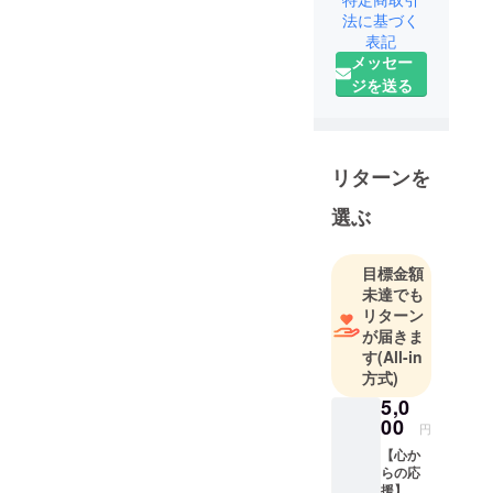
名古屋・今
法に基づく
表記
池の古民家
メッセー
を活用し
ジを送る
た、やさし
いごはんと
心がホッと
する空間が
リターンを
広がるちい
さな食堂で
選ぶ
す。
目標金額
保育士とセ
未達でも
ラピストの
リターン
ふたりが運
が届きま
す
(All-in
営し、
方式)
「子育て中
5,0
のママが自
00
分に戻れる
円
場所をつく
【心か
らの応
りたい」
援】