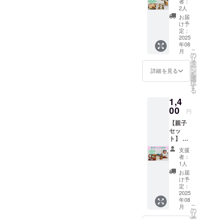
い3〜4
者：
より、
にてご
りお弁
品に、
2人
自由に3
希望を
当】 日
汁物と
お届
回分選
伺い調
替わり
ごはん
け予
択可能
整いた
お弁当
定：
を添え
（連続
します
（ごは
2025
た、く
でも分
（また
年08
ん付
るみ食
散でも
は備考
こ
月
き）
の
堂の基
OK） ・
欄にお
リ
1000円
タ
本の定
セレク
届けタ
ー
→800円
ン
食。 野
詳細を見る
トはす
イミン
を
農家直
選
菜のう
べてお
グをご
択
送の新
す
まみと
まかせ
記入く
る
鮮な食
季節の
・有効
ださ
1,4
材で作
香りが
期限：
い） そ
る家庭
00
やさし
円
2025年
の季節
の味。
く広が
8月1日
だけの
【親子
季節の
る、体
～2026
「旬」
セッ
おばん
と心に
年1月31
を、大
ト】 日
ざい3〜
寄り添
日まで
切に詰
替わり
4品を
うごは
支援
にすべ
め込ん
定食
ぎゅっ
んで
者：
てお届
でお届
（通常
と詰め
1人
す。 ド
け完了
けしま
1,200
込ん
リンク
お届
・お届
す！
円）と
だ、く
け予
はコー
けタイ
キッズ
るみ食
定：
ヒー・
ミング
プレー
2025
堂のお
アイス
は、
年08
ト（通
弁当。
コー
メール
こ
月
常500
野菜の
の
ヒー・
にてご
リ
円）
うまみ
タ