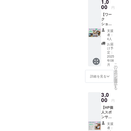
1,0
円でお
ご家族
日が、
OK（1
べよ
楽しみ
00
との
きっと
回ずつ
円
う」 そ
いただ
シェア
楽しみ
分けて
んな日
【ワー
けるお
にもお
になり
使えま
に、ぜ
ク
得な回
すす
ますよ
す） ・
ひご利
ショッ
数券で
め。 使
うに。
回数券
用くだ
プ・マ
す。
用期限
■回数券
は初回
支援
さい
ルシェ
（1,000
は1年あ
につい
者：
来店時
ね。 ・
開催権
円分お
ります
4人
てのご
にお渡
ご利用
（レン
得！）
ので、
案内 内
お届
しいた
は親子
タルス
ご本人
ご自身
け予
容：日
しま
または
ペース
用はも
定：
のペー
替わり
す。ご
ご家族
利
2025
ちろ
スで
定食× 5
予約時
様1回限
年08
用）】
ん、
ゆっく
回分 ・
または
りとな
こ
月
くるみ
ちょっ
の
りお使
ご家
ご来店
りま
リ
食堂の
とした
タ
いいた
族・ご
時に
す。 ・
ー
店内ス
プレゼ
ン
だけま
詳細を見る
友人と
「クラ
現金へ
を
ペース
ントや
選
す。
のシェ
ウド
の交換
択
を使っ
ご家族
す
「今日
アも
ファン
はでき
る
て、あ
との
はくる
OK（1
ディン
ませ
3,0
なたの
シェア
みのお
回ずつ
グで支
ん。 ・
ワーク
00
にもお
弁当を
分けて
円
援し
ご予約
ショッ
すす
ごはん
使えま
た」と
時また
【HP個
プや小
め。 使
にしよ
す） ・
お伝え
はご来
人スポ
さなマ
用期限
うか
回数券
くださ
店時に
ンサー
ルシェ
は1年あ
な」 そ
は初回
い ・有
クラウ
＋お礼
を開催
ります
んな日
来店時
支援
効期
ドファ
メッ
してみ
ので、
が、
者：
にお渡
限：
ンディ
セー