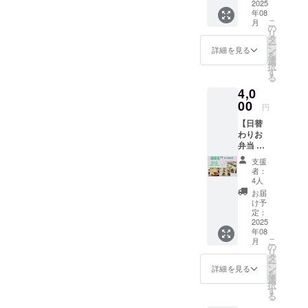
りお弁
2025
とした
だけま
「おい
7月から
年08
当（ご
プレゼ
す。
しい
1年有効
こ
月
はん付
ントや
の
「今日
ね」と
リ
き）
ご家族
タ
はくる
笑い合
ー
（通常
との
ン
みでご
詳細を見る
える、
を
1,000
シェア
選
はんに
くるみ
択
円）
にもお
す
しよう
食堂の
る
を、10
すす
かな」
ちいさ
4,0
回分
め。 使
そんな
なごち
8,000円
00
用期限
日が、
そうで
円
でお楽
は1年あ
きっと
す。 ご
【日替
しみい
ります
楽しみ
家族で
わりお
ただけ
ので、
になり
のご利
弁当 回
るお得
ご自身
ますよ
用限定
数券（5
な回数
のペー
うに。
で、お
支援
回）】
券で
スで
■回数券
者：
子さま
くるみ
す。
ゆっく
4人
につい
の人数
食堂の
（2,000
りお使
てのご
お届
分まで
日替わ
円分お
いいた
け予
案内 内
ご注文
りお弁
得！）
定：
だけま
容：日
いただ
当（ご
2025
ご本人
す。
替わり
けま
年08
はん付
用はも
「今日
定食×
す。
こ
月
き）
ちろ
の
はくる
10回分
「今日
リ
（通常
ん、
タ
みでご
・ご家
はみん
ー
1,000
ちょっ
ン
はんに
詳細を見る
族・ご
なで、
を
円）
とした
選
しよう
友人と
くるみ
択
を、5回
プレゼ
す
かな」
のシェ
のごは
る
分4,000
ントや
そんな
アも
んを食