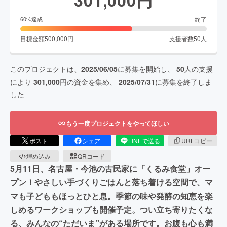
終了
60
%達成
目標金額
500,000
円
支援者数
50
人
このプロジェクトは、
2025/06/05
に募集を開始し、
50
人の支援
により
301,000
円の資金を集め、
2025/07/31
に募集を終了しま
した
もう一度プロジェクトをやってほしい
ポスト
シェア
LINEで送る
URLコピー
埋め込み
QRコード
5月11日、名古屋・今池の古民家に「くるみ食堂」オー
プン！やさしい手づくりごはんと落ち着ける空間で、マ
マも子どももほっとひと息。季節の味や発酵の知恵を楽
しめるワークショップも開催予定。つい立ち寄りたくな
る、みんなの“ただいま”がある場所です。お腹も心も満