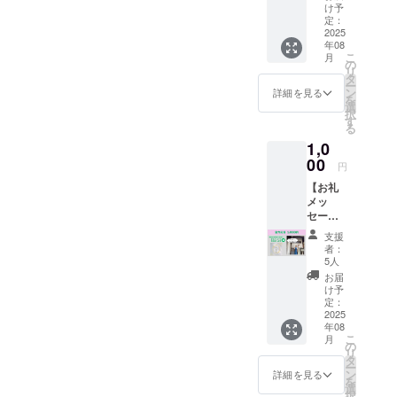
るみ食
ペースあり
り、信
営や、
け予
～9月／
堂の食
頼する
定：
日々の
10～11
／お子様ラ
卓を彩
2025
農家さ
ごはん
月／12
ンチあり／
年08
る、旬
んとと
づくり
～1月】
こ
月
の野菜
もに選
テイクアウ
の
に大切
からお
リ
たちを
んだお
タ
に使わ
選びい
ト可
ー
まるご
野菜た
ン
せてい
詳細を見る
ただけ
を
と楽し
ちは、
選
ただき
ます ・
択
めるス
どれも
す
ます。
セレク
る
ペシャ
力強く
※上乗せ
トはお
1,0
ルな3回
てやさ
支援も
まかせ
コース
00
しい味
歓迎し
となり
円
です。
わい。
ており
ます ・
【お礼
くるみ
毎日の
ます！
有効期
メッ
食堂の
ごはん
※このリ
限：
セー
オー
が、
ターン
2025年
ジ】 プ
ナー・
ちょっ
は1000
8月1日
支援
ロジェ
るみが
と楽し
円・
者：
～2026
クトを
農業の
みにな
5人
5000円
年1月31
ただた
現場で
るセッ
のリ
お届
日まで
だ応援
関わり
トで
け予
ターン
にお届
したい
ながら
定：
す。 各
と同じ
け ・お
人向け
2025
選び抜
回：約6
内容に
届けタ
年08
のリ
いた野
～10品
なりま
イミン
こ
月
ターン
菜は、
の
目× 2回
す。
グは、
リ
です。
どれも
タ
・お届
メール
ー
くるみ
みずみ
ン
け時
詳細を見る
にてご
を
食堂か
ずしく
選
期：【8
相談・
択