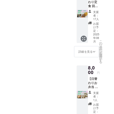
時また
わり定
す。
菜、お
ご利用
はご来
食 回数
（2,000
にぎり
はお一
店時に
券（5
円分お
やスー
人様1回
支援
クラウ
回）】
得！）
プな
限りと
者：
ドファ
くるみ
ご本人
ど、食
17人
なりま
ンディ
食堂の
用はも
べやす
す。 ・
お届
ングで
日替わ
ちろ
さにも
け予
現金へ
支援を
り定食
ん、
定：
配慮し
の交換
した旨
（通常
2025
ちょっ
ていま
はでき
をお声
年08
1,200
とした
す。 ア
ませ
掛けく
こ
月
円）
プレゼ
の
レル
ん。 ・
ださ
リ
を、5回
ントや
タ
ギーや
ご予約
い。 ・
ー
分5,000
ご家族
ン
苦手な
詳細を見る
時また
有効期
を
円でお
との
選
食材が
はご来
間：
択
楽しみ
シェア
す
ある場
店時に
2025年
る
いただ
にもお
合は、
クラウ
8月から
8,0
けるお
すす
可能な
ドファ
1年有効
得な回
00
め。 使
範囲で
ンディ
円
数券で
用期限
対応し
ングで
【日替
す。
は1年あ
ますの
支援を
わりお
（1,000
ります
で、お
した旨
弁当 回
円分お
ので、
気軽に
をお声
数券
得！）
ご自身
お声か
掛けく
支援
（10
ご本人
のペー
けくだ
者：
ださ
回）】
用はも
スで
1人
さい
い。 ・
くるみ
ちろ
ゆっく
ね。 親
お届
有効期
食堂の
ん、
りお使
け予
子で一
間：
日替わ
ちょっ
定：
いいた
緒に
2025年