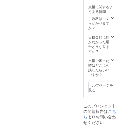
ます。
ホーム
合等、
「やっ
支援に関するよ
ページ
掲載を
てみた
くある質問
は現在
お断り
いけど
作成
させて
手数料はいく
場所が
中。7月
いただ
らかかります
ない」
完成予
く場合
か？
「ちょ
定とな
があり
っと一
りま
ます。
目標金額に届
歩ふみ
す。 ※
お断り
かなかった場
出して
掲載す
させて
合どうなりま
みた
る企業
いただ
すか？
い」 そ
名とリ
いた場
んな方
ンクを
合にお
支援で困った
にぴっ
「備考
いても
時はどこに相
たりの
欄」に
返金は
談したらいい
プラン
必ずご
いたし
ですか？
です。
記入く
かねま
あたた
ださ
す。 ※
かく
ヘルプページを
い。 ※ ※
掲載期
て、気
見る
ロゴや
間は
取らな
バナー
2025年
い、く
などの
8月から
るみ食
このプロジェクト
画像の
1年間で
堂だか
の問題報告は
受け渡
こち
す。
らでき
しにつ
ら
よりお問い合わ
る“ちい
いて
せください
さな挑
は、プ
戦”。 あ
ロジェ