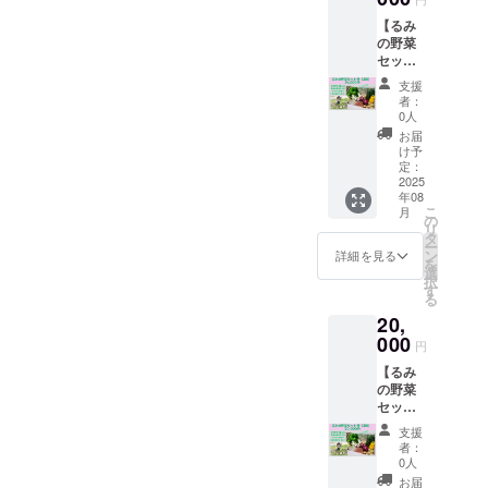
す。 こ
ぞろい
なりま
す。
【るみ
ちらは
でも、
す。
の野菜
リター
味は格
セット
ン品の
📍住所：〒
別で
便（2
ない、
す。 冷
支援
464-0850 名
回）】
応援の
蔵庫を
者：
古屋市千種
季節を
気持ち
開けた
0人
味わ
に特化
とき、
区今池3丁目
お届
う、や
したご
自然の
け予
7-7
さしい2
支援
定：
香りが
便。 く
2025
🕰️営業時
コース
ふわっ
年08
るみ食
です。
と広が
間：水・
こ
月
堂で
感謝の
の
るよう
リ
木・金
使って
気持ち
タ
な、そ
ー
いる安
を込め
11:30〜
ン
んな新
詳細を見る
を
心野菜
たお礼
選
鮮なお
15:00（売り
択
を、2回
メッ
す
野菜を
る
切れ次第終
に分け
セージ
ぜひご
20,
てお届
を、て
自宅で
了）
けしま
000
いねい
お楽し
円
📅定休日：
す。 く
にお送
みくだ
【るみ
るみ食
不定休
りいた
さい。
の野菜
堂の
しま
内容
（Instagram
セット
オー
す。 ご
量：約6
で随時お知
便（3
ナー・
支援
～10品
支援
回）】
るみが
は、く
らせ）
目 ・お
者：
春夏秋
畑で育
るみ食
0人
届け時
👶 キッズス
冬。 く
てた
堂の運
期：【8
お届