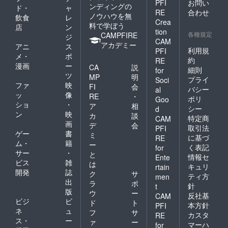
PFI
お問い
ンディングの
ド・
ャ
RE
合わせ
ノウハウを無
飲食
レ
Crea
料で学ぼう
店
ン
tion
各種規定
CAMPFIRE
ジ
CAM
アカデミー
アニ
ス
利用規
PFI
メ・
ポ
約
RE
漫画
ー
CA
説
細則
for
ツ
MP
明
プライ
Soci
ファ
映
FI
会
バシー
al
ッ
像
RE
・
ポリ
Goo
ショ
・
ア
相
シー
d
ン
映
カ
談
特定商
CAM
画
デ
会
取引法
PFI
ゲー
書
ミ
に基づ
RE
ム・
籍
ー
く表記
for
サー
・
と
情報セ
Ente
ビス
雑
は
キュリ
rtain
開発
誌
ク
サ
ティ方
men
出
ラ
ポ
針
t
版
ウ
ー
反社基
CAM
ビジ
ビ
ド
ト
本方針
PFI
ネ
ュ
フ
サ
カスタ
RE
ス・
ー
ァ
ー
マーハ
for