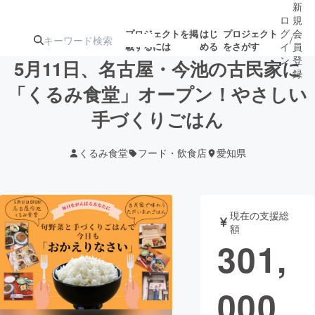
新
ロ
規
グ
会
プロジェクトを掲
はじ
プロジェクト
/
載するには
める
をさがす
イ
員
ン
登
5月11日、名古屋・今池の古民家に
録
「くるみ食堂」オープン！やさしい
手づくりごはん
人気のプロ
注目のリ
注目の新着プロ
募集終了が近いプ
もうすぐ公開
ジェクト
ターン
ジェクト
ロジェクト
されます
くるみ食堂
フード・飲食店
愛知県
アート・写真
音楽
現在の支援総
テクノロジー・ガジェット
ゲーム・サ
額
301,
映像・映画
書籍・雑誌
000
ビジネス・起業
チャレンジ