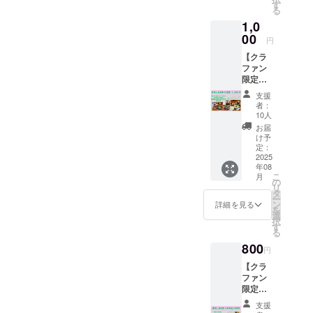
ら感謝
て、噛
す
～9月／
調整い
る
の気持
むたび
10～11
たしま
1,0
ちを込
に自然
月／12
す(また
めたお
00
の力を
～1月】
円
は備考
礼の
感じる
から、2
欄にお
【クラ
メール
味わ
つお選
届けタ
ファン
をお送
い。
びいた
イミン
限定
りさせ
「体が
だけま
グをご
お試し
ていた
喜ぶ」
す ・セ
支援
記入く
日替わ
だきま
と言っ
レクト
者：
ださ
り定
す。 な
てくだ
10人
内容は
い）
食】 日
お、 上
さる方
おまか
お届
替わり
乗せ支
も多
け予
せとな
定食
援も可
定：
い、大
ります
（ドリ
2025
能で
好評の
・有効
年08
ンク付
す。 応
野菜た
期限：
こ
月
き）
援の気
の
ちで
2025年
リ
1500円
持ちの
タ
す。 各
8月1日
ー
→1000
上乗
ン
回：約6
詳細を見る
～2026
を
円 農家
せ、大
選
～10品
年1月31
択
直送の
歓迎で
す
目× 3回
日まで
る
新鮮な
す！
・お届
にお届
800
食材で
け時
円
け完了
作る家
期：【8
・お届
【クラ
庭の
～9月／
けタイ
ファン
味。 季
10～11
ミング
限定
節のお
月／12
は、
お試し
ばんざ
～1月】
支援
メール
日替わ