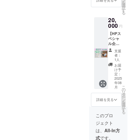
ン
間を届
詳細を見る
替わり
しま
を
援者と
たお礼
選
けてく
お弁当×
す。ご
択
してHP
メッ
す
ださ
5回分
予約時
る
にお名
セージ
い。 ●
・ご家
または
20,
前とリ
を送ら
利用時
族・ご
ご来店
ンクを
000
せてい
間：
友人と
円
時に
掲載さ
ただき
10:00〜
のシェ
「クラ
【HPス
せてい
ます。
15:00の
アも
ウド
ペシャ
ただき
■注意事
間でご
OK（1
ファン
ル企業
ます。
項： ※
希望の
回ずつ
ディン
スポン
あなた
ホーム
時間 ●
分けて
支援
グで支
サー＋
の会社
ページ
利用場
者：
使えま
援し
お礼
をくる
は現在
1人
所：く
す） ・
た」と
メッ
み食堂
作成
るみ食
お届
回数券
お伝え
セー
のホー
中。7月
け予
堂の店
は初回
くださ
ジ】
ムペー
定：
完成予
内ス
来店時
い ・有
①HPで
2025
ジでPR
定とな
ペース
にお渡
効期
年08
企業ス
できま
りま
（座敷
しいた
限：
こ
月
ポン
す。 ②
の
す。 ※
または
しま
2025年
リ
サーに
感謝の
タ
掲載す
テーブ
す。ご
8月1日
ー
なれる
気持ち
ン
るお名
詳細を見る
ル席）
予約時
から1年
を
権利で
を込め
選
前を
※カフェ
または
間 ・現
択
す。 支
たお礼
す
「備考
営業と
ご来店
金への
る
援者と
メッ
欄」に
このプロ
の同時
時に
交換・
してHP
セージc
必ずご
利用も
「クラ
返金は
ジェクト
にお名
を送ら
記入く
ご相談
ウド
できま
前とリ
せてい
ださ
は、
All-In方
OK（販
ファン
せん
ンクと
ただき
い。 ※
売内容
ディン
式
です。
ロゴ
ます。
ニック