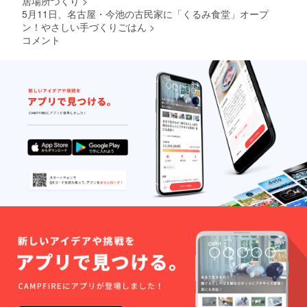
居場所づくり
>
さい。
いても
（例：2
5月11日、名古屋・今池の古民家に「くるみ食堂」オープ
返金は
時間利
ン！やさしい手づくりごはん
>
いたし
用ご希
コメント
かねま
望の方
す。 ※
は「数
掲載期
量2」で
間は
ご支援
2025年
くださ
8月から
い） ・
1年間で
有効期
す。
限：
2025年
8月1日
から1年
間