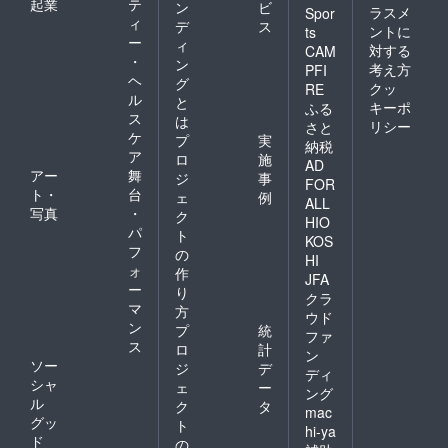
起業
テ
ン
ビ
ラスメ
Spor
ィ
デ
ス
ントに
ts
ー
ィ
対する
CAM
・
ン
考え方
PFI
ヘ
グ
クッ
RE
ル
と
キーポ
ふる
ス
は
リシー
さと
ケ
プ
実
納税
ア
ロ
施
AD
アー
舞
ジ
事
FOR
ト・
台
ェ
例
ALL
写真
・
ク
HIO
パ
ト
KOS
フ
の
HI
ォ
作
JFA
ー
り
クラ
マ
方
ウド
ン
プ
統
ファ
ス
ロ
計
ン
ソー
ジ
デ
ディ
シャ
ェ
ー
ング
ル
ク
タ
mac
グッ
ト
hi-ya
ド
の