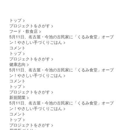
なたの
クト終
活動が
了後に
誰かの
お送り
笑顔に
する
つなが
トップ
>
メール
ります
プロジェクトをさがす
>
をご確
よう
フード・飲食店
>
認くだ
に。 ・
さい。
5月11日、名古屋・今池の古民家に「くるみ食堂」オープ
ご利用
※ネット
ン！やさしい手づくりごはん
>
をご希
ワーク
望の方
コメント
販売や
はメー
トップ
>
企業イ
ルにて
プロジェクトをさがす
>
メージ
日程や
が相違
健康志向
>
内容の
する場
5月11日、名古屋・今池の古民家に「くるみ食堂」オープ
ご相談
合等、
をさせ
ン！やさしい手づくりごはん
>
掲載を
ていた
コメント
お断り
だきま
トップ
>
させて
す。 ・
プロジェクトをさがす
>
いただ
支援時
く場合
新規開業
>
に「数
があり
5月11日、名古屋・今池の古民家に「くるみ食堂」オープ
量＝時
ます。
間数（1
ン！やさしい手づくりごはん
>
お断り
口＝1時
コメント
させて
間）」
トップ
>
いただ
をご選
いた場
プロジェクトをさがす
>
択くだ
合にお