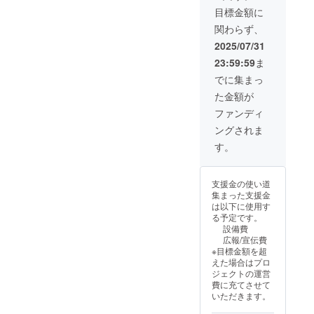
により
グで支
（また
■注意事
ネーム
目標金額に
制限あ
援し
は画
項： ※
でのご
り） 対
た」と
関わらず、
像）を
ホーム
参加も
象：
お伝え
掲載さ
ページ
できま
2025/07/31
ワーク
くださ
せてい
は現在
す。 ※
ショッ
い ・有
23:59:59
ま
ただき
作成
掲載期
プ・ミ
効期
ます。
中。7月
間は
でに集まっ
ニマル
限：
あなた
完成予
2025年
シェ・
2025年
た金額が
の会社
定とな
8月から
施術・
8月1日
をくる
りま
1年間で
ファンディ
展示な
から1年
み食堂
す。 ※
す。
ど ※飲
間 ・現
ングされま
のホー
掲載す
食販売
金への
ムペー
る企業
す。
をご希
交換・
ジでPR
名とリ
望の方
返金は
できま
ンクを
は別途
できま
す。 ②
「備考
ご相談
せん
支援金の使い道
感謝の
欄」に
くださ
集まった支援金
気持ち
必ずご
い 企画
は以下に使用す
を込め
記入く
内容は
る予定です。
たお礼
ださ
事前に
設備費
メッ
い。 ※
メール
広報/宣伝費
セージ
ネット
でおう
※目標金額を超
を送ら
ワーク
かがい
えた場合はプロ
せてい
販売や
し、一
ジェクトの運営
ただき
企業イ
緒に形
費に充てさせて
ます。
メージ
を整え
いただきます。
■注意事
が相違
ていき
項： ※
する場