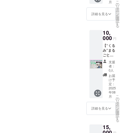
チ。
こ
月
で育て
持ち
の
キッズス
リ
て選ん
が、私
タ
ー
だ季節
ペースや畳
たちの
ン
詳細を見る
を
の野菜
大きな
選
の座敷もあ
択
たち
力にな
す
る
り、親子で
を、
りま
10,
たっぷ
す。 一
も安心。駄
り詰め
000
通一
円
菓子販売や
てお届
通、心
【“くる
ワーク
けしま
をこめ
み”まる
す。 農
てお返
ショップも
ごと応
薬を使
事させ
開催予定で
援】
わず、
ていた
支援
「何か
土のち
す。
だきま
者：
受け取
からと
す。 ※
0人
らなく
太陽の
上乗せ
お届
「ただい
てもい
恵みで
支援も
け予
いか
のびの
定：
大歓迎
ま」「おか
ら、応
2025
び育っ
です！
えり」が自
年08
援した
た野菜
※このリ
こ
月
い」 そ
然に交わせ
は、ど
の
ターン
リ
んな想
れも生
タ
は1000
るような、
ー
いに、
命力
ン
円・
詳細を見る
を
みんなの“第
心から
たっぷ
選
10000
択
ありが
り。 見
二の台所”に
す
円のリ
る
とうを
た目は
ターン
なれたらう
15,
お届け
ちょっ
と同じ
れしいで
しま
000
ぴり不
内容に
円