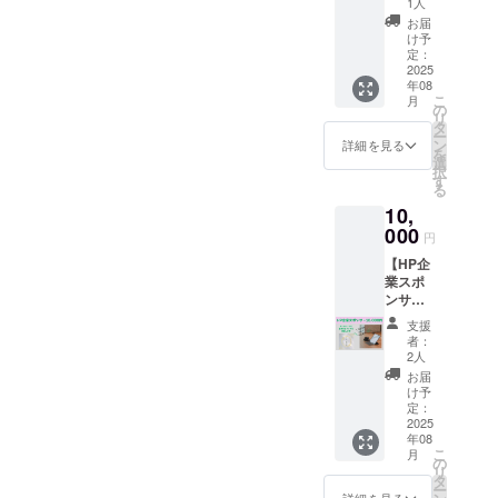
ません
ご自身
1人
きっと
しいた
2025年
ングで
ジ】
か？ 初
のペー
楽しみ
お届
しま
8月1日
支援を
①HPで
回限定
スで
け予
になり
す。ご
から1年
した旨
個人ス
で1時間
定：
ゆっく
ますよ
予約時
間 ・現
をお声
ポン
2025
1000円
りお使
うに。
または
金への
掛けく
年08
サーに
で貸切
いいた
■回数券
ご来店
交換・
こ
ださ
月
なれる
いただ
の
だけま
につい
時に
返金は
リ
い。 ・
権利で
けるプ
タ
す。
てのご
「クラ
できま
ー
有効期
す。 支
ランを
ン
「今日
詳細を見る
案内 内
ウド
せん
を
間：
援者と
用意し
選
はくる
容：日
ファン
択
2025年
してHP
ていま
す
みのお
替わり
ディン
る
8月から
にお名
す。 保
弁当を
お弁当×
グで支
1年有効
10,
前を掲
育士と
ごはん
10回分
援し
載させ
000
セラピ
にしよ
・ご家
円
た」と
ていた
ストが
うか
族・ご
お伝え
【HP企
だきま
営む古
な」 そ
友人と
くださ
業スポ
す。 あ
民家食
んな日
のシェ
い ・有
ンサー
なたの
堂のあ
が、
アも
効期
＋お礼
お名前
たたか
きっと
OK（1
支援
限：
メッ
をくる
い空間
楽しみ
者：
回ずつ
2025年
セー
み食堂
で、手
2人
になり
分けて
8月1日
ジ】
のホー
仕事、
ますよ
お届
使えま
から1年
①HPで
ムペー
学び、
け予
うに。
す） ・
間 ・現
企業ス
ジでPR
定：
体験、
■回数券
回数券
金への
ポン
2025
できま
販売な
につい
は初回
交換・
年08
サーに
す。 ②
ど、あ
てのご
来店時
返金は
こ
月
なれる
感謝の
の
なたら
案内 内
にお渡
できま
リ
権利で
気持ち
タ
しい時
容：日
しいた
せん
ー
す。 支
を込め