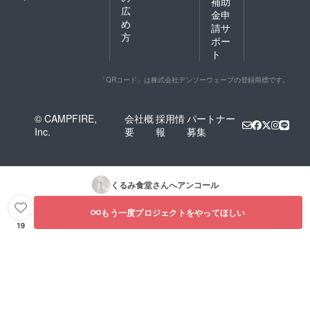
補助
広
金申
め
請サ
方
ポー
ト
「QRコード」は株式会社デンソーウェーブの登録商標です。
© CAMPFIRE,
会社概
採用情
パートナー
Inc.
要
報
募集
くるみ食堂
さんへアンコール
もう一度プロジェクトをやってほしい
19