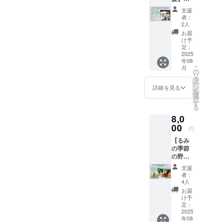
「誰でもふ
「がん
支援
ばって
らっと立ち
者：
ね」の
2人
寄れて、ご
気持ち
お届
はんと人の
を、
け予
そっと
定：
あたたかさ
届けて
2025
に触れられ
年08
くださ
こ
月
る空間を」
る方
の
リ
へ。 リ
タ
という想い
ー
ターン
ン
詳細を見る
でオープン
を
品の送
選
択
付はあ
しました。
す
る
りませ
8,0
んが、
メインは、
くるみ
00
円
食堂か
農家さんか
【るみ
ら感謝
ら届く旬の
の季節
の気持
の野菜
野菜と、自
ちを込
セッ
めたお
家製の発酵
支援
ト】 く
礼の
者：
調味料を
るみ食
メッ
4人
堂の
セージ
使った日替
お届
オー
をお送
け予
わりのおば
ナー・
りしま
定：
んざいラン
るみ
2025
す。 応
年08
が、畑
援の気