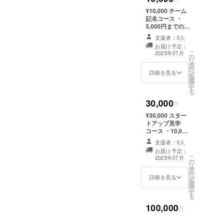
まで掲載 ・掲載
¥10,000 チーム
方法：文字のみ
記名コース ・
アプリ内また
5,000円までの
は、SNS等に掲
コースすべて ・
載 ・注意事項：
支援者：0人
開発チームのT
支援時、必ず備
お届け予定：
シャツ背面にあ
こ
考欄に掲載を希
2025年07月
の
なたのお名前を
リ
望されるお名前
タ
記載 ・掲載期
ー
をご記入くださ
ン
間：2025年8月1
詳細を見る
を
い
選
日から同年12月
択
す
31日まで掲載 ※
る
チームTシャツの
30,000
みデザイン変更
円
までの間掲載 ・
¥30,000 スター
掲載方法：文字
トアップ見学
のみアプリ内、
コース ・10,000
SNS等、チーム
円までのコース
Tシャツに掲載
支援者：0人
すべて ・開発ド
・注意事項：支
お届け予定：
キュメント
こ
援時、必ず備考
2025年07月
の
（Notion）や
リ
欄に掲載を希望
タ
Slackの一部を
ー
されるお名前を
ン
限定公開 ・教育
詳細を見る
を
ご記入ください
選
×起業に興味ある
択
す
方に向けた特別
る
ミーティング枠
100,000
時期：2025年8
円
月頃、12月頃