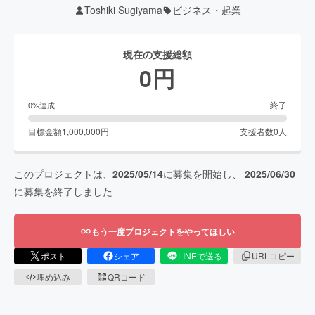
Toshiki Sugiyama
ビジネス・起業
現在の支援総額
0
円
終了
0
%達成
目標金額
1,000,000
円
支援者数
0
人
このプロジェクトは、
2025/05/14
に募集を開始し、
2025/06/30
に募集を終了しました
もう一度プロジェクトをやってほしい
ポスト
シェア
LINEで送る
URLコピー
埋め込み
QRコード