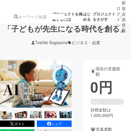
新
ロ
規
グ
会
プロジェクトを掲
はじ
プロジェクト
/
載するには
める
をさがす
イ
員
ン
登
「子どもが先生になる時代を創る」
録
Toshiki Sugiyama
ビジネス・起業
人気のプロ
注目のリ
注目の新着プロ
募集終了が近いプ
もうすぐ公開
ジェクト
ターン
ジェクト
ロジェクト
されます
現在の支援総
額
アート・写真
音楽
0
円
テクノロジー・ガジェット
ゲーム・サ
0%
目標金額は
映像・映画
書籍・雑誌
1,000,000円
ポスト
シェア
ビジネス・起業
チャレンジ
支援者数