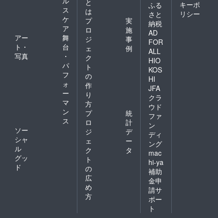
ル
と
キーポ
ふる
ス
は
リシー
さと
ケ
プ
実
納税
ア
ロ
施
AD
アー
舞
ジ
事
FOR
ト・
台
ェ
例
ALL
写真
・
ク
HIO
パ
ト
KOS
フ
の
HI
ォ
作
JFA
ー
り
クラ
マ
方
ウド
ン
プ
統
ファ
ス
ロ
計
ン
ソー
ジ
デ
ディ
シャ
ェ
ー
ング
ル
ク
タ
mac
グッ
ト
hi-ya
ド
の
補助
広
金申
め
請サ
方
ポー
ト