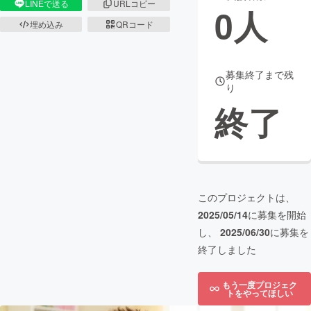
LINEで送る
URLコピー
0
人
埋め込み
QRコード
まちづくり・地域活性化
CAMPFIRE for Social Good
CAMPFIRE Creation
募集終了まで残
り
CAMPFIREふるさと納税
machi-ya
コミュニティ
終了
このプロジェクトは、
2025/05/14
に募集を開始
し、
2025/06/30
に募集を
終了しました
もう一度プロジェク
トをやってほしい