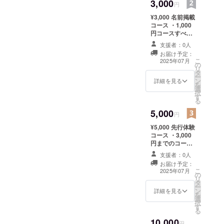
3,000
円
¥3,000 名前掲載
コース ・1,000
円コースすべて
・アプリ内また
支援者：0人
はSNS等にお名
お届け予定：
前を掲載 ・掲載
こ
2025年07月
の
期間：2025年8
リ
タ
月1日から同年
ー
ン
12月31日まで掲
詳細を見る
を
選
載 ・掲載方法：
択
す
文字のみアプリ
る
内または、SNS
5,000
等に掲載 ・注意
円
事項：支援時、
¥5,000 先行体験
必ず備考欄に掲
コース ・3,000
載を希望される
円までのコース
お名前をご記入
すべて ・β版ア
ください
支援者：0人
プリの先行URL
お届け予定：
配布（限定体
こ
2025年07月
の
験） ・開発アン
リ
タ
ケート参加権
ー
ン
（あなたの声が
詳細を見る
を
選
反映されます）
択
す
・掲載期間：
る
2025年8月1日か
10,000
ら同年12月31日
円