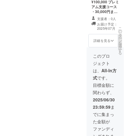
¥100,000 プレミ
※詳細はメールで
アム支援コース
連絡いたしま
・30,000円まで
す。 形式：
のコースすべて
Zoom／または
支援者：0人
・アプリ内にあ
限定動画配信
お届け予定：
なたのお名前を
こ
（参加できない
2025年07月
の
記念バッジとし
リ
方） 時間：約60
タ
て掲載 ・開発者
ー
分（45分プレゼ
ン
との1on1 Zoom
詳細を見る
を
ン＋15分質疑応
選
セッション（教
択
答） 回数：
す
育・起業・AI談
る
フェーズを分け
義） 時期：2025
このプロ
て2回を予定 ・
年8月頃、12月
掲載期間：2025
ジェクト
頃（各回特別
年8月1日から同
ミーティング後
は、
All-In方
年12月31日まで
の開催） ※
掲載 ※チームT
式
です。
フォームから希
シャツのみデザ
望日程を選択 形
目標金額に
イン変更までの
式：Zoom 時
間掲載 ・掲載方
関わらず、
間：約40～60分
法：文字のみア
回数：フェーズ
2025/06/30
プリ内、SNS
を分けて2回を予
等、チームTシャ
23:59:59
ま
定 ・掲載期間：
ツに掲載 ・注意
2025年8月1日か
でに集まっ
事項：支援時、
ら事業が存続す
必ず備考欄に掲
た金額が
る限り掲載 ※
載を希望される
チームTシャツの
ファンディ
お名前をご記入
みデザイン変更
ください
ングされま