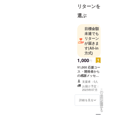
リターンを
選ぶ
目標金額
未達でも
リターン
が届きま
す
(All-in
方式)
1,000
円
¥1,000 応援コー
ス ・開発者から
の感謝メッセー
ジ（メール） ・
支援者：0人
支援者限定の進
お届け予定：
捗レター配信
こ
2025年07月
の
リ
タ
ー
ン
詳細を見る
を
選
択
す
る