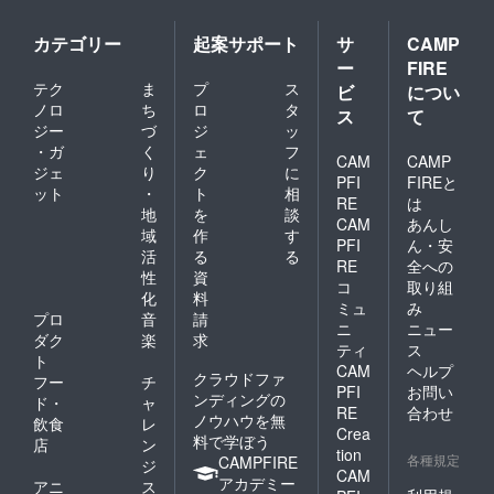
カテゴリー
起案サポート
サ
CAMP
ー
FIRE
テク
ま
プ
ス
ビ
につい
ノロ
ち
ロ
タ
ス
て
ジー
づ
ジ
ッ
・ガ
く
ェ
フ
CAM
CAMP
ジェ
り
ク
に
PFI
FIREと
ット
・
ト
相
RE
は
地
を
談
CAM
あんし
域
作
す
PFI
ん・安
活
る
る
RE
全への
性
資
コ
取り組
化
料
ミュ
み
プロ
音
請
ニ
ニュー
ダク
楽
求
ティ
ス
ト
CAM
ヘルプ
クラウドファ
フー
チ
PFI
お問い
ンディングの
ド・
ャ
RE
合わせ
ノウハウを無
飲食
レ
Crea
料で学ぼう
店
ン
tion
各種規定
CAMPFIRE
ジ
CAM
アカデミー
アニ
ス