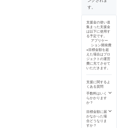
までの間掲載 ・
掲載方法：文字
す。
のみアプリ内、
SNS等、チーム
Tシャツに掲載
支援金の使い道
・注意事項：支
集まった支援金
援時、必ず備考
は以下に使用す
欄に掲載を希望
る予定です。
されるお名前を
アプリケー
ご記入ください
ション開発費
※目標金額を超
えた場合はプロ
ジェクトの運営
費に充てさせて
いただきます。
支援に関するよ
くある質問
手数料はいく
らかかります
か？
目標金額に届
かなかった場
合どうなりま
すか？