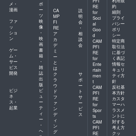
利用規
PFI
メ・
ポ
約
RE
漫画
ー
CA
説
細則
for
ツ
MP
明
プライ
Soci
ファ
映
FI
会
バシー
al
ッ
像
RE
・
ポリ
Goo
ショ
・
ア
相
シー
d
ン
映
カ
談
特定商
CAM
画
デ
会
取引法
PFI
ゲー
書
ミ
に基づ
RE
ム・
籍
ー
く表記
for
サー
・
と
情報セ
Ente
ビス
雑
は
キュリ
rtain
開発
誌
ク
サ
ティ方
men
出
ラ
ポ
針
t
版
ウ
ー
反社基
CAM
ビジ
ビ
ド
ト
本方針
PFI
ネ
ュ
フ
サ
カスタ
RE
ス・
ー
ァ
ー
マーハ
for
起業
テ
ン
ビ
ラスメ
Spor
ィ
デ
ス
ントに
ts
ー
ィ
対する
CAM
・
ン
考え方
PFI
ヘ
グ
クッ
RE