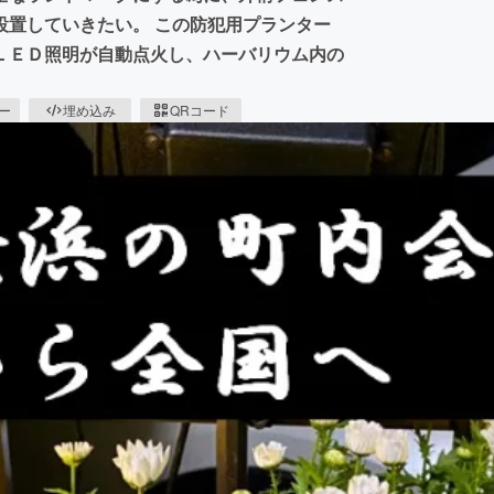
設置していきたい。 この防犯用プランター
ＬＥＤ照明が自動点火し、ハーバリウム内の
ピー
埋め込み
QRコード