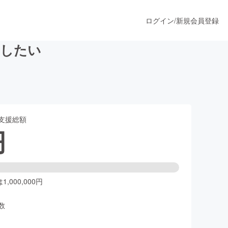
ログイン
/
新規会員登録
にしたい
うすぐ公開されます
支援総額
プロダクト
円
ファッション
スポーツ
,000,000円
数
ア
ソーシャルグッド
人