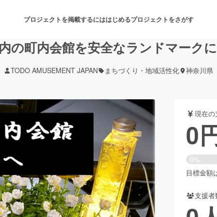
プロジェクトを掲載するには
はじめる
プロジェクトをさがす
内の町内会館を安全なランドマーク
TODO AMUSEMENT JAPAN
まちづくり・地域活性化
神奈川県
注目のリターン
注目の新着プロジェクト
募集終了が近いプロジェクト
も
現在の
音楽
舞台・パフォーマンス
0
ゲーム・サービス開発
フード・飲食店
0%
書籍・雑誌出版
アニメ・漫画
目標金額は1
支援者
チャレンジ
ビューティー・ヘルスケ
0