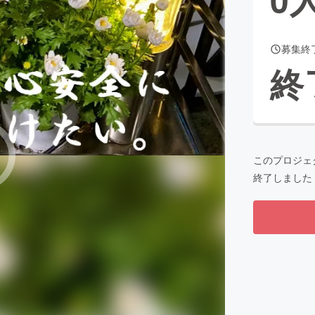
募集終
CAMPFIRE for Social Good
CAMPFIRE Creation
終
CAMPFIREふるさと納税
machi-ya
コミュニティ
このプロジェ
終了しました