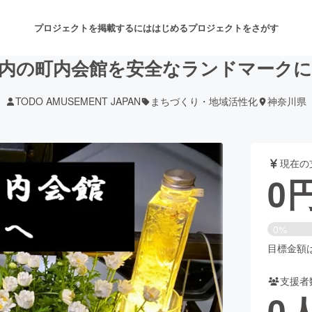
プロジェクトを掲載するには
はじめる
プロジェクトをさがす
内の町内会館を安全なランドマーク
TODO AMUSEMENT JAPAN
まちづくり・地域活性化
神奈川県
注目のリターン
注目の新着プロジェクト
募集終了が近いプロジェクト
も
現在の
音楽
舞台・パフォーマンス
0
ゲーム・サービス開発
フード・飲食店
0%
書籍・雑誌出版
アニメ・漫画
目標金額は1
支援者
チャレンジ
ビューティー・ヘルスケ
0