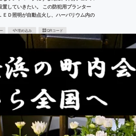
設置していきたい。 この防犯用プランター
ＬＥＤ照明が自動点火し、ハーバリウム内の
ピー
埋め込み
QRコード