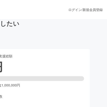
ログイン
/
新規会員登録
にしたい
うすぐ公開されます
支援総額
プロダクト
円
ファッション
スポーツ
,000,000円
数
ア
ソーシャルグッド
人