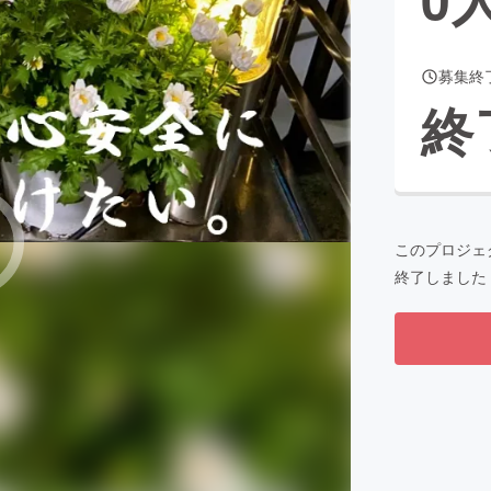
募集終
CAMPFIRE for Social Good
CAMPFIRE Creation
終
CAMPFIREふるさと納税
machi-ya
コミュニティ
このプロジェ
終了しました