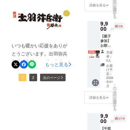
タ
ー
本来1月30日発送の予定でし
定） 会
や滞在
ン
詳細を見る
を
場：都
費：支
選
たが出荷が遅れてしまい大
択
内 お土
援者様
す
る
産：出
の交通
変申し訳ございません。商
9,9
羽弥兵
費や滞
残り6
衛幻の
00
在費は
品の到着まで今しばらくお
円
もち一
各自で
【親子
待ちください。引き続き宜
袋
ご負担
参加】
（300g
くださ
しくお願いいたします。出
いつも暖かい応援をありが
お餅つ
） ※未
い。 ・
き体験
就学児
支援者
支援
羽弥兵衛株式会社
とうございます。出羽弥兵
（お土
は無料
様との
者：
産付
※会場ま
連絡方
0人
衛株式会社でございます。
もっと見る
き） 日
での交
法：詳
お届
程：1月
通費、
大変お待たせいたしまし
細は
け予
上旬開
宿泊が
定：
メール
た。昨日12月17日 真空パッ
1
2
次のページ
催（1月
2026
必要な
で連絡
年01
10日ま
場合の
しま
ク餅セット、 本日12月18日
こ
月
たは11
宿泊費
の
す。
リ
日予
は含ま
タ
オーガニック米ギフトセッ
ー
定） 会
れてい
ン
詳細を見る
を
場：都
ませ
ト、米と餅のセレクション
選
択
内 お土
ん。 ・
す
る
BOX の発送をいたしまし
産：出
支援者
9,9
羽弥兵
様の交
た。 万が一、内容に不備や
残り10
衛幻の
00
通費や
円
もち一
滞在
不明点等がございました
【午前
袋
費：支