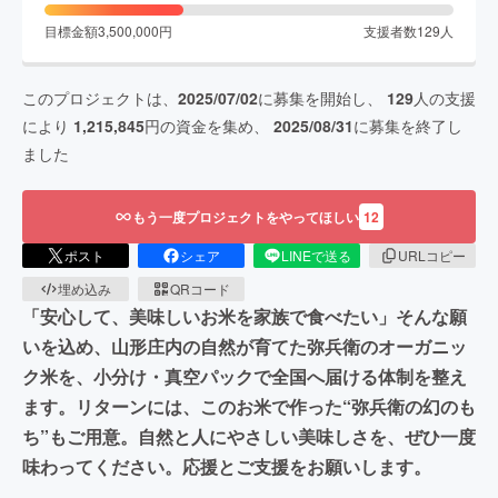
目標金額
3,500,000
円
支援者数
129
人
このプロジェクトは、
2025/07/02
に募集を開始し、
129
人の支援
により
1,215,845
円の資金を集め、
2025/08/31
に募集を終了し
ました
もう一度プロジェクトをやってほしい
12
ポスト
シェア
LINEで送る
URLコピー
埋め込み
QRコード
「安心して、美味しいお米を家族で食べたい」そんな願
いを込め、山形庄内の自然が育てた弥兵衛のオーガニッ
ク米を、小分け・真空パックで全国へ届ける体制を整え
ます。リターンには、このお米で作った“弥兵衛の幻のも
ち”もご用意。自然と人にやさしい美味しさを、ぜひ一度
味わってください。応援とご支援をお願いします。