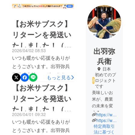
【お米サブスク】
リターンを発送い
たしました！（出
出羽弥
2026/04/02 08:53
羽弥兵衛株式会
いつも暖かい応援をありが
兵衛
社）
とうございます。出羽弥兵
日本
衛株式会社でございます。4
初めてのプ
もっと見る
ロジェクト
月1日、お米サブスク（有機
【お米サブスク】
です
栽培コース）のリターン発
美味しいお
リターンを発送い
米が、農業
送を行いました。（最終
の未来を変
たしました！（出
回）また、リターンの発送
える
2026/04/01 09:32
https://www.instagram.com/dewayahee_/
は今回で最後になりますが
羽弥兵衛株式会
山形・庄内
https://www.tiktok.com/@hikibmqy7u7
いつも暖かい応援をありが
弊社のお米・お餅はホーム
のオーガ
特定商取引
社）
とうございます。出羽弥兵
法に基づく
ニックライ
ページでも販売しておりま