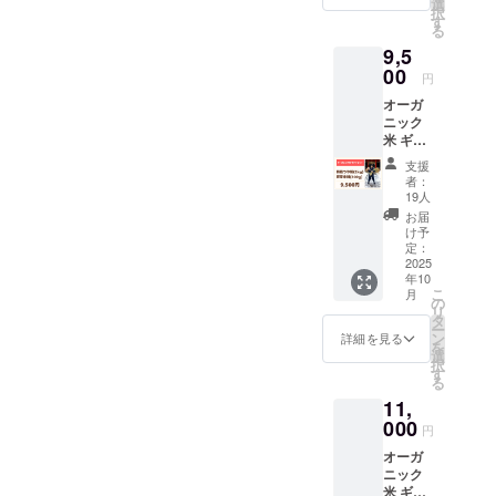
11か月
選
択
者様と
原産
す
る
の連絡
地：山
9,5
方法：
形県 添
詳細は
00
加物表
円
メール
示：無
オーガ
で連絡
し アレ
ニック
しま
ルギー
米 ギフ
す。
表示：
トセッ
無し 名
支援
ト 特
称：胚
者：
栽つや
芽餅
19人
姫
（有機
お届
（2kg）
胚芽米
け予
＋胚芽
定：
弥兵衛
米餅
2025
の幻の
年10
（300g
もち）
こ
月
） 名
の
内容
リ
称：特
タ
量：
ー
栽つや
ン
300g 原
詳細を見る
を
姫 内容
選
材料：
択
量：
す
有機水
る
1Kg、
稲もち
11,
2Kg、
米（山
5Kg 原
000
形県産
円
材料：
でわの
オーガ
米 保存
もち
ニック
方法：
100％）
米 ギフ
常温 賞