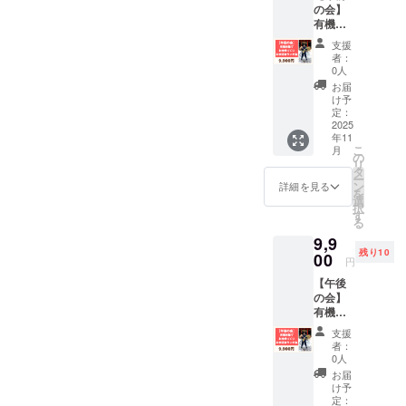
の会】
（300g
援者様
ら、お手数ですがご連絡い
有機米
） ※未
の交通
麹でお
ただけますと幸いです。 引
就学児
費や滞
支援
味噌づ
は無料
在費は
者：
き続き宜しくお願いいたし
くり＋
※会場ま
各自で
0人
お米試
での交
ご負担
お届
ます。出羽弥兵衛株式会社
食ラン
通費、
くださ
け予
チ会 日
宿泊が
定：
い。 ・
時：
2025
必要な
支援者
年11
11/17（
場合の
様との
こ
月
月）午
宿泊費
の
連絡方
リ
前10:30
は含ま
タ
法：詳
ー
- 12:30
れてい
ン
細は
詳細を見る
を
会場：
ませ
選
メール
択
都内 ※
ん。 ・
す
で連絡
る
会場ま
支援者
しま
9,9
での交
様の交
す。
残り10
通費、
00
通費や
円
宿泊が
滞在
【午後
必要な
費：支
の会】
場合の
援者様
有機米
宿泊費
の交通
麹でお
は含ま
費や滞
支援
味噌づ
れてい
在費は
者：
くり＋
ませ
各自で
0人
お米試
ん。 ・
ご負担
お届
食ラン
支援者
くださ
け予
チ会 日
様の交
定：
い。 ・