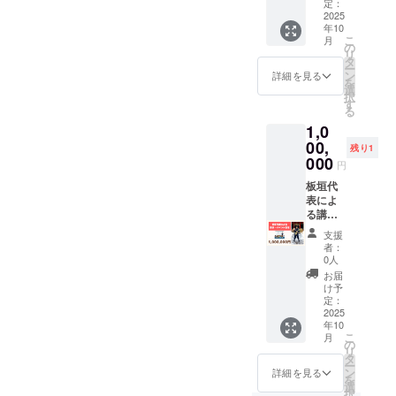
お名
定：
前、ロ
2025
年10
ゴ
こ
月
（1000
の
リ
px
タ
ー
x1000p
ン
詳細を見る
を
x 以
選
択
内）、
す
る
URLを
1,0
掲載 掲
載期
00,
残り1
間：
000
円
2025年
10月1
板垣代
日〜
表によ
2026年
る講
9月30日
演・イ
支援
ベント
者：
登壇 ・
0人
日時：
お届
支援者
け予
と相談
定：
して日
2025
年10
程を決
こ
月
めます
の
リ
（2025
タ
ー
年内の
ン
詳細を見る
を
実施）
選
択