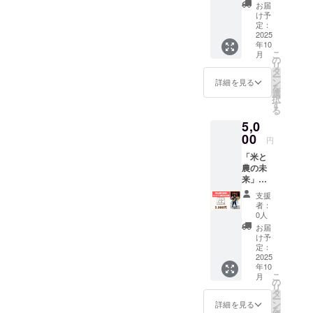
）＋胚
お届
芽米餅
け予
（300g
定：
） 名
2025
年10
称：白
こ
月
餅（弥
の
リ
兵衛の
タ
ー
幻のも
ン
詳細を見る
を
ち） 内
選
択
容量：
す
る
300g 原
5,0
材料：
有機水
00
円
稲もち
「米と
米（山
農の未
形県産
来」オ
でわの
ンライ
もち
支援
ン座談
100％）
者：
会ご招
保存方
0人
待 ・日
法：直
お届
時：
射日
け予
2025年
光、高
定：
10月頃
2025
温、多
年10
の開催
湿を避
こ
月
・場
けて保
の
リ
所：
存 賞味
タ
ー
ZOOM
期限：
ン
詳細を見る
を
・支援