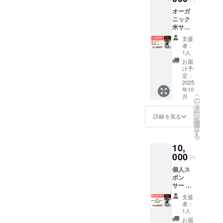
材料：
姫 内容
存 賞味
オーガ
米 保存
量：
期限：
ニック
方法：
1Kg、
11か月
米サブ
常温 賞
2Kg、
原産
スクリ
味期
5Kg 原
地：山
支援
プショ
限：無
材料：
形県 添
者：
ン （半
し 原産
米 保存
1人
加物表
年コー
地：山
方法：
示：無
お届
ス）月1
形県 添
常温 賞
け予
し アレ
回／有
加物表
定：
味期
ルギー
機つや
2025
示：無
限：無
表示：
年10
姫
し アレ
し 原産
無し 税
こ
月
2kg（合
ルギー
の
地：山
込、送
リ
計
表示：
タ
形県 添
料込み
ー
12kg）
無し 税
ン
加物表
詳細を見る
を
名称：
込、送
選
示：無
択
有機つ
料込み
す
し アレ
る
や姫 内
ルギー
10,
容量：
表示：
2Kg 原
000
無し 名
円
材料：
称：白
個人ス
米 保存
餅（弥
ポン
方法：
兵衛の
サー HP
常温 賞
幻のも
に個人
味期
ち） 内
支援
スポン
限：無
容量：
者：
サー様
し 原産
1人
300g 原
として
地：山
材料：
お届