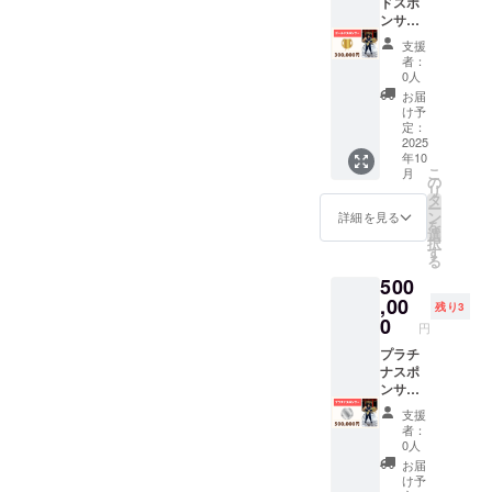
ドスポ
形県 添
ンサー
加物表
HPに
示：無
支援
ゴール
者：
し アレ
ドスポ
0人
ルギー
ンサー
お届
表示：
様とし
け予
無し 税
てお名
定：
込、送
前掲
2025
料込み
年10
載、ロ
こ
月
ゴ
の
リ
（500p
タ
ー
x
ン
詳細を見る
を
x500px
選
択
以
す
る
内）、
500
URLを
掲載 掲
,00
残り3
載期
0
円
間：
2025年
プラチ
10月1
ナスポ
日〜
ンサー
2026年
HPにプ
支援
9月30日
ラチナ
者：
スポン
0人
サー様
お届
として
け予