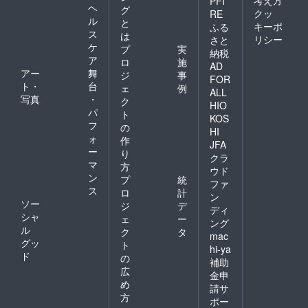
PFI
ヘ
グ
クッ
RE
ル
と
キーポ
ふる
ス
は
リシー
さと
ケ
プ
実
納税
ア
ロ
施
AD
アー
舞
ジ
事
FOR
ト・
台
ェ
例
ALL
写真
・
ク
HIO
パ
ト
KOS
フ
の
HI
ォ
作
JFA
ー
り
クラ
マ
方
ウド
ン
プ
統
ファ
ス
ロ
計
ン
ソー
ジ
デ
ディ
シャ
ェ
ー
ング
ル
ク
タ
mac
グッ
ト
hi-ya
ド
の
補助
広
金申
め
請サ
方
ポー