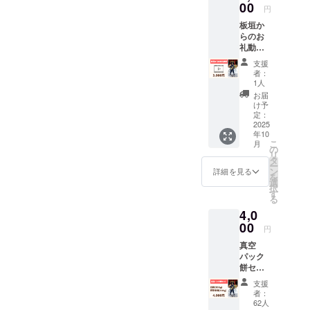
00
ご負担
円
くださ
板垣か
い。 ・
らのお
支援者
礼動画
様との
・収録
連絡方
支援
時間：
法：詳
者：
5〜10分
細は
1人
間 ・提
メール
お届
供方
で連絡
け予
法：
定：
しま
メール
2025
す。
年10
にURL
こ
月
を記載
の
リ
しま
タ
ー
す。
ン
詳細を見る
を
選
択
す
る
4,0
00
円
真空
パック
餅セッ
ト：白
支援
餅
者：
（300g
62人