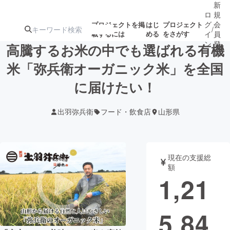
新
ロ
規
グ
会
プロジェクトを掲
はじ
プロジェクト
/
載するには
める
をさがす
イ
員
ン
登
高騰するお米の中でも選ばれる有機
録
米「弥兵衛オーガニック米」を全国
に届けたい！
人気のプロ
注目のリ
注目の新着プロ
募集終了が近いプ
もうすぐ公開
ジェクト
ターン
ジェクト
ロジェクト
されます
出羽弥兵衛
フード・飲食店
山形県
アート・写真
音楽
現在の支援総
テクノロジー・ガジェット
ゲーム・サ
額
1,21
映像・映画
書籍・雑誌
5,84
ビジネス・起業
チャレンジ