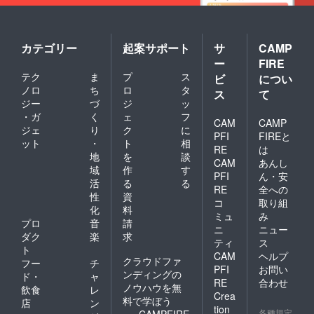
カテゴリー
起案サポート
サ
CAMP
ー
FIRE
テク
ま
プ
ス
ビ
につい
ノロ
ち
ロ
タ
ス
て
ジー
づ
ジ
ッ
・ガ
く
ェ
フ
CAM
CAMP
ジェ
り
ク
に
PFI
FIREと
ット
・
ト
相
RE
は
地
を
談
CAM
あんし
域
作
す
PFI
ん・安
活
る
る
RE
全への
性
資
コ
取り組
化
料
ミュ
み
プロ
音
請
ニ
ニュー
ダク
楽
求
ティ
ス
ト
CAM
ヘルプ
クラウドファ
フー
チ
PFI
お問い
ンディングの
ド・
ャ
RE
合わせ
ノウハウを無
飲食
レ
Crea
料で学ぼう
店
ン
tion
各種規定
CAMPFIRE