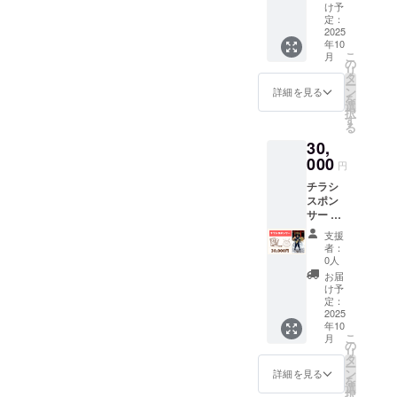
お名前
形県 添
け予
有機水
掲載 掲
加物表
定：
稲もち
載期
2025
示：無
米（山
年10
間：
し アレ
形県産
こ
月
2025年
ルギー
の
でわの
リ
10月1
表示：
タ
もち
ー
日〜
無し 税
ン
詳細を見る
100％）
を
2026年
込、送
選
保存方
択
9月30日
料込み
す
法：直
る
射日
30,
光、高
000
温、多
円
湿を避
チラシ
けて保
スポン
存 賞味
サー リ
期限：
ターン
11か月
支援
と共に
者：
原産
御社の
0人
地：山
チラシ
お届
形県 添
を封入
け予
加物表
させて
定：
示：無
いただ
2025
し アレ
年10
きま
ルギー
こ
月
す。 御
の
表示：
リ
社のチ
タ
無し 名
ー
ラシを
ン
詳細を見る
称：胚
を
100部、
選
芽餅
択