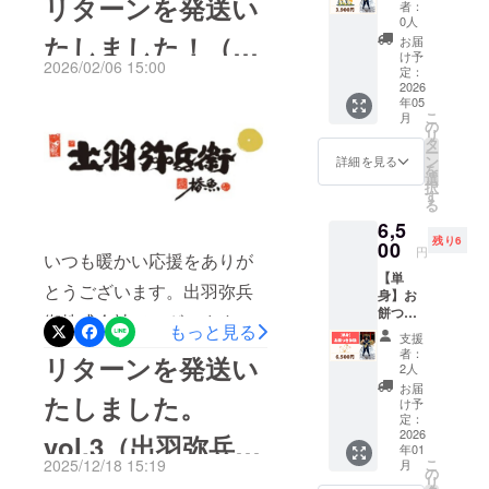
リターンを発送い
者：
（第5回目）有機栽培コー
産付
0人
き） 日
たしました！（出
お届
ス・特別栽培コースともに
程：
け予
2026/02/06 15:00
2026年
定：
発送を完了いたしました。
羽弥兵衛株式会
5月予定
2026
年05
また、弊社のお米・お餅は
会場：
こ
社）
月
山形県
の
リ
ホームページでも販売して
庄内 お
タ
ー
土産：
ン
詳細を見る
おります。引き続きご注文
を
出羽弥
選
択
兵衛幻
す
されたい方は、下記URLよ
る
のもち
6,5
り是非ご検討くださいま
一袋
残り6
（300g
00
円
せ。▼弊社ホームページ
いつも暖かい応援をありが
） ※会
【単
場まで
URLhttps://www.organic-
とうございます。出羽弥兵
身】お
の交通
餅つき
費、宿
yahei.jp/search/引き続き宜
衛株式会社でございます。2
もっと見る
体験
泊が必
支援
（お土
しくお願いいたします。出
要な場
月5日、お米サブスクのリ
者：
リターンを発送い
産付
合の宿
2人
羽弥兵衛株式会社
ターン発送を行いました。
き） 日
泊費は
お届
たしました。
程：1月
含まれ
け予
（第4回目）有機栽培コー
上旬開
ていま
定：
催（1月
2026
せん。
vol.3（出羽弥兵衛
ス・特別栽培コースともに
年01
10日ま
・支援
こ
2025/12/18 15:19
月
たは11
者様の
発送を完了いたしました。
の
株式会社）
リ
日予
交通費