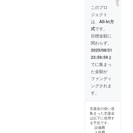
・場
す
る
所：支
このプロ
援者と
ジェクト
相談し
て決め
は、
All-In方
ます。
式
です。
・支援
者様の
目標金額に
交通費
関わらず、
や滞在
費：支
2025/08/31
援者様
23:59:59
ま
の交通
費や滞
でに集まっ
在費は
た金額が
各自で
ご負担
ファンディ
くださ
ングされま
い。 ・
支援者
す。
様との
連絡方
法：詳
支援金の使い道
細は
集まった支援金
メール
は以下に使用す
で連絡
る予定です。
しま
設備費
す。
人件費