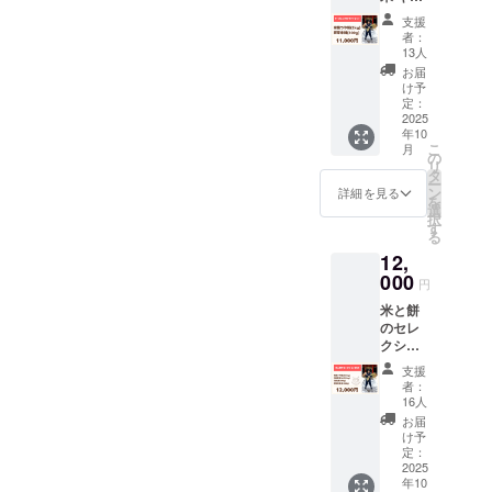
保存方
トセッ
味期
法：直
支援
ト：有
限：無
射日
者：
機つや
し 原産
13人
光、高
姫
地：山
温、多
お届
（2kg）
形県 添
け予
湿を避
＋ 胚芽
加物表
定：
けて保
米餅
2025
示：無
存 賞味
年10
（300g
し アレ
期限：
こ
月
） 名
ルギー
の
11か月
リ
称：有
表示：
タ
原産
ー
機つや
無し 名
ン
詳細を見る
地：山
を
姫 内容
称：胚
選
形県 添
択
量：
芽餅
す
加物表
る
1Kg、
（有機
示：無
12,
2Kg、
胚芽米
し アレ
5Kg 原
000
弥兵衛
ルギー
円
材料：
の幻の
表示：
米と餅
米 保存
もち）
無し 税
のセレ
方法：
内容
込、送
クショ
常温 賞
量：
料込み
ンBOX
味期
300g 原
支援
有機つ
限：無
材料：
者：
や姫・
し 原産
有機水
16人
特栽雪
地：山
稲もち
お届
若丸 食
形県 添
米（山
け予
べ比べ
加物表
定：
形県産
（各
2025
示：無
でわの
年10
1kg）白
し アレ
もち