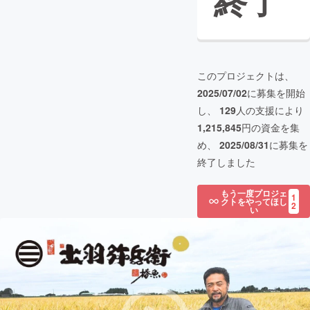
終了
このプロジェクトは、
2025/07/02
に募集を開始
し、
129
人の支援により
1,215,845
円の資金を集
め、
2025/08/31
に募集を
終了しました
もう一度プロジェ
1
クトをやってほし
2
い