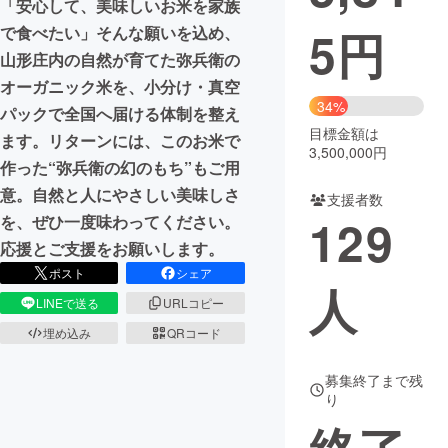
「安心して、美味しいお米を家族
5
円
で食べたい」そんな願いを込め、
まちづくり・地域活性化
山形庄内の自然が育てた弥兵衛の
オーガニック米を、小分け・真空
CAMPFIRE for Social Good
CAMPFIRE Creation
34%
パックで全国へ届ける体制を整え
CAMPFIREふるさと納税
machi-ya
コミュニティ
目標金額は
ます。リターンには、このお米で
3,500,000円
作った“弥兵衛の幻のもち”もご用
意。自然と人にやさしい美味しさ
支援者数
129
を、ぜひ一度味わってください。
応援とご支援をお願いします。
ポスト
シェア
人
LINEで送る
URLコピー
埋め込み
QRコード
募集終了まで残
り