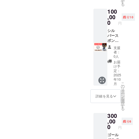
送って
す
（有機
る
くださ
胚芽米
100
い。
弥兵衛
,00
残り10
の幻の
0
もち）
円
内容
シル
量：
バース
300g 原
ポン
材料：
サー HP
有機水
支援
にシル
者：
稲もち
バース
0人
米（山
ポン
お届
形県産
サー様
け予
でわの
として
定：
もち
お名前
2025
100％）
年10
掲載 掲
保存方
こ
月
載期
の
法：直
リ
間：
タ
射日
ー
2025年
ン
詳細を見る
光、高
を
10月1
選
温、多
択
日〜
す
湿を避
る
2026年
けて保
300
9月30日
存 賞味
,00
残り6
期限：
0
11か月
円
原産
ゴール
地：山