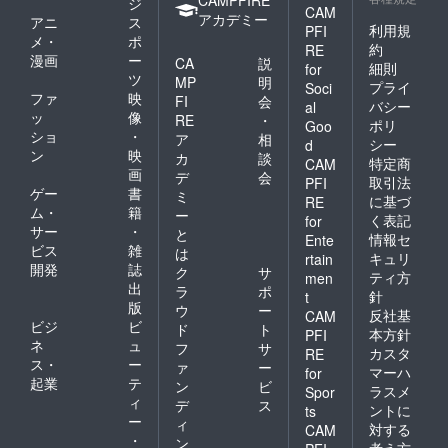
ジ
CAM
アカデミー
アニ
ス
利用規
PFI
メ・
ポ
約
RE
漫画
ー
CA
説
細則
for
ツ
MP
明
プライ
Soci
ファ
映
FI
会
バシー
al
ッ
像
RE
・
ポリ
Goo
ショ
・
ア
相
シー
d
ン
映
カ
談
特定商
CAM
画
デ
会
取引法
PFI
ゲー
書
ミ
に基づ
RE
ム・
籍
ー
く表記
for
サー
・
と
情報セ
Ente
ビス
雑
は
キュリ
rtain
開発
誌
ク
サ
ティ方
men
出
ラ
ポ
針
t
版
ウ
ー
反社基
CAM
ビジ
ビ
ド
ト
本方針
PFI
ネ
ュ
フ
サ
カスタ
RE
ス・
ー
ァ
ー
マーハ
for
起業
テ
ン
ビ
ラスメ
Spor
ィ
デ
ス
ントに
ts
ー
ィ
対する
CAM
・
ン
考え方