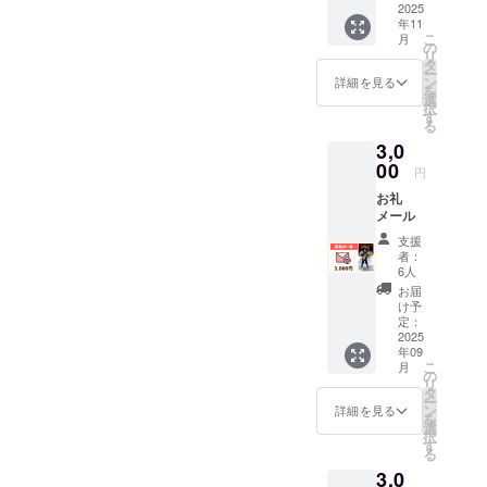
時：
2025
通費や
支援者
年11
11/17（
滞在
様との
こ
月
月）午
費：支
の
連絡方
リ
後13:30
援者様
タ
法：詳
ー
- 15:30
の交通
ン
細は
詳細を見る
を
会場：
費や滞
選
メール
択
都内 ※
在費は
す
で連絡
る
会場ま
各自で
しま
3,0
での交
ご負担
す。
通費、
00
くださ
円
宿泊が
い。 ・
お礼
必要な
支援者
メール
場合の
様との
宿泊費
連絡方
支援
は含ま
法：詳
者：
れてい
細は
6人
ませ
メール
お届
ん。 ・
で連絡
け予
支援者
定：
しま
2025
様の交
す。
年09
通費や
こ
月
滞在
の
リ
費：支
タ
ー
援者様
ン
詳細を見る
を
の交通
選
択
費や滞
す
る
在費は
3,0
各自で