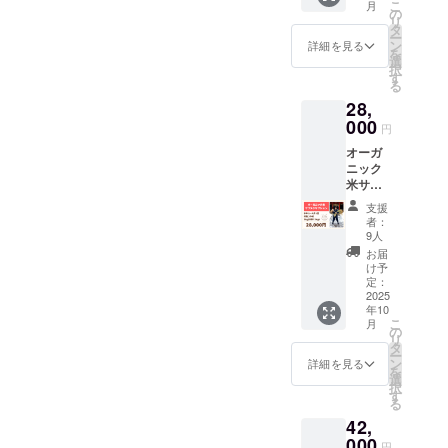
こ
月
餅・胚
ルギー
の
100％）
リ
芽米餅
表示：
タ
保存方
ー
（各
無し 名
ン
法：直
詳細を見る
を
300g）
称：胚
選
射日
択
名称：
芽餅
す
光、高
る
有機つ
（有機
温、多
28,
や姫 内
胚芽米
湿を避
容量：
000
弥兵衛
けて保
円
1Kg、
の幻の
存 賞味
オーガ
2Kg、
もち）
期限：
ニック
5Kg 原
内容
11か月
米サブ
材料：
量：
原産
スクリ
米 保存
300g 原
地：山
支援
プショ
方法：
材料：
形県 添
者：
ン （半
常温 賞
有機水
9人
加物表
年コー
味期
稲もち
示：無
お届
ス）月1
限：無
米（山
け予
し アレ
回／特
し 原産
定：
形県産
ルギー
栽つや
2025
地：山
でわの
表示：
年10
姫
形県 添
もち
無し 税
こ
月
2kg（合
加物表
の
100％）
込、送
リ
計
示：無
タ
保存方
料込み
ー
12kg）
し アレ
ン
法：直
詳細を見る
を
名称：
ルギー
選
射日
択
特栽つ
表示：
す
光、高
る
や姫 内
無し 名
温、多
42,
容量：
称：特
湿を避
2Kg 原
000
栽つや
けて保
円