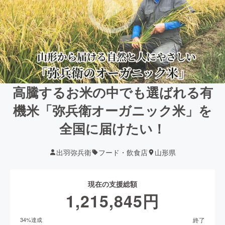
高騰するお米の中でも選ばれる有
機米「弥兵衛オーガニック米」を
全国に届けたい！
出羽弥兵衛
フード・飲食店
山形県
現在の支援総額
1,215,845
円
終了
34
%達成