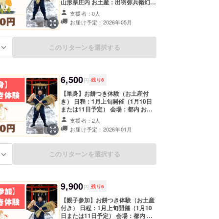
山形県庄内 お土産：出羽弥兵衛幻の
もち一袋（300g） ※会場までの交通
支援者：0人
費、宿泊が必要な場合の宿泊費は含
お届け予定：2026年05月
まれていません。 ・支援者様の交通
費や滞在費：支援者様の交通費や滞
在費は各自でご負担ください。 ・支
このリターンを選択する
る
援者様との連絡方法：詳細はメール
で連絡します。
6,500
円
残り
6
【単身】お餅つき体験（お土産付
き） 日程：1月上旬開催（1月10日
または11日予定） 会場：都内 お土
産：出羽弥兵衛幻のもち一袋
支援者：2人
（300g） ※未就学児は無料 ※会場ま
お届け予定：2026年01月
での交通費、宿泊が必要な場合の宿
泊費は含まれていません。 ・支援者
様の交通費や滞在費：支援者様の交
このリターンを選択する
る
通費や滞在費は各自でご負担くださ
い。 ・支援者様との連絡方法：詳細
はメールで連絡します。
9,900
円
残り
6
【親子参加】お餅つき体験（お土産
付き） 日程：1月上旬開催（1月10
日または11日予定） 会場：都内 お