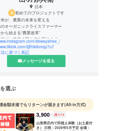
日本
初めてのプロジェクトです
お米が、農業の未来を変える
内のオーガニックライスファーマー
から始まる“農業改革”
一口が、未来の田んぼを守ります
/www.instagram.com/dewayahee_/
ン挑戦中！
/www.tiktok.com/@hikibmqy7u7
引法に基づく表記
メッセージを送る
を選ぶ
標金額未達でもリターンが届きます
(All-in方式)
3,900
円
残り
10
山形県庄内で田植え体験（お土産付
き） 日程：2026年5月予定 会場：