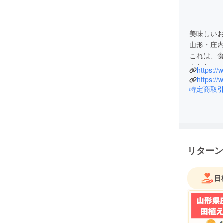
美味しい
山形・庄
これは、食
あなたの
https:/
クラファ
https:/
特定商取
リターン
目