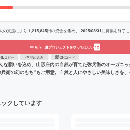
人の支援により
1,215,845
円の資金を集め、
2025/08/31
に募集を終了し
もう一度プロジェクトをやってほしい
12
RLコピー
埋め込み
QRコード
んな願いを込め、山形庄内の自然が育てた弥兵衛のオーガニッ
弥兵衛の幻のもち”もご用意。自然と人にやさしい美味しさを
ェックしています