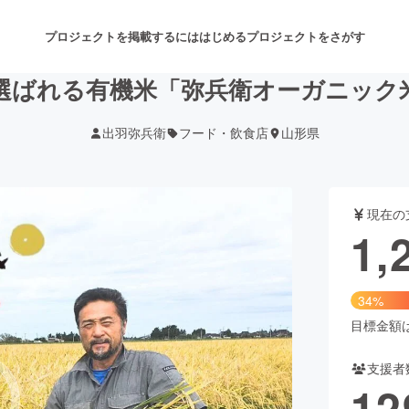
プロジェクトを掲載するには
はじめる
プロジェクトをさがす
選ばれる有機米「弥兵衛オーガニック
出羽弥兵衛
フード・飲食店
山形県
注目のリターン
注目の新着プロジェクト
募集終了が近いプロジェクト
も
現在の
音楽
舞台・パフォーマンス
1,
ゲーム・サービス開発
フード・飲食店
34%
書籍・雑誌出版
アニメ・漫画
目標金額は3
支援者
チャレンジ
ビューティー・ヘルスケ
12