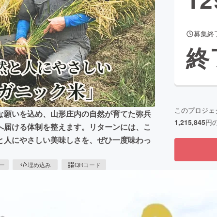
募集終
CAMPFIRE for Social Good
CAMPFIRE Creation
終
CAMPFIREふるさと納税
machi-ya
コミュニティ
このプロジェ
な願いを込め、山形庄内の自然が育てた弥兵
1,215,845
円
へ届ける体制を整えます。リターンには、こ
と人にやさしい美味しさを、ぜひ一度味わっ
ピー
埋め込み
QRコード