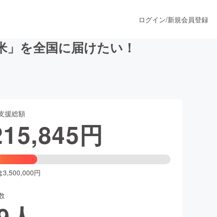
ログイン
/
新規会員登録
米」を全国に届けたい！
うすぐ公開されます
支援総額
プロダクト
215,845
円
ファッション
スポーツ
,500,000円
数
ア
ソーシャルグッド
9
人