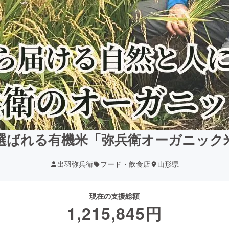
選ばれる有機米「弥兵衛オーガニック
出羽弥兵衛
フード・飲食店
山形県
現在の支援総額
1,215,845
円