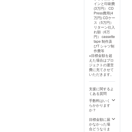
ウェイ
インと印刷費
トTシャ
(3万円） CD
ツ
Press費用(4
万円) CDケー
ス（5万円）
リターン仕入
れ額（6万
円） cassette
tape 制作及
びT シャツ制
作費等
※目標金額を超
えた場合はプロ
ジェクトの運営
費に充てさせて
いただきます。
支援に関するよ
くある質問
手数料はいく
らかかります
か？
目標金額に届
かなかった場
合どうなりま