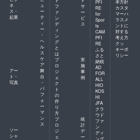
本方針
PFI
ネ
ュ
フ
サ
カスタ
RE
ス・
ー
ァ
ー
マーハ
for
起業
テ
ン
ビ
ラスメ
Spor
ィ
デ
ス
ントに
ts
ー
ィ
対する
CAM
・
ン
考え方
PFI
ヘ
グ
クッ
RE
ル
と
キーポ
ふる
ス
は
リシー
さと
ケ
プ
実
納税
ア
ロ
施
AD
アー
舞
ジ
事
FOR
ト・
台
ェ
例
ALL
写真
・
ク
HIO
パ
ト
KOS
フ
の
HI
ォ
作
JFA
ー
り
クラ
マ
方
ウド
ン
プ
統
ファ
ス
ロ
計
ン
ソー
ジ
デ
ディ
シャ
ェ
ー
ング