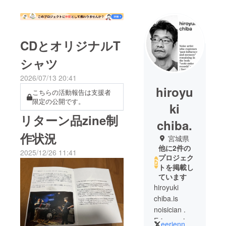
CDとオリジナルT
シャツ
2026/07/13 20:41
hiroyu
こちらの活動報告は支援者
限定の公開です。
ki
リターン品zine制
chiba.
作状況
宮城県
他に2件の
2025/12/26 11:41
プロジェク
トを掲載し
ています
hiroyuki
chiba.is
noisician .
Erica synths
eeriennoiserec