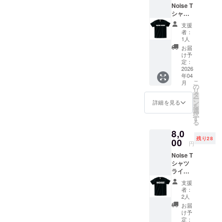
Noise T
ザイン
ツ
シャツ
のNoise
ライブ
Tシャツ
支援
の時
をご提
者：
Noiseの
供させ
1人
ロコのT
て頂き
お届
シャツ
ます。
け予
を着用
Tシャツ
定：
してパ
2026
のカ
年04
フォー
ラーは
こ
月
マンス
白 サイ
の
リ
をして
ズ展
タ
ー
いま
開：M,
ン
詳細を見る
を
す。お
L ,XL
選
択
客様か
printsta
す
る
らお問
rヘビー
8,0
い合わ
ウェイ
残り28
せが多
00
トTシャ
円
く今回
ツ
Noise T
オリジ
8,000円
シャツ
ナルデ
ライブ
ザイン
の時
のNoise
支援
Noiseの
Tシャツ
者：
ロコのT
をご提
2人
シャツ
供させ
お届
を着用
て頂き
け予
してパ
ます。
定：