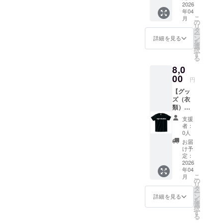
フォー
2026
Tシャツ
年04
マンス
のカ
こ
月
をして
ラーは
の
リ
いま
黒の予
タ
ー
す。お
定で
ン
詳細を見る
を
客様か
す。 サ
選
択
らお問
イズ展
す
る
い合わ
開：M,
8,0
せが多
L ,XL
く今回
00
printsta
円
オリジ
rヘビー
【グッ
ナルデ
ウェイ
ズ（衣
ザイン
トTシャ
類）】
のNoise
ツ
improvi
Tシャツ
8,000円
支援
sation
をご提
者：
の文字
供させ
0人
をデザ
て頂き
お届
インし
ます。
け予
たTシャ
Sサイズ
定：
ツを提
2026
のお問
年04
供しま
い合わ
こ
月
す。 ・
せがあ
の
リ
サイズ
りまし
タ
ー
展開：
たので
ン
詳細を見る
を
S, M,
追加リ
選
択
L,XL ・
ターン
す
る
カラー
とさせ