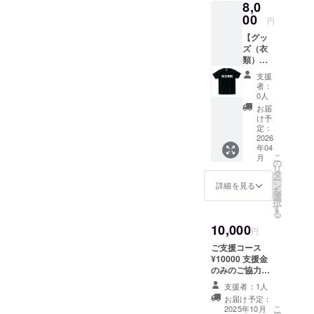
8,0
展開：
て頂き
黒
00
ます。
円
Tシャツ
【グッ
のカ
ズ（衣
ラーと
類）】
ロゴデ
暗黒舞
ザイン
支援
踏をデ
をお選
者：
ザイン
びくだ
0人
したT
さい。
お届
シャツ
サイズ
け予
を提供
定：
展開：s
しま
2026
printsta
年04
す。 ・
rヘビー
こ
月
サイズ
の
ウェイ
リ
展開：
タ
トTシャ
ー
S, M,
ン
ツ
詳細を見る
を
L,XL ・
選
択
カラー
す
る
展開：
10,000
黒
円
ご支援コース
¥10000 支援金
のみのご協力で
す。リターンは
支援者：1人
【お礼のメッ
お届け予定：
セージ】となり
こ
2025年10月