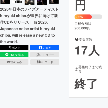
円
2026年日本のノイズアーティスト
まちづくり・地域活性化
hiroyuki chiba.が世界に向けて新
63%
作CDをリリース！ In 2026,
目標金額は
CAMPFIRE for Social Good
CAMPFIRE Creation
200,000円
Japanese noise artist hiroyuki
CAMPFIREふるさと納税
machi-ya
コミュニティ
chiba. will release a new CD to
支援者数
the world.
17
人
ポスト
シェア
LINEで送る
URLコピー
埋め込み
QRコード
募集終了まで残
り
終了