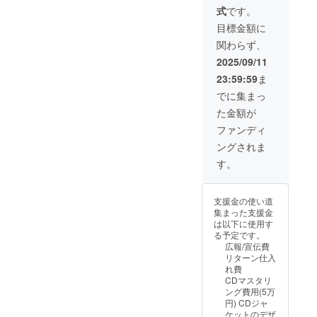
す。お
式
です。
客様か
らお問
目標金額に
い合わ
関わらず、
せが多
く今回
2025/09/11
オリジ
23:59:59
ま
ナルデ
ザイン
でに集まっ
のNoise
た金額が
Tシャツ
をご提
ファンディ
供させ
ングされま
て頂き
ます。
す。
サイズ
とロゴ
デザイ
支援金の使い道
ンをお
集まった支援金
選びく
は以下に使用す
ださ
る予定です。
い。 サ
広報/宣伝費
イズ展
リターン仕入
開：
れ費
S,M, L
CDマスタリ
,XL
ング費用(5万
printsta
円) CDジャ
rヘビー
ケットのデザ