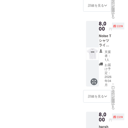
タ
ー
す。お
ン
詳細を見る
を
客様か
選
択
らお問
す
る
い合わ
8,0
せが多
残り29
く今回
00
円
オリジ
Noise T
ナルデ
シャツ
ザイン
ライブ
のNoise
の時
Tシャツ
支援
Noiseの
をご提
者：
ロコのT
供させ
1人
シャツ
て頂き
お届
を着用
ます。
け予
してパ
Tシャツ
定：
フォー
2026
のカ
年04
マンス
ラーは
こ
月
をして
黒の予
の
リ
いま
定です
タ
ー
す。お
・サイ
ン
詳細を見る
を
客様か
ズ展
選
択
らお問
開：M,
す
る
い合わ
L ,XL
8,0
せが多
printsta
残り29
く今回
00
rヘビー
円
オリジ
ウェイ
harsh
ナルデ
トTシャ