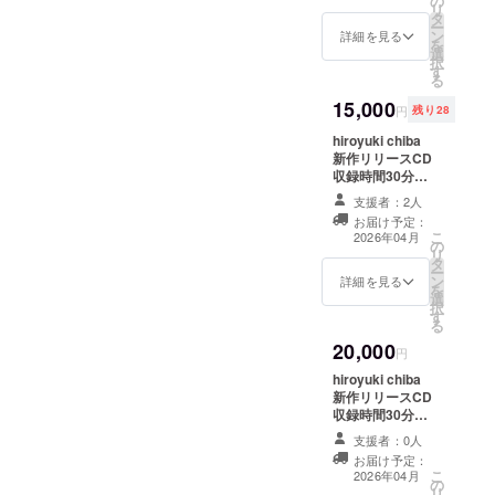
の
ます。 他のコー
リ
タ
スにプラスして
ー
ン
ご支援賜れれば
詳細を見る
を
選
幸いです。 感謝
択
す
の気持ちを込め
る
て、お礼のメッ
15,000
セージをお送り
円
残り28
します。
hiroyuki chiba
新作リリースCD
収録時間30分
hiroyuki chiba
支援者：2人
ライブ音源
お届け予定：
cassette tape
こ
2026年04月
の
noise 収録時間A
リ
タ
面20分B面20分
ー
ン
詳細を見る
を
選
択
す
る
20,000
円
hiroyuki chiba
新作リリースCD
収録時間30分
hiroyuki chiba
支援者：0人
ライブ音源
お届け予定：
cassette tape
こ
2026年04月
の
収録時間A面20
リ