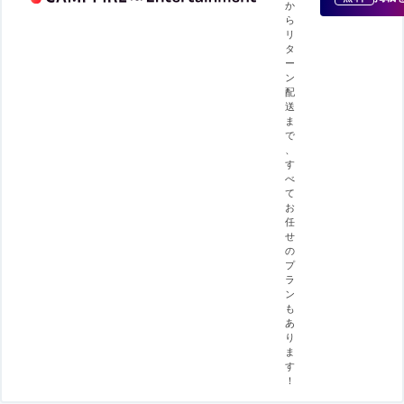
か
ら
リ
タ
ー
ン
配
送
ま
で
、
す
べ
て
お
任
せ
の
プ
ラ
ン
も
あ
り
ま
す
！