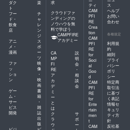
ダク
楽
求
ティ
ス
ト
CAM
ヘルプ
クラウドファ
フー
チ
PFI
お問い
ンディングの
ド・
ャ
RE
合わせ
ノウハウを無
飲食
レ
Crea
料で学ぼう
店
ン
tion
各種規定
CAMPFIRE
ジ
CAM
アカデミー
アニ
ス
利用規
PFI
メ・
ポ
約
RE
漫画
ー
CA
説
細則
for
ツ
MP
明
プライ
Soci
ファ
映
FI
会
バシー
al
ッ
像
RE
・
ポリ
Goo
ショ
・
ア
相
シー
d
ン
映
カ
談
特定商
CAM
画
デ
会
取引法
PFI
ゲー
書
ミ
に基づ
RE
ム・
籍
ー
く表記
for
サー
・
と
情報セ
Ente
ビス
雑
は
キュリ
rtain
開発
誌
ク
サ
ティ方
men
出
ラ
ポ
針
t
版
ウ
ー
反社基
CAM
ビジ
ビ
ド
ト