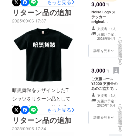
います。アーティストの思
もっと見る
3,000
円
考や背景を深く知ることが
リターン品の追加
Noise Logo ス
テッカー
できる、貴重な資料となり
2025/09/06 17:37
original
そうです。### 支援者の皆
zine（カラー印
支援者：1人
刷）
お届け予定：
様へのメッセージ現在、一
こ
2026年04月
の
リ
刻も早くお届けできるよう
タ
ー
ン
詳細を見る
制作に励んでおりますが、
を
選
択
す
クオリティを追求するため
る
にお時間をいただいている
3,000
円
状況です。「ご支援者の皆
ご支援コース
¥3000 支援金の
様、お待たせしてしまい大
みのご協力で
暗黒舞踏をデザインしたT
す。リターンは
変申し訳ございません。も
支援者：3人
シャツをリターン品として
【お礼のメッ
お届け予定：
うしばらくお待ちくださ
セージ】となり
こ
2025年10月
追加しました。・サイズ展
の
ます。 他のコー
もっと見る
リ
い」心を込めて制作してお
タ
スにプラスして
ー
開：S, M, L,XL ・カラー展
ン
ご支援賜れれば
リターン品の追加
詳細を見る
を
りますので、お手元に届く
選
幸いです。 感謝
開：黒
択
す
の気持ちを込め
まで今しばらくお待ちいた
2025/09/06 17:34
る
て、お礼のメッ