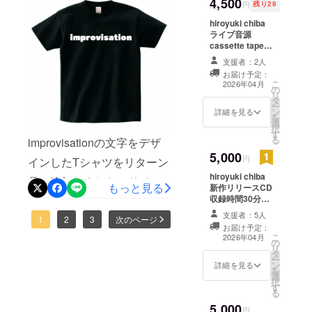
4,500
だけますと幸いです。
セージをお送り
円
残り28
します。
hiroyuki chiba.
hiroyuki chiba
ライブ音源
cassette tape
収録時間A面20
支援者：2人
分B面20分 今回
お届け予定：
のプロジェクト
こ
2026年04月
の
の為にeerie
リ
タ
noiserecordsか
ー
ン
ら特別にリリー
詳細を見る
を
選
スを行います
択
す
Noise Logo ス
る
improvisationの文字をデザ
テッカー
5,000
original
円
インしたTシャツをリターン
zine（カラー印
hiroyuki chiba
刷）
品に追加しました・サイズ
もっと見る
新作リリースCD
収録時間30分
展開：S, M, L,XL ・カラー
Noise Logo ス
支援者：5人
展開：黒
1
2
3
次のページ
テッカー
お届け予定：
original
こ
2026年04月
の
zine（カラー印
リ
タ
刷）
ー
ン
詳細を見る
を
選
択
す
る
5,000
円