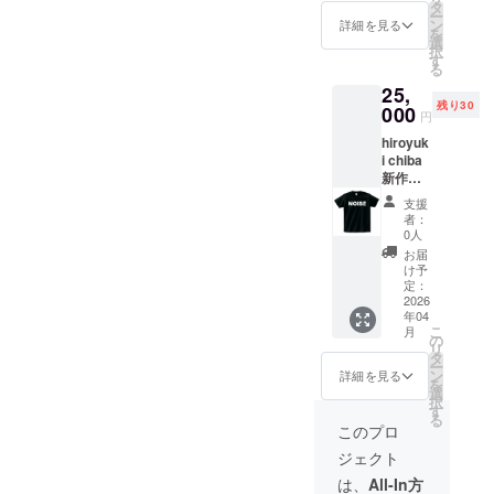
タ
分B面20分
ー
ン
Noise Logo ス
詳細を見る
を
選
テッカー
択
す
original
る
zine（カラー印
25,
刷）
残り30
000
円
hiroyuk
i chiba
新作リ
リース
支援
CD 収録
者：
時間30
0人
分と
お届
Noise T
け予
シャツ
定：
ライブ
2026
年04
の時
こ
月
Noiseの
の
リ
ロコのT
タ
ー
シャツ
ン
詳細を見る
を
を着用
選
択
してパ
す
る
フォー
このプロ
マンス
ジェクト
をして
いま
は、
All-In方