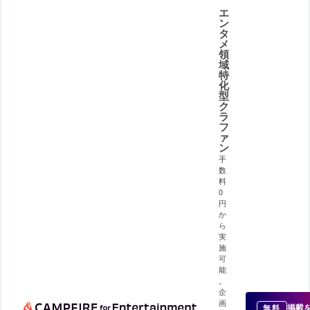
エ
ン
タ
メ
領
域
特
化
型
ク
ラ
フ
ァ
ン
手
数
料
0
円
か
ら
実
施
可
能
。
企
画
掲載
無料