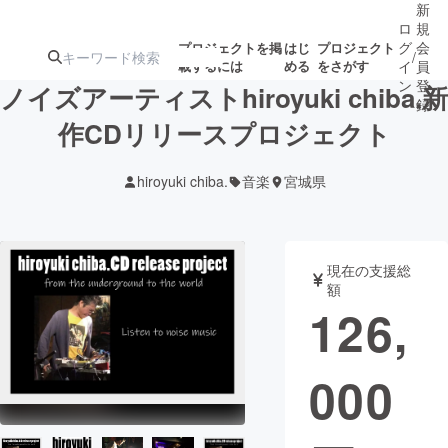
新
ロ
規
グ
会
プロジェクトを掲
はじ
プロジェクト
/
載するには
める
をさがす
イ
員
ン
登
ノイズアーティストhiroyuki chiba.新
録
作CDリリースプロジェクト
人気のプロ
注目のリ
注目の新着プロ
募集終了が近いプ
もうすぐ公開
hiroyuki chiba.
音楽
宮城県
ジェクト
ターン
ジェクト
ロジェクト
されます
アート・写真
音楽
現在の支援総
額
126,
テクノロジー・ガジェット
ゲーム・サ
000
映像・映画
書籍・雑誌
ビジネス・起業
チャレンジ