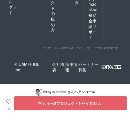
ル
ク
タ
mac
グッ
ト
hi-ya
ド
の
補助
広
金申
め
請サ
方
ポー
ト
「QRコード」は株式会社デンソーウェーブの登録商標です。
© CAMPFIRE,
会社概
採用情
パートナー
Inc.
要
報
募集
hiroyuki chiba.
さんへアンコール
もう一度プロジェクトをやってほしい
3