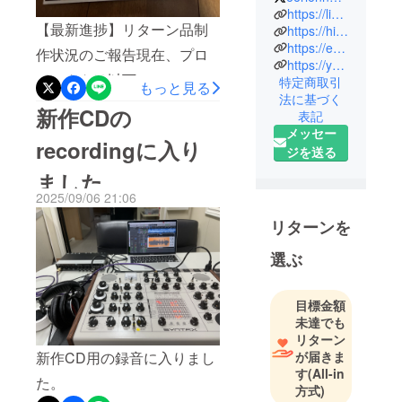
syntrx
https://linktr.ee/eerienoiserecords
【最新進捗】リターン品制
.Improviser
https://hiroyukichiba.bandcamp.com/music
https://eerienoiserecords.stores.jp/
.Owner/Foun
作状況のご報告現在、プロ
https://youtube.com/@hiroyukichibachannel6851
der of eerie
ジェクトは以下のフェーズ
特定商取引
もっと見る
noise
法に基づく
にあります。• 新作CD音
records
新作CDの
表記
源：【レコーディング完
メッセー
recordingに入り
ジを送る
了】• 録音作業が無事に終了
ました
し、現在は音のバランスや
2025/09/06 21:06
質感を整えるミキシング作
リターンを
業に移行しています。アー
ティストとしてのこだわり
選ぶ
が反映される、最も重要な
工程の一つです。• 特典
目標金額
未達でも
ZINE（小冊子）：【制作
リターン
中】• インタビュー形式の内
新作CD用の録音に入りまし
が届きま
す
(All-in
容で現在制作が進められて
た。
方式)