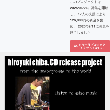
このプロジェクトは、
2025/06/24
に募集を開始
し、
17
人の支援により
126,000
円の資金を集
め、
2025/09/11
に募集を
終了しました
もう一度プロジェク
トをやってほしい