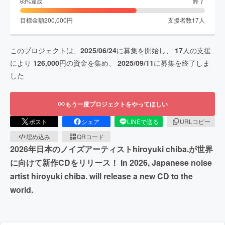
終了
63
%達成
目標金額
200,000
円
支援者数
17
人
このプロジェクトは、
2025/06/24
に募集を開始し、
17
人の支援
により
126,000
円の資金を集め、
2025/09/11
に募集を終了しま
した
もう一度プロジェクトをやってほしい
ポスト
シェア
LINEで送る
URLコピー
埋め込み
QRコード
2026年日本のノイズアーティストhiroyuki chiba.が世界
に向けて新作CDをリリース！ In 2026, Japanese noise
artist hiroyuki chiba. will release a new CD to the
world.