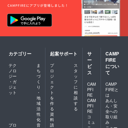
カテゴリー
起案サポート
サ
CAMP
ー
FIRE
テク
ま
プ
ス
ビ
につい
ノロ
ち
ロ
タ
ス
て
ジー
づ
ジ
ッ
・ガ
く
ェ
フ
CAM
CAMP
ジェ
り
ク
に
PFI
FIREと
ット
・
ト
相
RE
は
地
を
談
CAM
あんし
域
作
す
PFI
ん・安
活
る
る
RE
全への
性
資
コ
取り組
化
料
ミュ
み
プロ
音
請
ニ
ニュー