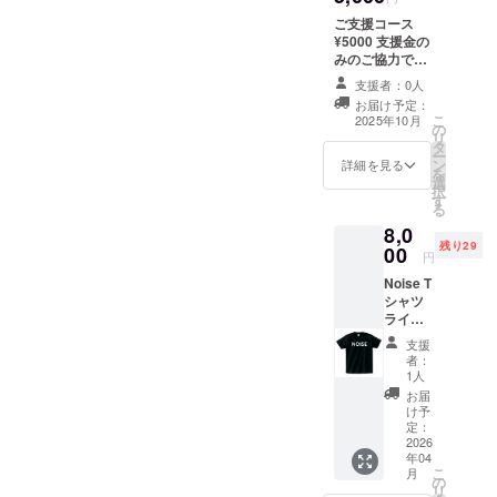
ご支援コース
¥5000 支援金の
みのご協力で
す。 リターンは
支援者：0人
【お礼のメッ
お届け予定：
セージ】となり
こ
2025年10月
の
ます。 他のコー
リ
タ
スにプラスして
ー
ン
ご支援賜れれば
詳細を見る
を
選
幸いです。 感謝
択
す
の気持ちを込め
る
て、お礼のメッ
8,0
セージをお送り
残り29
00
します。
円
Noise T
シャツ
ライブ
の時
支援
Noiseの
者：
ロコのT
1人
シャツ
お届
を着用
け予
してパ
定：
フォー
2026
年04
マンス
こ
月
をして
の
リ
いま