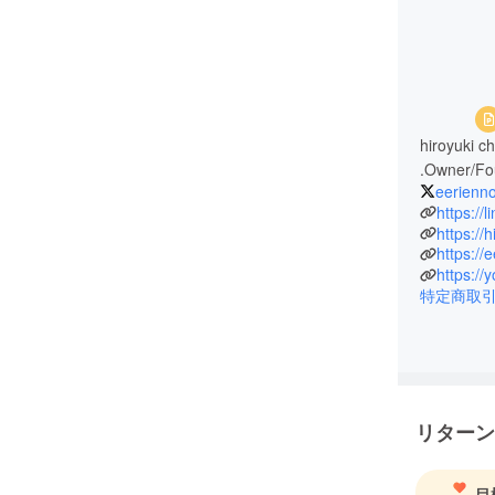
hiroyuki ch
.Owner/Fou
eerienno
https://
https:/
https://
https:/
特定商取
リターン
目