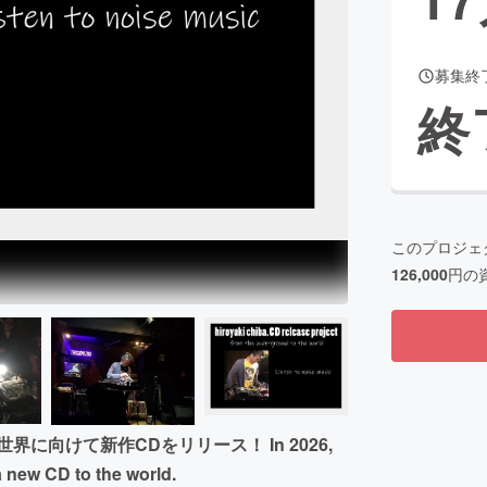
募集終
CAMPFIRE for Social Good
CAMPFIRE Creation
終
CAMPFIREふるさと納税
machi-ya
コミュニティ
このプロジェ
126,000
円の
.が世界に向けて新作CDをリリース！ In 2026,
a new CD to the world.