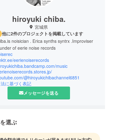
hiroyuki chiba.
宮城県
他に2件のプロジェクトを掲載しています
iba.is noisician . Erica synths syntrx .Improviser
nder of eerie noise records
iserec
linktr.ee/eerienoiserecords
/hiroyukichiba.bandcamp.com/music
eerienoiserecords.stores.jp/
/youtube.com/@hiroyukichibachannel6851
引法に基づく表記
メッセージを送る
を選ぶ
標金額未達でもリターンが届きます
(All-in方式)