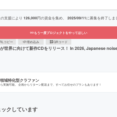
人の支援により
126,000
円の資金を集め、
2025/09/11
に募集を終了しま
もう一度プロジェクトをやってほしい
RLコピー
埋め込み
QRコード
けて新作CDをリリース！ In 2026, Japanese noise artist hir
領域特化型クラファン
から実施可能。 企画からリターン配送まで、すべてお任せのプランもあります！
ェックしています