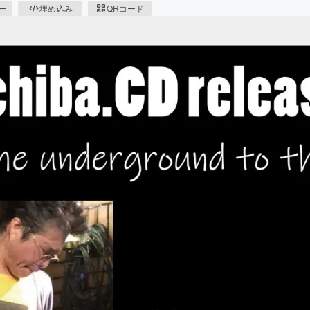
ピー
埋め込み
QRコード