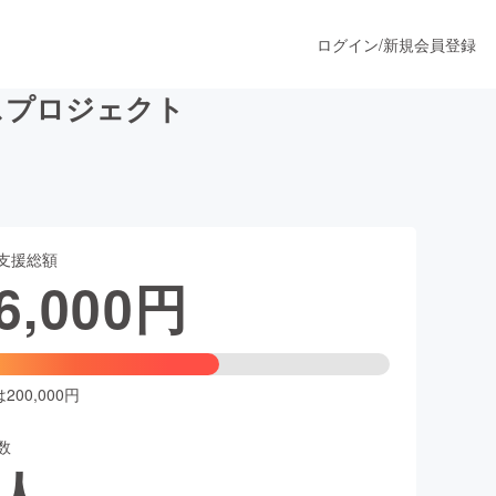
ログイン
/
新規会員登録
リースプロジェクト
うすぐ公開されます
支援総額
プロダクト
6,000
円
ファッション
スポーツ
00,000円
数
ア
ソーシャルグッド
人