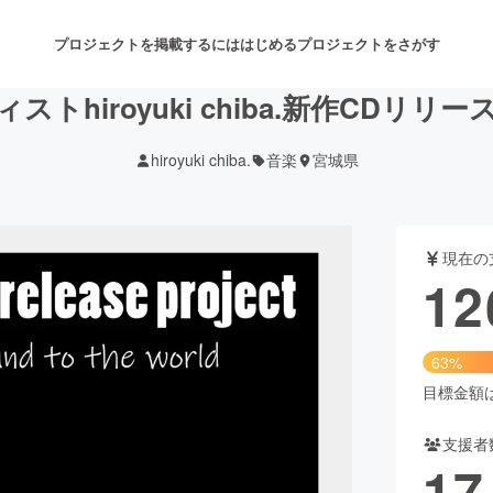
プロジェクトを掲載するには
はじめる
プロジェクトをさがす
トhiroyuki chiba.新作CDリ
hiroyuki chiba.
音楽
宮城県
注目のリターン
注目の新着プロジェクト
募集終了が近いプロジェクト
も
現在の
音楽
舞台・パフォーマンス
12
ゲーム・サービス開発
フード・飲食店
63%
書籍・雑誌出版
アニメ・漫画
目標金額は2
支援者
チャレンジ
ビューティー・ヘルスケ
17