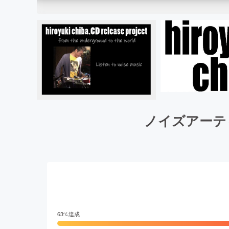
ノイズアーティス
63
%達成