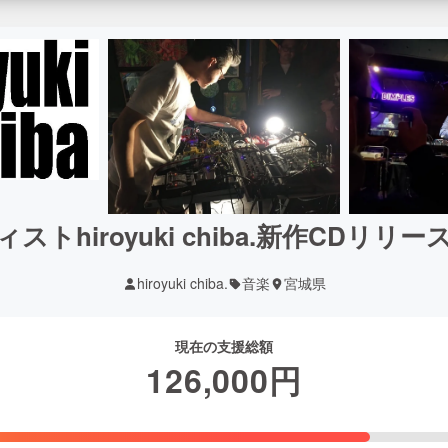
トhiroyuki chiba.新作CDリ
hiroyuki chiba.
音楽
宮城県
現在の支援総額
126,000
円