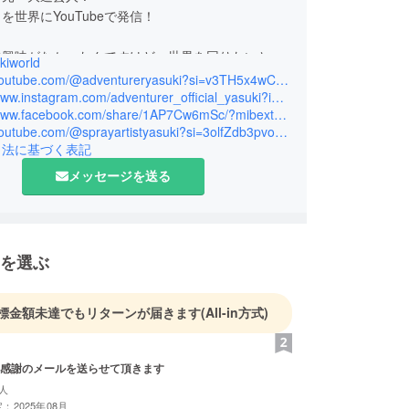
を世界にYouTubeで発信！
然興味がなかったんですけど、世界を回りたいと
kiworld
にふと、日本も知らないのに世界を回ってどうする
https://youtube.com/@adventureryasuki?si=v3TH5x4wC-WanAZQ
思って、今、自転車で日本を回る旅をしています！
https://www.instagram.com/adventurer_official_yasuki?igsh=ZXF2dWpmc2VucGsy&utm_source=qr
https://www.facebook.com/share/1AP7Cw6mSc/?mibextid=wwXIfr
https://youtube.com/@sprayartistyasuki?si=3olfZdb3pvo3Vcsx
動、興奮、妄想を世界にYouTubeで発信して見て
引法に基づく表記
も一緒に日本の魅力を感じて欲しいと思っていま
メッセージを送る
を選ぶ
標金額未達でもリターンが届きます
(All-in方式)
感謝のメールを送らせて頂きます
人
：2025年08月