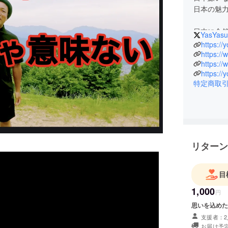
日本の魅力
日本に全
YasYasu
思った時
んだって
そこでの感
特定商取
くれる人
す！
リターン
目
1,000
円
思いを込めた
支援者：2
お届け予定