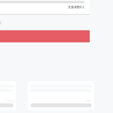
支援者数
6
人
た