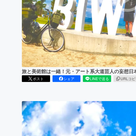
まちづくり・地域活性化
旅と美術館は一緒！元・アート系大道芸人の妄想日
ポスト
シェア
LINEで送る
URLコ