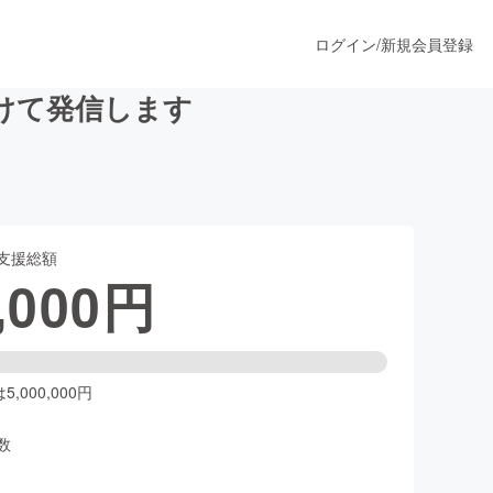
ログイン
/
新規会員登録
けて発信します
うすぐ公開されます
支援総額
プロダクト
,000
円
ファッション
スポーツ
,000,000円
数
ア
ソーシャルグッド
人