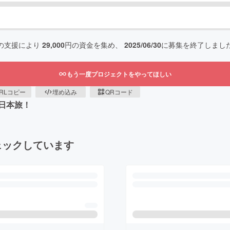
の支援により
29,000
円の資金を集め、
2025/06/30
に募集を終了しまし
もう一度プロジェクトをやってほしい
RLコピー
埋め込み
QRコード
日本旅！
ェックしています