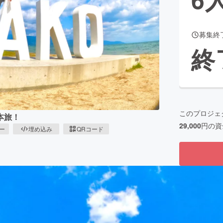
募集終
CAMPFIRE for Social Good
CAMPFIRE Creation
終
CAMPFIREふるさと納税
machi-ya
コミュニティ
このプロジェ
本旅！
29,000
円の資
ピー
埋め込み
QRコード