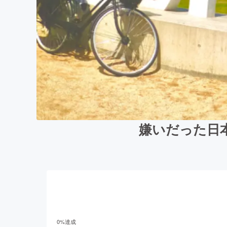
嫌いだった日
0
%達成