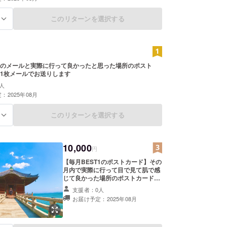
このリターンを選択する
る
のメールと実際に行って良かったと思った場所のポスト
1枚メールでお送りします
人
：2025年08月
このリターンを選択する
る
10,000
円
【毎月BEST1のポストカード】その
月内で実際に行って目で見て肌で感
じて良かった場所のポストカード画
像を半年間、毎月末にメールでお送
支援者：0人
りします
お届け予定：2025年08月