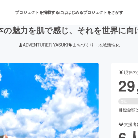
プロジェクトを掲載するには
はじめる
プロジェクトをさがす
本の魅力を肌で感じ、それを世界に向
ADVENTURER YASUKI
まちづくり・地域活性化
注目のリターン
注目の新着プロジェクト
募集終了が近いプロジェクト
も
現在の
音楽
舞台・パフォーマンス
29
ゲーム・サービス開発
フード・飲食店
0%
書籍・雑誌出版
アニメ・漫画
目標金額は5
支援者
チャレンジ
ビューティー・ヘルスケ
6