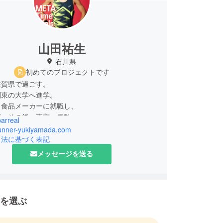
山田祐生
石川県
初めてのプロジェクトです
佐賀県で過ごす。
関東の大学へ進学。
、食品メーカーに就職し、
属。その後、東京へ異動。
arreal
グの素晴らしさを動画配信し、
/runner-yukiyamada.com
で個人事業主として開業、さいたまのパーソナルジ
引法に基づく表記
。
メッセージを送る
石川県金沢市へ再度移住。
沢市内でランニングのクラブ運営やパーソナルで
グ初心者からパフォーマンス向上を目指す市民ラン
を選ぶ