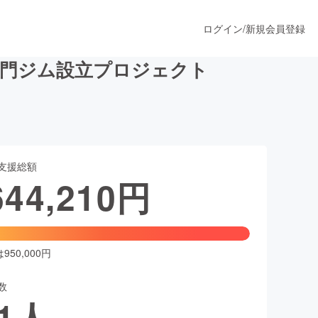
ログイン
/
新規会員登録
専門ジム設立プロジェクト
うすぐ公開されます
支援総額
プロダクト
644,210
円
ファッション
スポーツ
50,000円
数
ア
ソーシャルグッド
1
人