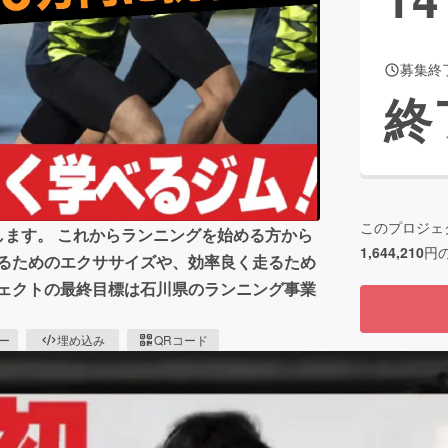
募集終
CAMPFIRE for Social Good
CAMPFIRE Creation
終
CAMPFIREふるさと納税
machi-ya
コミュニティ
このプロジェ
します。 これからランニングを始める方から
1,644,210
円
走るためのエクササイズや、効率良く走るため
ジェクトの最終目標は石川県のランニング事業
ピー
埋め込み
QRコード