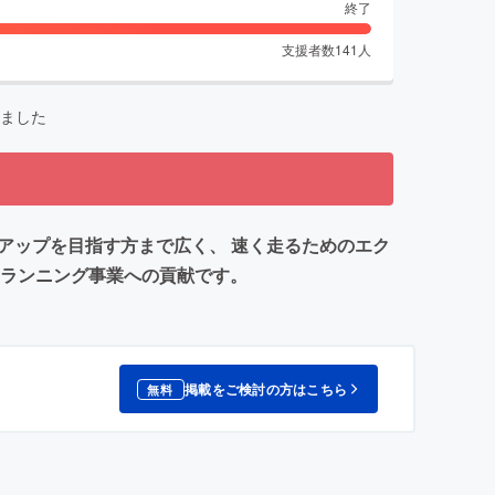
終了
支援者数
141
人
ました
スアップを目指す方まで広く、 速く走るためのエク
のランニング事業への貢献です。
掲載をご検討の方はこちら
無料