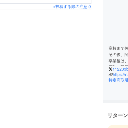
※投稿する際の注意点
高校まで
その後、
卒業後は
石川に配
112233b
ランニン
https:/
一念発起
特定商取
ムで修行
そして、
現在は金
ランニン
リターン