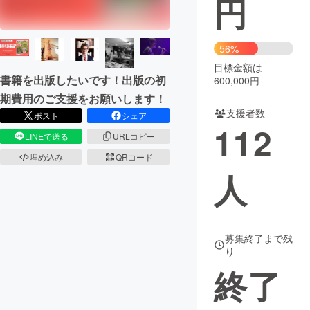
円
まちづくり・地域活性化
56%
目標金額は
CAMPFIRE for Social Good
CAMPFIRE Creation
書籍を出版したいです！出版の初
600,000円
CAMPFIREふるさと納税
machi-ya
コミュニティ
期費用のご支援をお願いします！
支援者数
ポスト
シェア
112
LINEで送る
URLコピー
埋め込み
QRコード
人
募集終了まで残
り
終了