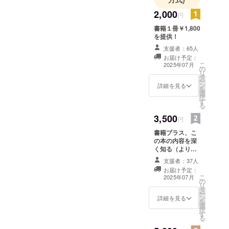
「金融・経
2,000
済から見た
円
日本史」な
書籍１冊￥1,800
どの講座も
を提供！
担当、「武
支援者：65人
お届け予定：
士道」に関
こ
2025年07月
の
する論文も
リ
タ
ー
執筆してい
ン
詳細を見る
を
る。
選
択
す
主要著書：
る
『その声を
3,500
円
変えなけれ
書籍プラス、こ
ば結果は出
の本の内容を深
ない』（三
く知る（より詳
しく解説する）
恵社）、
支援者：37人
セミナーへのご
お届け予定：
『声でキレ
招待。 セミナー
こ
2025年07月
の
は７月中旬から
イにな
リ
タ
３ヶ月間、月に
ー
る！』
ン
一度開催しま
詳細を見る
を
（ラーニン
選
す。 ・所要時
択
す
間：60分 ・参加
グス）な
る
可能回数：３回
ど。趣味は