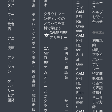
ニ
ニュー
ダク
楽
求
ティ
ス
ト
CAM
ヘルプ
クラウドファ
フー
チ
PFI
お問い
ンディングの
ド・
ャ
RE
合わせ
ノウハウを無
飲食
レ
Crea
料で学ぼう
店
ン
tion
各種規定
CAMPFIRE
ジ
CAM
アカデミー
アニ
ス
利用規
PFI
メ・
ポ
約
RE
漫画
ー
CA
説
細則
for
ツ
MP
明
プライ
Soci
ファ
映
FI
会
バシー
al
ッ
像
RE
・
ポリ
Goo
ショ
・
ア
相
シー
d
ン
映
カ
談
特定商
CAM
画
デ
会
取引法
PFI
ゲー
書
ミ
に基づ
RE
ム・
籍
ー
く表記
for
サー
・
と
情報セ
Ente
ビス
雑
は
キュリ
rtain
開発
誌
ク
サ
ティ方
men
出
ラ
ポ
針
t
版
ウ
ー
反社基
CAM