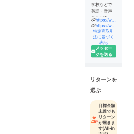
学校などで
英語・音声
学などを教
https://www.tanakomo.jp
える傍ら、
https://www.facebook.com/TerakoyaCaffe
「話すプ
特定商取引
法に基づく
ロ」として
表記
「声」や
メッセー
「話し方」
ジを送る
についての
研究を深
め、日本語
音声学の理
リターンを
論とヨガの
選ぶ
身体的技法
をベースと
したボイス
目標金額
トレーニン
未達でも
グのワーク
リターン
が届きま
ショップで
す
(All-in
も有名。
方式)