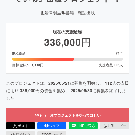
船津明生
書籍・雑誌出版
現在の支援総額
336,000
円
終了
56
%達成
目標金額
600,000
円
支援者数
112
人
このプロジェクトは、
2025/05/21
に募集を開始し、
112
人の支援
により
336,000
円の資金を集め、
2025/06/30
に募集を終了しま
した
もう一度プロジェクトをやってほしい
ポスト
シェア
LINEで送る
URLコピー
埋め込み
QRコード