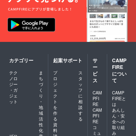
カテゴリー
起案サポート
サ
CAMP
ー
FIRE
テク
ま
プ
ス
ビ
につい
ノロ
ち
ロ
タ
ス
て
ジー
づ
ジ
ッ
・ガ
く
ェ
フ
CAM
CAMP
ジェ
り
ク
に
PFI
FIREと
ット
・
ト
相
RE
は
地
を
談
CAM
あんし
域
作
す
PFI
ん・安
活
る
る
RE
全への
性
資
コ
取り組
化
料
ミュ
み
プロ
音
請