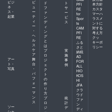
ビジ
ビ
ド
ト
本方針
PFI
ネ
ュ
フ
サ
カスタ
RE
ス・
ー
ァ
ー
マーハ
for
起業
テ
ン
ビ
ラスメ
Spor
ィ
デ
ス
ントに
ts
ー
ィ
対する
CAM
・
ン
考え方
PFI
ヘ
グ
クッ
RE
ル
と
キーポ
ふる
ス
は
リシー
さと
ケ
プ
実
納税
ア
ロ
施
AD
アー
舞
ジ
事
FOR
ト・
台
ェ
例
ALL
写真
・
ク
HIO
パ
ト
KOS
フ
の
HI
ォ
作
JFA
ー
り
クラ
マ
方
ウド
ン
プ
統
ファ
ス
ロ
計
ン
ソー
ジ
デ
ディ
シャ
ェ
ー