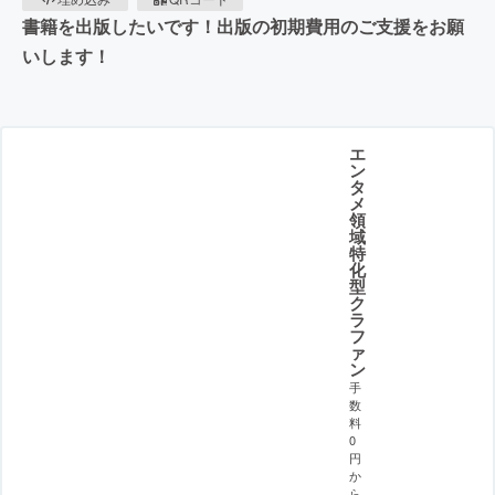
書籍を出版したいです！出版の初期費用のご支援をお願
いします！
エ
ン
タ
メ
領
域
特
化
型
ク
ラ
フ
ァ
ン
手
数
料
0
円
か
ら