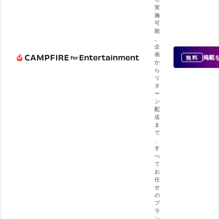
実
施
可
能
。
企
画
掲載
無料
か
ら
リ
タ
ー
ン
配
送
ま
で
、
す
べ
て
お
任
せ
の
プ
ラ
ン