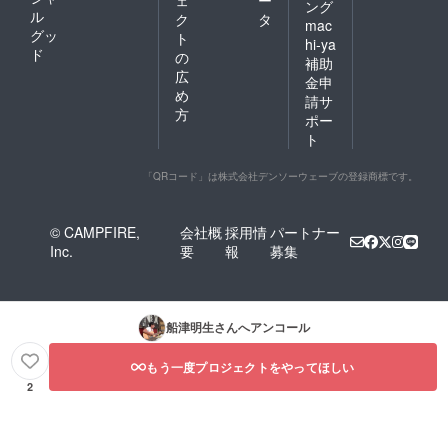
ング
ル
ク
タ
mac
グッ
ト
hi-ya
ド
の
補助
広
金申
め
請サ
方
ポー
ト
「QRコード」は株式会社デンソーウェーブの登録商標です。
© CAMPFIRE,
会社概
採用情
パートナー
Inc.
要
報
募集
船津明生
さんへアンコール
もう一度プロジェクトをやってほしい
2