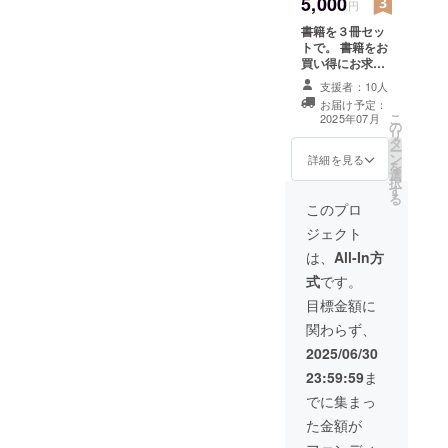
5,000
・オンライン：
円
ライブなど
zoomにて。
書籍を３冊セッ
URLは希望者に
で歌うこ
トで。 書籍をお
ご連絡いたしま
と。
買い得にお求め
す。 ・オフライ
できます。
ン：名古屋近郊
名古屋大学
支援者：10人
にて、詳細は希
お届け予定：
大学院博士
望者にご連絡い
こ
2025年07月
の
後期課程修
たします。 ・支
リ
タ
援者様の交通費
ー
了、学術博
ン
詳細を見る
や滞在費：支援
を
士。
選
者様の交通費や
択
す
HP：「船津
滞在費は各自で
る
このプロ
ご負担くださ
明生の研究
い。
ジェクト
室」
は、
All-In方
大人が学べ
式
です。
る場「寺子
目標金額に
屋カフェ」
主宰。
関わらず、
youtubeチャ
2025/06/30
ンネル「寺
23:59:59
ま
子屋カ
でに集まっ
フェ」にて
た金額が
動画（歴史