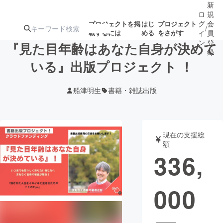
新
ロ
規
グ
会
プロジェクトを掲
はじ
プロジェクト
/
載するには
める
をさがす
イ
員
ン
登
『見た目年齢はあなた自身が決めて
録
いる』出版プロジェクト ！
人気のプロ
注目のリ
注目の新着プロ
募集終了が近いプ
もうすぐ公開
船津明生
書籍・雑誌出版
ジェクト
ターン
ジェクト
ロジェクト
されます
アート・写真
音楽
現在の支援総
額
336,
テクノロジー・ガジェット
ゲーム・サ
000
映像・映画
書籍・雑誌
ビジネス・起業
チャレンジ