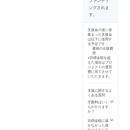
ファンディ
関係）も配
ングされま
信中。
す。
支援金の使い道
集まった支援金
は以下に使用す
る予定です。
書籍の出版費
用
※目標金額を超
えた場合はプロ
ジェクトの運営
費に充てさせて
いただきます。
支援に関するよ
くある質問
手数料はいく
らかかります
か？
目標金額に届
かなかった場
合どうなりま