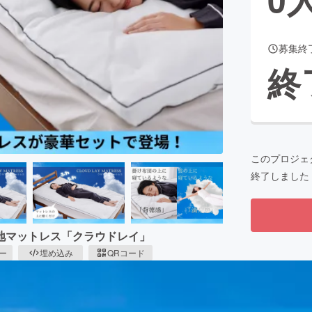
募集終
CAMPFIRE for Social Good
CAMPFIRE Creation
終
CAMPFIREふるさと納税
machi-ya
コミュニティ
このプロジェ
終了しました
地マットレス「クラウドレイ」
ピー
埋め込み
QRコード