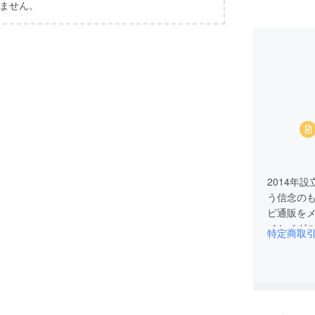
ません。
2014年
う信念の
ビ通販を
イケイグ
特定商取
様々な販
めている
す。 代表
温熱ベス