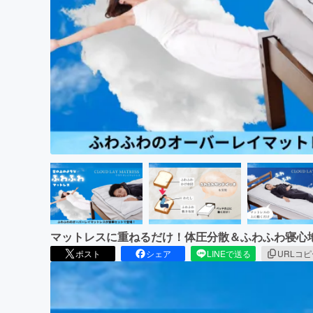
まちづくり・地域活性化
マットレスに重ねるだけ！体圧分散＆ふわふわ寝心
ポスト
シェア
LINEで送る
URLコ