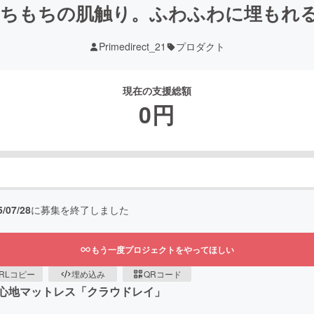
ちもちの肌触り。ふわふわに埋もれ
Primedirect_21
プロダクト
現在の支援総額
0
円
5/07/28
に募集を終了しました
もう一度プロジェクトをやってほしい
RLコピー
埋め込み
QRコード
心地マットレス「クラウドレイ」