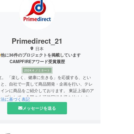
Primedirect_21
日本
他に36件のプロジェクトを掲載しています
CAMPFIREアワード受賞履歴
2024.4 ノミネート
設立。 「楽しく、健康に生きる」を応援する、とい
もと、自社で一貫して商品開発・企画を行い、テレ
メインに商品をご紹介しております。 東証上場のア
ループとして、全国の生活協同組合様を始めとする
引法に基づく表記
売ルートから集まるお客様の声を元に、お客様が求
メッセージを送る
商品を開発できるように日々活動を行っておりま
商品にたった15秒でぽっかぽかのスピードヒート
ト。8種類の形に変形するステップエイトなど。