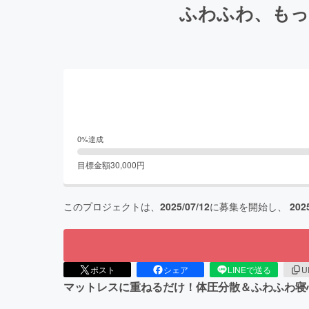
ふわふわ、もっ
0
%達成
目標金額
30,000
円
このプロジェクトは、
2025/07/12
に募集を開始し、
202
ポスト
シェア
LINEで送る
U
マットレスに重ねるだけ！体圧分散＆ふわふわ寝