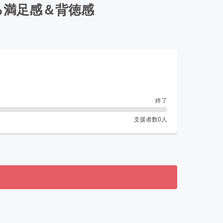
る満足感＆背徳感
終了
支援者数
0
人