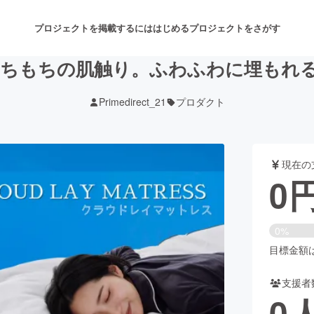
プロジェクトを掲載するには
はじめる
プロジェクトをさがす
ちもちの肌触り。ふわふわに埋もれ
Primedirect_21
プロダクト
注目のリターン
注目の新着プロジェクト
募集終了が近いプロジェクト
も
現在の
音楽
舞台・パフォーマンス
0
ゲーム・サービス開発
フード・飲食店
0%
書籍・雑誌出版
アニメ・漫画
目標金額は3
支援者
チャレンジ
ビューティー・ヘルスケ
0