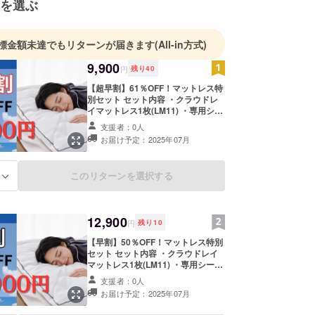
を選ぶ
標金額未達でもリターンが届きます
(All-in方式)
9,900
円
残り
40
【超早割】61％OFF！マットレス特
別セット セット内容 ・クラウドレ
イマットレス1枚(LM11) ・専用シー
ツ1枚(LM21) ・カバーリングマイ
支援者：0人
ヤー毛布1枚(LM31) 通常販売価格：
お届け予定：2025年07月
25,800円（セット） ※いずれもシン
グルサイズです。 ※リターンには、
消費税・送料を含みます
このリターンを選択する
る
12,900
円
残り
10
【早割】50％OFF！マットレス特別
セット セット内容 ・クラウドレイ
マットレス1枚(LM11) ・専用シーツ
1枚(LM21) ・カバーリングマイヤー
支援者：0人
毛布1枚(LM31) 通常販売価格：
お届け予定：2025年07月
25,800円（セット） ※いずれもシン
グルサイズです。 ※リターンには、