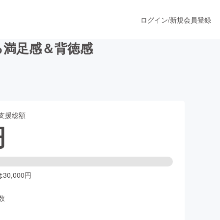
ログイン
/
新規会員登録
る満足感＆背徳感
うすぐ公開されます
支援総額
プロダクト
円
ファッション
スポーツ
0,000円
数
ア
ソーシャルグッド
人